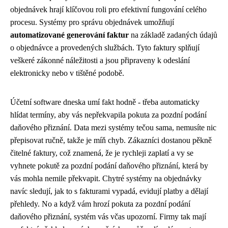
objednávek hrají klíčovou roli pro efektivní fungování celého
procesu. Systémy pro správu objednávek umožňují
automatizované generování faktur
na základě zadaných údajů
o objednávce a provedených službách. Tyto faktury splňují
veškeré zákonné náležitosti a jsou připraveny k odeslání
elektronicky nebo v tištěné podobě.
Účetní software dneska umí fakt hodně - třeba automaticky
hlídat termíny, aby vás nepřekvapila pokuta za pozdní podání
daňového přiznání. Data mezi systémy tečou sama, nemusíte nic
přepisovat ručně, takže je míň chyb. Zákazníci dostanou pěkně
čitelné faktury, což znamená, že je rychleji zaplatí a vy se
vyhnete pokutě za pozdní podání daňového přiznání, která by
vás
mohla nemile překvapit
. Chytré systémy na objednávky
navíc sledují, jak to s fakturami vypadá, evidují platby a dělají
přehledy. No a když vám hrozí pokuta za pozdní podání
daňového přiznání, systém vás včas upozorní. Firmy tak mají