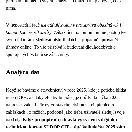
perfektní přehled o svých penězích a můžou líp plánovat, co s
nima.
V neposlední řadě
usnadňují systémy pro správu objednávek i
komunikaci se zákazníky
. Zákazníci mohou mít online přístup ke
svým fakturám, sledovat historii plateb a případně i provádět
úhrady online. To vše přispívá k budování dlouhodobých a
spokojených vztahů se zákazníky.
Analýza dat
Když se bavíme o stavebnictví v roce 2025, kde je potřeba hlídat
nejen DPH, ale taky efektivitu práce, je dpč kalkulačka 2025
naprostej základ. Firmy ve stavebnictví musí mít přehled o
zakázkách i o režiích, podobně jako třeba
uživatelé sledují svoje
náklady
.
Když propojíte objednávkový systém s digitální
technickou kartou SUDOP CIT a dpč kalkulačka 2025 vám