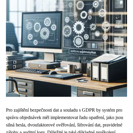
Pro zajištění bezpečnosti dat a souladu s GDPR by systém pro
správu objednávek měl implementovat řadu opatření, jako jsou
silná hesla, dvoufaktorové ověřování, šifrování dat, pravidelné
zálohy a auditní logy. Důležité je také důkladné proškolení