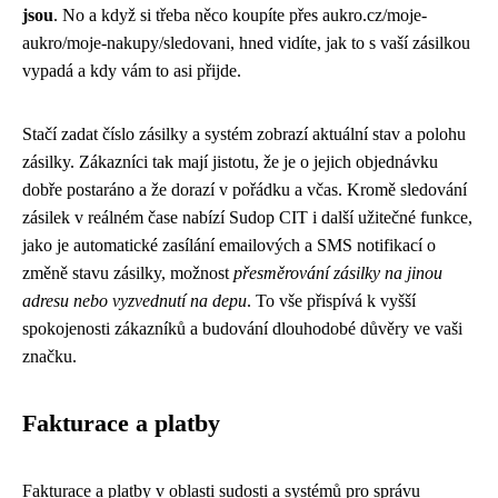
jsou
. No a když si třeba něco koupíte přes aukro.cz/moje-
aukro/moje-nakupy/sledovani, hned vidíte, jak to s vaší zásilkou
vypadá a kdy vám to asi přijde.
Stačí zadat číslo zásilky a systém zobrazí aktuální stav a polohu
zásilky. Zákazníci tak mají jistotu, že je o jejich objednávku
dobře postaráno a že dorazí v pořádku a včas. Kromě sledování
zásilek v reálném čase nabízí Sudop CIT i další užitečné funkce,
jako je automatické zasílání emailových a SMS notifikací o
změně stavu zásilky, možnost
přesměrování zásilky na jinou
adresu nebo vyzvednutí na depu
. To vše přispívá k vyšší
spokojenosti zákazníků a budování dlouhodobé důvěry ve vaši
značku.
Fakturace a platby
Fakturace a platby v oblasti sudosti a systémů pro správu