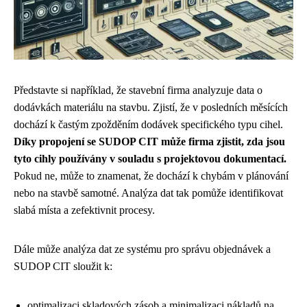
Představte si například, že stavební firma analyzuje data o
dodávkách materiálu na stavbu. Zjistí, že v posledních měsících
dochází k častým zpožděním dodávek specifického typu cihel.
Díky propojení se SUDOP CIT může firma zjistit, zda jsou
tyto cihly používány v souladu s projektovou dokumentací.
Pokud ne, může to znamenat, že dochází k chybám v plánování
nebo na stavbě samotné. Analýza dat tak pomůže identifikovat
slabá místa a zefektivnit procesy.
Dále může analýza dat ze systému pro správu objednávek a
SUDOP CIT sloužit k:
optimalizaci skladových zásob a minimalizaci nákladů na