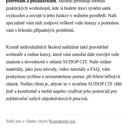
potřebám a požadavkům
. Školení probíhají formou
praktických workshopů, kde si budete moci systém sami
vyzkoušet a osvojit si jeho funkce v reálném prostředí. Naši
specialisté vám rádi zodpoví veškeré vaše dotazy a pomohou
vám s řešením případných problémů.
Kromě individuálních školení nabízíme také pravidelné
webináře a online kurzy, které vám umožní dále rozvíjet vaše
znalosti a dovednosti v oblasti SUDOP CIT. Naše online
materiály, jako jsou návody, video tutoriály a FAQ, vám
poskytnou rychlou a srozumitelnou pomoc při řešení běžných
otázek. Naším cílem je, abyste se v systému SUDOP CIT cítili
jistě a komfortně a mohli
naplno využívat jeho potenciál pro
zefektivnění vašich objednávkových procesů
.
Našli jste v článku chybu?
Kontaktujte nás