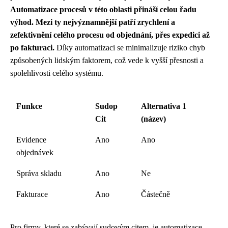
Automatizace procesů v této oblasti přináší celou řadu
výhod. Mezi ty nejvýznamnější patří zrychlení a
zefektivnění celého procesu od objednání, přes expedici až
po fakturaci.
Díky automatizaci se minimalizuje riziko chyb
způsobených lidským faktorem, což vede k vyšší přesnosti a
spolehlivosti celého systému.
Funkce
Sudop
Alternativa 1
Cit
(název)
Evidence
Ano
Ano
objednávek
Správa skladu
Ano
Ne
Fakturace
Ano
Částečně
Pro firmy, které se zabývají sudovým citem, je automatizace