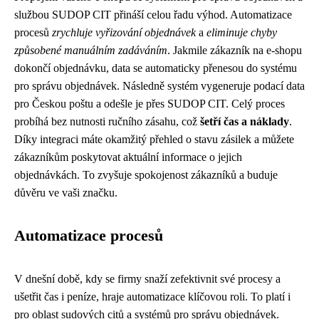
službou SUDOP CIT přináší celou řadu výhod. Automatizace
procesů
zrychluje vyřizování objednávek
a
eliminuje chyby
způsobené manuálním zadáváním
. Jakmile zákazník na e-shopu
dokončí objednávku, data se automaticky přenesou do systému
pro správu objednávek. Následně systém vygeneruje podací data
pro Českou poštu a odešle je přes SUDOP CIT. Celý proces
probíhá bez nutnosti ručního zásahu, což
šetří čas a náklady
.
Díky integraci máte okamžitý přehled o stavu zásilek a můžete
zákazníkům poskytovat aktuální informace o jejich
objednávkách. To zvyšuje spokojenost zákazníků a buduje
důvěru ve vaši značku.
Automatizace procesů
V dnešní době, kdy se firmy snaží zefektivnit své procesy a
ušetřit čas i peníze, hraje automatizace klíčovou roli. To platí i
pro oblast sudových citů a systémů pro správu objednávek.