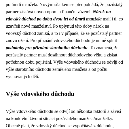
po úmrtí manžela. Novým sňatkem se předpokládá, že pozůstalý
partner získává novou oporu a finanční zázemí.
Nárok na
vdovský důchod po dobu dvou let od úmrtí manžela
mají i ti, co
uzavřeli nové manželství. Po uplynutí této doby nárok na
vdovský důchod zaniká, a to i v případě, že se pozůstalý partner
znovu ožení. Pro přiznání vdovského důchodu je nutné splnit
podmínky pro přiznání starobního důchodu
. To znamená, že
pozůstalý partner musí dosáhnout důchodového věku a získat
potřebnou dobu pojištění. Výše vdovského důchodu se odvíjí od
výše starobního důchodu zemřelého manžela a od počtu
vychovaných dětí.
Výše vdovského důchodu
Výše vdovského důchodu se odvíjí od několika faktorů a závisí
na konkrétní životní situaci pozůstalého manžela/manželky.
Obecně platí, že vdovský důchod se vypočítává z důchodu,