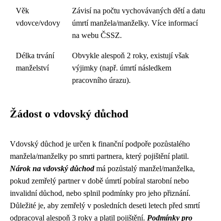
Věk
Závisí na počtu vychovávaných dětí a datu
vdovce/vdovy
úmrtí manžela/manželky. Více informací
na webu ČSSZ.
Délka trvání
Obvykle alespoň 2 roky, existují však
manželství
výjimky (např. úmrtí následkem
pracovního úrazu).
Žádost o vdovský důchod
Vdovský důchod je určen k finanční podpoře pozůstalého
manžela/manželky po smrti partnera, který pojištění platil.
Nárok na vdovský důchod
má pozůstalý manžel/manželka,
pokud zemřelý partner v době úmrtí pobíral starobní nebo
invalidní důchod, nebo splnil podmínky pro jeho přiznání.
Důležité je, aby zemřelý v posledních deseti letech před smrtí
odpracoval alespoň 3 roky a platil pojištění.
Podmínky pro