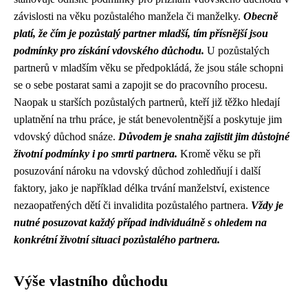
závislosti na věku pozůstalého manžela či manželky.
Obecně
platí, že čím je pozůstalý partner mladší, tím přísnější jsou
podmínky pro získání vdovského důchodu.
U pozůstalých
partnerů v mladším věku se předpokládá, že jsou stále schopni
se o sebe postarat sami a zapojit se do pracovního procesu.
Naopak u starších pozůstalých partnerů, kteří již těžko hledají
uplatnění na trhu práce, je stát benevolentnější a poskytuje jim
vdovský důchod snáze.
Důvodem je snaha zajistit jim důstojné
životní podmínky i po smrti partnera.
Kromě věku se při
posuzování nároku na vdovský důchod zohledňují i další
faktory, jako je například délka trvání manželství, existence
nezaopatřených dětí či invalidita pozůstalého partnera.
Vždy je
nutné posuzovat každý případ individuálně s ohledem na
konkrétní životní situaci pozůstalého partnera.
Výše vlastního důchodu