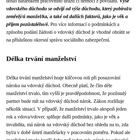
došlo následkem pracovního úrazu či nemoci z povolání.
Výše
vdovského důchodu se odvíjí od výše důchodu, který pobíral/a
zemřelý/á manžel/ka, a také od dalších faktorů, jako je věk a
příjem pozůstalého/é.
Pro více informací o podmínkách a
způsobu podání žádosti o vdovský důchod je vhodné obrátit se
na příslušnou okresní správu sociálního zabezpečení.
Délka trvání manželství
Délka trvání manželství hraje klíčovou roli při posuzování
nároku na vdovský důchod. Obecně platí, že čím déle
manželství trvalo, tím vyšší je pravděpodobnost, že pozůstalý
partner bude mít na vdovský důchod nárok. Zákon rozlišuje
několik situací. V případě, že manželství trvalo alespoň jeden
rok a vdova/vdovec splňuje další podmínky, jako je věk a
invalidita, má nárok na vdovský důchod bez ohledu na to, zda
byl/a v době úmrtí manžela/ky v pracovním poměru. Pokud ale