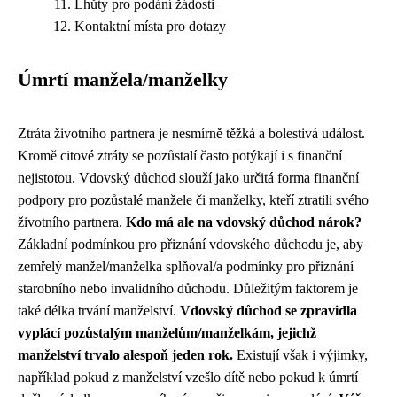
Lhůty pro podání žádosti
Kontaktní místa pro dotazy
Úmrtí manžela/manželky
Ztráta životního partnera je nesmírně těžká a bolestivá událost.
Kromě citové ztráty se pozůstalí často potýkají i s finanční
nejistotou. Vdovský důchod slouží jako určitá forma finanční
podpory pro pozůstalé manžele či manželky, kteří ztratili svého
životního partnera.
Kdo má ale na vdovský důchod nárok?
Základní podmínkou pro přiznání vdovského důchodu je, aby
zemřelý manžel/manželka splňoval/a podmínky pro přiznání
starobního nebo invalidního důchodu. Důležitým faktorem je
také délka trvání manželství.
Vdovský důchod se zpravidla
vyplácí pozůstalým manželům/manželkám, jejichž
manželství trvalo alespoň jeden rok.
Existují však i výjimky,
například pokud z manželství vzešlo dítě nebo pokud k úmrtí