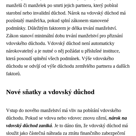
manželů či manželek po smrti jejich partnera, který pobíral
starobní nebo invalidní důchod. Nárok na vdovský důchod má
pozůstalý manžel/ka, pokud splní zákonem stanovené
podmínky. Důležitým faktorem je délka trvání manželství.
Zákon stanoví minimální dobu trvání manželství pro přiznání
vdovského důchodu. Vdovský důchod není automaticky
nárokovatelný a je nutné o něj požádat u příslušné instituce,
která posoudí splnění všech podmínek. Výše vdovského
důchodu se odvíjí od výše důchodu zemřelého partnera a dalších
faktorů.
Nové sňatky a vdovský důchod
Vstup do nového manželství má vliv na pobírání vdovského
důchodu. Pokud se vdova nebo vdovec znovu ožení,
nárok na
vdovský důchod zaniká
. Je to dáno tím, že vdovský důchod má
sloužit jako částečná náhrada za ztrátu finančního zabezpečení