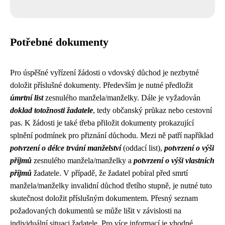
Potřebné dokumenty
Pro úspěšné vyřízení žádosti o vdovský důchod je nezbytné
doložit příslušné dokumenty. Především je nutné předložit
úmrtní list
zesnulého manžela/manželky. Dále je vyžadován
doklad totožnosti žadatele
, tedy občanský průkaz nebo cestovní
pas. K žádosti je také třeba přiložit dokumenty prokazující
splnění podmínek pro přiznání důchodu. Mezi ně patří například
potvrzení o délce trvání manželství
(oddací list),
potvrzení o výši
příjmů
zesnulého manžela/manželky a
potvrzení o výši vlastních
příjmů
žadatele. V případě, že žadatel pobíral před smrtí
manžela/manželky invalidní důchod třetího stupně, je nutné tuto
skutečnost doložit příslušným dokumentem. Přesný seznam
požadovaných dokumentů se může lišit v závislosti na
individuální situaci žadatele. Pro více informací je vhodné