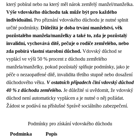
který pobíral nebo na který měl nárok zemřelý manžel/manželka.
Výše vdovského důchodu tak může být pro každého
individuální.
Pro přiznání vdovského důchodu je nutné splnit
určité podmínky.
Důležitá je doba trvání manželství, věk
pozůstalého manžela/manželky a také to, zda je pozůstalý
invalidní, vychovává dítě, pečuje o rodiče zemřelého, nebo
zda pobírá vlastní starobní důchod.
Vdovský důchod se
vyplácí ve výši 50 % procent z důchodu zemřelého
manžela/manželky, pokud pozůstalý splňuje podmínky, jako je
péče o nezaopatřené dítě, invalidita třetího stupně nebo dosažení
důchodového věku.
V ostatních případech činí vdovský důchod
40 % z důchodu zemřelého.
Je důležité si uvědomit, že vdovský
důchod není automaticky vyplácen a je nutné o něj požádat.
Žádost se podává na příslušné Správě sociálního zabezpečení.
Podmínky pro získání vdovského důchodu
Podmínka
Popis