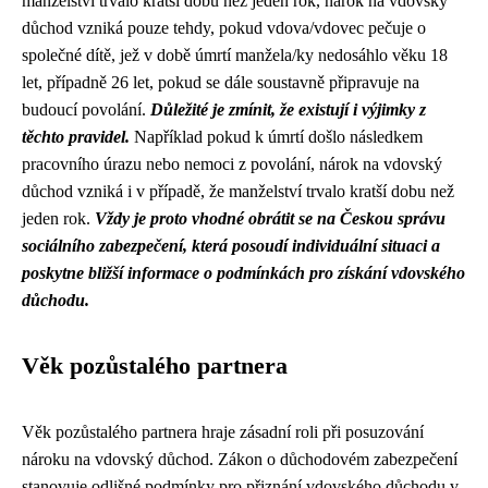
manželství trvalo kratší dobu než jeden rok, nárok na vdovský
důchod vzniká pouze tehdy, pokud vdova/vdovec pečuje o
společné dítě, jež v době úmrtí manžela/ky nedosáhlo věku 18
let, případně 26 let, pokud se dále soustavně připravuje na
budoucí povolání.
Důležité je zmínit, že existují i výjimky z
těchto pravidel.
Například pokud k úmrtí došlo následkem
pracovního úrazu nebo nemoci z povolání, nárok na vdovský
důchod vzniká i v případě, že manželství trvalo kratší dobu než
jeden rok.
Vždy je proto vhodné obrátit se na Českou správu
sociálního zabezpečení, která posoudí individuální situaci a
poskytne bližší informace o podmínkách pro získání vdovského
důchodu.
Věk pozůstalého partnera
Věk pozůstalého partnera hraje zásadní roli při posuzování
nároku na vdovský důchod. Zákon o důchodovém zabezpečení
stanovuje odlišné podmínky pro přiznání vdovského důchodu v