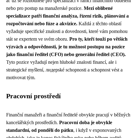
ať už se rozhodnete pro specializaci v rámci finančního oddělení
nebo pro postup na manažerské pozice.
Mezi oblíbené
specializace patří finanční analýza, řízení rizik, plánování a
rozpočtování nebo fúze a akvizice.
Každá z těchto oblastí
vyžaduje specifické znalosti a dovednosti, které vám pomohou
stát se expertem ve svém oboru.
Pro ty, kteří touží po větších
výzvách a odpovědnosti, je tu možnost postupu na pozice
jako finanční ředitel (CFO) nebo generální ředitel (CEO).
Tyto pozice vyžadují nejen hluboké znalosti financí, ale i
strategické myšlení, лидерské schopnosti a schopnost vést a
motivovat tým.
Pracovní prostředí
Finanční manažeři a finanční ředitelé obvykle pracují v běžných
kancelářských prostředích.
Pracovní doba je obvykle
standardní, od pondělí do pátku
, i když v exponovaných
obdobích, jako je konec fiskálního roku nebo během auditů,