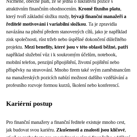
Nicméně, obecně platí, že se jedná o lukrativní pozice s
atraktivním finančním ohodnocením.
Kromě fixního platu
,
který tvoří základní složku mzdy,
bývají finanční manažeři a
ředitelé motivováni i variabilní složkou
. Ta je zpravidla
navázána na plnění předem stanovených cílů, jako je například
zisk společnosti, růst tržeb nebo úspěšné dokončení důležitého
projektu.
Mezi benefity, které jsou v této oblasti běžné, patří
například služební vůz i k soukromým účelům, notebook,
mobilní telefon, penzijní připojištění, životní pojištění nebo
příspěvky na stravování. Mnoho firem také svým zaměstnancům
na manažerských pozicích nabízí možnost dalšího vzdělávání a
profesního rozvoje formou kurzů, školení nebo konferencí.
Kariérní postup
Pro finanční manažery a finanční ředitele existuje mnoho cest,
jak budovat svou kariéru.
Zkušenosti a znalosti jsou klíčové
,