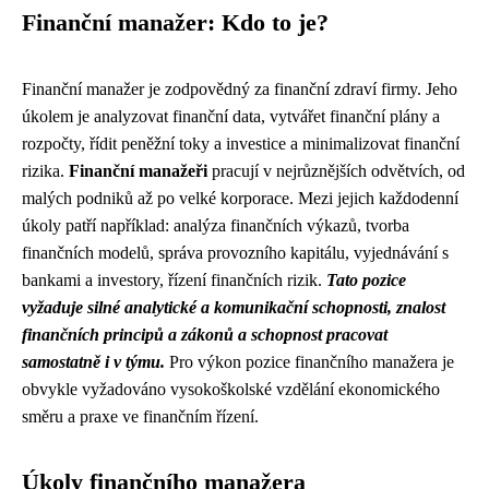
Finanční manažer: Kdo to je?
Finanční manažer je zodpovědný za finanční zdraví firmy. Jeho
úkolem je analyzovat finanční data, vytvářet finanční plány a
rozpočty, řídit peněžní toky a investice a minimalizovat finanční
rizika.
Finanční manažeři
pracují v nejrůznějších odvětvích, od
malých podniků až po velké korporace. Mezi jejich každodenní
úkoly patří například: analýza finančních výkazů, tvorba
finančních modelů, správa provozního kapitálu, vyjednávání s
bankami a investory, řízení finančních rizik.
Tato pozice
vyžaduje silné analytické a komunikační schopnosti, znalost
finančních principů a zákonů a schopnost pracovat
samostatně i v týmu.
Pro výkon pozice finančního manažera je
obvykle vyžadováno vysokoškolské vzdělání ekonomického
směru a praxe ve finančním řízení.
Úkoly finančního manažera