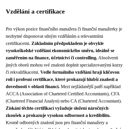
Vzdělání a certifikace
Pro výkon pozice finančního manažera či finanční manažerky je
nezbytné disponovat silným vzděláním a relevantními
certifikacemi.
Základním předpokladem je obvykle
vysokoškolské vzdělání ekonomického směru, ideálně se
zaměřením na finance, účetnictví či controlling.
Absolventi
jiných oborů mohou své znalosti doplnit specializovanými kurzy
či rekvalifikacemi.
Vedle formálního vzdělání hrají klíčovou
roli i profesní certifikace, které prokazují hlubší znalosti a
dovednosti v oblasti financí.
Mezi nejžádanější patří například
ACCA (Association of Chartered Certified Accountants), CFA
(Chartered Financial Analyst) nebo CA (Chartered Accountant).
Získání těchto certifikací vyžaduje složení náročných
zkoušek a prokazuje vysokou odbornost a kredibilitu.
Kromě odborných znalostí jsou pro finanční manažery a