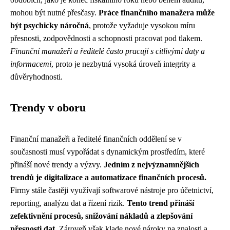
mohou být nutné přesčasy.
Práce finančního manažera může
být psychicky náročná
, protože vyžaduje vysokou míru
přesnosti, zodpovědnosti a schopnosti pracovat pod tlakem.
Finanční manažeři a ředitelé často pracují s citlivými daty a
informacemi
, proto je nezbytná vysoká úroveň integrity a
důvěryhodnosti.
Trendy v oboru
Finanční manažeři a ředitelé finančních oddělení se v
současnosti musí vypořádat s dynamickým prostředím, které
přináší nové trendy a výzvy.
Jedním z nejvýznamnějších
trendů je digitalizace a automatizace finančních procesů.
Firmy stále častěji využívají softwarové nástroje pro účetnictví,
reporting, analýzu dat a řízení rizik.
Tento trend přináší
zefektivnění procesů, snižování nákladů a zlepšování
přesnosti dat.
Zároveň však klade nové nároky na znalosti a