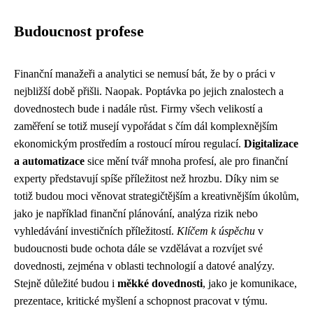
Budoucnost profese
Finanční manažeři a analytici se nemusí bát, že by o práci v
nejbližší době přišli. Naopak. Poptávka po jejich znalostech a
dovednostech bude i nadále růst. Firmy všech velikostí a
zaměření se totiž musejí vypořádat s čím dál komplexnějším
ekonomickým prostředím a rostoucí mírou regulací.
Digitalizace
a automatizace
sice mění tvář mnoha profesí, ale pro finanční
experty představují spíše příležitost než hrozbu. Díky nim se
totiž budou moci věnovat strategičtějším a kreativnějším úkolům,
jako je například finanční plánování, analýza rizik nebo
vyhledávání investičních příležitostí.
Klíčem k úspěchu
v
budoucnosti bude ochota dále se vzdělávat a rozvíjet své
dovednosti, zejména v oblasti technologií a datové analýzy.
Stejně důležité budou i
měkké dovednosti
, jako je komunikace,
prezentace, kritické myšlení a schopnost pracovat v týmu.