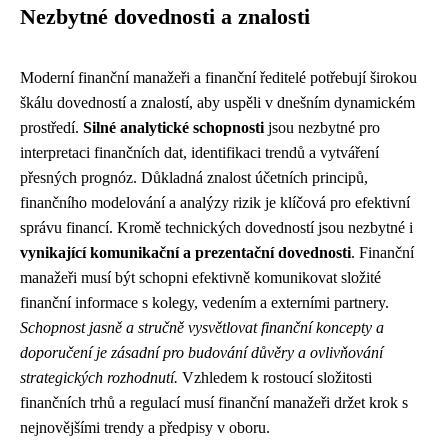
Nezbytné dovednosti a znalosti
Moderní finanční manažeři a finanční ředitelé potřebují širokou
škálu dovedností a znalostí, aby uspěli v dnešním dynamickém
prostředí.
Silné analytické schopnosti
jsou nezbytné pro
interpretaci finančních dat, identifikaci trendů a vytváření
přesných prognóz. Důkladná znalost účetních principů,
finančního modelování a analýzy rizik je klíčová pro efektivní
správu financí. Kromě technických dovedností jsou nezbytné i
vynikající komunikační a prezentační dovednosti
. Finanční
manažeři musí být schopni efektivně komunikovat složité
finanční informace s kolegy, vedením a externími partnery.
Schopnost jasně a stručně vysvětlovat finanční koncepty a
doporučení je zásadní pro budování důvěry a ovlivňování
strategických rozhodnutí.
Vzhledem k rostoucí složitosti
finančních trhů a regulací musí finanční manažeři držet krok s
nejnovějšími trendy a předpisy v oboru.