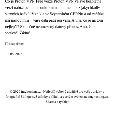
Co je Proton VPN Free verze Proton VPN ve své bezplatné
verzi nabízí ochranu soukromí na internetu bez jakýchkoliv
skrytých háčků. Vznikla ve švýcarském CERNu a od začátku
má jasnou misi – vaše data patří jen vám. A víte, co je na tom
nejlepší? Skutečně neomezený datový přenos. Ano, čtete
správně. Žádné...
IT bezpečnost
13. 05. 2026
© 2026 imghosting.cz - Nejlepší webové úložiště pro vaše obrázky a
fotografie! Sdílejte své snímky s přáteli a s celým světem na imghosting.cz.
Zdarma a rychle!