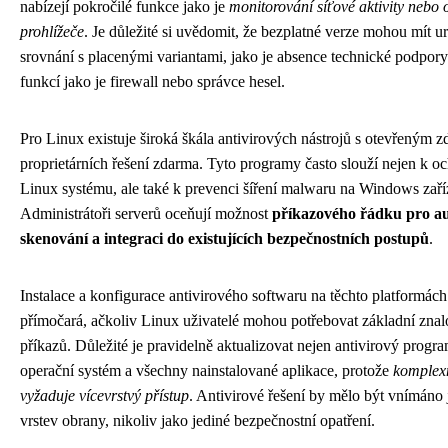
nabízejí pokročilé funkce jako je
monitorování síťové aktivity neb
prohlížeče
. Je důležité si uvědomit, že bezplatné verze mohou mít u
srovnání s placenými variantami, jako je absence technické podpor
funkcí jako je firewall nebo správce hesel.
Pro Linux existuje široká škála antivirových nástrojů s otevřeným
proprietárních řešení zdarma. Tyto programy často slouží nejen k 
Linux systému, ale také k prevenci šíření malwaru na Windows zaříze
Administrátoři serverů oceňují možnost
příkazového řádku pro a
skenování a integraci do existujících bezpečnostních postupů
.
Instalace a konfigurace antivirového softwaru na těchto platformách
přímočará, ačkoliv Linux uživatelé mohou potřebovat základní znal
příkazů. Důležité je pravidelně aktualizovat nejen antivirový progra
operační systém a všechny nainstalované aplikace, protože
komplex
vyžaduje vícevrstvý přístup
. Antivirové řešení by mělo být vnímáno
vrstev obrany, nikoliv jako jediné bezpečnostní opatření.