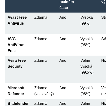
reálném
vý
čase
Avast Free
Zdarma
Ano
Vysoká
St
Antivirus
(99%)
AVG
Zdarma
Ano
Vysoká
St
AntiVirus
(98%)
Free
Avira Free
Zdarma
Ano
Velmi
Ní
Security
vysoká
(99.5%)
Microsoft
Zdarma
Ano
Vysoká
Ve
Defender
(vestavěný)
(98%)
ní
Bitdefender
Zdarma
Ano
Velmi
Ní