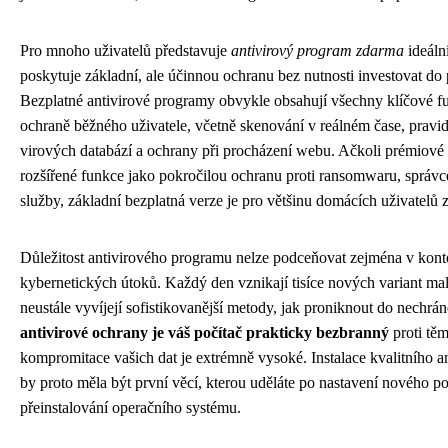
Pro mnoho uživatelů představuje
antivirový program zdarma
ideální
poskytuje základní, ale účinnou ochranu bez nutnosti investovat do 
Bezplatné antivirové programy obvykle obsahují všechny klíčové f
ochraně běžného uživatele, včetně skenování v reálném čase, pravid
virových databází a ochrany při procházení webu. Ačkoli prémiové 
rozšířené funkce jako pokročilou ochranu proti ransomwaru, správ
služby, základní bezplatná verze je pro většinu domácích uživatelů z
Důležitost antivirového programu nelze podceňovat zejména v kont
kybernetických útoků. Každý den vznikají tisíce nových variant ma
neustále vyvíjejí sofistikovanější metody, jak proniknout do nechr
antivirové ochrany je váš počítač prakticky bezbranný
proti těm
kompromitace vašich dat je extrémně vysoké. Instalace kvalitního 
by proto měla být první věcí, kterou uděláte po nastavení nového p
přeinstalování operačního systému.