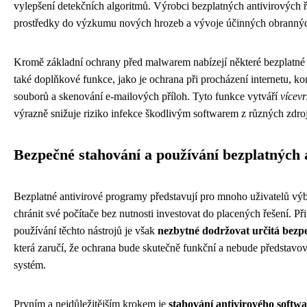
vylepšení detekčních algoritmů. Výrobci bezplatných antivirových ř
prostředky do výzkumu nových hrozeb a vývoje účinných obranný
Kromě základní ochrany před malwarem nabízejí některé bezplatné
také doplňkové funkce, jako je ochrana při procházení internetu, k
souborů a skenování e-mailových příloh. Tyto funkce vytváří
vícev
výrazně snižuje riziko infekce škodlivým softwarem z různých zdro
Bezpečné stahování a používání bezplatných 
Bezplatné antivirové programy představují pro mnoho uživatelů vý
chránit své počítače bez nutnosti investovat do placených řešení. Při
používání těchto nástrojů je však
nezbytné dodržovat určitá bezpe
která zaručí, že ochrana bude skutečně funkční a nebude představova
systém.
Prvním a nejdůležitějším krokem je
stahování antivirového softw