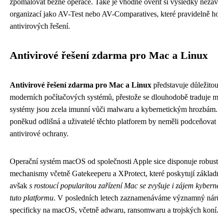
zpomalovat běžné operace. Také je vhodné ověřit si výsledky nezávi
organizací jako AV-Test nebo AV-Comparatives, které pravidelně ho
antivirových řešení.
Antivirové řešení zdarma pro Mac a Linux
Antivirové řešení zdarma pro Mac a Linux
představuje důležito
moderních počítačových systémů, přestože se dlouhodobě traduje mý
systémy jsou zcela imunní vůči malwaru a kybernetickým hrozbám. 
poněkud odlišná a uživatelé těchto platforem by neměli podceňovat 
antivirové ochrany.
Operační systém macOS od společnosti Apple sice disponuje robus
mechanismy včetně Gatekeeperu a XProtect, které poskytují základn
avšak
s rostoucí popularitou zařízení Mac se zvyšuje i zájem kybern
tuto platformu
. V posledních letech zaznamenáváme významný nárů
specificky na macOS, včetně adwaru, ransomwaru a trojských koní. 