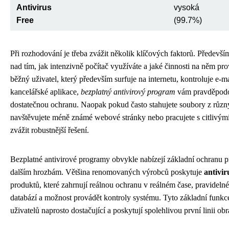
Antivirus
vysoká
Free
(99.7%)
Při rozhodování je třeba zvážit několik klíčových faktorů. Předevší
nad tím, jak intenzivně počítač využíváte a jaké činnosti na něm pro
běžný uživatel, který především surfuje na internetu, kontroluje e-m
kancelářské aplikace,
bezplatný antivirový program
vám pravděpodo
dostatečnou ochranu. Naopak pokud často stahujete soubory z různ
navštěvujete méně známé webové stránky nebo pracujete s citlivými
zvážit robustnější řešení.
Bezplatné antivirové programy obvykle nabízejí základní ochranu p
dalším hrozbám. Většina renomovaných výrobců poskytuje
antivir
produktů, které zahrnují reálnou ochranu v reálném čase, pravidelné
databází a možnost provádět kontroly systému. Tyto základní funk
uživatelů naprosto dostačující a poskytují spolehlivou první linii obr