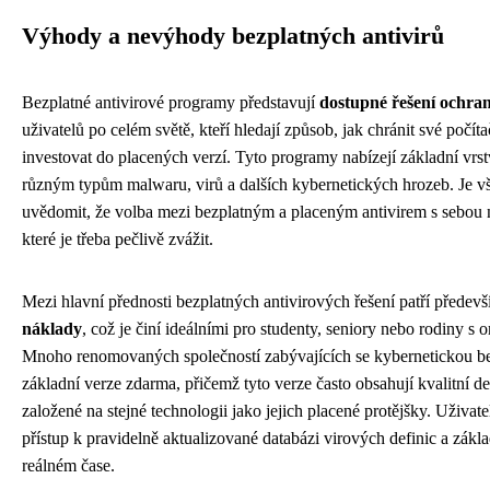
Výhody a nevýhody bezplatných antivirů
Bezplatné antivirové programy představují
dostupné řešení ochra
uživatelů po celém světě, kteří hledají způsob, jak chránit své počít
investovat do placených verzí. Tyto programy nabízejí základní vrs
různým typům malwaru, virů a dalších kybernetických hrozeb. Je vša
uvědomit, že volba mezi bezplatným a placeným antivirem s sebou 
které je třeba pečlivě zvážit.
Mezi hlavní přednosti bezplatných antivirových řešení patří předev
náklady
, což je činí ideálními pro studenty, seniory nebo rodiny 
Mnoho renomovaných společností zabývajících se kybernetickou be
základní verze zdarma, přičemž tyto verze často obsahují kvalitní 
založené na stejné technologii jako jejich placené protějšky. Uživate
přístup k pravidelně aktualizované databázi virových definic a zákl
reálném čase.