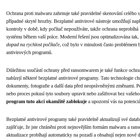
Ochrana proti malwaru zahrnuje také pravidelné skenování celého s
případné skryté hrozby. Bezplatné antivirové nástroje umožňují nap
kontroly v době, kdy počítač nepoužíváte, takže ochrana neprobíh
systému během vaší práce. Moderní řešení jsou optimalizována tak
dopad na rychlost počítače
, což bylo v minulosti často problémem 
antivirových programů.
Důležitou součástí ochrany před ransomwarem je také funkce ochra
nabízejí některé bezplatné antivirové programy. Tato technologie ch
dokumenty, fotografie a další data před neoprávněnými změnami. 
nebo proces pokusí tyto soubory upravit nebo zašifrovat bez vašeho
program tuto akci okamžitě zablokuje
a upozorní vás na potenciá
Bezplatné antivirové programy také pravidelně aktualizují své data
zajišťuje, že jste chráněni proti nejnovějším formám malwaru a ra
aktualizace probíhají automaticky na pozadí a obsahují nejen nové de