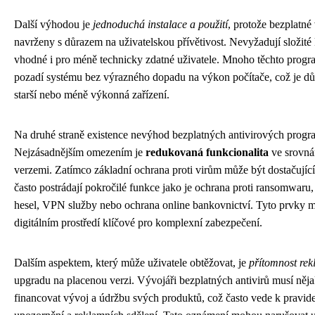
Další výhodou je
jednoduchá instalace a použití
, protože bezplatné
navrženy s důrazem na uživatelskou přívětivost. Nevyžadují složité
vhodné i pro méně technicky zdatné uživatele. Mnoho těchto progr
pozadí systému bez výrazného dopadu na výkon počítače, což je dů
starší nebo méně výkonná zařízení.
Na druhé straně existence nevýhod bezplatných antivirových progra
Nejzásadnějším omezením je
redukovaná funkcionalita
ve srovná
verzemi. Zatímco základní ochrana proti virům může být dostačující
často postrádají pokročilé funkce jako je ochrana proti ransomwaru, 
hesel, VPN služby nebo ochrana online bankovnictví. Tyto prvky 
digitálním prostředí klíčové pro komplexní zabezpečení.
Dalším aspektem, který může uživatele obtěžovat, je
přítomnost rek
upgradu na placenou verzi. Vývojáři bezplatných antivirů musí n
financovat vývoj a údržbu svých produktů, což často vede k pravi