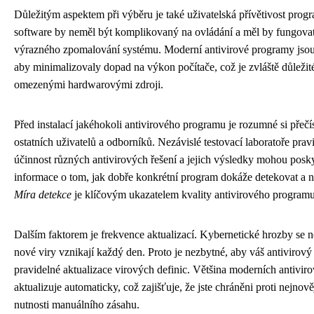
Důležitým aspektem při výběru je také uživatelská přívětivost prog
software by neměl být komplikovaný na ovládání a měl by fungovat
výrazného zpomalování systému. Moderní antivirové programy jsou
aby minimalizovaly dopad na výkon počítače, což je zvláště důležité 
omezenými hardwarovými zdroji.
Před instalací jakéhokoli antivirového programu je rozumné si přečí
ostatních uživatelů a odborníků. Nezávislé testovací laboratoře prav
účinnost různých antivirových řešení a jejich výsledky mohou posk
informace o tom, jak dobře konkrétní program dokáže detekovat a n
Míra detekce
je klíčovým ukazatelem kvality antivirového programu
Dalším faktorem je frekvence aktualizací. Kybernetické hrozby se ne
nové viry vznikají každý den. Proto je nezbytné, aby váš antivirov
pravidelné aktualizace virových definic. Většina moderních antivi
aktualizuje automaticky, což zajišťuje, že jste chráněni proti nejno
nutnosti manuálního zásahu.