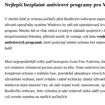
Nejlepší bezplatné antivirové programy pro
V dnešní době je ochrana počítače před škodlivým softwarem napro
uživatel operačního systému Windows by měl mít nainstalovaný kval
program. Mnoho lidí se však obává vysokých nákladů spojených s
bezpečnostními řešeními, přičemž netuší, že existuje celá řada
vynik
antivirových programů
, které poskytují solidní ochranu bez nutno
haléř.
Mezi nejpopulárnější volby patří bezesporu Avast Free Antivirus, kte
své existence vybudoval pevnou pozici na trhu. Tento
antivirový p
komplexní ochranu v reálném čase, pravidelné aktualizace virových d
uživatelské rozhraní, které zvládne i méně technicky zdatný uživate
detekovat nejen klasické viry, ale také trojské koně, ransomware, sp
škodlivého softwaru. Jeho výhodou je také relativně nízká zátěž sy
což oceníte zejména na starších počítačích.