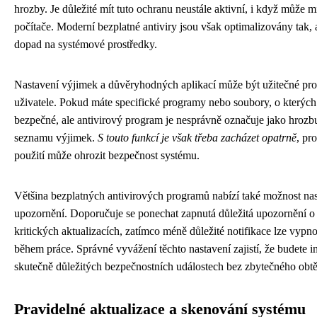
hrozby. Je důležité mít tuto ochranu neustále aktivní, i když může m
počítače. Moderní bezplatné antiviry jsou však optimalizovány tak,
dopad na systémové prostředky.
Nastavení výjimek a důvěryhodných aplikací může být užitečné pro 
uživatele. Pokud máte specifické programy nebo soubory, o kterých 
bezpečné, ale antivirový program je nesprávně označuje jako hrozbu
seznamu výjimek.
S touto funkcí je však třeba zacházet opatrně
, pr
použití může ohrozit bezpečnost systému.
Většina bezplatných antivirových programů nabízí také možnost nast
upozornění. Doporučuje se ponechat zapnutá důležitá upozornění o 
kritických aktualizacích, zatímco méně důležité notifikace lze vypno
během práce. Správné vyvážení těchto nastavení zajistí, že budete 
skutečně důležitých bezpečnostních událostech bez zbytečného obt
Pravidelné aktualizace a skenování systému