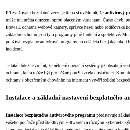
Při zvažování bezplatné verze je třeba si uvědomit, že
antivirový 
může mít určitá omezení oproti placeným variantám. Často chybí po
firewall, ochrana webové kamery, správce hesel nebo rodičovská k
základní ochranu jsou tyto programy plně funkční a spolehlivé. Mn
používá bezplatné antivirové programy po celá léta bez jakýchkoli 
incidentů.
Je také důležité zmínit, že některé operační systémy již obsahují ve
ochranu, která může být pro běžné použití zcela dostačující. Komb
ochrany s obezřetným chováním na internetu vytváří solidní bezpečn
Instalace a základní nastavení bezplatného an
Instalace bezplatného antivirového programu
představuje základ
vašeho počítače před škodlivým softwarem a různými kybernetický
samotnou instalací je důležité si uvědomit, že existuje mnoho kvalit