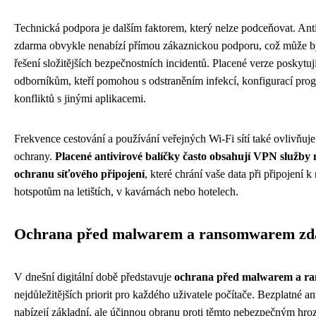
Technická podpora je dalším faktorem, který nelze podceňovat. An
zdarma obvykle nenabízí přímou zákaznickou podporu, což může bý
řešení složitějších bezpečnostních incidentů. Placené verze poskytují
odborníkům, kteří pomohou s odstraněním infekcí, konfigurací pro
konfliktů s jinými aplikacemi.
Frekvence cestování a používání veřejných Wi-Fi sítí také ovlivňuje
ochrany.
Placené antivirové balíčky často obsahují VPN služby
ochranu síťového připojení
, které chrání vaše data při připojení
hotspotům na letištích, v kavárnách nebo hotelech.
Ochrana před malwarem a ransomwarem z
V dnešní digitální době představuje
ochrana před malwarem a 
nejdůležitějších priorit pro každého uživatele počítače. Bezplatné a
nabízejí základní, ale účinnou obranu proti těmto nebezpečným hr