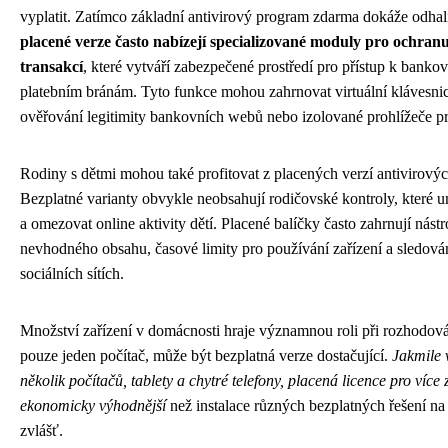
vyplatit. Zatímco základní antivirový program zdarma dokáže odhal
placené verze často nabízejí specializované moduly pro ochran
transakcí
, které vytváří zabezpečené prostředí pro přístup k bank
platebním bránám. Tyto funkce mohou zahrnovat virtuální klávesnic
ověřování legitimity bankovních webů nebo izolované prohlížeče pro
Rodiny s dětmi mohou také profitovat z placených verzí antivirový
Bezplatné varianty obvykle neobsahují rodičovské kontroly, které 
a omezovat online aktivity dětí. Placené balíčky často zahrnují nástro
nevhodného obsahu, časové limity pro používání zařízení a sledován
sociálních sítích.
Množství zařízení v domácnosti hraje významnou roli při rozhodová
pouze jeden počítač, může být bezplatná verze dostačující.
Jakmile 
několik počítačů, tablety a chytré telefony, placená licence pro více 
ekonomicky výhodnější
než instalace různých bezplatných řešení na
zvlášť.