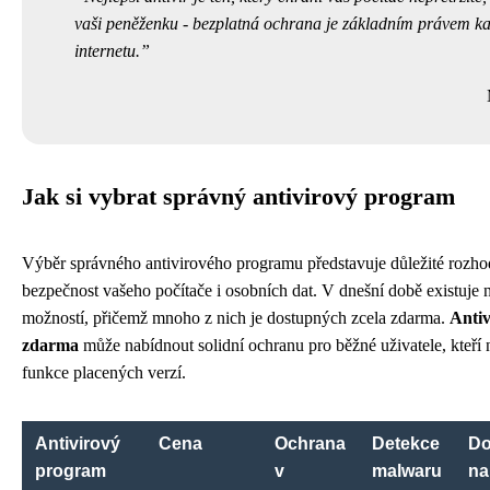
vaši peněženku - bezplatná ochrana je základním právem ka
internetu.
Jak si vybrat správný antivirový program
Výběr správného antivirového programu představuje důležité rozhod
bezpečnost vašeho počítače i osobních dat. V dnešní době existuje 
možností, přičemž mnoho z nich je dostupných zcela zdarma.
Anti
zdarma
může nabídnout solidní ochranu pro běžné uživatele, kteří 
funkce placených verzí.
Antivirový
Cena
Ochrana
Detekce
D
program
v
malwaru
na