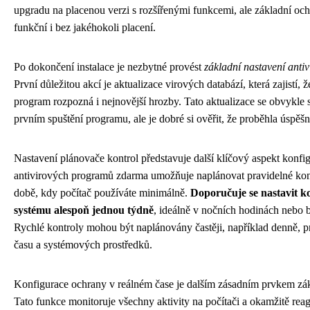
upgradu na placenou verzi s rozšířenými funkcemi, ale základní och
funkční i bez jakéhokoli placení.
Po dokončení instalace je nezbytné provést
základní nastavení anti
První důležitou akcí je aktualizace virových databází, která zajistí, 
program rozpozná i nejnovější hrozby. Tato aktualizace se obvykle s
prvním spuštění programu, ale je dobré si ověřit, že proběhla úspěšn
Nastavení plánovače kontrol představuje další klíčový aspekt konfi
antivirových programů zdarma umožňuje naplánovat pravidelné kon
době, kdy počítač používáte minimálně.
Doporučuje se nastavit k
systému alespoň jednou týdně
, ideálně v nočních hodinách nebo
Rychlé kontroly mohou být naplánovány častěji, například denně, p
času a systémových prostředků.
Konfigurace ochrany v reálném čase je dalším zásadním prvkem zák
Tato funkce monitoruje všechny aktivity na počítači a okamžitě reag