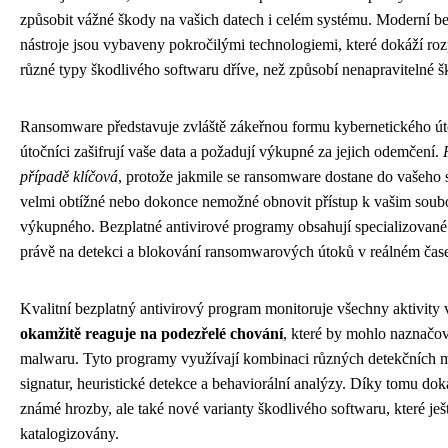
způsobit vážné škody na vašich datech i celém systému. Moderní be
nástroje jsou vybaveny pokročilými technologiemi, které dokáží roz
různé typy škodlivého softwaru dříve, než způsobí nenapravitelné š
Ransomware představuje zvláště zákeřnou formu kybernetického út
útočníci zašifrují vaše data a požadují výkupné za jejich odemčení.
případě klíčová
, protože jakmile se ransomware dostane do vašeho
velmi obtížné nebo dokonce nemožné obnovit přístup k vašim soub
výkupného. Bezplatné antivirové programy obsahují specializovan
právě na detekci a blokování ransomwarových útoků v reálném čas
Kvalitní bezplatný antivirový program monitoruje všechny aktivity 
okamžitě reaguje na podezřelé chování
, které by mohlo naznačov
malwaru. Tyto programy využívají kombinaci různých detekčních m
signatur, heuristické detekce a behaviorální analýzy. Díky tomu doká
známé hrozby, ale také nové varianty škodlivého softwaru, které ješ
katalogizovány.