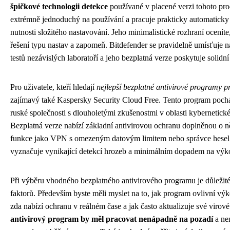
špičkové technologii detekce
používané v placené verzi tohoto pro
extrémně jednoduchý na používání a pracuje prakticky automaticky
nutnosti složitého nastavování. Jeho minimalistické rozhraní oceníte
řešení typu nastav a zapomeň. Bitdefender se pravidelně umísťuje n
testů nezávislých laboratoří a jeho bezplatná verze poskytuje solidn
Pro uživatele, kteří hledají
nejlepší bezplatné antivirové programy 
zajímavý také Kaspersky Security Cloud Free. Tento program poc
ruské společnosti s dlouholetými zkušenostmi v oblasti kybernetické
Bezplatná verze nabízí základní antivirovou ochranu doplněnou o n
funkce jako VPN s omezeným datovým limitem nebo správce hesel
vyznačuje vynikající detekcí hrozeb a minimálním dopadem na výk
Při výběru vhodného bezplatného antivirového programu je důležité
faktorů. Především byste měli myslet na to, jak program ovlivní vý
zda nabízí ochranu v reálném čase a jak často aktualizuje své virov
antivirový program by měl pracovat nenápadně na pozadí
a ne