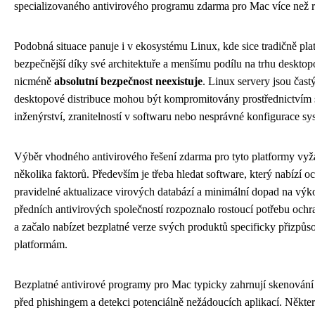
specializovaného antivirového programu zdarma pro Mac více ne
Podobná situace panuje i v ekosystému Linux, kde sice tradičně plat
bezpečnější díky své architektuře a menšímu podílu na trhu desktop
nicméně
absolutní bezpečnost neexistuje
. Linux servery jsou čast
desktopové distribuce mohou být kompromitovány prostřednictvím 
inženýrství, zranitelností v softwaru nebo nesprávné konfigurace sy
Výběr vhodného antivirového řešení zdarma pro tyto platformy vyž
několika faktorů. Především je třeba hledat software, který nabízí o
pravidelné aktualizace virových databází a minimální dopad na v
předních antivirových společností rozpoznalo rostoucí potřebu och
a začalo nabízet bezplatné verze svých produktů specificky přizpůs
platformám.
Bezplatné antivirové programy pro Mac typicky zahrnují skenování
před phishingem a detekci potenciálně nežádoucích aplikací. Někte