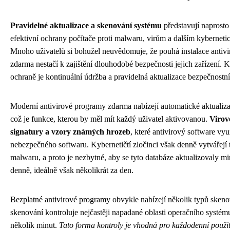
Pravidelné aktualizace a skenování systému
představují naprosto
efektivní ochrany počítače proti malwaru, virům a dalším kybernet
Mnoho uživatelů si bohužel neuvědomuje, že pouhá instalace antiv
zdarma nestačí k zajištění dlouhodobé bezpečnosti jejich zařízení. 
ochraně je kontinuální údržba a pravidelná aktualizace bezpečnostn
Moderní antivirové programy zdarma nabízejí automatické aktualiza
což je funkce, kterou by měl mít každý uživatel aktivovanou.
Virov
signatury a vzory známých hrozeb
, které antivirový software vyu
nebezpečného softwaru. Kybernetičtí zločinci však denně vytvářejí 
malwaru, a proto je nezbytné, aby se tyto databáze aktualizovaly m
denně, ideálně však několikrát za den.
Bezplatné antivirové programy obvykle nabízejí několik typů sken
skenování kontroluje nejčastěji napadané oblasti operačního systém
několik minut.
Tato forma kontroly je vhodná pro každodenní použit