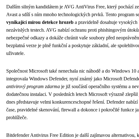
Dalším silným kandidátem je AVG AntiVirus Free, který pochází ze 
Avast a sdílí s ním mnoho technologických prvků. Tento program s
vynikající mírou detekce hrozeb
a pravidelně dosahuje vysokých
nezávislých testech. AVG nabízí ochranu proti phishingovým útoků
nebezpečné odkazy a dokáže chránit vaše soubory před neoprávně
bezplatná verze je plně funkční a poskytuje základní, ale spolehliv
uživatele.
Společnost Microsoft také nenechala nic náhodě a do Windows 10 a
integrovala Windows Defender, nyní známý jako Microsoft Defende
antivirový program zdarma
je již součástí operačního systému a n
dodatečnou instalaci. V posledních letech Microsoft výrazně zlepšil
dnes představuje velmi konkurenceschopné řešení. Defender nabízí
čase, pravidelné skenování, firewall a dokonce i pokročilé funkce ja
prohlížeče.
Bitdefender Antivirus Free Edition je další zajímavou alternativou, k