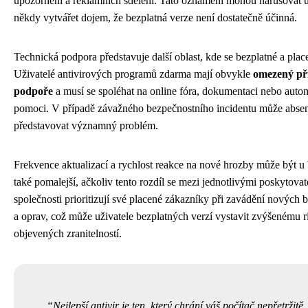
upozornění a reklamních sdělení. Tato oznámení mohou narušovat u
někdy vytvářet dojem, že bezplatná verze není dostatečně účinná.
Technická podpora představuje další oblast, kde se bezplatné a place
Uživatelé antivirových programů zdarma mají obvykle
omezený př
podpoře
a musí se spoléhat na online fóra, dokumentaci nebo aut
pomoci. V případě závažného bezpečnostního incidentu může abse
představovat významný problém.
Frekvence aktualizací a rychlost reakce na nové hrozby může být u 
také pomalejší, ačkoliv tento rozdíl se mezi jednotlivými poskytovate
společnosti prioritizují své placené zákazníky při zavádění nových 
a oprav, což může uživatele bezplatných verzí vystavit zvýšenému r
objevených zranitelností.
Nejlepší antivir je ten, který chrání váš počítač nepřetržitě