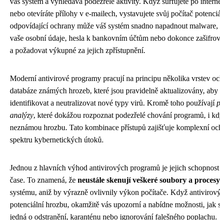
váš systém a vyhledává podezřelé aktivity. Když surfujete po intern
nebo otevíráte přílohy v e-mailech, vystavujete svůj počítač potenc
odpovídající ochrany může váš systém snadno napadnout malware, 
vaše osobní údaje, hesla k bankovním účtům nebo dokonce zašifrov
a požadovat výkupné za jejich zpřístupnění.
Moderní antivirové programy pracují na principu několika vrstev oc
databáze známých hrozeb, které jsou pravidelně aktualizovány, aby
identifikovat a neutralizovat nové typy virů. Kromě toho používají
p
analýzy
, které dokážou rozpoznat podezřelé chování programů, i kd
neznámou hrozbu. Tato kombinace přístupů zajišťuje komplexní oc
spektru kybernetických útoků.
Jednou z hlavních výhod antivirových programů je jejich schopnost
čase. To znamená, že
neustále skenují veškeré soubory a procesy
systému, aniž by výrazně ovlivnily výkon počítače. Když antivirov
potenciální hrozbu, okamžitě vás upozorní a nabídne možnosti, jak s 
jedná o odstranění, karanténu nebo ignorování falešného poplachu.