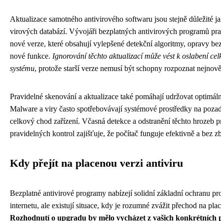
Aktualizace samotného antivirového softwaru jsou stejně důležité ja
virových databází. Vývojáři bezplatných antivirových programů pra
nové verze, které obsahují vylepšené detekční algoritmy, opravy be
nové funkce.
Ignorování těchto aktualizací může vést k oslabení ce
systému
, protože starší verze nemusí být schopny rozpoznat nejnově
Pravidelné skenování a aktualizace také pomáhají udržovat optimáln
Malware a viry často spotřebovávají systémové prostředky na pozad
celkový chod zařízení. Včasná detekce a odstranění těchto hrozeb p
pravidelných kontrol zajišťuje, že počítač funguje efektivně a bez z
Kdy přejít na placenou verzi antiviru
Bezplatné antivirové programy nabízejí solidní základní ochranu pr
internetu, ale existují situace, kdy je rozumné zvážit přechod na pla
Rozhodnutí o upgradu by mělo vycházet z vašich konkrétních 