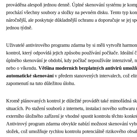
prováděna alespoň jednou denně. Úplné skenování systému je kompl
prochází všechny soubory a složky na pevném disku. Tento typ kont
náročnější, ale poskytuje důkladnější ochranu a doporučuje se jej s
jednou týdně.
Uživatelé antivirového programu zdarma by si měli vytvořit harmo
kontrol, který odpovídá jejich způsobu používání počítače. Ideální č
úplného skenování je období, kdy počítač nepoužíváte intenzivně, 
nebo o víkendu.
Většina moderních bezplatných antivirů umožň
automatické skenování
v předem stanovených intervalech, což elim
zapomenutí na tuto důležitou úlohu.
Kromě plánovaných kontrol je důležité provádět také mimořádná sk
situacích. Po stažení souborů z internetu, instalaci nového softwaru
externího úložného zařízení je vhodné spustit kontrolu těchto konkr
Antivirový program zdarma obvykle nabízí možnost skenování vyb
složek, což umožňuje rychlou kontrolu potenciálně rizikového obsa