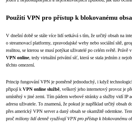
Použití VPN pro přístup k blokovanému obs
V dnešní době se stále více lidí setkává s tím, že určitý obsah na in
o streamovací platformy, zpravodajské weby nebo sociální sítě, geo
realitou, se kterou se musí potýkat uživatelé po celém světě. Právě v
VPN online
, tedy virtuální privátní síť, která se stala jedním z nej
těchto omezení.
Princip fungování VPN je poměrně jednoduchý, i když technologick
připojí k
VPN online službě
, veškerý jeho internetový provoz je p
umístěný v jiné zemi. Tím pádem webové stránky a služby vidí IP ad
adresu uživatele. To znamená, že pokud je například určitý obsah d
přes americký VPN server a daný obsah se okamžitě odemkne. Ten
proč
miliony lidí denně využívají VPN pro přístup k blokovanému 