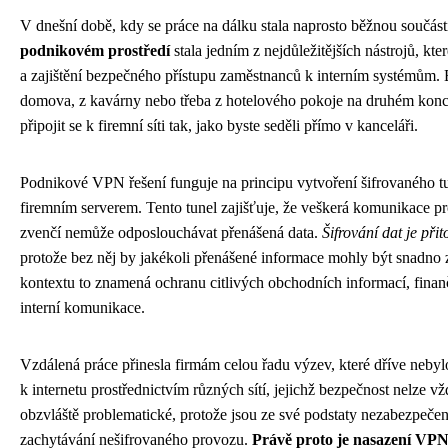
V dnešní době, kdy se práce na dálku stala naprosto běžnou součást
podnikovém prostředí
stala jedním z nejdůležitějších nástrojů, kt
a zajištění bezpečného přístupu zaměstnanců k interním systémům. B
domova, z kavárny nebo třeba z hotelového pokoje na druhém konc
připojit se k firemní síti tak, jako byste seděli přímo v kanceláři.
Podnikové VPN řešení funguje na principu vytvoření šifrovaného t
firemním serverem. Tento tunel zajišťuje, že veškerá komunikace p
zvenčí nemůže odposlouchávat přenášená data.
Šifrování dat je př
protože bez něj by jakékoli přenášené informace mohly být snadno
kontextu to znamená ochranu citlivých obchodních informací, finan
interní komunikace.
Vzdálená práce přinesla firmám celou řadu výzev, které dříve nebylo
k internetu prostřednictvím různých sítí, jejichž bezpečnost nelze vž
obzvláště problematické, protože jsou ze své podstaty nezabezpečené
zachytávání nešifrovaného provozu.
Právě proto je nasazení VPN 