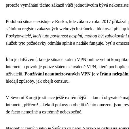
protože vymáhání těchto zákazů vůči jednotlivcům bývá nekonzisten
Podobná situace existuje v Rusku, kde zákon z roku 2017 přikázal 
státnímu registru zakázaných webových stránek a blokovat přístup
Poskytovatelé, kteří tuto povinnost nesplní, mohou být zablokováni
n
služeb tyto požadavky odmítla splnit a nadále funguje, byť s omeze
Írán je další zemí, kde je situace kolem VPN online velmi kompliko
internetu a povoluje pouze státem schválené VPN, které pochopitel
uživatelů.
Používání neautorizovaných VPN je v Íránu nelegáln
hledají způsoby, jak obejít cenzuru.
V Severní Koreji je situace ještě extrémnější — tamní obyvatelé m
intranetu, přičemž jakékoli pokusy o obejití těchto omezení jsou tr
de facto nemožné a extrémně nebezpečné.
Naopak v zemích jako je Švýcarsko nebo Norsko je
ochrana soukr