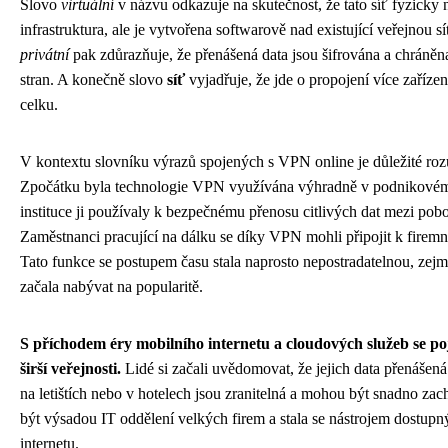
Slovo
virtuální
v názvu odkazuje na skutečnost, že tato síť fyzicky 
infrastruktura, ale je vytvořena softwarově nad existující veřejnou sí
privátní
pak zdůrazňuje, že přenášená data jsou šifrována a chráně
stran. A konečně slovo
síť
vyjadřuje, že jde o propojení více zaříze
celku.
V kontextu slovníku výrazů spojených s VPN online je důležité rozu
Zpočátku byla technologie VPN využívána výhradně v podnikovém p
instituce ji používaly k bezpečnému přenosu citlivých dat mezi po
Zaměstnanci pracující na dálku se díky VPN mohli připojit k firemní 
Tato funkce se postupem času stala naprosto nepostradatelnou, ze
začala nabývat na popularitě.
S příchodem éry mobilního internetu a cloudových služeb se p
širší veřejnosti.
Lidé si začali uvědomovat, že jejich data přenášená
na letištích nebo v hotelech jsou zranitelná a mohou být snadno za
být výsadou IT oddělení velkých firem a stala se nástrojem dostu
internetu.