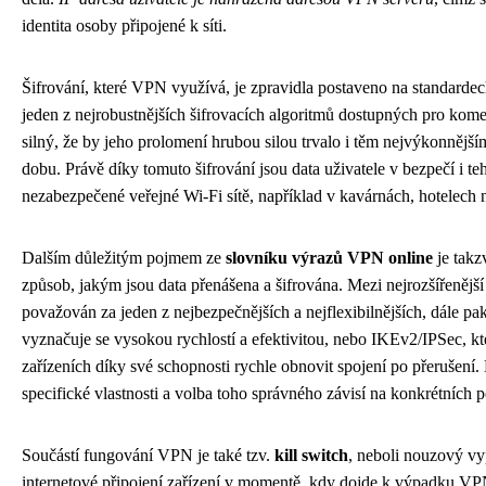
identita osoby připojené k síti.
Šifrování, které VPN využívá, je zpravidla postaveno na standarde
jeden z nejrobustnějších šifrovacích algoritmů dostupných pro komer
silný, že by jeho prolomení hrubou silou trvalo i těm nejvýkonněj
dobu. Právě díky tomuto šifrování jsou data uživatele v bezpečí i te
nezabezpečené veřejné Wi-Fi sítě, například v kavárnách, hotelech n
Dalším důležitým pojmem ze
slovníku výrazů VPN online
je takz
způsob, jakým jsou data přenášena a šifrována. Mezi nejrozšířenější
považován za jeden z nejbezpečnějších a nejflexibilnějších, dále pa
vyznačuje se vysokou rychlostí a efektivitou, nebo IKEv2/IPSec, k
zařízeních díky své schopnosti rychle obnovit spojení po přerušení
specifické vlastnosti a volba toho správného závisí na konkrétních p
Součástí fungování VPN je také tzv.
kill switch
, neboli nouzový vy
internetové připojení zařízení v momentě, kdy dojde k výpadku VPN