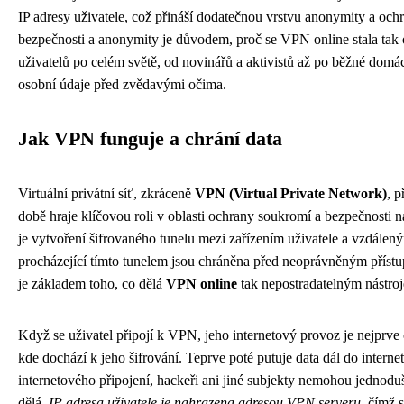
IP adresy uživatele, což přináší dodatečnou vrstvu anonymity a oc
bezpečnosti a anonymity je důvodem, proč se VPN online stala tak
uživatelů po celém světě, od novinářů a aktivistů až po běžné domácí 
osobní údaje před zvědavými očima.
Jak VPN funguje a chrání data
Virtuální privátní síť, zkráceně
VPN (Virtual Private Network)
, p
době hraje klíčovou roli v oblasti ochrany soukromí a bezpečnosti
je vytvoření šifrovaného tunelu mezi zařízením uživatele a vzdálen
procházející tímto tunelem jsou chráněna před neoprávněným přístu
je základem toho, co dělá
VPN online
tak nepostradatelným nástroj
Když se uživatel připojí k VPN, jeho internetový provoz je nejprv
kde dochází k jeho šifrování. Teprve poté putuje data dál do intern
internetového připojení, hackeři ani jiné subjekty nemohou jednoduše
dělá.
IP adresa uživatele je nahrazena adresou VPN serveru
, čímž 