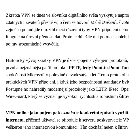
Zkratka VPN se dnes ve slovníku digitálního světa vyskytuje napros
zdatných uživatelů přesně ví, o čem se hovoří.
Méně zkušení uživatel
zejména pokud jde o rozdíl mezi různými typy VPN připojení nebo o
funguje na úrovni přenosu dat. Proto je důležité mít po ruce spolehl
pojmy srozumitelně vysvětlit.
Historický vývoj zkratky VPN je úzce spojen s vývojem protokolů, k
první a nejznámější patřil protokol
PPTP, tedy Point-to-Point Tun
společností Microsoft v polovině devadesátých let. Tento protokol 
praktických VPN připojení, i když jeho bezpečnostní standardy byl
Postupně ho nahradily modernější protokoly jako L2TP, IPsec, Op
WireGuard, který se vyznačuje vysokou rychlostí a robustním šifro
VPN online jako pojem pak označuje konkrétní způsob využití 
internetu
, přičemž uživatel se připojuje k serveru poskytovatele 
veškerou jeho internetovou komunikaci. Tím dochází nejen k šifrová