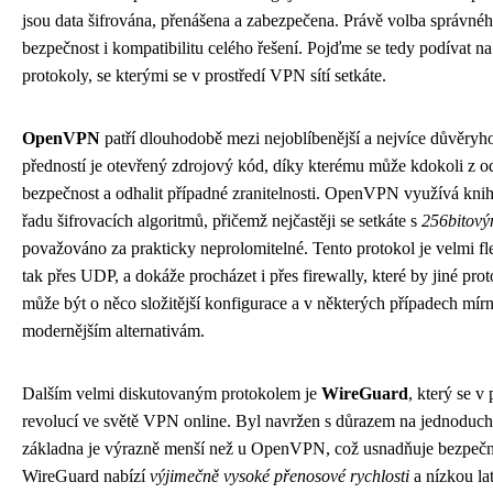
jsou data šifrována, přenášena a zabezpečena. Právě volba správné
bezpečnost i kompatibilitu celého řešení. Pojďme se tedy podívat na 
protokoly, se kterými se v prostředí VPN sítí setkáte.
OpenVPN
patří dlouhodobě mezi nejoblíbenější a nejvíce důvěryh
předností je otevřený zdrojový kód, díky kterému může kdokoli z o
bezpečnost a odhalit případné zranitelnosti. OpenVPN využívá kn
řadu šifrovacích algoritmů, přičemž nejčastěji se setkáte s
256bitový
považováno za prakticky neprolomitelné. Tento protokol je velmi fle
tak přes UDP, a dokáže procházet i přes firewally, které by jiné p
může být o něco složitější konfigurace a v některých případech mírně
modernějším alternativám.
Dalším velmi diskutovaným protokolem je
WireGuard
, který se v
revolucí ve světě VPN online. Byl navržen s důrazem na jednoducho
základna je výrazně menší než u OpenVPN, což usnadňuje bezpečnos
WireGuard nabízí
výjimečně vysoké přenosové rychlosti
a nízkou la