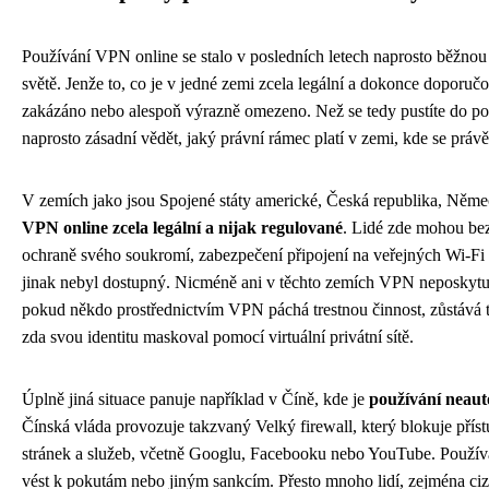
Používání VPN online se stalo v posledních letech naprosto běžnou z
světě. Jenže to, co je v jedné zemi zcela legální a dokonce doporuč
zakázáno nebo alespoň výrazně omezeno. Než se tedy pustíte do po
naprosto zásadní vědět, jaký právní rámec platí v zemi, kde se práv
V zemích jako jsou Spojené státy americké, Česká republika, Něme
VPN online zcela legální a nijak regulované
. Lidé zde mohou bez 
ochraně svého soukromí, zabezpečení připojení na veřejných Wi-Fi s
jinak nebyl dostupný. Nicméně ani v těchto zemích VPN neposkyt
pokud někdo prostřednictvím VPN páchá trestnou činnost, zůstává 
zda svou identitu maskoval pomocí virtuální privátní sítě.
Úplně jiná situace panuje například v Číně, kde je
používání neau
Čínská vláda provozuje takzvaný Velký firewall, který blokuje přís
stránek a služeb, včetně Googlu, Facebooku nebo YouTube. Použív
vést k pokutám nebo jiným sankcím. Přesto mnoho lidí, zejména ciz