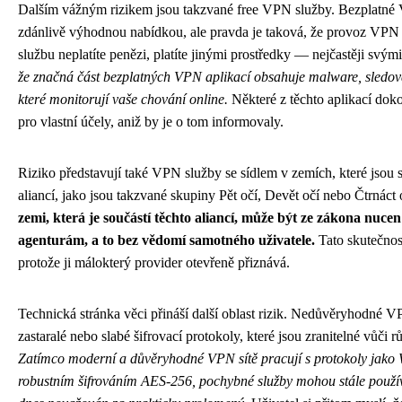
Dalším vážným rizikem jsou takzvané free VPN služby. Bezplatné VP
zdánlivě výhodnou nabídkou, ale pravda je taková, že provoz VPN i
službu neplatíte penězi, platíte jinými prostředky — nejčastěji svým
že značná část bezplatných VPN aplikací obsahuje malware, sledova
které monitorují vaše chování online.
Některé z těchto aplikací doko
pro vlastní účely, aniž by je o tom informovaly.
Riziko představují také VPN služby se sídlem v zemích, které jsou
aliancí, jako jsou takzvané skupiny Pět očí, Devět očí nebo Čtrnáct 
zemi, která je součástí těchto aliancí, může být ze zákona nuce
agenturám, a to bez vědomí samotného uživatele.
Tato skutečnos
protože ji málokterý provider otevřeně přiznává.
Technická stránka věci přináší další oblast rizik. Nedůvěryhodné V
zastaralé nebo slabé šifrovací protokoly, které jsou zranitelné vůč
Zatímco moderní a důvěryhodné VPN sítě pracují s protokoly ja
robustním šifrováním AES-256, pochybné služby mohou stále používa