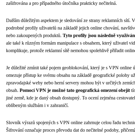
zašifrována a pro případného útočníka prakticky nečitelná.
Dalším důležitým aspektem je sledování ze strany reklamních sítí. V
podrobné profily uživatelů na základě jejich online chování, navšt
nebo zakoupených produktů.
Tyto profily jsou následně využívá
ale také k různým formám manipulace s obsahem, který uživatel vi
komplikuje, protože reklamní sítě nemohou spolehlivě přiřadit onlin
Je důležité zmínit také pojem geoblokování, který je s VPN online 
omezuje přístup ke svému obsahu na základě geografické polohy uži
zpravodajské weby nebo herní servery mohou být v určitých zemíc
obsah.
Pomocí VPN je možné tato geografická omezení obejít
tí
jiné země, kde je daný obsah dostupný. To ocení zejména cestovatelé
oblíbeným službám i v zahraničí.
Slovník výrazů spojených s VPN online zahrnuje celou řadu technic
Šifrování označuje proces převodu dat do nečitelné podoby, přičemž