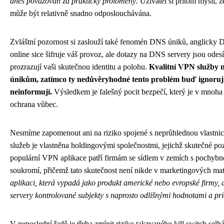
dnes považován za prakticky prolomený.
Uživatel si přitom myslí, 
může být relativně snadno odposlouchávána.
Zvláštní pozornost si zaslouží také fenomén DNS úniků, anglicky 
online sice šifruje váš provoz, ale dotazy na DNS servery jsou odes
prozrazují vaši skutečnou identitu a polohu.
Kvalitní VPN služby 
únikům, zatímco ty nedůvěryhodné tento problém buď ignorují
neinformují.
Výsledkem je falešný pocit bezpečí, který je v mnoha
ochrana vůbec.
Nesmíme zapomenout ani na riziko spojené s neprůhlednou vlastni
služeb je vlastněna holdingovými společnostmi, jejichž skutečné poz
populární VPN aplikace patří firmám se sídlem v zemích s pochybno
soukromí, přičemž tato skutečnost není nikde v marketingových ma
aplikaci, která vypadá jako produkt americké nebo evropské firmy, a
servery kontrolované subjekty s naprosto odlišnými hodnotami a pri
V neposlední řadě je třeba zmínit riziko takzvaného kill switch selhá