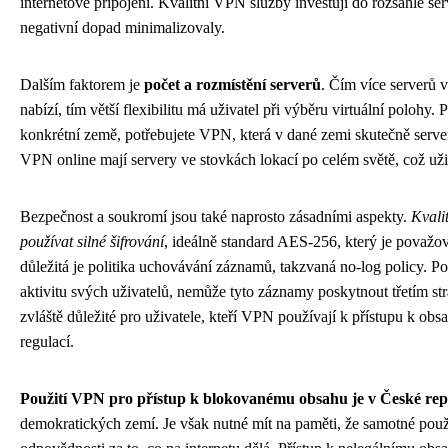
internetové připojení. Kvalitní VPN služby investují do rozsáhlé ser
negativní dopad minimalizovaly.
Dalším faktorem je
počet a rozmístění serverů
. Čím více serverů
nabízí, tím větší flexibilitu má uživatel při výběru virtuální polohy
konkrétní země, potřebujete VPN, která v dané zemi skutečně serve
VPN online mají servery ve stovkách lokací po celém světě, což u
Bezpečnost a soukromí jsou také naprosto zásadními aspekty.
Kvali
používat silné šifrování
, ideálně standard AES-256, který je považov
důležitá je politika uchovávání záznamů, takzvaná no-log policy. 
aktivitu svých uživatelů, nemůže tyto záznamy poskytnout třetím s
zvláště důležité pro uživatele, kteří VPN používají k přístupu k ob
regulací.
Použití VPN pro přístup k blokovanému obsahu je v České repu
demokratických zemí. Je však nutné mít na paměti, že samotné pou