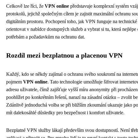
Celkově lze říci, že
VPN online
představuje komplexní systém vzá
protokolů, jejichž společným cílem je zajistit maximální ochranu so
digitálním prostoru. Pochopení toho, jak VPN funguje na technické
orientovat v nabídce dostupných služeb a vybrat si tu, která nejlépe
potřebám a požadavkům na ochranu dat.
Rozdíl mezi bezplatnou a placenou VPN
Každý, kdo se někdy zajímal o ochranu svého soukromí na internetu,
pojmem
VPN online
. Tato technologie umožňuje šifrovat interneto
adresu uživatele, čímž zajišťuje vyšší míru anonymity při procháze
poohlížet po konkrétním řešení, narazí na zásadní otázku – zvolit b
Zdánlivě jednoduchá volba se při bližším zkoumání ukazuje jako pom
mít dalekosáhlé důsledky pro bezpečnost i komfort uživatele.
Bezplatné VPN služby lákají především svou dostupností. Není třeba 
aplikaci a připojit se. Pro mnoho lidí je to první kontakt s touto tech