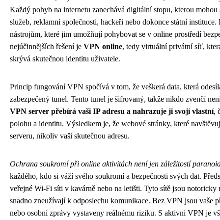
Každý pohyb na internetu zanechává digitální stopu, kterou mohou 
služeb, reklamní společnosti, hackeři nebo dokonce státní instituce. P
nástrojům, které jim umožňují pohybovat se v online prostředí bezp
nejúčinnějších řešení je
VPN online
, tedy virtuální privátní síť, kt
skrývá skutečnou identitu uživatele.
Princip fungování VPN spočívá v tom, že veškerá data, která odesílá
zabezpečený tunel. Tento tunel je šifrovaný, takže nikdo zvenčí není 
VPN server přebírá vaši IP adresu a nahrazuje ji svojí vlastní
, 
polohu a identitu. Výsledkem je, že webové stránky, které navštěvu
serveru, nikoliv vaši skutečnou adresu.
Ochrana soukromí při online aktivitách není jen záležitostí paranoi
každého, kdo si váží svého soukromí a bezpečnosti svých dat. Předsta
veřejné Wi-Fi síti v kavárně nebo na letišti. Tyto sítě jsou notorick
snadno zneužívají k odposlechu komunikace. Bez VPN jsou vaše př
nebo osobní zprávy vystaveny reálnému riziku. S aktivní VPN je v