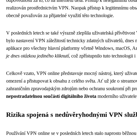
odpovědnosti za to, co na internetu dělá. Přístup k nelegálnímu obs
realizován prostřednictvím VPN. Naopak přístup k legitimnímu obsa
obecně považován za přijatelné využití této technologie.
V posledních letech se také výrazně zlepšila uživatelská přívětivos
bylo nastavení VPN záležitostí technicky zdatných uživatelů, dnes na
aplikace pro všechny hlavní platformy včetně Windows, macOS, A
je dnes otázkou jediného kliknutí
, což zpřístupnilo tuto technologii
Celkově vzato, VPN online představuje mocný nástroj, který uživa
omezení a přistupovat k obsahu z celého světa. Ať už jde o streamo
zahraničním zpravodajským zdrojům nebo ochranu soukromí při pro
nepostradatelnou součástí digitálního života
moderního uživatele 
Rizika spojená s nedůvěryhodnými VPN slu
Používání VPN online se v posledních letech stalo naprosto běžnou z