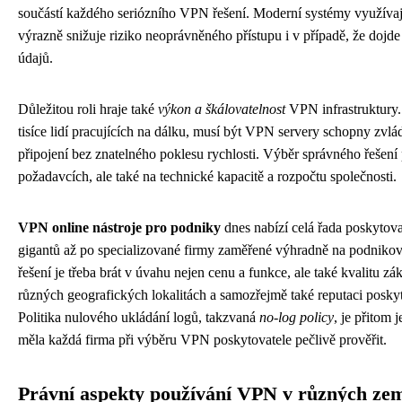
součástí každého seriózního VPN řešení. Moderní systémy využívají 
výrazně snižuje riziko neoprávněného přístupu i v případě, že dojd
údajů.
Důležitou roli hraje také
výkon a škálovatelnost
VPN infrastruktury.
tisíce lidí pracujících na dálku, musí být VPN servery schopny zv
připojení bez znatelného poklesu rychlosti. Výběr správného řešení
požadavcích, ale také na technické kapacitě a rozpočtu společnosti.
VPN online nástroje pro podniky
dnes nabízí celá řada poskytov
gigantů až po specializované firmy zaměřené výhradně na podniko
řešení je třeba brát v úvahu nejen cenu a funkce, ale také kvalitu z
různých geografických lokalitách a samozřejmě také reputaci posky
Politika nulového ukládání logů, takzvaná
no-log policy
, je přitom 
měla každá firma při výběru VPN poskytovatele pečlivě prověřit.
Právní aspekty používání VPN v různých ze