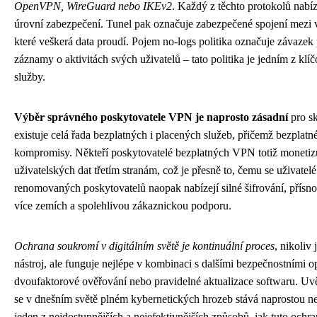
OpenVPN, WireGuard nebo IKEv2
. Každý z těchto protokolů nabíz
úrovní zabezpečení. Tunel pak označuje zabezpečené spojení mezi
které veškerá data proudí. Pojem no-logs politika označuje závaz
záznamy o aktivitách svých uživatelů – tato politika je jedním z klí
služby.
Výběr správného poskytovatele VPN je naprosto zásadní
pro s
existuje celá řada bezplatných i placených služeb, přičemž bezplatné
kompromisy. Někteří poskytovatelé bezplatných VPN totiž monetiz
uživatelských dat třetím stranám, což je přesně to, čemu se uživat
renomovaných poskytovatelů naopak nabízejí silné šifrování, přísnou
více zemích a spolehlivou zákaznickou podporu.
Ochrana soukromí v digitálním světě je kontinuální proces
, nikoliv
nástroj, ale funguje nejlépe v kombinaci s dalšími bezpečnostními op
dvoufaktorové ověřování nebo pravidelné aktualizace softwaru. Uv
se v dnešním světě plném kybernetických hrozeb stává naprostou ne
jeden z nejdostupnějších a nejefektivnějších způsobů, jak tuto ochran