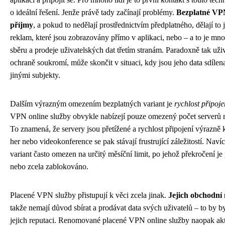
o ideální řešení. Jenže právě tady začínají problémy.
Bezplatné VPN
příjmy
, a pokud to nedělají prostřednictvím předplatného, dělají to 
reklam, které jsou zobrazovány přímo v aplikaci, nebo – a to je mn
sběru a prodeje uživatelských dat třetím stranám. Paradoxně tak uživ
ochraně soukromí, může skončit v situaci, kdy jsou jeho data sdíle
jinými subjekty.
Dalším výrazným omezením bezplatných variant je
rychlost připoje
VPN online služby obvykle nabízejí pouze omezený počet serverů 
To znamená, že servery jsou přetížené a rychlost připojení výrazně k
her nebo videokonference se pak stávají frustrující záležitostí. Nav
variant často omezen na určitý měsíční limit, po jehož překročení 
nebo zcela zablokováno.
Placené VPN služby přistupují k věci zcela jinak.
Jejich obchodní
takže nemají důvod sbírat a prodávat data svých uživatelů – to by b
jejich reputaci. Renomované placené VPN online služby naopak akt