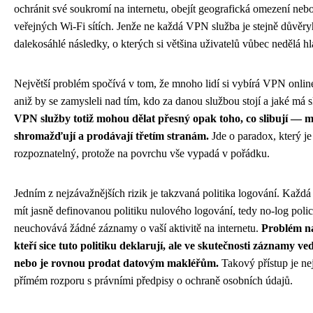
ochránit své soukromí na internetu, obejít geografická omezení neb
veřejných Wi-Fi sítích. Jenže ne každá VPN služba je stejně důvěr
dalekosáhlé následky, o kterých si většina uživatelů vůbec nedělá hl
Největší problém spočívá v tom, že mnoho lidí si vybírá VPN onli
aniž by se zamysleli nad tím, kdo za danou službou stojí a jaké má
VPN služby totiž mohou dělat přesný opak toho, co slibují — mí
shromažďují a prodávají třetím stranám.
Jde o paradox, který je
rozpoznatelný, protože na povrchu vše vypadá v pořádku.
Jedním z nejzávažnějších rizik je takzvaná politika logování. Každ
mít jasně definovanou politiku nulového logování, tedy no-log poli
neuchovává žádné záznamy o vaší aktivitě na internetu.
Problém n
kteří sice tuto politiku deklarují, ale ve skutečnosti záznamy 
nebo je rovnou prodat datovým makléřům.
Takový přístup je ne
přímém rozporu s právními předpisy o ochraně osobních údajů.