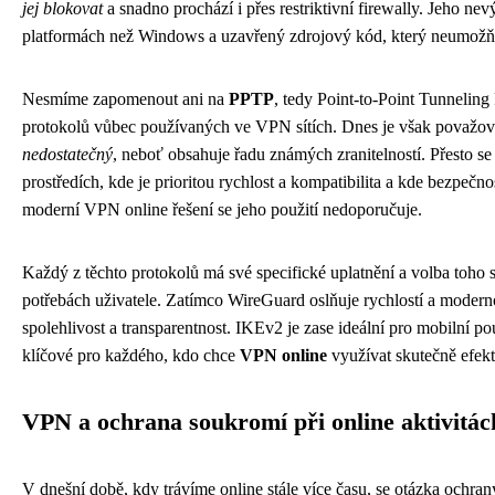
jej blokovat
a snadno prochází i přes restriktivní firewally. Jeho n
platformách než Windows a uzavřený zdrojový kód, který neumožňuj
Nesmíme zapomenout ani na
PPTP
, tedy Point-to-Point Tunneling
protokolů vůbec používaných ve VPN sítích. Dnes je však považo
nedostatečný
, neboť obsahuje řadu známých zranitelností. Přesto se 
prostředích, kde je prioritou rychlost a kompatibilita a kde bezpeč
moderní VPN online řešení se jeho použití nedoporučuje.
Každý z těchto protokolů má své specifické uplatnění a volba toho 
potřebách uživatele. Zatímco WireGuard oslňuje rychlostí a moder
spolehlivost a transparentnost. IKEv2 je zase ideální pro mobilní pou
klíčové pro každého, kdo chce
VPN online
využívat skutečně efekt
VPN a ochrana soukromí při online aktivitác
V dnešní době, kdy trávíme online stále více času, se otázka ochran