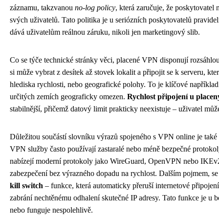
záznamu, takzvanou
no-log policy
, která zaručuje, že poskytovate
svých uživatelů. Tato politika je u seriózních poskytovatelů pravid
dává uživatelům reálnou záruku, nikoli jen marketingový slib.
Co se týče technické stránky věci, placené VPN disponují rozsáhlou 
si může vybrat z desítek až stovek lokalit a připojit se k serveru, k
hlediska rychlosti, nebo geografické polohy. To je klíčové například
určitých zemích geograficky omezen.
Rychlost připojení u placen
stabilnější, přičemž datový limit prakticky neexistuje – uživatel může
Důležitou součástí slovníku výrazů spojeného s VPN online je tak
VPN služby často používají zastaralé nebo méně bezpečné protokoly
nabízejí moderní protokoly jako WireGuard, OpenVPN nebo IKEv2,
zabezpečení bez výrazného dopadu na rychlost. Dalším pojmem, se k
kill switch
– funkce, která automaticky přeruší internetové připojen
zabrání nechtěnému odhalení skutečné IP adresy. Tato funkce je u 
nebo funguje nespolehlivě.