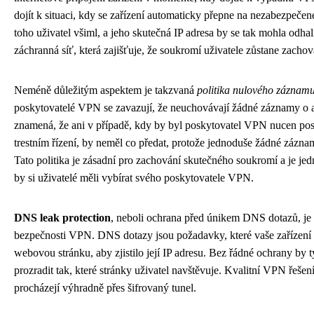
dojít k situaci, kdy se zařízení automaticky přepne na nezabezpečené
toho uživatel všiml, a jeho skutečná IP adresa by se tak mohla odhali
záchranná síť, která zajišťuje, že soukromí uživatele zůstane zacho
Neméně důležitým aspektem je takzvaná
politika nulového záznamu
poskytovatelé VPN se zavazují, že neuchovávají žádné záznamy o ak
znamená, že ani v případě, kdy by byl poskytovatel VPN nucen po
trestním řízení, by neměl co předat, protože jednoduše žádné záznamy
Tato politika je zásadní pro zachování skutečného soukromí a je jedn
by si uživatelé měli vybírat svého poskytovatele VPN.
DNS leak protection
, neboli ochrana před únikem DNS dotazů, je d
bezpečnosti VPN. DNS dotazy jsou požadavky, které vaše zařízení 
webovou stránku, aby zjistilo její IP adresu. Bez řádné ochrany by 
prozradit tak, které stránky uživatel navštěvuje. Kvalitní VPN řeše
procházejí výhradně přes šifrovaný tunel.