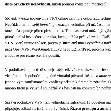
dnes prakticky nezbytností
, nikoli pouhou volitelnou možností.
Slovník výrazů spojených s VPN online zahrnuje celou řadu technic
Například termín
split tunneling
označuje techniku, při níž část in
tunel a část putuje přímo přes internet. Toto nastavení může být vý
přináší určitá bezpečnostní rizika, která je třeba pečlivě zvážit. D
VPN
, který určuje způsob, jakým je šifrovaný tunel vytvářen a udr
patří OpenVPN, WireGuard, IKEv2 nebo L2TP/IPsec, přičemž každý 
a hodí se pro různé scénáře použití.
V podnikovém prostředí se nejčastěji setkáváme s takzvanou
site-t
více firemních poboček do jedné virtuální privátní sítě, a s
remote a
jednotlivým zaměstnancům vzdálený přístup k firemním zdrojům. Ob
mnoho firem je využívá souběžně v závislosti na konkrétních potře
Správa podnikové VPN není jednoduchá záležitost. IT oddělení musí 
připojuje, odkud a s jakými oprávněními.
Řízení přístupu a autent