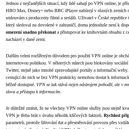
Jednou z nejčastějších situací, kdy lidé sahají po VPN online, je př
HBO Max, Disney+ nebo BBC iPlayer nabízejí v různých zemích rů
smlouvám s producenty filmů a seriálů. Uživatel v České republice ta
který sledoval na dovolené v zahraničí, doma jednoduše není k disp
omezení snadno překonat
a přistupovat ke knihovnám obsahu z cel
nacházel v dané zemi.
Dalším velmi rozšířeným důvodem pro použití VPN online je obcház
internetovou politikou. V některých státech jsou blokovány sociáln
Twitter, stejně jako mnohé zpravodajské portály a informační weby. 
cestující do nich se bez VPN prakticky nemohou dostat k informacím
běžně dostupné.
VPN se tak stává nejen nástrojem pohodlí, ale v 
slova a přístupu k informacím.
Je důležité zmínit, že ne všechny VPN online služby jsou stejně kval
VPN je třeba brát v úvahu několik klíčových faktorů.
Rychlost při
parametrů, protože šifrování dat a přesměrování provozu přes vzdá