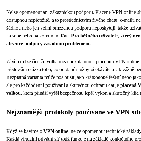
Nelze opomenout ani zákaznickou podporu. Placené VPN online sl
dostupnou nepřetržitě, a to prostřednictvím živého chatu, e-mailu ne
žádnou nebo jen velmi omezenou podporu neposkytují, takže uživat
na sebe nebo na komunitní fóra.
Pro běžného uživatele, který nen
absence podpory zásadním problémem.
Závěrem lze říci, že volba mezi bezplatnou a placenou VPN online n
především otázka toho, co od dané služby očekáváte a jak vážně ber
Bezplatná varianta může posloužit jako krátkodobé řešení nebo jako
ale pro každodenní používání a skutečnou ochranu dat je
placená V
volbou
, která přináší vyšší bezpečnost, lepší výkon a skutečný klid 
Nejznámější protokoly používané ve VPN sít
Když se bavíme o
VPN online
, nelze opomenout technické základy,
Každá virtuální privátní síť totiž funguje na základě konkrétního p