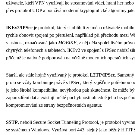
uživatele, kteří VPN využívají ke streamování videí, hraní her neb
přes protokol UDP a používá moderní kryptografické algoritmy j
IKEv2/IPSec
je protokol, který si oblíbili zejména uživatelé mobiln
rychle obnovit spojení po přerušení, například při přechodu mezi Wi-
vlastnost, označovaná jako
MOBIKE
, z něj dělá spolehlivého prů
chytrých telefonech a tabletech. IKEv2 ve spojení s IPSec nabízí siln
přičemž je nativně podporován na většině moderních operačních sy
Starší, ale stále hojně využívaný je protokol
L2TP/IPSec
. Samotný 
proto se vždy kombinuje právě s IPSec, který zajišťuje potřebnou 
je jeho široká kompatibilita, nevýhodou pak skutečnost, že může bý
zapouzdření dat a existují určité pochybnosti ohledně jeho bezpečn
kompromitování ze strany bezpečnostních agentur.
SSTP
, neboli Secure Socket Tunneling Protocol, je protokol vyvinut
se systémem Windows. Využívá port 443, stejný jako běžný HTTP