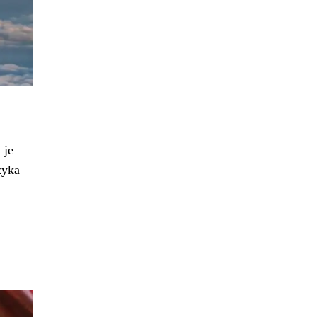
 je
zyka