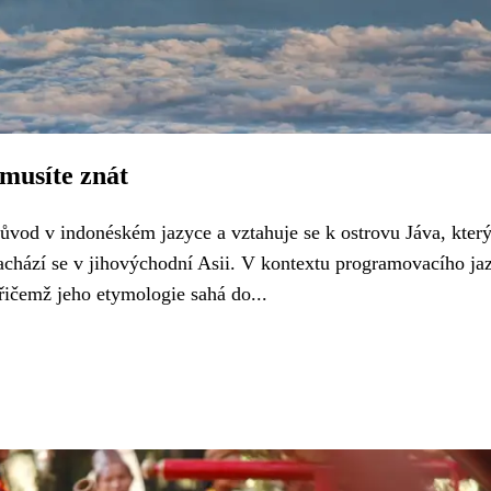
 musíte znát
ůvod v indonéském jazyce a vztahuje se k ostrovu Jáva, který
nachází se v jihovýchodní Asii. V kontextu programovacího ja
přičemž jeho etymologie sahá do...