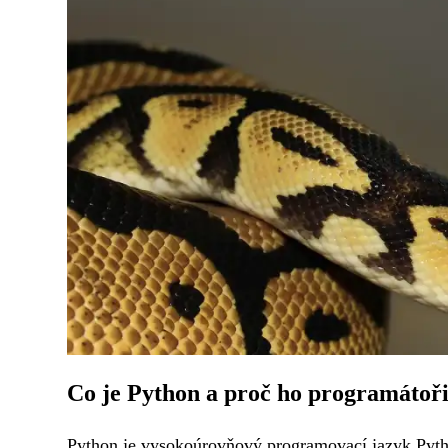
Co je Python a proč ho programátoři
Python je vysokoúrovňový programovací jazyk Pytho