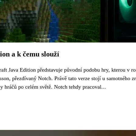
ion a k čemu slouží
ft Java Edition představuje původní podobu hry, kterou v ro
son, přezdívaný Notch. Právě tato verze stojí u samotného z
y hráčů po celém světě. Notch tehdy pracoval...