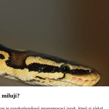
 milují?
n je vysokoúrovňový programovací jazyk, který si získal