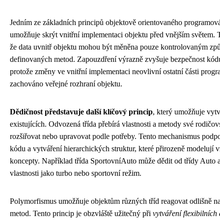
Jedním ze základních principů objektově orientovaného programov
umožňuje skrýt vnitřní implementaci objektu před vnějším světem. 
že data uvnitř objektu mohou být měněna pouze kontrolovaným zp
definovaných metod. Zapouzdření výrazně zvyšuje bezpečnost kódu
protože změny ve vnitřní implementaci neovlivní ostatní části prog
zachováno veřejné rozhraní objektu.
Dědičnost představuje další klíčový princip
, který umožňuje vytv
existujících. Odvozená třída přebírá vlastnosti a metody své rodičov
rozšiřovat nebo upravovat podle potřeby. Tento mechanismus podpo
kódu a vytváření hierarchických struktur, které přirozeně modelují
koncepty. Například třída SportovníAuto může dědit od třídy Auto a
vlastnosti jako turbo nebo sportovní režim.
Polymorfismus umožňuje objektům různých tříd reagovat odlišně na
metod. Tento princip je obzvláště užitečný při
vytváření flexibilních