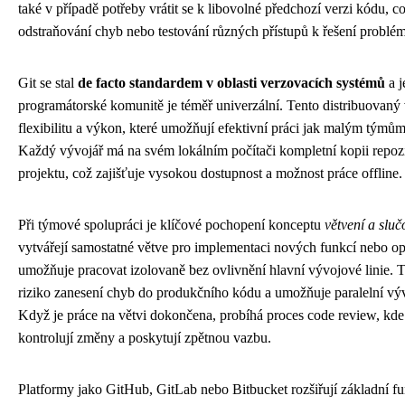
také v případě potřeby vrátit se k libovolné předchozí verzi kódu, co
odstraňování chyb nebo testování různých přístupů k řešení problé
Git se stal
de facto standardem v oblasti verzovacích systémů
a j
programátorské komunitě je téměř univerzální. Tento distribuovaný 
flexibilitu a výkon, které umožňují efektivní práci jak malým týmů
Každý vývojář má na svém lokálním počítači kompletní kopii repozit
projektu, což zajišťuje vysokou dostupnost a možnost práce offline.
Při týmové spolupráci je klíčové pochopení konceptu
větvení a slu
vytvářejí samostatné větve pro implementaci nových funkcí nebo op
umožňuje pracovat izolovaně bez ovlivnění hlavní vývojové linie. T
riziko zanesení chyb do produkčního kódu a umožňuje paralelní výv
Když je práce na větvi dokončena, probíhá proces code review, kde
kontrolují změny a poskytují zpětnou vazbu.
Platformy jako GitHub, GitLab nebo Bitbucket rozšiřují základní fu