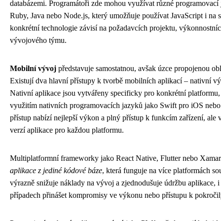
databázemi. Programátoři zde mohou využívat různé programovací 
Ruby, Java nebo Node.js, který umožňuje používat JavaScript i na s
konkrétní technologie závisí na požadavcích projektu, výkonnostníc
vývojového týmu.
Mobilní vývoj
představuje samostatnou, avšak úzce propojenou o
Existují dva hlavní přístupy k tvorbě mobilních aplikací – nativní vý
Nativní aplikace jsou vytvářeny specificky pro konkrétní platformu
využitím nativních programovacích jazyků jako Swift pro iOS nebo
přístup nabízí nejlepší výkon a plný přístup k funkcím zařízení, al
verzí aplikace pro každou platformu.
Multiplatformní frameworky jako React Native, Flutter nebo Xama
aplikace z jediné kódové báze
, která funguje na více platformách so
výrazně snižuje náklady na vývoj a zjednodušuje údržbu aplikace, 
případech přinášet kompromisy ve výkonu nebo přístupu k pokročil