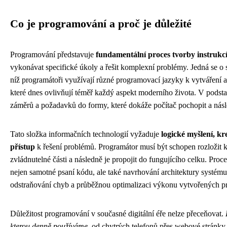
Co je programování a proč je důležité
Programování představuje
fundamentální proces tvorby instrukc
vykonávat specifické úkoly a řešit komplexní problémy. Jedná se o s
níž programátoři využívají různé programovací jazyky k vytváření ap
které dnes ovlivňují téměř každý aspekt moderního života. V podsta
záměrů a požadavků do formy, které dokáže počítač pochopit a nás
Tato složka informačních technologií vyžaduje
logické myšlení, kr
přístup
k řešení problémů. Programátor musí být schopen rozložit 
zvládnutelné části a následně je propojit do fungujícího celku. Pro
nejen samotné psaní kódu, ale také navrhování architektury systému,
odstraňování chyb a průběžnou optimalizaci výkonu vytvořených p
Důležitost programování v současné digitální éře nelze přeceňovat.
kterou denně používáme
, od chytrých telefonů přes webové stránky