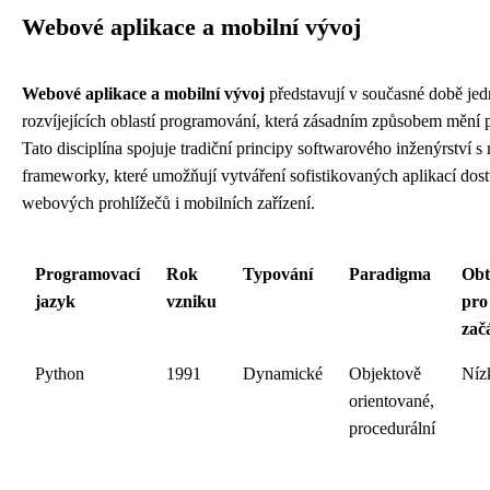
Webové aplikace a mobilní vývoj
Webové aplikace a mobilní vývoj
představují v současné době jed
rozvíjejících oblastí programování, která zásadním způsobem mění p
Tato disciplína spojuje tradiční principy softwarového inženýrství 
frameworky, které umožňují vytváření sofistikovaných aplikací dos
webových prohlížečů i mobilních zařízení.
Programovací
Rok
Typování
Paradigma
Obt
jazyk
vzniku
pro
zač
Python
1991
Dynamické
Objektově
Níz
orientované,
procedurální