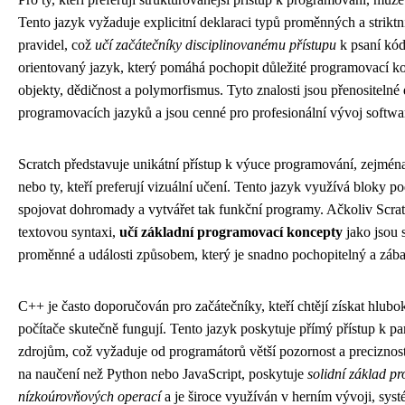
Tento jazyk vyžaduje explicitní deklaraci typů proměnných a strikt
pravidel, což
učí začátečníky disciplinovanému přístupu
k psaní kód
orientovaný jazyk, který pomáhá pochopit důležité programovací kon
objekty, dědičnost a polymorfismus. Tyto znalosti jsou přenositeln
programovacích jazyků a jsou cenné pro profesionální vývoj softwa
Scratch představuje unikátní přístup k výuce programování, zejmén
nebo ty, kteří preferují vizuální učení. Tento jazyk využívá bloky p
spojovat dohromady a vytvářet tak funkční programy. Ačkoliv Scrat
textovou syntaxi,
učí základní programovací koncepty
jako jsou
proměnné a události způsobem, který je snadno pochopitelný a záb
C++ je často doporučován pro začátečníky, kteří chtějí získat hlub
počítače skutečně fungují. Tento jazyk poskytuje přímý přístup k 
zdrojům, což vyžaduje od programátorů větší pozornost a preciznos
na naučení než Python nebo JavaScript, poskytuje
solidní základ p
nízkoúrovňových operací
a je široce využíván v herním vývoji, sy