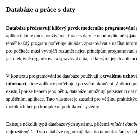
Databáze a práce s daty
Databáze představují klíčový prvek moderního programování
a
aplikací, které dnes používáme. Práce s daty je neodmylitelně spjat
téměř každý program potřebuje ukládat, zpracovávat a načítat infor
pro počítače musí vývojáři rozumět nejen principům programování 
jak efektivně organizovat a spravovat data, se kterými jejich aplikace
V kontextu programování se databáze používají k
trvalému uchov
informací
, které aplikace potřebuje i po svém ukončení. Zatímco
existují pouze během jeho běhu, databáze umožňují persistenci dat 
spuštěními aplikace. Tato vlastnost je zásadní pro většinu praktick
mobilních her po komplexní podnikové systémy.
Existuje několik typů databázových systémů, přičemž
relační datab
nejrozšířenější. Tyto databáze organizují data do tabulek s řádky a 