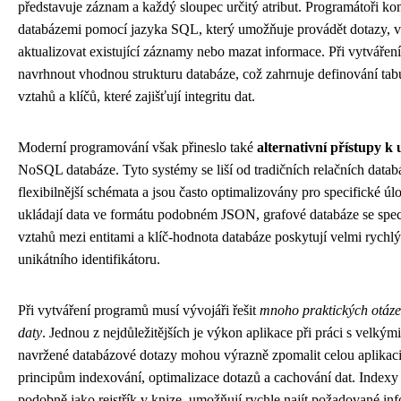
představuje záznam a každý sloupec určitý atribut. Programátoři ko
databázemi pomocí jazyka SQL, který umožňuje provádět dotazy, vk
aktualizovat existující záznamy nebo mazat informace. Při vytváře
navrhnout vhodnou strukturu databáze, což zahrnuje definování tab
vztahů a klíčů, které zajišťují integritu dat.
Moderní programování však přineslo také
alternativní přístupy k
NoSQL databáze. Tyto systémy se liší od tradičních relačních databá
flexibilnější schémata a jsou často optimalizovány pro specifické 
ukládají data ve formátu podobném JSON, grafové databáze se speci
vztahů mezi entitami a klíč-hodnota databáze poskytují velmi rychl
unikátního identifikátoru.
Při vytváření programů musí vývojáři řešit
mnoho praktických otázek
daty
. Jednou z nejdůležitějších je výkon aplikace při práci s velký
navržené databázové dotazy mohou výrazně zpomalit celou aplikaci
principům indexování, optimalizace dotazů a cachování dat. Indexy 
podobně jako rejstřík v knize, umožňují rychle najít požadované in