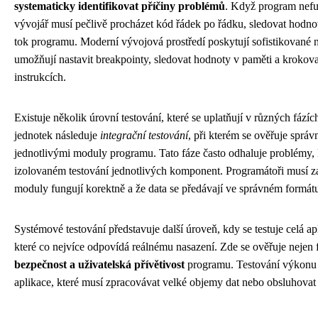
systematicky identifikovat příčiny problémů
. Když program nefu
vývojář musí pečlivě procházet kód řádek po řádku, sledovat hodn
tok programu. Moderní vývojová prostředí poskytují sofistikované ná
umožňují nastavit breakpointy, sledovat hodnoty v paměti a krokov
instrukcích.
Existuje několik úrovní testování, které se uplatňují v různých fázíc
jednotek následuje
integrační testování
, při kterém se ověřuje sprá
jednotlivými moduly programu. Tato fáze často odhaluje problémy, k
izolovaném testování jednotlivých komponent. Programátoři musí zaj
moduly fungují korektně a že data se předávají ve správném formát
Systémové testování představuje další úroveň, kdy se testuje celá apl
které co nejvíce odpovídá reálnému nasazení. Zde se ověřuje nejen 
bezpečnost a uživatelská přívětivost
programu. Testování výkonu j
aplikace, které musí zpracovávat velké objemy dat nebo obsluhovat