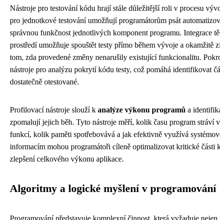
Nástroje pro testování kódu hrají stále důležitější roli v procesu v
pro jednotkové testování umožňují programátorům psát automatizovan
správnou funkčnost jednotlivých komponent programu. Integrace tě
prostředí umožňuje spouštět testy přímo během vývoje a okamžitě z
tom, zda provedené změny nenarušily existující funkcionalitu. Pokroč
nástroje pro analýzu pokrytí kódu testy, což pomáhá identifikovat č
dostatečně otestované.
Profilovací nástroje slouží k
analýze výkonu programů
a identifik
zpomalují jejich běh. Tyto nástroje měří, kolik času program stráv
funkcí, kolik paměti spotřebovává a jak efektivně využívá systémov
informacím mohou programátoři cíleně optimalizovat kritické části
zlepšení celkového výkonu aplikace.
Algoritmy a logické myšlení v programování
Programování představuje komplexní činnost, která vyžaduje nejen t