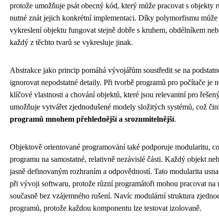
protože umožňuje psát obecný kód, který může pracovat s objekty r
nutné znát jejich konkrétní implementaci. Díky polymorfismu může
vykreslení objektu fungovat stejně dobře s kruhem, obdélníkem neb
každý z těchto tvarů se vykresluje jinak.
Abstrakce jako princip pomáhá vývojářům soustředit se na podstat
ignorovat nepodstatné detaily. Při tvorbě programů pro počítače je 
klíčové vlastnosti a chování objektů, které jsou relevantní pro řeše
umožňuje vytvářet zjednodušené modely složitých systémů, což čin
programů mnohem přehlednější a srozumitelnější
.
Objektově orientované programování také podporuje modularitu, c
programu na samostatné, relativně nezávislé části. Každý objekt neb
jasně definovaným rozhraním a odpovědností. Tato modularita usn
při vývoji softwaru, protože různí programátoři mohou pracovat na
současně bez vzájemného rušení. Navíc modulární struktura zjednod
programů, protože každou komponentu lze testovat izolovaně.