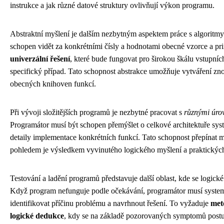
instrukce a jak různé datové struktury ovlivňují výkon programu.
Abstraktní myšlení je dalším nezbytným aspektem práce s algoritmy
schopen vidět za konkrétními čísly a hodnotami obecné vzorce a pri
univerzální řešení
, které bude fungovat pro širokou škálu vstupníc
specifický případ. Tato schopnost abstrakce umožňuje vytváření z
obecných knihoven funkcí.
Při vývoji složitějších programů je nezbytné pracovat s
různými úro
Programátor musí být schopen přemýšlet o celkové architektuře sys
detaily implementace konkrétních funkcí. Tato schopnost přepínat 
pohledem je výsledkem vyvinutého logického myšlení a praktických
Testování a ladění programů představuje další oblast, kde se logick
Když program nefunguje podle očekávání, programátor musí system
identifikovat příčinu problému a navrhnout řešení. To vyžaduje
met
logické dedukce
, kdy se na základě pozorovaných symptomů post