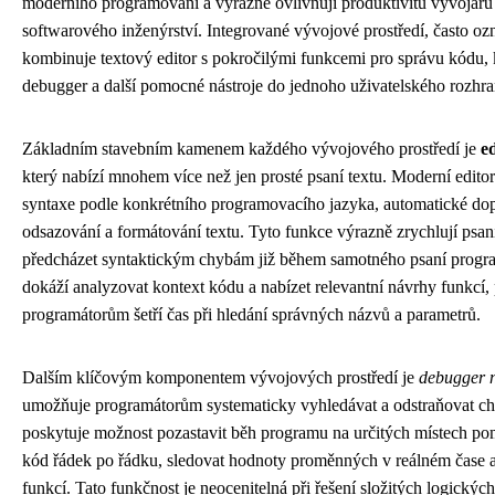
moderního programování a výrazně ovlivňují produktivitu vývojářů
softwarového inženýrství. Integrované vývojové prostředí, často o
kombinuje textový editor s pokročilými funkcemi pro správu kódu, k
debugger a další pomocné nástroje do jednoho uživatelského rozhra
Základním stavebním kamenem každého vývojového prostředí je
e
který nabízí mnohem více než jen prosté psaní textu. Moderní edito
syntaxe podle konkrétního programovacího jazyka, automatické dopl
odsazování a formátování textu. Tyto funkce výrazně zrychlují psa
předcházet syntaktickým chybám již během samotného psaní progra
dokáží analyzovat kontext kódu a nabízet relevantní návrhy funkcí,
programátorům šetří čas při hledání správných názvů a parametrů.
Dalším klíčovým komponentem vývojových prostředí je
debugger n
umožňuje programátorům systematicky vyhledávat a odstraňovat c
poskytuje možnost pozastavit běh programu na určitých místech po
kód řádek po řádku, sledovat hodnoty proměnných v reálném čase a
funkcí. Tato funkčnost je neocenitelná při řešení složitých logickýc