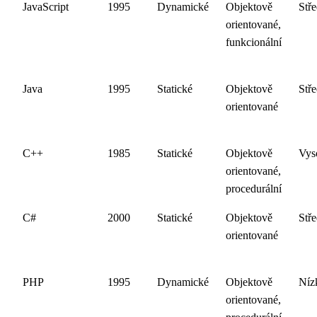
JavaScript
1995
Dynamické
Objektově
Stře
orientované,
funkcionální
Java
1995
Statické
Objektově
Stře
orientované
C++
1985
Statické
Objektově
Vys
orientované,
procedurální
C#
2000
Statické
Objektově
Stře
orientované
PHP
1995
Dynamické
Objektově
Níz
orientované,