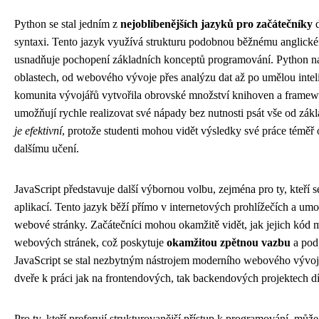
Python se stal jedním z
nejoblíbenějších jazyků pro začátečníky
d
syntaxi. Tento jazyk využívá strukturu podobnou běžnému anglick
usnadňuje pochopení základních konceptů programování. Python n
oblastech, od webového vývoje přes analýzu dat až po umělou inteli
komunita vývojářů vytvořila obrovské množství knihoven a framew
umožňují rychle realizovat své nápady bez nutnosti psát vše od zák
je efektivní
, protože studenti mohou vidět výsledky své práce téměř 
dalšímu učení.
JavaScript představuje další výbornou volbu, zejména pro ty, kteří
aplikací. Tento jazyk běží přímo v internetových prohlížečích a umo
webové stránky. Začátečníci mohou okamžitě vidět, jak jejich kód 
webových stránek, což poskytuje
okamžitou zpětnou vazbu
a pod
JavaScript se stal nezbytným nástrojem moderního webového vývoje 
dveře k práci jak na frontendových, tak backendových projektech d
Pro ty, kteří preferují strukturovanější přístup k programování, může