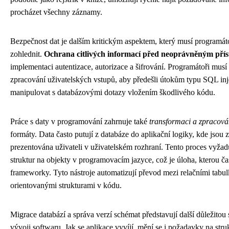
procházet všechny záznamy.
Bezpečnost dat je dalším kritickým aspektem, který musí programáto
zohlednit.
Ochrana citlivých informací před neoprávněným pří
implementaci autentizace, autorizace a šifrování. Programátoři musí 
zpracování uživatelských vstupů, aby předešli útokům typu SQL inj
manipulovat s databázovými dotazy vložením škodlivého kódu.
Práce s daty v programování zahrnuje také
transformaci a zpracová
formáty. Data často putují z databáze do aplikační logiky, kde jsou 
prezentována uživateli v uživatelském rozhraní. Tento proces vyž
struktur na objekty v programovacím jazyce, což je úloha, kterou 
frameworky. Tyto nástroje automatizují převod mezi relačními tabu
orientovanými strukturami v kódu.
Migrace databází a správa verzí schémat představují další důležitou 
vývoji softwaru. Jak se aplikace vyvíjí, mění se i požadavky na stru