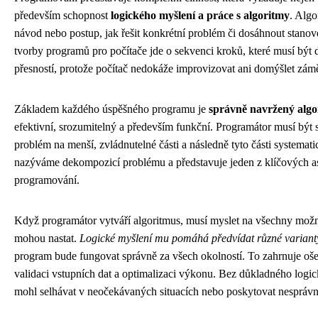
především schopnost
logického myšlení a práce s algoritmy
. Algo
návod nebo postup, jak řešit konkrétní problém či dosáhnout stanov
tvorby programů pro počítače jde o sekvenci kroků, které musí být 
přesností, protože počítač nedokáže improvizovat ani domýšlet zám
Základem každého úspěšného programu je
správně navržený algo
efektivní, srozumitelný a především funkční. Programátor musí být s
problém na menší, zvládnutelné části a následně tyto části systemati
nazýváme dekompozicí problému a představuje jeden z klíčových a
programování.
Když programátor vytváří algoritmus, musí myslet na všechny možné
mohou nastat.
Logické myšlení mu pomáhá předvídat různé variant
program bude fungovat správně za všech okolností. To zahrnuje oše
validaci vstupních dat a optimalizaci výkonu. Bez důkladného log
mohl selhávat v neočekávaných situacích nebo poskytovat nesprávn