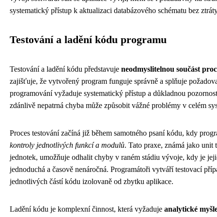
systematický přístup k aktualizaci databázového schématu bez ztráty 
Testování a ladění kódu programu
Testování a ladění kódu představuje
neodmyslitelnou součást proc
zajišťuje, že vytvořený program funguje správně a splňuje požadova
programování vyžaduje systematický přístup a důkladnou pozornost 
zdánlivě nepatrná chyba může způsobit vážné problémy v celém sy
Proces testování začíná již během samotného psaní kódu, kdy prog
kontroly jednotlivých funkcí a modulů
. Tato praxe, známá jako unit t
jednotek, umožňuje odhalit chyby v raném stádiu vývoje, kdy je jeji
jednoduchá a časově nenáročná. Programátoři vytváří testovací přípa
jednotlivých částí kódu izolovaně od zbytku aplikace.
Ladění kódu je komplexní činnost, která vyžaduje
analytické myšl