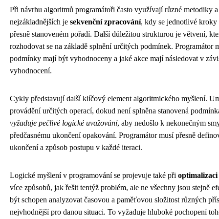
Při návrhu algoritmů programátoři často využívají různé metodiky a
nejzákladnějších je
sekvenční zpracování
, kdy se jednotlivé krok
přesně stanoveném pořadí. Další důležitou strukturou je větvení, k
rozhodovat se na základě splnění určitých podmínek. Programátor m
podmínky mají být vyhodnoceny a jaké akce mají následovat v závis
vyhodnocení.
Cykly představují další klíčový element algoritmického myšlení. 
provádění určitých operací, dokud není splněna stanovená podmínk
vyžaduje pečlivé logické uvažování
, aby nedošlo k nekonečným sm
předčasnému ukončení opakování. Programátor musí přesně definova
ukončení a způsob postupu v každé iteraci.
Logické myšlení v programování se projevuje také při
optimalizaci
více způsobů, jak řešit tentýž problém, ale ne všechny jsou stejně e
být schopen analyzovat časovou a paměťovou složitost různých přís
nejvhodnější pro danou situaci. To vyžaduje hluboké pochopení toh