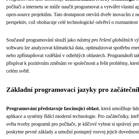
počítači a internetu se může naučit programovat a vytvářet vlastní a
open-source projektům. Tato dostupnost otevírá dveře inovacím z ne
perspektiv, což obohacuje celé technologické odvětví o rozmanitost
Současně programování slouží jako
nástroj pro řešení globálních v
softwaru lze analyzovat klimatická data, optimalizovat spotřebu ener
nebo zpřístupňovat vzdělání v odlehlých oblastech. Programátoři t
přispívat k pozitivním změnám ve společnosti a řešit problémy, které
celém světě.
Základní programovací jazyky pro začáteční
Programování představuje fascinující oblast
, která umožňuje lid
aplikace a systémy řídící moderní technologie. Pro začátečníky, kte
světa tvorby programů pro počítače, je klíčové vybrat si správný pr
poskytne pevné základy a umožní postupný rozvoj jejich dovednost