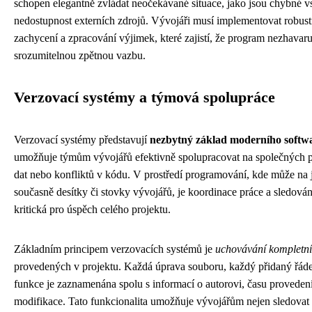
schopen elegantně zvládat neočekávané situace, jako jsou chybné v
nedostupnost externích zdrojů. Vývojáři musí implementovat robus
zachycení a zpracování výjimek, které zajistí, že program nezhavaru
srozumitelnou zpětnou vazbu.
Verzovací systémy a týmová spolupráce
Verzovací systémy představují
nezbytný základ moderního softw
umožňuje týmům vývojářů efektivně spolupracovat na společných pro
dat nebo konfliktů v kódu. V prostředí programování, kde může na
současně desítky či stovky vývojářů, je koordinace práce a sledová
kritická pro úspěch celého projektu.
Základním principem verzovacích systémů je
uchovávání kompletní
provedených v projektu. Každá úprava souboru, každý přidaný řá
funkce je zaznamenána spolu s informací o autorovi, času provede
modifikace. Tato funkcionalita umožňuje vývojářům nejen sledovat v