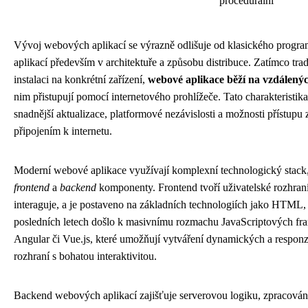
procedurální
Vývoj webových aplikací se výrazně odlišuje od klasického progr
aplikací především v architektuře a způsobu distribuce. Zatímco tr
instalaci na konkrétní zařízení,
webové aplikace běží na vzdálený
nim přistupují pomocí internetového prohlížeče. Tato charakteristik
snadnější aktualizace, platformové nezávislosti a možnosti přístupu 
připojením k internetu.
Moderní webové aplikace využívají komplexní technologický stack,
frontend
a
backend
komponenty. Frontend tvoří uživatelské rozhraní
interaguje, a je postaveno na základních technologiích jako HTML,
posledních letech došlo k masivnímu rozmachu JavaScriptových fr
Angular či Vue.js, které umožňují vytváření dynamických a responz
rozhraní s bohatou interaktivitou.
Backend webových aplikací zajišťuje serverovou logiku, zpracován