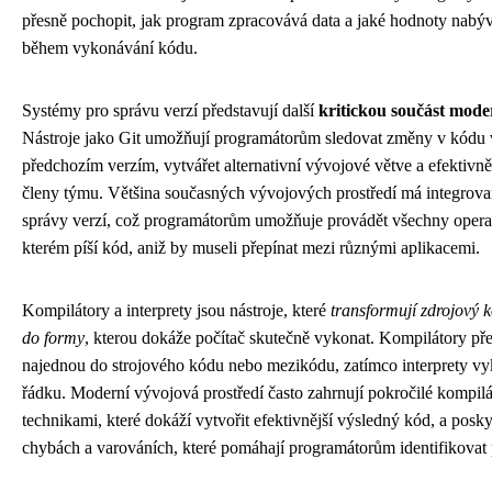
přesně pochopit, jak program zpracovává data a jaké hodnoty nabýv
během vykonávání kódu.
Systémy pro správu verzí představují další
kritickou součást mod
Nástroje jako Git umožňují programátorům sledovat změny v kódu v
předchozím verzím, vytvářet alternativní vývojové větve a efektivně
členy týmu. Většina současných vývojových prostředí má integrov
správy verzí, což programátorům umožňuje provádět všechny operac
kterém píší kód, aniž by museli přepínat mezi různými aplikacemi.
Kompilátory a interprety jsou nástroje, které
transformují zdrojový
do formy
, kterou dokáže počítač skutečně vykonat. Kompilátory pře
najednou do strojového kódu nebo mezikódu, zatímco interprety v
řádku. Moderní vývojová prostředí často zahrnují pokročilé kompilá
technikami, které dokáží vytvořit efektivnější výsledný kód, a poskyt
chybách a varováních, které pomáhají programátorům identifikovat 