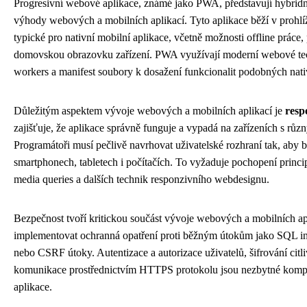
Progresivní webové aplikace, známé jako PWA, představují hybridn
výhody webových a mobilních aplikací. Tyto aplikace běží v prohlíž
typické pro nativní mobilní aplikace, včetně možnosti offline práce, 
domovskou obrazovku zařízení. PWA využívají moderní webové tec
workers a manifest soubory k dosažení funkcionalit podobných nat
Důležitým aspektem vývoje webových a mobilních aplikací je
resp
zajišťuje, že aplikace správně funguje a vypadá na zařízeních s růz
Programátoři musí pečlivě navrhovat uživatelské rozhraní tak, aby b
smartphonech, tabletech i počítačích. To vyžaduje pochopení princip
media queries a dalších technik responzivního webdesignu.
Bezpečnost tvoří kritickou součást vývoje webových a mobilních ap
implementovat ochranná opatření proti běžným útokům jako SQL injec
nebo CSRF útoky. Autentizace a autorizace uživatelů, šifrování citl
komunikace prostřednictvím HTTPS protokolu jsou nezbytné kompo
aplikace.