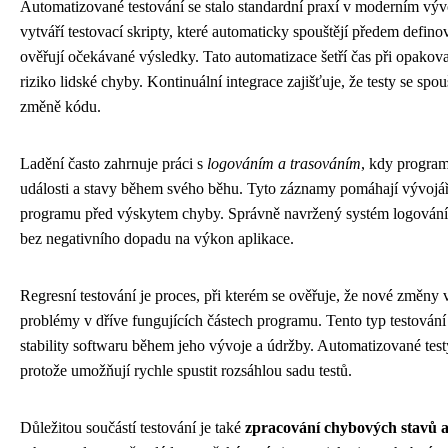
Automatizované testování se stalo standardní praxí v moderním výv
vytváří testovací skripty, které automaticky spouštějí předem defino
ověřují očekávané výsledky. Tato automatizace šetří čas při opakov
riziko lidské chyby. Kontinuální integrace zajišťuje, že testy se spo
změně kódu.
Ladění často zahrnuje práci s
logováním a trasováním
, kdy progra
události a stavy během svého běhu. Tyto záznamy pomáhají vývojář
programu před výskytem chyby. Správně navržený systém logování
bez negativního dopadu na výkon aplikace.
Regresní testování je proces, při kterém se ověřuje, že nové změny
problémy v dříve fungujících částech programu. Tento typ testování 
stability softwaru během jeho vývoje a údržby. Automatizované testy
protože umožňují rychle spustit rozsáhlou sadu testů.
Důležitou součástí testování je také
zpracování chybových stavů 