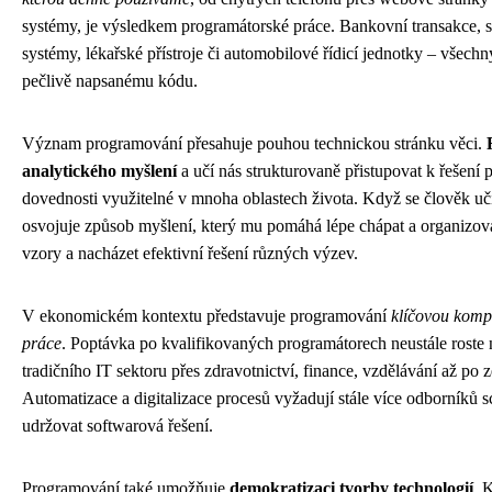
systémy, je výsledkem programátorské práce. Bankovní transakce, so
systémy, lékařské přístroje či automobilové řídicí jednotky – všechn
pečlivě napsanému kódu.
Význam programování přesahuje pouhou technickou stránku věci.
analytického myšlení
a učí nás strukturovaně přistupovat k řešení 
dovednosti využitelné v mnoha oblastech života. Když se člověk uč
osvojuje způsob myšlení, který mu pomáhá lépe chápat a organizov
vzory a nacházet efektivní řešení různých výzev.
V ekonomickém kontextu představuje programování
klíčovou komp
práce
. Poptávka po kvalifikovaných programátorech neustále roste 
tradičního IT sektoru přes zdravotnictví, finance, vzdělávání až po 
Automatizace a digitalizace procesů vyžadují stále více odborníků 
udržovat softwarová řešení.
Programování také umožňuje
demokratizaci tvorby technologií
. 