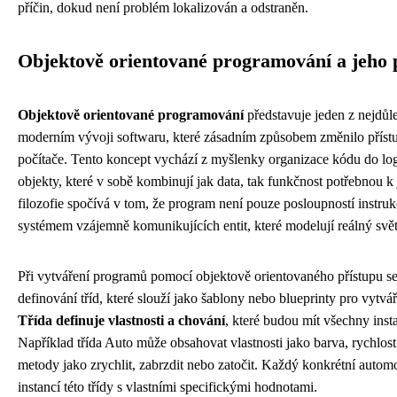
příčin, dokud není problém lokalizován a odstraněn.
Objektově orientované programování a jeho 
Objektově orientované programování
představuje jeden z nejdůle
moderním vývoji softwaru, které zásadním způsobem změnilo příst
počítače. Tento koncept vychází z myšlenky organizace kódu do l
objekty, které v sobě kombinují jak data, tak funkčnost potřebnou k
filozofie spočívá v tom, že program není pouze posloupností instruk
systémem vzájemně komunikujících entit, které modelují reálný svět
Při vytváření programů pomocí objektově orientovaného přístupu se 
definování tříd, které slouží jako šablony nebo blueprinty pro vytvá
Třída definuje vlastnosti a chování
, které budou mít všechny insta
Například třída Auto může obsahovat vlastnosti jako barva, rychlos
metody jako zrychlit, zabrzdit nebo zatočit. Každý konkrétní autom
instancí této třídy s vlastními specifickými hodnotami.