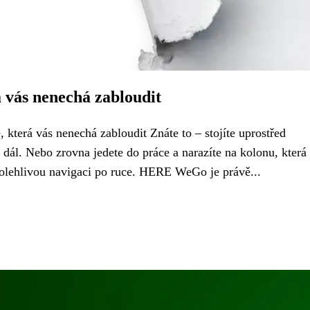
vás nenechá zabloudit
terá vás nenechá zablou­dit Znáte to – stojíte uprostřed
ál. Nebo zrovna jedete do práce a narazíte na kolonu, která
polehlivou navigaci po ruce. HERE WeGo je právě...