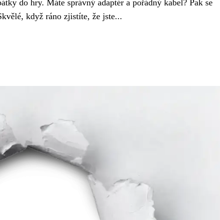
zpátky do hry. Máte správný adaptér a pořádný kabel? Pak se
vělé, když ráno zjistíte, že jste...