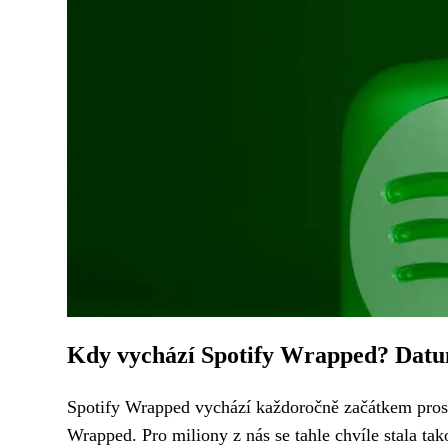
Kdy vychází Spotify Wrapped? Datum
Spotify Wrapped vychází každoročně začátkem prosin
Wrapped. Pro miliony z nás se tahle chvíle stala tak