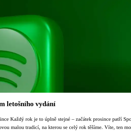
 letošního vydání
ce Každý rok je to úplně stejné – začátek prosince patří Spo
ovou malou tradicí, na kterou se celý rok těšíme. Víte, ten m