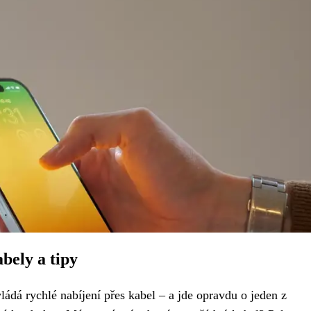
abely a tipy
ládá rychlé nabíjení přes kabel – a jde opravdu o jeden z