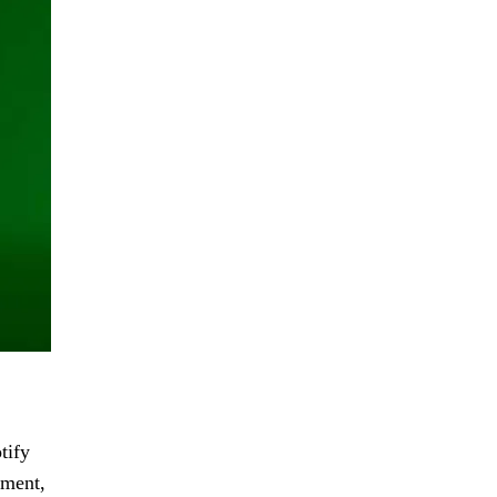
tify
oment,