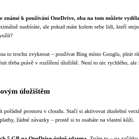
e známé k používání OneDrive, oba na tom můžete vyděla
aximálně nasbíráte, ale pokud máte kolem sebe lidi, kteří stejn
yužít?
 na to trochu zvyknout – používat Bing místo Googlu, plnit r
it třeba právě v rozšíření úložiště. Není to nic rychlého, ale
sovým úložištěm
t pořádně prostoru v cloudu. Stačí si aktivovat zkušební verz
latby, žádné závazky – prostě si to osaháte na vlastní kůži.
ích 5 GB na OneDrive úplně zdarma
. Znáte to – na začátku