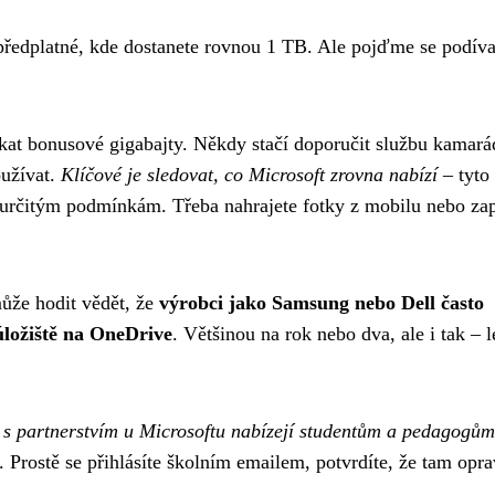
 předplatné, kde dostanete rovnou 1 TB. Ale pojďme se podíva
skat bonusové gigabajty. Někdy stačí doporučit službu kamará
oužívat.
Klíčové je sledovat, co Microsoft zrovna nabízí
– tyto
určitým podmínkám. Třeba nahrajete fotky z mobilu nebo za
ůže hodit vědět, že
výrobci jako Samsung nebo Dell často
úložiště na OneDrive
. Většinou na rok nebo dva, ale i tak – l
y s partnerstvím u Microsoftu nabízejí studentům a pedagogům
Prostě se přihlásíte školním emailem, potvrdíte, že tam opr