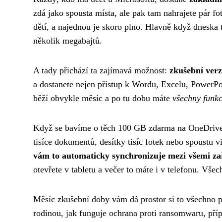
zdá jako spousta místa, ale pak tam nahrajete pár 
dětí, a najednou je skoro plno. Hlavně když dneska 
několik megabajtů.
A tady přichází ta zajímavá možnost:
zkušební verz
a dostanete nejen přístup k Wordu, Excelu, PowerPo
běží obvykle měsíc a po tu dobu máte
všechny funkc
Když se bavíme o těch 100 GB zdarma na OneDrive, 
tisíce dokumentů, desítky tisíc fotek nebo spoustu v
vám to automaticky synchronizuje mezi všemi za
otevřete v tabletu a večer to máte i v telefonu. Vš
Měsíc zkušební doby vám dá prostor si to všechno pr
rodinou, jak funguje ochrana proti ransomwaru, příp