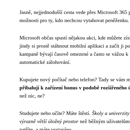
Jasně, nejjednodušší cesta vede přes Microsoft 365
možnosti pro ty, kdo nechcou vytahovat peněženku.
Microsoft občas spustí nějakou akci, kde můžete zí
jindy si prostě stáhnout mobilní aplikaci a začít ji p
kampaně bývají časově omezené a často se vážou k 
automatické zálohování.
Kupujete nový počítač nebo telefon? Tady se vám m
přibalují k zařízení bonus v podobě rozšířeného 
než nic, ne?
Studujete nebo učíte? Máte štěstí.
Školy a univerzit
výrazně větší úložný prostor
než běžným uživatelům. 
patříte, a máte vystaráno.