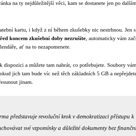
ánka na ty nejdůležitější věci, kam se dostanete jen po další
latební kartu, i když z ní během zkušebky nic nestrhnou. Jen s
řed koncem zkušební doby nezrušíte
, automaticky vám zač
alendáře, ať na to nezapomenete.
k dispozici a můžete tam nahrát, co potřebujete. Soubory vá
pokud jich tam bude víc než těch základních 5 GB a nepřejdet
řesunout jinam.
ma představuje revoluční krok v demokratizaci přístupu k
chovávat své vzpomínky a důležité dokumenty bez finančn