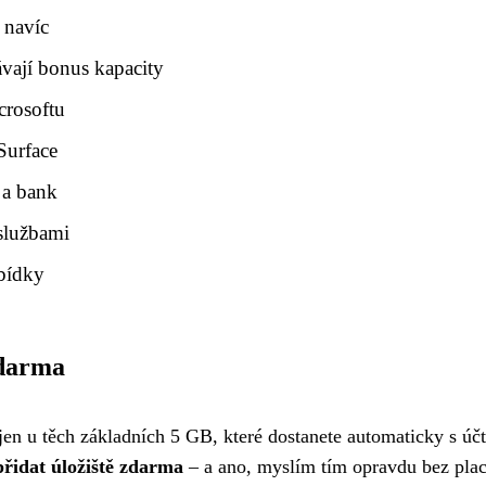
 navíc
ávají bonus kapacity
crosoftu
Surface
 a bank
službami
abídky
zdarma
jen u těch základních 5 GB, které dostanete automaticky s úč
přidat úložiště zdarma
– a ano, myslím tím opravdu bez plac