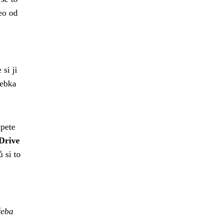
eo od
 si ji
šebka
cpete
Drive
 si to
řeba