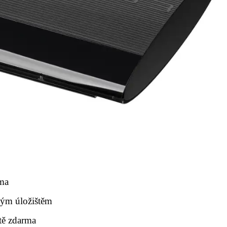
rma
vým úložištěm
ště zdarma