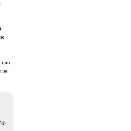
m
i
ne
m tam
e na
ích