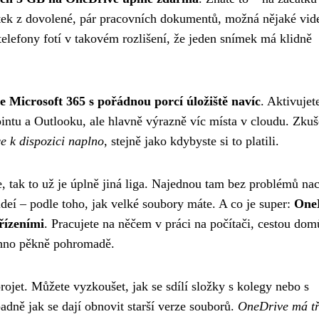
fotek z dovolené, pár pracovních dokumentů, možná nějaké vid
telefony fotí v takovém rozlišení, že jeden snímek má klidně
e Microsoft 365 s pořádnou porcí úložiště navíc
. Aktivujete
intu a Outlooku, ale hlavně výrazně víc místa v cloudu. Zku
e k dispozici naplno
, stejně jako kdybyste si to platili.
tak to už je úplně jiná liga. Najednou tam bez problémů na
ideí – podle toho, jak velké soubory máte. A co je super:
One
řízeními
. Pracujete na něčem v práci na počítači, cestou domů
echno pěkně pohromadě.
ojet. Můžete vyzkoušet, jak se sdílí složky s kolegy nebo s
adně jak se dají obnovit starší verze souborů.
OneDrive má t