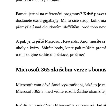
Pamatujete si na referenční programy?
Když pozvet
dostanete extra gigabajty. Má to sice strop, kolik m
přemýšlejí nad cloudovým úložištěm, proč toho nev
A pak je tu ještě Microsoft Rewards. Ano, musíte si
úkoly a kvízy. Sbíráte body, které pak můžete proměn
u toho stejně sedíte u počítače, proč ne?
Microsoft 365 zkušební verze s bonu
Microsoft vám dává šanci vyzkoušet si, jaké to je mí
Microsoft 365 a hned vidíte rozdíl. Žádné okamžité p
Každý, kdo má účet u Microsoftu, dostane
základn