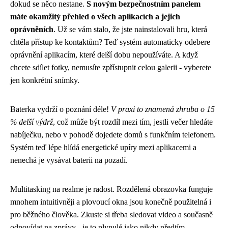
dokud se něco nestane.
S novým bezpečnostním panelem
máte okamžitý přehled o všech aplikacích a jejich
oprávněních
. Už se vám stalo, že jste nainstalovali hru, která
chtěla přístup ke kontaktům? Teď systém automaticky odebere
oprávnění aplikacím, které delší dobu nepoužíváte. A když
chcete sdílet fotky, nemusíte zpřístupnit celou galerii - vyberete
jen konkrétní snímky.
Baterka vydrží o poznání déle!
V praxi to znamená zhruba o 15
% delší výdrž
, což může být rozdíl mezi tím, jestli večer hledáte
nabíječku, nebo v pohodě dojedete domů s funkčním telefonem.
Systém teď lépe hlídá energetické upíry mezi aplikacemi a
nenechá je vysávat baterii na pozadí.
Multitasking na realme je radost. Rozdělená obrazovka funguje
mnohem intuitivněji a plovoucí okna jsou konečně použitelná i
pro běžného člověka. Zkuste si třeba sledovat video a současně
odpovídat na zprávy - je to plynulé jako nikdy předtím.