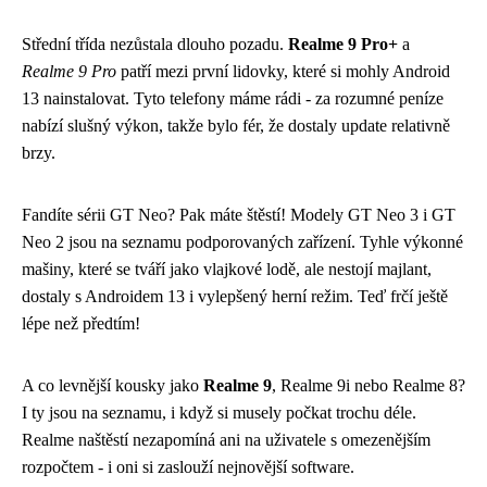
Střední třída nezůstala dlouho pozadu.
Realme 9 Pro+
a
Realme 9 Pro
patří mezi první lidovky, které si mohly Android
13 nainstalovat. Tyto telefony máme rádi - za rozumné peníze
nabízí slušný výkon, takže bylo fér, že dostaly update relativně
brzy.
Fandíte sérii GT Neo? Pak máte štěstí! Modely GT Neo 3 i GT
Neo 2 jsou na seznamu podporovaných zařízení. Tyhle výkonné
mašiny, které se tváří jako vlajkové lodě, ale nestojí majlant,
dostaly s Androidem 13 i vylepšený herní režim. Teď frčí ještě
lépe než předtím!
A co levnější kousky jako
Realme 9
, Realme 9i nebo Realme 8?
I ty jsou na seznamu, i když si musely počkat trochu déle.
Realme naštěstí nezapomíná ani na uživatele s omezenějším
rozpočtem - i oni si zaslouží nejnovější software.