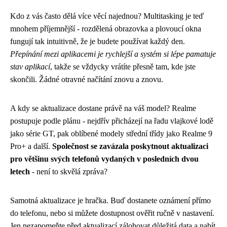
Kdo z vás často dělá více věcí najednou? Multitasking je teď
mnohem příjemnější - rozdělená obrazovka a plovoucí okna
fungují tak intuitivně, že je budete používat každý den.
Přepínání mezi aplikacemi je rychlejší a systém si lépe pamatuje
stav aplikací
, takže se vždycky vrátíte přesně tam, kde jste
skončili. Žádné otravné načítání znovu a znovu.
A kdy se aktualizace dostane právě na váš model? Realme
postupuje podle plánu - nejdřív přicházejí na řadu vlajkové lodě
jako série GT, pak oblíbené modely střední třídy jako Realme 9
Pro+ a další.
Společnost se zavázala poskytnout aktualizaci
pro většinu svých telefonů vydaných v posledních dvou
letech
- není to skvělá zpráva?
Samotná aktualizace je hračka. Buď dostanete oznámení přímo
do telefonu, nebo si můžete dostupnost ověřit ručně v nastavení.
Jen nezapomeňte před aktualizací zálohovat důležitá data a nabít