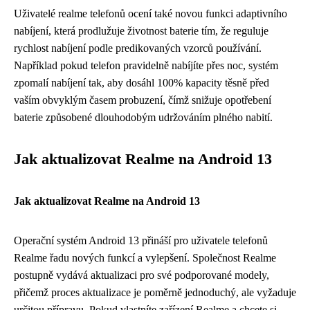
Uživatelé realme telefonů ocení také novou funkci adaptivního
nabíjení, která prodlužuje životnost baterie tím, že reguluje
rychlost nabíjení podle predikovaných vzorců používání.
Například pokud telefon pravidelně nabíjíte přes noc, systém
zpomalí nabíjení tak, aby dosáhl 100% kapacity těsně před
vaším obvyklým časem probuzení, čímž snižuje opotřebení
baterie způsobené dlouhodobým udržováním plného nabití.
Jak aktualizovat Realme na Android 13
Jak aktualizovat Realme na Android 13
Operační systém Android 13 přináší pro uživatele telefonů
Realme řadu nových funkcí a vylepšení. Společnost Realme
postupně vydává aktualizaci pro své podporované modely,
přičemž proces aktualizace je poměrně jednoduchý, ale vyžaduje
určitou přípravu. Pokud vlastníte zařízení Realme a chcete si