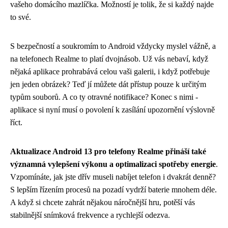
vašeho domácího mazlíčka. Možností je tolik, že si každý najde
to své.
S bezpečností a soukromím to Android vždycky myslel vážně, a
na telefonech Realme to platí dvojnásob. Už vás nebaví, když
nějaká aplikace prohrabává celou vaši galerii, i když potřebuje
jen jeden obrázek? Teď jí můžete dát přístup pouze k určitým
typům souborů. A co ty otravné notifikace? Konec s nimi -
aplikace si nyní musí o povolení k zasílání upozornění výslovně
říct.
Aktualizace Android 13 pro telefony Realme přináší také
významná vylepšení výkonu a optimalizaci spotřeby energie
.
Vzpomínáte, jak jste dřív museli nabíjet telefon i dvakrát denně?
S lepším řízením procesů na pozadí vydrží baterie mnohem déle.
A když si chcete zahrát nějakou náročnější hru, potěší vás
stabilnější snímková frekvence a rychlejší odezva.