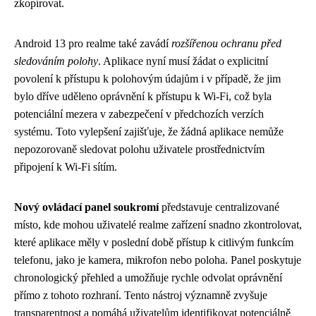
zkopírovat.
Android 13 pro realme také zavádí
rozšířenou ochranu před
sledováním polohy
. Aplikace nyní musí žádat o explicitní
povolení k přístupu k polohovým údajům i v případě, že jim
bylo dříve uděleno oprávnění k přístupu k Wi-Fi, což byla
potenciální mezera v zabezpečení v předchozích verzích
systému. Toto vylepšení zajišťuje, že žádná aplikace nemůže
nepozorovaně sledovat polohu uživatele prostřednictvím
připojení k Wi-Fi sítím.
Nový ovládací panel soukromí
představuje centralizované
místo, kde mohou uživatelé realme zařízení snadno zkontrolovat,
které aplikace měly v poslední době přístup k citlivým funkcím
telefonu, jako je kamera, mikrofon nebo poloha. Panel poskytuje
chronologický přehled a umožňuje rychle odvolat oprávnění
přímo z tohoto rozhraní. Tento nástroj významně zvyšuje
transparentnost a pomáhá uživatelům identifikovat potenciálně