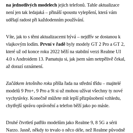
na jednotlivých modelech
jejich telefonů. Tahle aktualizace
není jen tak ledajaká – přináší spoustu vylepšení, která vám
udělají radost při každodenním používání.
Víte, jak to s těmi aktualizacemi bývá – nejdřív se dostanou k
vlajkovým lodím.
První v řadě
byly modely GT 2 Pro a GT 2,
které už od konce roku 2022 běží na stabilní verzi Realme UI
4.0 s Androidem 13. Pamatuju si, jak jsem sám netrpělivě čekal,
až dorazí oznámení.
Začátkem letošního roku
přišla řada na střední třídu – majitelé
modelů 9 Pro+, 9 Pro a 9i si už mohou užívat všechny ty nové
vychytávky. Konečně můžete mít lepší přizpůsobení vzhledu,
chytřejší správu oprávnění a telefon běží jako po másle.
Druhé čtvrtletí patřilo modelům jako Realme 9, 8 5G a sérii
Narzo. Jasně, někdy to trvalo o něco déle, než Realme původně