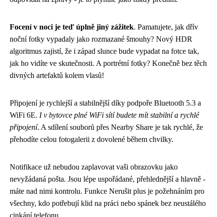
Focení v noci je teď úplně jiný zážitek
. Pamatujete, jak dřív
noční fotky vypadaly jako rozmazané šmouhy? Nový HDR
algoritmus zajistí, že i západ slunce bude vypadat na fotce tak,
jak ho vidíte ve skutečnosti. A portrétní fotky? Konečně bez těch
divných artefaktů kolem vlasů!
Připojení je rychlejší a stabilnější díky podpoře Bluetooth 5.3 a
WiFi 6E.
I v bytovce plné WiFi sítí budete mít stabilní a rychlé
připojení
. A sdílení souborů přes Nearby Share je tak rychlé, že
přehodíte celou fotogalerii z dovolené během chvilky.
Notifikace už nebudou zaplavovat vaši obrazovku jako
nevyžádaná pošta. Jsou lépe uspořádané, přehlednější a hlavně -
máte nad nimi kontrolu. Funkce Nerušit plus je požehnáním pro
všechny, kdo potřebují klid na práci nebo spánek bez neustálého
cinkání telefonu.