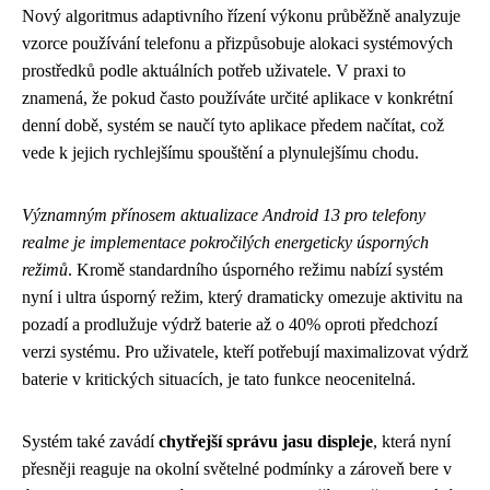
Nový algoritmus adaptivního řízení výkonu průběžně analyzuje
vzorce používání telefonu a přizpůsobuje alokaci systémových
prostředků podle aktuálních potřeb uživatele. V praxi to
znamená, že pokud často používáte určité aplikace v konkrétní
denní době, systém se naučí tyto aplikace předem načítat, což
vede k jejich rychlejšímu spouštění a plynulejšímu chodu.
Významným přínosem aktualizace Android 13 pro telefony
realme je implementace pokročilých energeticky úsporných
režimů
. Kromě standardního úsporného režimu nabízí systém
nyní i ultra úsporný režim, který dramaticky omezuje aktivitu na
pozadí a prodlužuje výdrž baterie až o 40% oproti předchozí
verzi systému. Pro uživatele, kteří potřebují maximalizovat výdrž
baterie v kritických situacích, je tato funkce neocenitelná.
Systém také zavádí
chytřejší správu jasu displeje
, která nyní
přesněji reaguje na okolní světelné podmínky a zároveň bere v