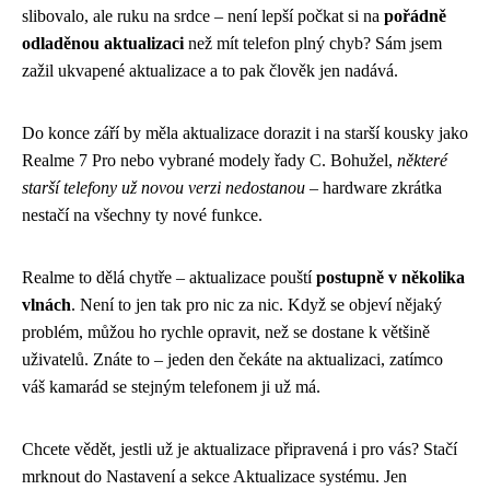
slibovalo, ale ruku na srdce – není lepší počkat si na
pořádně
odladěnou aktualizaci
než mít telefon plný chyb? Sám jsem
zažil ukvapené aktualizace a to pak člověk jen nadává.
Do konce září by měla aktualizace dorazit i na starší kousky jako
Realme 7 Pro nebo vybrané modely řady C. Bohužel,
některé
starší telefony už novou verzi nedostanou
– hardware zkrátka
nestačí na všechny ty nové funkce.
Realme to dělá chytře – aktualizace pouští
postupně v několika
vlnách
. Není to jen tak pro nic za nic. Když se objeví nějaký
problém, můžou ho rychle opravit, než se dostane k většině
uživatelů. Znáte to – jeden den čekáte na aktualizaci, zatímco
váš kamarád se stejným telefonem ji už má.
Chcete vědět, jestli už je aktualizace připravená i pro vás? Stačí
mrknout do Nastavení a sekce Aktualizace systému. Jen