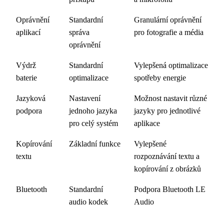
Oprávnění
Standardní
Granulární oprávnění
aplikací
správa
pro fotografie a média
oprávnění
Výdrž
Standardní
Vylepšená optimalizace
baterie
optimalizace
spotřeby energie
Jazyková
Nastavení
Možnost nastavit různé
podpora
jednoho jazyka
jazyky pro jednotlivé
pro celý systém
aplikace
Kopírování
Základní funkce
Vylepšené
textu
rozpoznávání textu a
kopírování z obrázků
Bluetooth
Standardní
Podpora Bluetooth LE
audio kodek
Audio