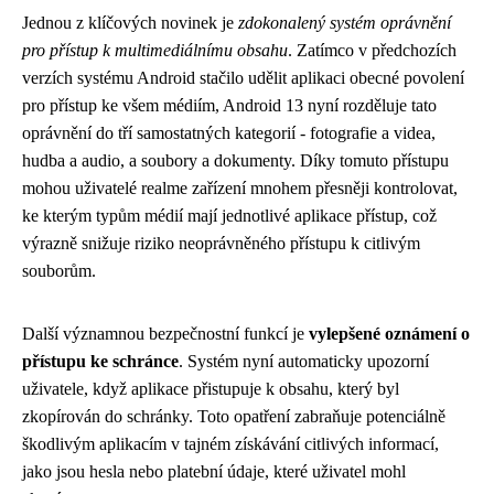
Jednou z klíčových novinek je
zdokonalený systém oprávnění
pro přístup k multimediálnímu obsahu
. Zatímco v předchozích
verzích systému Android stačilo udělit aplikaci obecné povolení
pro přístup ke všem médiím, Android 13 nyní rozděluje tato
oprávnění do tří samostatných kategorií - fotografie a videa,
hudba a audio, a soubory a dokumenty. Díky tomuto přístupu
mohou uživatelé realme zařízení mnohem přesněji kontrolovat,
ke kterým typům médií mají jednotlivé aplikace přístup, což
výrazně snižuje riziko neoprávněného přístupu k citlivým
souborům.
Další významnou bezpečnostní funkcí je
vylepšené oznámení o
přístupu ke schránce
. Systém nyní automaticky upozorní
uživatele, když aplikace přistupuje k obsahu, který byl
zkopírován do schránky. Toto opatření zabraňuje potenciálně
škodlivým aplikacím v tajném získávání citlivých informací,
jako jsou hesla nebo platební údaje, které uživatel mohl