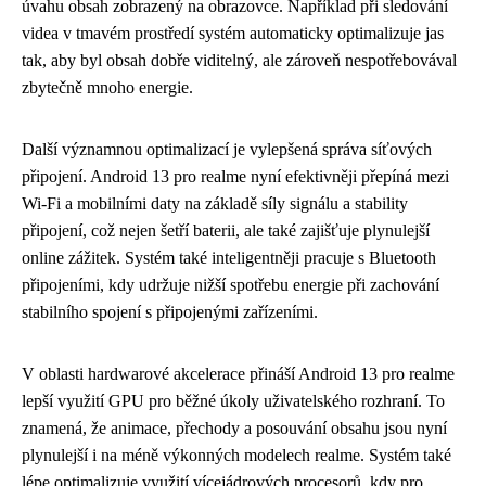
úvahu obsah zobrazený na obrazovce. Například při sledování
videa v tmavém prostředí systém automaticky optimalizuje jas
tak, aby byl obsah dobře viditelný, ale zároveň nespotřebovával
zbytečně mnoho energie.
Další významnou optimalizací je vylepšená správa síťových
připojení. Android 13 pro realme nyní efektivněji přepíná mezi
Wi-Fi a mobilními daty na základě síly signálu a stability
připojení, což nejen šetří baterii, ale také zajišťuje plynulejší
online zážitek. Systém také inteligentněji pracuje s Bluetooth
připojeními, kdy udržuje nižší spotřebu energie při zachování
stabilního spojení s připojenými zařízeními.
V oblasti hardwarové akcelerace přináší Android 13 pro realme
lepší využití GPU pro běžné úkoly uživatelského rozhraní. To
znamená, že animace, přechody a posouvání obsahu jsou nyní
plynulejší i na méně výkonných modelech realme. Systém také
lépe optimalizuje využití vícejádrových procesorů, kdy pro