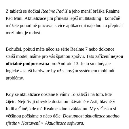
Z tabletů se dočkal
Realme Pad X
a jeho menší bráška Realme
Pad Mini. Aktualizace jim přinesla lepší multitasking - konečně
můžete pohodlně pracovat s více aplikacemi najednou a přepínat
mezi nimi je radost.
Bohužel, pokud máte něco ze série Realme 7 nebo dokonce
starší model, máme pro vás špatnou zprávu. Tato zařízení
nejsou
oficiálně podporována
pro Android 13. Je to smutné, ale
logické - starší hardware by už s novým systémem mohl mít
problémy.
Kdy se aktualizace dostane k vám? To záleží i na tom, kde
žijete. Nejdřív ji obvykle dostanou uživatelé v Asii, hlavně v
Indii a Číně, kde má Realme silnou základnu. My v Česku si
většinou počkáme o něco déle.
Dostupnost aktualizace snadno
zjistíte v Nastavení > Aktualizace softwaru
.