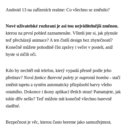
Android 13 na zařízeních realme: Co všechno se změnilo?
Nové uživatelské rozhraní je asi tou nejviditelnější změnou
,
kterou na první pohled zaznamenáte. Všimli jste si, jak plynule
teď přecházejí animace? A ten čistší design bez zbytečností?
Konečně můžete pohodlně číst zprávy i večer v posteli, aniž
byste si ničili oči.
Kdo by nechtěl mít telefon, který vypadá přesně podle jeho
představ?
Nová funkce Barevné palety je naprostá bomba
- stačí
změnit tapetu a systém automaticky přizpůsobí barvy všeho
ostatního. Dokonce i ikony aplikací třetích stran! Pamatujete, jak
tohle dřív nešlo? Teď můžete mít konečně všechno barevně
sladěné.
Bezpečnost je věc, kterou často bereme jako samozřejmost,