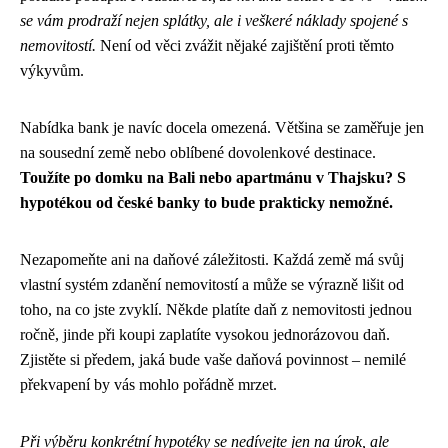
se vám prodraží nejen splátky, ale i veškeré náklady spojené s
nemovitostí.
Není od věci zvážit nějaké zajištění proti těmto
výkyvům.
Nabídka bank je navíc docela omezená. Většina se zaměřuje jen
na sousední země nebo oblíbené dovolenkové destinace.
Toužíte po domku na Bali nebo apartmánu v Thajsku? S
hypotékou od české banky to bude prakticky nemožné.
Nezapomeňte ani na daňové záležitosti. Každá země má svůj
vlastní systém zdanění nemovitostí a může se výrazně lišit od
toho, na co jste zvyklí. Někde platíte daň z nemovitosti jednou
ročně, jinde při koupi zaplatíte vysokou jednorázovou daň.
Zjistěte si předem, jaká bude vaše daňová povinnost – nemilé
překvapení by vás mohlo pořádně mrzet.
Při výběru konkrétní hypotéky se nedívejte jen na úrok, ale