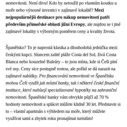
nemovitosti. Není divu! Kdo by netoužil po vlastním koutku u
moře nebo výnosné investici v zajímavé lokalitě?
Mezi
nejpopulárnější destinace pro nákup nemovitostí patří
především přímořské oblasti jižní Evropy
, ale najdou se i jiné
zajímavé lokality s výborným poměrem ceny a kvality života.
Španělsko? To je naprostá klasika a dlouhodobá jednička mezi
českými kupci. Sluncem zalité pláže Costa del Sol, živá Costa
Blanca nebo kouzelné Baleáry – to jsou místa, kde si Češi plní
své sny. Ceny sice postupně rostou, ale pořád se dá narazit na
zajímavé nabídky.
Pro financování nemovitosti ve Španělsku
mohou Češi využít jak místní banky, tak i některé české finanční
instituce, které nabízejí specializované hypotéky na zahraniční
nemovitosti.
Španělské banky vám obvykle půjčí až 70 %
hodnoty nemovitosti a splácet můžete klidně 30 let. Představte si
to – vlastní apartmán s výhledem na moře, který můžete
využívat sami a zbytek roku pronajímat turistům!