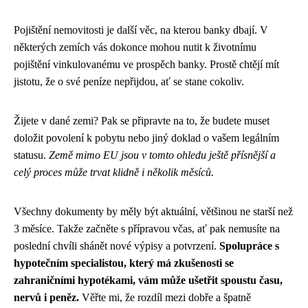
Pojištění nemovitosti je další věc, na kterou banky dbají. V
některých zemích vás dokonce mohou nutit k životnímu
pojištění vinkulovanému ve prospěch banky. Prostě chtějí mít
jistotu, že o své peníze nepřijdou, ať se stane cokoliv.
Žijete v dané zemi? Pak se připravte na to, že budete muset
doložit povolení k pobytu nebo jiný doklad o vašem legálním
statusu.
Země mimo EU jsou v tomto ohledu ještě přísnější a
celý proces může trvat klidně i několik měsíců.
Všechny dokumenty by měly být aktuální, většinou ne starší než
3 měsíce. Takže začněte s přípravou včas, ať pak nemusíte na
poslední chvíli shánět nové výpisy a potvrzení.
Spolupráce s
hypotečním specialistou, který má zkušenosti se
zahraničními hypotékami, vám může ušetřit spoustu času,
nervů i peněz.
Věřte mi, že rozdíl mezi dobře a špatně