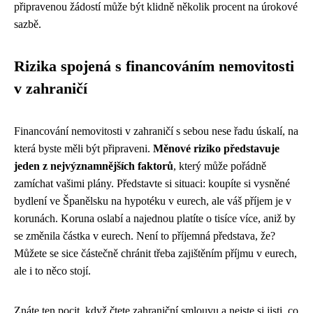
připravenou žádostí může být klidně několik procent na úrokové
sazbě.
Rizika spojená s financováním nemovitosti
v zahraničí
Financování nemovitosti v zahraničí s sebou nese řadu úskalí, na
která byste měli být připraveni.
Měnové riziko představuje
jeden z nejvýznamnějších faktorů
, který může pořádně
zamíchat vašimi plány. Představte si situaci: koupíte si vysněné
bydlení ve Španělsku na hypotéku v eurech, ale váš příjem je v
korunách. Koruna oslabí a najednou platíte o tisíce více, aniž by
se změnila částka v eurech. Není to příjemná představa, že?
Můžete se sice částečně chránit třeba zajištěním příjmu v eurech,
ale i to něco stojí.
Znáte ten pocit, když čtete zahraniční smlouvu a nejste si jisti, co