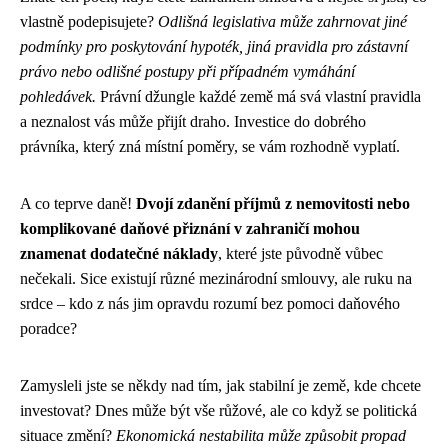
vlastně podepisujete?
Odlišná legislativa může zahrnovat jiné
podmínky pro poskytování hypoték, jiná pravidla pro zástavní
právo nebo odlišné postupy při případném vymáhání
pohledávek.
Právní džungle každé země má svá vlastní pravidla
a neznalost vás může přijít draho. Investice do dobrého
právníka, který zná místní poměry, se vám rozhodně vyplatí.
A co teprve daně!
Dvojí zdanění příjmů z nemovitosti nebo
komplikované daňové přiznání v zahraničí mohou
znamenat dodatečné náklady
, které jste původně vůbec
nečekali. Sice existují různé mezinárodní smlouvy, ale ruku na
srdce – kdo z nás jim opravdu rozumí bez pomoci daňového
poradce?
Zamysleli jste se někdy nad tím, jak stabilní je země, kde chcete
investovat? Dnes může být vše růžové, ale co když se politická
situace změní?
Ekonomická nestabilita může způsobit propad