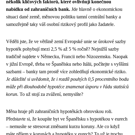
několik klíčových faktorů, které ovlivňují konečnou
nabídku od zahraničních bank.
Jde hlavně o ekonomickou
situaci dané země, měnovou politiku tamní centrální banky a
samozřejmě taky váš osobní rizikový profil jako žadatele.
Věděli jste, že ve většině zemí Evropské unie se úrokové sazby
hypoték pohybují mezi 2,5 % až 5 % ročně? Nejnižší sazby
tradičně najdete v Německu, Francii nebo Nizozemsku. Naopak
v jižní Evropě, třeba ve Španělsku nebo Itálii, počítejte s vyššími
sazbami – banky tam prostě více zohledňují ekonomické riziko.
Je důležité si uvědomit, že i rozdíl pouhých 0,5 procentního bodu
může při dlouhodobé hypotéce znamenat úsporu v řádu statisíců
korun.
To už stojí za zvážení, nemyslíte?
Měna hraje při zahraničních hypotékách obrovskou roli.
Představte si, že koupíte byt ve Španělsku s hypotékou v eurech
– nemusíte se stresovat změnami kurzu koruny. Ale co když
máte příjem v korunách a hypotéku v eurech? To už je trochu