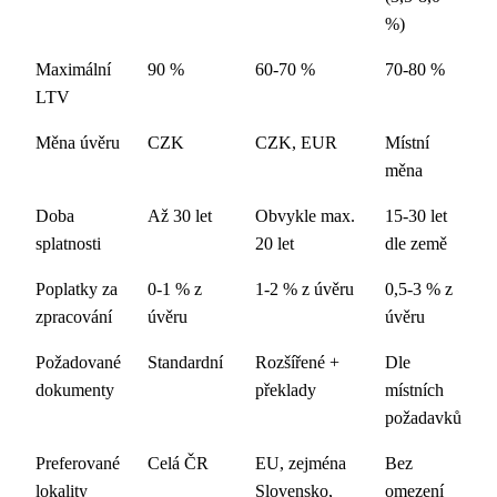
%)
Maximální
90 %
60-70 %
70-80 %
LTV
Měna úvěru
CZK
CZK, EUR
Místní
měna
Doba
Až 30 let
Obvykle max.
15-30 let
splatnosti
20 let
dle země
Poplatky za
0-1 % z
1-2 % z úvěru
0,5-3 % z
zpracování
úvěru
úvěru
Požadované
Standardní
Rozšířené +
Dle
dokumenty
překlady
místních
požadavků
Preferované
Celá ČR
EU, zejména
Bez
lokality
Slovensko,
omezení