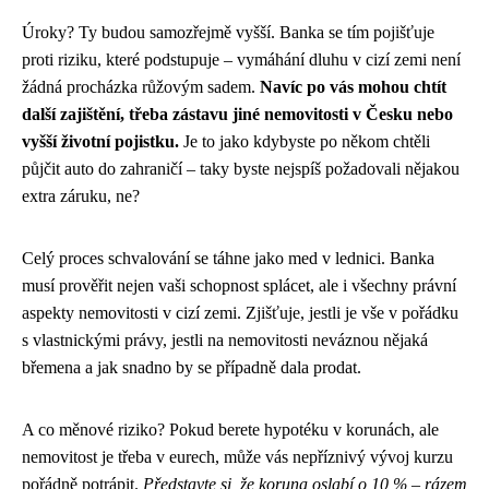
Úroky? Ty budou samozřejmě vyšší. Banka se tím pojišťuje
proti riziku, které podstupuje – vymáhání dluhu v cizí zemi není
žádná procházka růžovým sadem.
Navíc po vás mohou chtít
další zajištění, třeba zástavu jiné nemovitosti v Česku nebo
vyšší životní pojistku.
Je to jako kdybyste po někom chtěli
půjčit auto do zahraničí – taky byste nejspíš požadovali nějakou
extra záruku, ne?
Celý proces schvalování se táhne jako med v lednici. Banka
musí prověřit nejen vaši schopnost splácet, ale i všechny právní
aspekty nemovitosti v cizí zemi. Zjišťuje, jestli je vše v pořádku
s vlastnickými právy, jestli na nemovitosti neváznou nějaká
břemena a jak snadno by se případně dala prodat.
A co měnové riziko? Pokud berete hypotéku v korunách, ale
nemovitost je třeba v eurech, může vás nepříznivý vývoj kurzu
pořádně potrápit.
Představte si, že koruna oslabí o 10 % – rázem