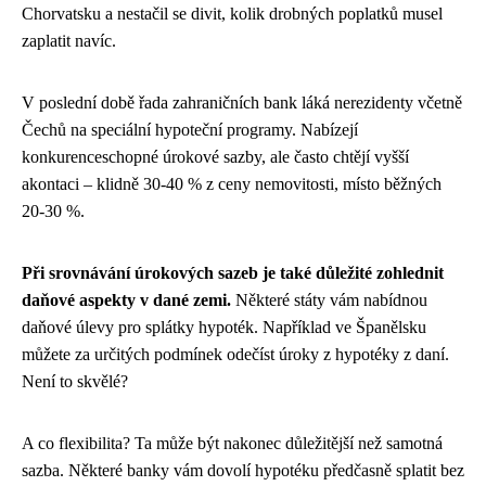
Chorvatsku a nestačil se divit, kolik drobných poplatků musel
zaplatit navíc.
V poslední době řada zahraničních bank láká nerezidenty včetně
Čechů na speciální hypoteční programy. Nabízejí
konkurenceschopné úrokové sazby, ale často chtějí vyšší
akontaci – klidně 30-40 % z ceny nemovitosti, místo běžných
20-30 %.
Při srovnávání úrokových sazeb je také důležité zohlednit
daňové aspekty v dané zemi.
Některé státy vám nabídnou
daňové úlevy pro splátky hypoték. Například ve Španělsku
můžete za určitých podmínek odečíst úroky z hypotéky z daní.
Není to skvělé?
A co flexibilita? Ta může být nakonec důležitější než samotná
sazba. Některé banky vám dovolí hypotéku předčasně splatit bez