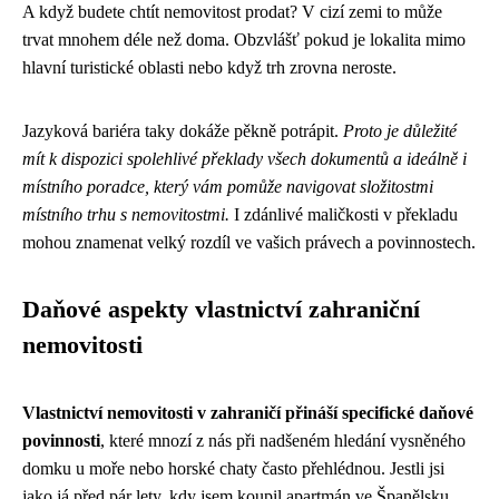
A když budete chtít nemovitost prodat? V cizí zemi to může
trvat mnohem déle než doma. Obzvlášť pokud je lokalita mimo
hlavní turistické oblasti nebo když trh zrovna neroste.
Jazyková bariéra taky dokáže pěkně potrápit.
Proto je důležité
mít k dispozici spolehlivé překlady všech dokumentů a ideálně i
místního poradce, který vám pomůže navigovat složitostmi
místního trhu s nemovitostmi.
I zdánlivé maličkosti v překladu
mohou znamenat velký rozdíl ve vašich právech a povinnostech.
Daňové aspekty vlastnictví zahraniční
nemovitosti
Vlastnictví nemovitosti v zahraničí přináší specifické daňové
povinnosti
, které mnozí z nás při nadšeném hledání vysněného
domku u moře nebo horské chaty často přehlédnou. Jestli jsi
jako já před pár lety, kdy jsem koupil apartmán ve Španělsku,