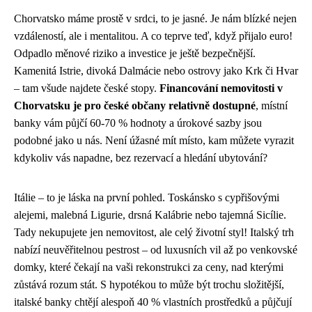
Chorvatsko máme prostě v srdci, to je jasné. Je nám blízké nejen
vzdáleností, ale i mentalitou. A co teprve teď, když přijalo euro!
Odpadlo měnové riziko a investice je ještě bezpečnější.
Kamenitá Istrie, divoká Dalmácie nebo ostrovy jako Krk či Hvar
– tam všude najdete české stopy.
Financování nemovitosti v
Chorvatsku je pro české občany relativně dostupné
, místní
banky vám půjčí 60-70 % hodnoty a úrokové sazby jsou
podobné jako u nás. Není úžasné mít místo, kam můžete vyrazit
kdykoliv vás napadne, bez rezervací a hledání ubytování?
Itálie – to je láska na první pohled. Toskánsko s cypřišovými
alejemi, malebná Ligurie, drsná Kalábrie nebo tajemná Sicílie.
Tady nekupujete jen nemovitost, ale celý životní styl! Italský trh
nabízí neuvěřitelnou pestrost – od luxusních vil až po venkovské
domky, které čekají na vaši rekonstrukci za ceny, nad kterými
zůstává rozum stát. S hypotékou to může být trochu složitější,
italské banky chtějí alespoň 40 % vlastních prostředků a půjčují