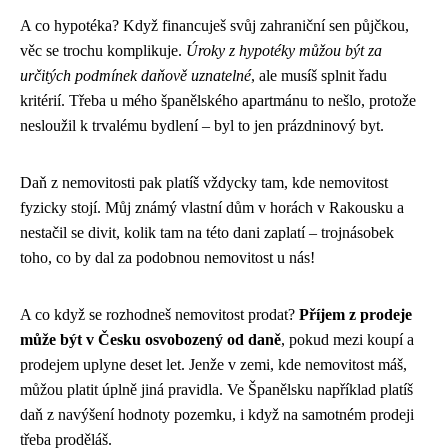
A co hypotéka? Když financuješ svůj zahraniční sen půjčkou,
věc se trochu komplikuje.
Úroky z hypotéky můžou být za
určitých podmínek daňově uznatelné
, ale musíš splnit řadu
kritérií. Třeba u mého španělského apartmánu to nešlo, protože
nesloužil k trvalému bydlení – byl to jen prázdninový byt.
Daň z nemovitosti pak platíš vždycky tam, kde nemovitost
fyzicky stojí. Můj známý vlastní dům v horách v Rakousku a
nestačil se divit, kolik tam na této dani zaplatí – trojnásobek
toho, co by dal za podobnou nemovitost u nás!
A co když se rozhodneš nemovitost prodat?
Příjem z prodeje
může být v Česku osvobozený od daně
, pokud mezi koupí a
prodejem uplyne deset let. Jenže v zemi, kde nemovitost máš,
můžou platit úplně jiná pravidla. Ve Španělsku například platíš
daň z navýšení hodnoty pozemku, i když na samotném prodeji
třeba proděláš.