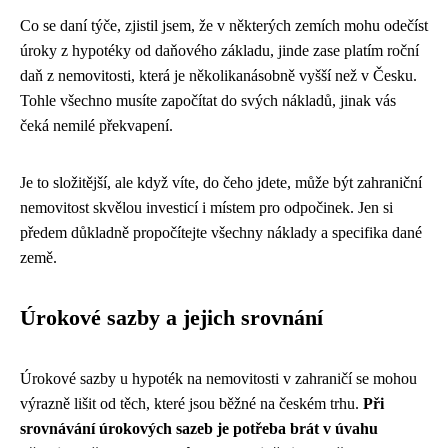
Co se daní týče, zjistil jsem, že v některých zemích mohu odečíst
úroky z hypotéky od daňového základu, jinde zase platím roční
daň z nemovitosti, která je několikanásobně vyšší než v Česku.
Tohle všechno musíte započítat do svých nákladů, jinak vás
čeká nemilé překvapení.
Je to složitější, ale když víte, do čeho jdete, může být zahraniční
nemovitost skvělou investicí i místem pro odpočinek. Jen si
předem důkladně propočítejte všechny náklady a specifika dané
země.
Úrokové sazby a jejich srovnání
Úrokové sazby u hypoték na nemovitosti v zahraničí se mohou
výrazně lišit od těch, které jsou běžné na českém trhu.
Při
srovnávání úrokových sazeb je potřeba brát v úvahu