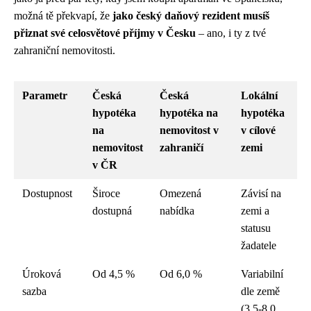
možná tě překvapí, že
jako český daňový rezident musíš
přiznat své celosvětové příjmy v Česku
– ano, i ty z tvé
zahraniční nemovitosti.
Parametr
Česká
Česká
Lokální
hypotéka
hypotéka na
hypotéka
na
nemovitost v
v cílové
nemovitost
zahraničí
zemi
v ČR
Dostupnost
Široce
Omezená
Závisí na
dostupná
nabídka
zemi a
statusu
žadatele
Úroková
Od 4,5 %
Od 6,0 %
Variabilní
sazba
dle země
(3,5-8,0