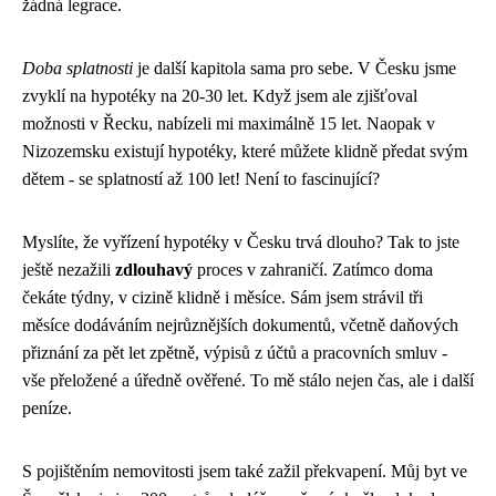
žádná legrace.
Doba splatnosti
je další kapitola sama pro sebe. V Česku jsme
zvyklí na hypotéky na 20-30 let. Když jsem ale zjišťoval
možnosti v Řecku, nabízeli mi maximálně 15 let. Naopak v
Nizozemsku existují hypotéky, které můžete klidně předat svým
dětem - se splatností až 100 let! Není to fascinující?
Myslíte, že vyřízení hypotéky v Česku trvá dlouho? Tak to jste
ještě nezažili
zdlouhavý
proces v zahraničí. Zatímco doma
čekáte týdny, v cizině klidně i měsíce. Sám jsem strávil tři
měsíce dodáváním nejrůznějších dokumentů, včetně daňových
přiznání za pět let zpětně, výpisů z účtů a pracovních smluv -
vše přeložené a úředně ověřené. To mě stálo nejen čas, ale i další
peníze.
S pojištěním nemovitosti jsem také zažil překvapení. Můj byt ve