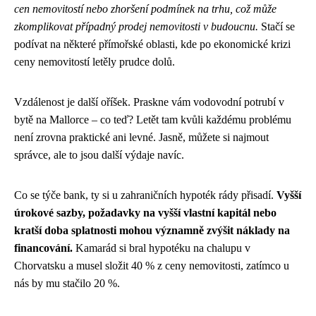
cen nemovitostí nebo zhoršení podmínek na trhu, což může
zkomplikovat případný prodej nemovitosti v budoucnu.
Stačí se
podívat na některé přímořské oblasti, kde po ekonomické krizi
ceny nemovitostí letěly prudce dolů.
Vzdálenost je další oříšek. Praskne vám vodovodní potrubí v
bytě na Mallorce – co teď? Letět tam kvůli každému problému
není zrovna praktické ani levné. Jasně, můžete si najmout
správce, ale to jsou další výdaje navíc.
Co se týče bank, ty si u zahraničních hypoték rády přisadí.
Vyšší
úrokové sazby, požadavky na vyšší vlastní kapitál nebo
kratší doba splatnosti mohou významně zvýšit náklady na
financování.
Kamarád si bral hypotéku na chalupu v
Chorvatsku a musel složit 40 % z ceny nemovitosti, zatímco u
nás by mu stačilo 20 %.