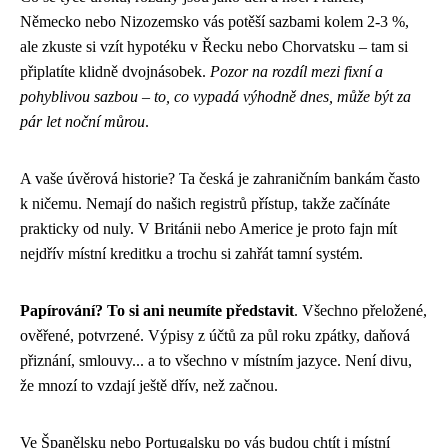
Německo nebo Nizozemsko vás potěší sazbami kolem 2-3 %,
ale zkuste si vzít hypotéku v Řecku nebo Chorvatsku – tam si
připlatíte klidně dvojnásobek.
Pozor na rozdíl mezi fixní a
pohyblivou sazbou – to, co vypadá výhodně dnes, může být za
pár let noční můrou
.
A vaše úvěrová historie? Ta česká je zahraničním bankám často
k ničemu. Nemají do našich registrů přístup, takže začínáte
prakticky od nuly. V Británii nebo Americe je proto fajn mít
nejdřív místní kreditku a trochu si zahřát tamní systém.
Papírování? To si ani neumíte představit
. Všechno přeložené,
ověřené, potvrzené. Výpisy z účtů za půl roku zpátky, daňová
přiznání, smlouvy... a to všechno v místním jazyce. Není divu,
že mnozí to vzdají ještě dřív, než začnou.
Ve Španělsku nebo Portugalsku po vás budou chtít i místní