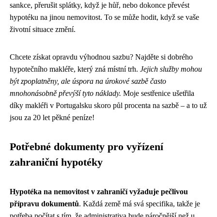
sankce, přerušit splátky, když je hůř, nebo dokonce převést
hypotéku na jinou nemovitost. To se může hodit, když se vaše
životní situace změní.
Chcete získat opravdu výhodnou sazbu? Najděte si dobrého
hypotečního makléře, který zná místní trh.
Jejich služby mohou
být zpoplatněny, ale úspora na úrokové sazbě často
mnohonásobně převýší tyto náklady.
Moje sestřenice ušetřila
díky makléři v Portugalsku skoro půl procenta na sazbě – a to už
jsou za 20 let pěkné peníze!
Potřebné dokumenty pro vyřízení
zahraniční hypotéky
Hypotéka na nemovitost v zahraničí vyžaduje pečlivou
přípravu dokumentů
. Každá země má svá specifika, takže je
potřeba počítat s tím, že administrativa bude náročnější než u