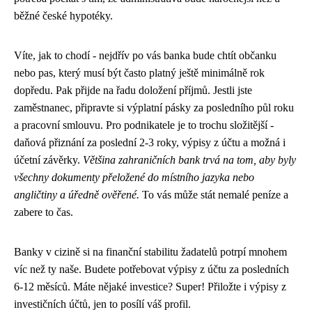
běžné české hypotéky.
Víte, jak to chodí - nejdřív po vás banka bude chtít občanku
nebo pas, který musí být často platný ještě minimálně rok
dopředu. Pak přijde na řadu doložení příjmů. Jestli jste
zaměstnanec, připravte si výplatní pásky za posledního půl roku
a pracovní smlouvu. Pro podnikatele je to trochu složitější -
daňová přiznání za poslední 2-3 roky, výpisy z účtu a možná i
účetní závěrky.
Většina zahraničních bank trvá na tom, aby byly
všechny dokumenty přeložené do místního jazyka nebo
angličtiny a úředně ověřené.
To vás může stát nemalé peníze a
zabere to čas.
Banky v cizině si na finanční stabilitu žadatelů potrpí mnohem
víc než ty naše. Budete potřebovat výpisy z účtu za posledních
6-12 měsíců. Máte nějaké investice? Super! Přiložte i výpisy z
investičních účtů, jen to posílí váš profil.