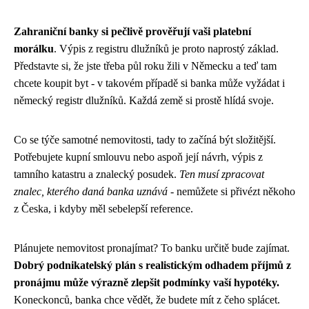
Zahraniční banky si pečlivě prověřují vaši platební
morálku
. Výpis z registru dlužníků je proto naprostý základ.
Představte si, že jste třeba půl roku žili v Německu a teď tam
chcete koupit byt - v takovém případě si banka může vyžádat i
německý registr dlužníků. Každá země si prostě hlídá svoje.
Co se týče samotné nemovitosti, tady to začíná být složitější.
Potřebujete kupní smlouvu nebo aspoň její návrh, výpis z
tamního katastru a znalecký posudek.
Ten musí zpracovat
znalec, kterého daná banka uznává
- nemůžete si přivézt někoho
z Česka, i kdyby měl sebelepší reference.
Plánujete nemovitost pronajímat? To banku určitě bude zajímat.
Dobrý podnikatelský plán s realistickým odhadem příjmů z
pronájmu může výrazně zlepšit podmínky vaší hypotéky.
Koneckonců, banka chce vědět, že budete mít z čeho splácet.