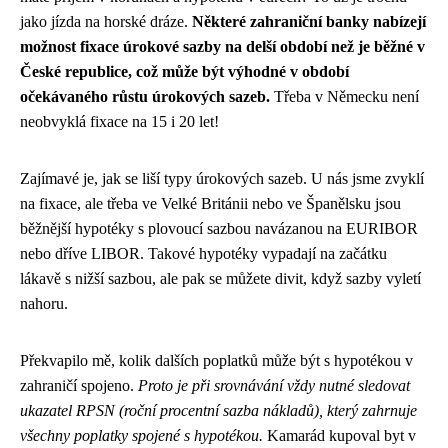
jako jízda na horské dráze.
Některé zahraniční banky nabízejí
možnost fixace úrokové sazby na delší období než je běžné v
České republice, což může být výhodné v období
očekávaného růstu úrokových sazeb.
Třeba v Německu není
neobvyklá fixace na 15 i 20 let!
Zajímavé je, jak se liší typy úrokových sazeb. U nás jsme zvyklí
na fixace, ale třeba ve Velké Británii nebo ve Španělsku jsou
běžnější hypotéky s plovoucí sazbou navázanou na EURIBOR
nebo dříve LIBOR. Takové hypotéky vypadají na začátku
lákavě s nižší sazbou, ale pak se můžete divit, když sazby vyletí
nahoru.
Překvapilo mě, kolik dalších poplatků může být s hypotékou v
zahraničí spojeno.
Proto je při srovnávání vždy nutné sledovat
ukazatel RPSN (roční procentní sazba nákladů), který zahrnuje
všechny poplatky spojené s hypotékou.
Kamarád kupoval byt v