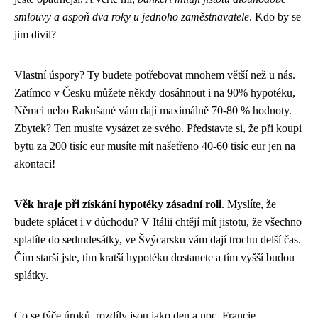
smlouvy a aspoň dva roky u jednoho zaměstnavatele
. Kdo by se
jim divil?
Vlastní úspory? Ty budete potřebovat mnohem větší než u nás.
Zatímco v Česku můžete někdy dosáhnout i na 90% hypotéku,
Němci nebo Rakušané vám dají maximálně 70-80 % hodnoty.
Zbytek? Ten musíte vysázet ze svého. Představte si, že při koupi
bytu za 200 tisíc eur musíte mít našetřeno 40-60 tisíc eur jen na
akontaci!
Věk hraje při získání hypotéky zásadní roli
. Myslíte, že
budete splácet i v důchodu? V Itálii chtějí mít jistotu, že všechno
splatíte do sedmdesátky, ve Švýcarsku vám dají trochu delší čas.
Čím starší jste, tím kratší hypotéku dostanete a tím vyšší budou
splátky.
Co se týče úroků, rozdíly jsou jako den a noc. Francie,