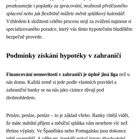
prozkoumejte i poplatky za zpracování, možnosti předčasného
splacení nebo jak flexibilně můžete měnit splátkový kalendář.
Vzhledem k složitosti celého procesu stojí za zvážení najmout si
specializovaného poradce, který vás tímto hypotečním bludištěm
bezpečně provede.
Podmínky získání hypotéky v zahraničí
Financování nemovitosti v zahraničí je úplně jiná liga
než u
nás doma. Každá země si jede podle vlastních pravidel a
zahraniční banky se na nás jako cizince dívají pod
drobnohledem.
Peníze, peníze, peníze – to je základ všeho. Banky chtějí vidět,
že máte stabilní příjem a měsíční splátka vám nesebere víc než
třetinu výplaty. Ve Španělsku nebo Portugalsku jsou dokonce
ještě opatrnější. A věřte mi,
bankéři milují jistotu dlouhodobé