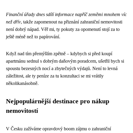
Finanční úřady dnes sdílí informace napříč zeměmi mnohem víc
než dřív
, takže zapomenout na přiznání zahraniční nemovitosti
není dobrý nápad. Věř mi, ty pokuty za opomenutí stojí za to
ještě méně než to papírování.
Když nad tím přemýšlím zpětně – kdybych si před koupí
apartmánu sednul s dobrým daňovým poradcem, ušetřil bych si
spoustu bezesných nocí a zbytečných výdajů. Není to levná
záležitost, ale ty peníze za tu konzultaci se mi vrátily
několikanásobně.
Nejpopulárnější destinace pro nákup
nemovitostí
V Česku zažíváme opravdový boom zájmu o zahraniční