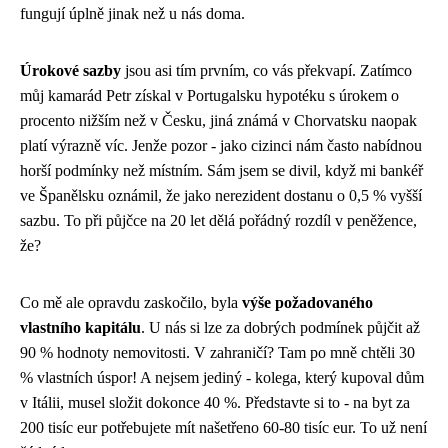
fungují úplně jinak než u nás doma.
Úrokové sazby
jsou asi tím prvním, co vás překvapí. Zatímco
můj kamarád Petr získal v Portugalsku hypotéku s úrokem o
procento nižším než v Česku, jiná známá v Chorvatsku naopak
platí výrazně víc. Jenže pozor - jako cizinci nám často nabídnou
horší podmínky než místním. Sám jsem se divil, když mi bankéř
ve Španělsku oznámil, že jako nerezident dostanu o 0,5 % vyšší
sazbu. To při půjčce na 20 let dělá pořádný rozdíl v peněžence,
že?
Co mě ale opravdu zaskočilo, byla
výše požadovaného
vlastního kapitálu
. U nás si lze za dobrých podmínek půjčit až
90 % hodnoty nemovitosti. V zahraničí? Tam po mně chtěli 30
% vlastních úspor! A nejsem jediný - kolega, který kupoval dům
v Itálii, musel složit dokonce 40 %. Představte si to - na byt za
200 tisíc eur potřebujete mít našetřeno 60-80 tisíc eur. To už není