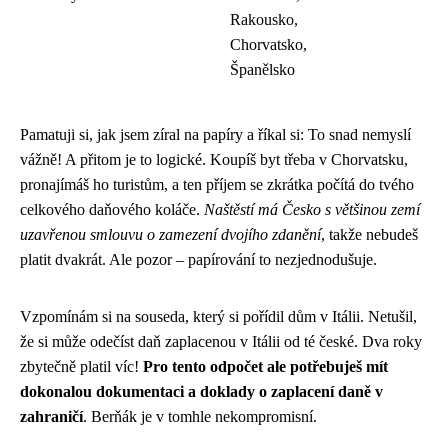
Rakousko,
Chorvatsko,
Španělsko
Pamatuji si, jak jsem zíral na papíry a říkal si: To snad nemyslí
vážně! A přitom je to logické. Koupíš byt třeba v Chorvatsku,
pronajímáš ho turistům, a ten příjem se zkrátka počítá do tvého
celkového daňového koláče.
Naštěstí má Česko s většinou zemí
uzavřenou smlouvu o zamezení dvojího zdanění
, takže nebudeš
platit dvakrát. Ale pozor – papírování to nezjednodušuje.
Vzpomínám si na souseda, který si pořídil dům v Itálii. Netušil,
že si může odečíst daň zaplacenou v Itálii od té české. Dva roky
zbytečně platil víc!
Pro tento odpočet ale potřebuješ mít
dokonalou dokumentaci a doklady o zaplacení daně v
zahraničí
. Berňák je v tomhle nekompromisní.