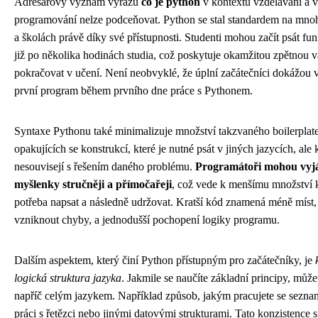
Adresářový význam výrazu
co je python
v kontextu vzdělávání a 
programování nelze podceňovat. Python se stal standardem na mnoh
a školách právě díky své přístupnosti. Studenti mohou začít psát f
již po několika hodinách studia, což poskytuje okamžitou zpětnou 
pokračovat v učení. Není neobvyklé, že úplní začátečníci dokážou v
první program během prvního dne práce s Pythonem.
Syntaxe Pythonu také minimalizuje množství takzvaného boilerplat
opakujících se konstrukcí, které je nutné psát v jiných jazycích, ale 
nesouvisejí s řešením daného problému.
Programátoři mohou vyjá
myšlenky stručněji a přímočařeji
, což vede k menšímu množství k
potřeba napsat a následně udržovat. Kratší kód znamená méně míst
vzniknout chyby, a jednodušší pochopení logiky programu.
Dalším aspektem, který činí Python přístupným pro začátečníky, je
logická struktura jazyka
. Jakmile se naučíte základní principy, může
napříč celým jazykem. Například způsob, jakým pracujete se sezna
práci s řetězci nebo jinými datovými strukturami. Tato konzistence s