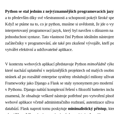
Python se stal jedním z nejvýznamnějších programovacích jazy
a to především díky své všestrannosti a schopnosti pokrýt široké spe
Když se ptáme na to, co je python, musíme si uvědomit, že jde o 
interpretovaný programovací jazyk, který byl navržen s důrazem na 
jednoduchost syntaxe. Tato vlastnost činí Python ideálním nástroje
začátečníky v programování, ale také pro zkušené vývojáře, kteří po
vytvářet efektivní a udržovatelné aplikace.
V kontextu webových aplikací představuje Python
mimořádně výko
které nachází uplatnění v nejrůznějších projektech od malých oso
stránek až po rozsáhlé enterprise systémy obsluhující miliony uživa
Frameworky jako Django a Flask se staly synonymem pro moderní
v Pythonu. Django nabízí komplexní řešení s filozofií batteries incl
znamená, že obsahuje veškeré nástroje potřebné pro vytvoření pln
webové aplikace včetně administračního rozhraní, autentizace uživa
databází. Flask naproti tomu poskytuje
minimalistický přístup
, kt