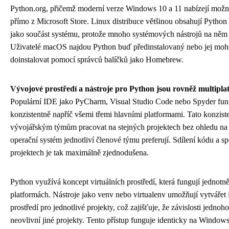
Python.org, přičemž moderní verze Windows 10 a 11 nabízejí možno
přímo z Microsoft Store. Linux distribuce většinou obsahují Python
jako součást systému, protože mnoho systémových nástrojů na něm 
Uživatelé macOS najdou Python buď předinstalovaný nebo jej mo
doinstalovat pomocí správců balíčků jako Homebrew.
Vývojové prostředí a nástroje pro Python jsou rovněž multipla
Populární IDE jako PyCharm, Visual Studio Code nebo Spyder fun
konzistentně napříč všemi třemi hlavními platformami. Tato konzis
vývojářským týmům pracovat na stejných projektech bez ohledu na 
operační systém jednotliví členové týmu preferují. Sdílení kódu a s
projektech je tak maximálně zjednodušena.
Python využívá koncept virtuálních prostředí, která fungují jednotn
platformách. Nástroje jako venv nebo virtualenv umožňují vytvářet
prostředí pro jednotlivé projekty, což zajišťuje, že závislosti jednoh
neovlivní jiné projekty. Tento přístup funguje identicky na Windows