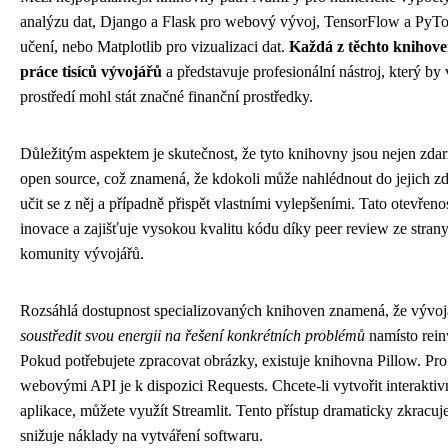
analýzu dat, Django a Flask pro webový vývoj, TensorFlow a PyTor
učení, nebo Matplotlib pro vizualizaci dat.
Každá z těchto knihove
práce tisíců vývojářů
a představuje profesionální nástroj, který b
prostředí mohl stát značné finanční prostředky.
Důležitým aspektem je skutečnost, že tyto knihovny jsou nejen zdar
open source, což znamená, že kdokoli může nahlédnout do jejich z
učit se z něj a případně přispět vlastními vylepšeními. Tato otevřen
inovace a zajišťuje vysokou kvalitu kódu díky peer review ze strany
komunity vývojářů.
Rozsáhlá dostupnost specializovaných knihoven znamená, že vývo
soustředit svou energii na řešení konkrétních problémů
namísto rein
Pokud potřebujete zpracovat obrázky, existuje knihovna Pillow. Pro 
webovými API je k dispozici Requests. Chcete-li vytvořit interakti
aplikace, můžete využít Streamlit. Tento přístup dramaticky zkracu
snižuje náklady na vytváření softwaru.