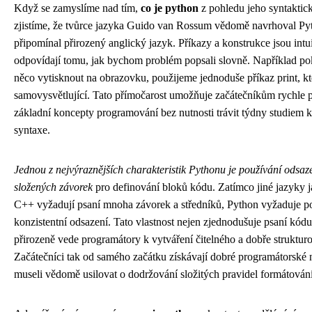
Když se zamyslíme nad tím,
co je python
z pohledu jeho syntaktick
zjistíme, že tvůrce jazyka Guido van Rossum vědomě navrhoval Pyt
připomínal přirozený anglický jazyk. Příkazy a konstrukce jsou intui
odpovídají tomu, jak bychom problém popsali slovně. Například p
něco vytisknout na obrazovku, použijeme jednoduše příkaz print, kt
samovysvětlující. Tato přímočarost umožňuje začátečníkům rychle 
základní koncepty programování bez nutnosti trávit týdny studiem
syntaxe.
Jednou z nejvýraznějších charakteristik Pythonu je používání odsaz
složených závorek
pro definování bloků kódu. Zatímco jiné jazyky 
C++ vyžadují psaní mnoha závorek a středníků, Python vyžaduje p
konzistentní odsazení. Tato vlastnost nejen zjednodušuje psaní kódu,
přirozeně vede programátory k vytváření čitelného a dobře struktu
Začátečníci tak od samého začátku získávají dobré programátorské 
museli vědomě usilovat o dodržování složitých pravidel formátování