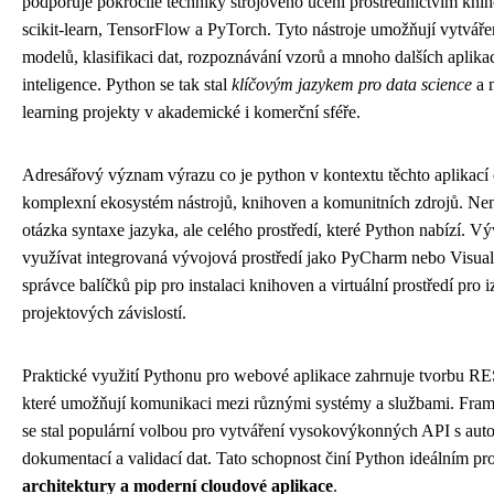
podporuje pokročilé techniky strojového učení prostřednictvím kni
scikit-learn, TensorFlow a PyTorch. Tyto nástroje umožňují vytváře
modelů, klasifikaci dat, rozpoznávání vzorů a mnoho dalších aplika
inteligence. Python se tak stal
klíčovým jazykem pro data science
a 
learning projekty v akademické i komerční sféře.
Adresářový význam výrazu co je python v kontextu těchto aplikací
komplexní ekosystém nástrojů, knihoven a komunitních zdrojů. Nen
otázka syntaxe jazyka, ale celého prostředí, které Python nabízí. V
využívat integrovaná vývojová prostředí jako PyCharm nebo Visua
správce balíčků pip pro instalaci knihoven a virtuální prostředí pro i
projektových závislostí.
Praktické využití Pythonu pro webové aplikace zahrnuje tvorbu R
které umožňují komunikaci mezi různými systémy a službami. Fr
se stal populární volbou pro vytváření vysokovýkonných API s aut
dokumentací a validací dat. Tato schopnost činí Python ideálním pr
architektury a moderní cloudové aplikace
.