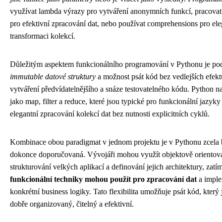
využívat lambda výrazy pro vytváření anonymních funkcí, pracovat
pro efektivní zpracování dat, nebo používat comprehensions pro ele
transformaci kolekcí.
Důležitým aspektem funkcionálního programování v Pythonu je po
immutable datové struktury
a možnost psát kód bez vedlejších efekt
vytváření předvídatelnějšího a snáze testovatelného kódu. Python na
jako map, filter a reduce, které jsou typické pro funkcionální jazyk
elegantní zpracování kolekcí dat bez nutnosti explicitních cyklů.
Kombinace obou paradigmat v jednom projektu je v Pythonu zcela 
dokonce doporučovaná. Vývojáři mohou využít objektově orientova
strukturování velkých aplikací a definování jejich architektury, zatí
funkcionální techniky mohou použít pro zpracování dat
a imple
konkrétní business logiky. Tato flexibilita umožňuje psát kód, který
dobře organizovaný, čitelný a efektivní.