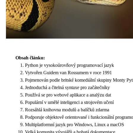
Obsah článku:
Python je vysokoúrovňový programovací jazyk
Vytvořen Guidem van Rossumem v roce 1991
Pojmenován podle britské komediální skupiny Monty Py
Jednoduchá a čitelná syntaxe pro začátečníky
Používá se pro webové aplikace a analýzu dat
Populární v umělé inteligenci a strojovém učení
Rozsáhlá knihovna modulů a balíčků zdarma
Podporuje objektově orientované i funkcionální program
Multiplatformní jazyk pro Windows, Linux a macOS
Velká komunita vývojářů a bohatá dokumentace