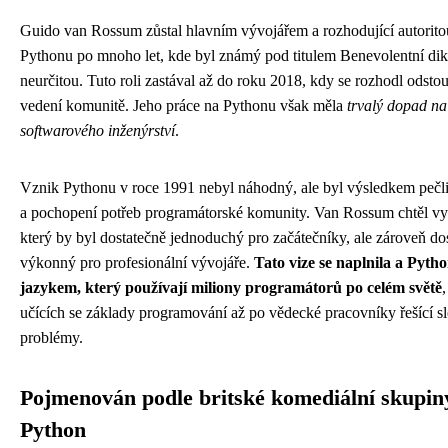
Guido van Rossum zůstal hlavním vývojářem a rozhodující autorit
Pythonu po mnoho let, kde byl známý pod titulem Benevolentní dik
neurčitou. Tuto roli zastával až do roku 2018, kdy se rozhodl odstou
vedení komunitě. Jeho práce na Pythonu však měla
trvalý dopad na 
softwarového inženýrství
.
Vznik Pythonu v roce 1991 nebyl náhodný, ale byl výsledkem pečl
a pochopení potřeb programátorské komunity. Van Rossum chtěl vyt
který by byl dostatečně jednoduchý pro začátečníky, ale zároveň do
výkonný pro profesionální vývojáře.
Tato vize se naplnila a Pytho
jazykem, který používají miliony programátorů po celém světě
učících se základy programování až po vědecké pracovníky řešící sl
problémy.
Pojmenován podle britské komediální skupi
Python