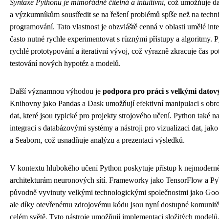
Syntaxe Pythonu je mimořádně čitelná a intuitivní
, což umožňuje 
a výzkumníkům soustředit se na řešení problémů spíše než na techni
programování. Tato vlastnost je obzvláště cenná v oblasti umělé inte
často nutné rychle experimentovat s různými přístupy a algoritmy.
rychlé prototypování a iterativní vývoj, což výrazně zkracuje čas po
testování nových hypotéz a modelů.
Další významnou výhodou je
podpora pro práci s velkými dato
Knihovny jako Pandas a Dask umožňují efektivní manipulaci s ob
dat, které jsou typické pro projekty strojového učení. Python také n
integraci s databázovými systémy a nástroji pro vizualizaci dat, jako
a Seaborn, což usnadňuje analýzu a prezentaci výsledků.
V kontextu hlubokého učení Python poskytuje přístup k nejmodern
architekturám neuronových sítí. Frameworky jako TensorFlow a P
původně vyvinuty velkými technologickými společnostmi jako Goo
ale díky otevřenému zdrojovému kódu jsou nyní dostupné komunitě
celém světě. Tyto nástroje umožňují implementaci složitých modelů