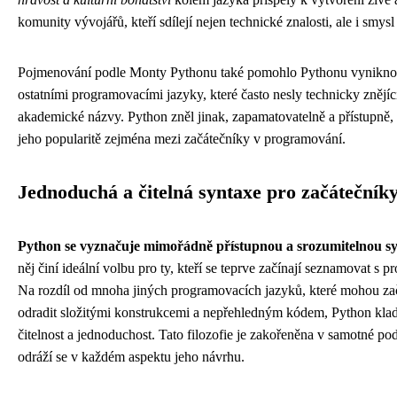
komunity vývojářů, kteří sdílejí nejen technické znalosti, ale i smys
Pojmenování podle Monty Pythonu také pomohlo Pythonu vynikno
ostatními programovacími jazyky, které často nesly technicky znějíc
akademické názvy. Python zněl jinak, zapamatovatelně a přístupně, 
jeho popularitě zejména mezi začátečníky v programování.
Jednoduchá a čitelná syntaxe pro začátečník
Python se vyznačuje mimořádně přístupnou a srozumitelnou sy
něj činí ideální volbu pro ty, kteří se teprve začínají seznamovat s
Na rozdíl od mnoha jiných programovacích jazyků, které mohou za
odradit složitými konstrukcemi a nepřehledným kódem, Python kla
čitelnost a jednoduchost. Tato filozofie je zakořeněna v samotné pod
odráží se v každém aspektu jeho návrhu.