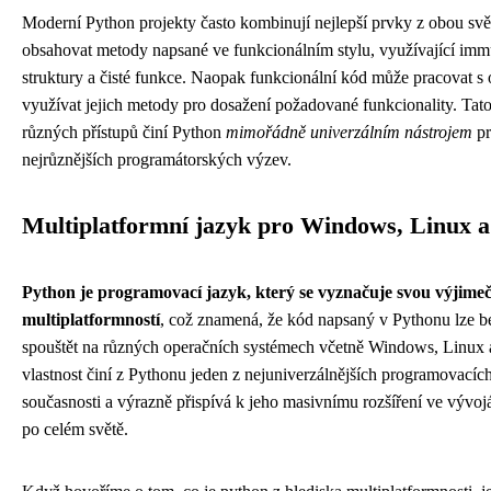
Moderní Python projekty často kombinují nejlepší prvky z obou svě
obsahovat metody napsané ve funkcionálním stylu, využívající imm
struktury a čisté funkce. Naopak funkcionální kód může pracovat s 
využívat jejich metody pro dosažení požadované funkcionality. Tato
různých přístupů činí Python
mimořádně univerzálním nástrojem
pr
nejrůznějších programátorských výzev.
Multiplatformní jazyk pro Windows, Linux 
Python je programovací jazyk, který se vyznačuje svou výjime
multiplatformností
, což znamená, že kód napsaný v Pythonu lze 
spouštět na různých operačních systémech včetně Windows, Linux
vlastnost činí z Pythonu jeden z nejuniverzálnějších programovacíc
současnosti a výrazně přispívá k jeho masivnímu rozšíření ve vývo
po celém světě.