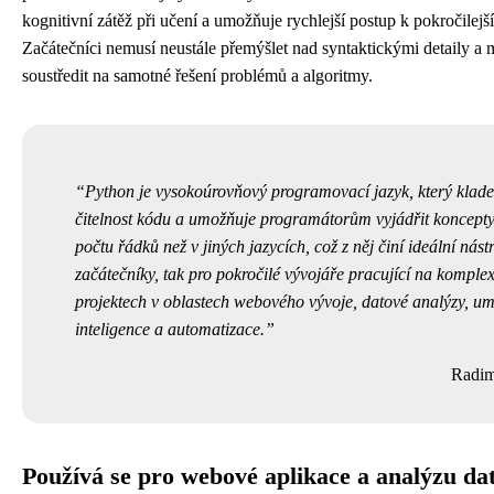
kognitivní zátěž při učení a umožňuje rychlejší postup k pokročile
Začátečníci nemusí neustále přemýšlet nad syntaktickými detaily a
soustředit na samotné řešení problémů a algoritmy.
Python je vysokoúrovňový programovací jazyk, který klad
čitelnost kódu a umožňuje programátorům vyjádřit koncept
počtu řádků než v jiných jazycích, což z něj činí ideální nástr
začátečníky, tak pro pokročilé vývojáře pracující na komple
projektech v oblastech webového vývoje, datové analýzy, um
inteligence a automatizace.
Radim
Používá se pro webové aplikace a analýzu da