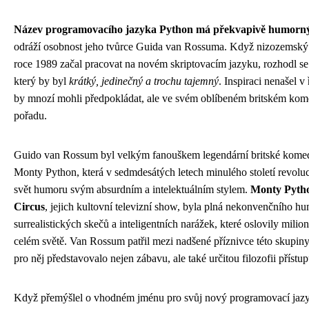
Název programovacího jazyka Python má překvapivě humorn
odráží osobnost jeho tvůrce Guida van Rossuma. Když nizozemský
roce 1989 začal pracovat na novém skriptovacím jazyku, rozhodl se
který by byl
krátký, jedinečný a trochu tajemný
. Inspiraci nenašel v 
by mnozí mohli předpokládat, ale ve svém oblíbeném britském kom
pořadu.
Guido van Rossum byl velkým fanouškem legendární britské komed
Monty Python, která v sedmdesátých letech minulého století revolu
svět humoru svým absurdním a intelektuálním stylem.
Monty Pytho
Circus
, jejich kultovní televizní show, byla plná nekonvenčního h
surrealistických skečů a inteligentních narážek, které oslovily mili
celém světě. Van Rossum patřil mezi nadšené příznivce této skupiny 
pro něj představovalo nejen zábavu, ale také určitou filozofii přístup
Když přemýšlel o vhodném jménu pro svůj nový programovací jazyk