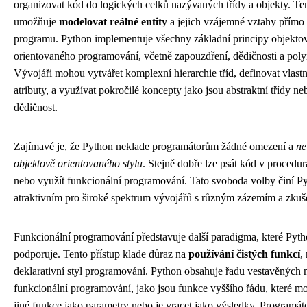
organizovat kód do logických celků nazývaných třídy a objekty. Ten
umožňuje
modelovat reálné entity
a jejich vzájemné vztahy přímo
programu. Python implementuje všechny základní principy objekto
orientovaného programování, včetně zapouzdření, dědičnosti a pol
Vývojáři mohou vytvářet komplexní hierarchie tříd, definovat vlast
atributy, a využívat pokročilé koncepty jako jsou abstraktní třídy n
dědičnost.
Zajímavé je, že Python neklade programátorům žádné omezení a
ne
objektově orientovaného stylu
. Stejně dobře lze psát kód v procedur
nebo využít funkcionální programování. Tato svoboda volby činí P
atraktivním pro široké spektrum vývojářů s různým zázemím a zkuš
Funkcionální programování představuje další paradigma, které Pyth
podporuje. Tento přístup klade důraz na
používání čistých funkcí
,
deklarativní styl programování. Python obsahuje řadu vestavěných n
funkcionální programování, jako jsou funkce vyššího řádu, které m
jiné funkce jako parametry nebo je vracet jako výsledky. Programá