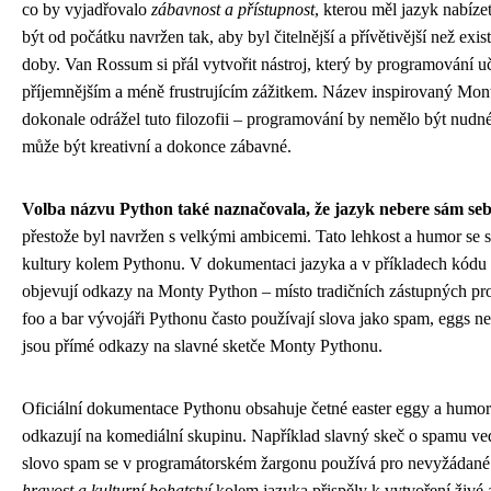
co by vyjadřovalo
zábavnost a přístupnost
, kterou měl jazyk nabíze
být od počátku navržen tak, aby byl čitelnější a přívětivější než exist
doby. Van Rossum si přál vytvořit nástroj, který by programování uč
příjemnějším a méně frustrujícím zážitkem. Název inspirovaný Mo
dokonale odrážel tuto filozofii – programování by nemělo být nudné 
může být kreativní a dokonce zábavné.
Volba názvu Python také naznačovala, že jazyk nebere sám sebe
přestože byl navržen s velkými ambicemi. Tato lehkost a humor se s
kultury kolem Pythonu. V dokumentaci jazyka a v příkladech kódu 
objevují odkazy na Monty Python – místo tradičních zástupných p
foo a bar vývojáři Pythonu často používají slova jako spam, eggs n
jsou přímé odkazy na slavné sketče Monty Pythonu.
Oficiální dokumentace Pythonu obsahuje četné easter eggy a humor
odkazují na komediální skupinu. Například slavný skeč o spamu ved
slovo spam se v programátorském žargonu používá pro nevyžádané
hravost a kulturní bohatství
kolem jazyka přispěly k vytvoření živé 