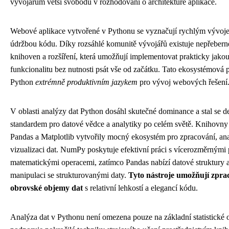
vývojářům větší svobodu v rozhodování o architektuře aplikace.
Webové aplikace vytvořené v Pythonu se vyznačují rychlým vývoj
údržbou kódu. Díky rozsáhlé komunitě vývojářů existuje nepřebern
knihoven a rozšíření, která umožňují implementovat prakticky jako
funkcionalitu bez nutnosti psát vše od začátku. Tato ekosystémová 
Python
extrémně produktivním jazykem
pro vývoj webových řešení
V oblasti analýzy dat Python dosáhl skutečné dominance a stal se de
standardem pro datové vědce a analytiky po celém světě. Knihovn
Pandas a Matplotlib vytvořily mocný ekosystém pro zpracování, an
vizualizaci dat. NumPy poskytuje efektivní práci s vícerozměrnými 
matematickými operacemi, zatímco Pandas nabízí datové struktury a
manipulaci se strukturovanými daty.
Tyto nástroje umožňují zpra
obrovské objemy dat
s relativní lehkostí a elegancí kódu.
Analýza dat v Pythonu není omezena pouze na základní statistické 