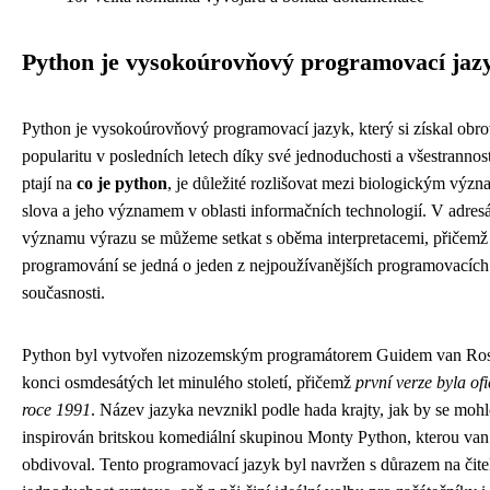
Python je vysokoúrovňový programovací jaz
Python je vysokoúrovňový programovací jazyk, který si získal obr
popularitu v posledních letech díky své jednoduchosti a všestrannost
ptají na
co je python
, je důležité rozlišovat mezi biologickým výz
slova a jeho významem v oblasti informačních technologií. V adre
významu výrazu se můžeme setkat s oběma interpretacemi, přičemž
programování se jedná o jeden z nejpoužívanějších programovacích
současnosti.
Python byl vytvořen nizozemským programátorem Guidem van R
konci osmdesátých let minulého století, přičemž
první verze byla of
roce 1991
. Název jazyka nevznikl podle hada krajty, jak by se mohlo
inspirován britskou komediální skupinou Monty Python, kterou va
obdivoval. Tento programovací jazyk byl navržen s důrazem na čite