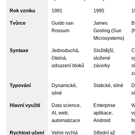
Rok vzniku
1991
1995
1
Tvůrce
Guido van
James
B
Rossum
Gosling (Sun
(
Microsystems)
Syntaxe
Jednoduchá,
Složitější,
C
čitelná,
složené
s
odsazení bloků
závorky
s
z
Typování
Dynamické,
Statické, silné
D
silné
s
Hlavní využití
Data science,
Enterprise
W
AI, web,
aplikace,
v
automatizace
Android
f
Rychlost učení
Velmi rychlá
Střední až
R