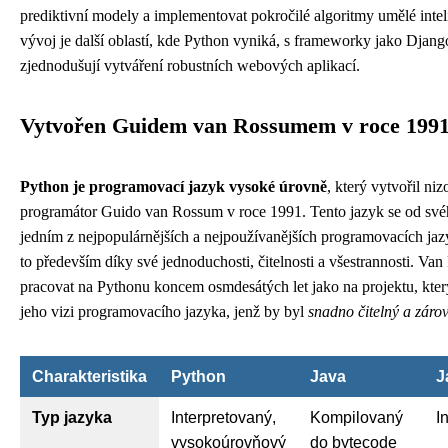
prediktivní modely a implementovat pokročilé algoritmy umělé int
vývoj je další oblastí, kde Python vyniká, s frameworky jako Django
zjednodušují vytváření robustních webových aplikací.
Vytvořen Guidem van Rossumem v roce 199
Python je programovací jazyk vysoké úrovně
, který vytvořil n
programátor Guido van Rossum v roce 1991. Tento jazyk se od svéh
jedním z nejpopulárnějších a nejpoužívanějších programovacích jaz
to především díky své jednoduchosti, čitelnosti a všestrannosti. Va
pracovat na Pythonu koncem osmdesátých let jako na projektu, kter
jeho vizi programovacího jazyka, jenž by byl
snadno čitelný a záro
Charakteristika
Python
Java
J
Typ jazyka
Interpretovaný,
Kompilovaný
I
vysokoúrovňový
do bytecode