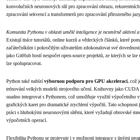
konvolučních neuronových sítí pro zpracování obrazu, rekurentních 
zpracování sekvencí a transformerů pro zpracování přirozeného jaz
Komunita Pythonu v oblasti umělé inteligence je nesmírně aktivní a
Existují tisíce tutoriálů, online kurzů a vědeckých článků, které pom
začátečníkům i pokročilým uživatelům zdokonalovat své dovednosti
jako GitHub hostí nespočet open-source projektů, ze kterých se lze 
lze spolupracovat.
Python také nabízí
výbornou podporu pro GPU akceleraci
, což 
trénování velkých modelů strojového učení. Knihovny jako CUD
snadno integrovat s Pythonem, což umožňuje využití výpočetního 
grafických karet pro dramatické zrychlení výpočtů. Tato schopnost 
práci s hlubokými neuronovými sítěmi, které vyžadují obrovské mn
výpočetních operací.
Flexibilita Pythonu se projevuje i v možnosti integrace s jinými pr