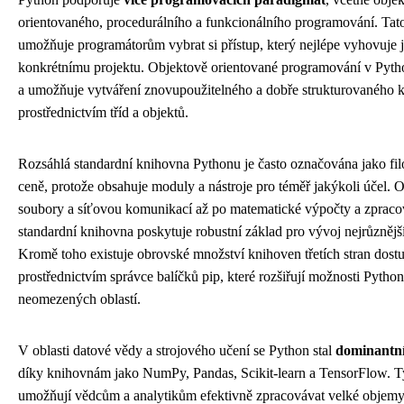
orientovaného, procedurálního a funkcionálního programování. Tato 
umožňuje programátorům vybrat si přístup, který nejlépe vyhovuje j
konkrétnímu projektu. Objektově orientované programování v Python
a umožňuje vytváření znovupoužitelného a dobře strukturovaného 
prostřednictvím tříd a objektů.
Rozsáhlá standardní knihovna Pythonu je často označována jako filo
ceně, protože obsahuje moduly a nástroje pro téměř jakýkoli účel. 
soubory a síťovou komunikací až po matematické výpočty a zpracov
standardní knihovna poskytuje robustní základ pro vývoj nejrůznější
Kromě toho existuje obrovské množství knihoven třetích stran dos
prostřednictvím správce balíčků pip, které rozšiřují možnosti Pytho
neomezených oblastí.
V oblasti datové vědy a strojového učení se Python stal
dominantn
díky knihovnám jako NumPy, Pandas, Scikit-learn a TensorFlow. Ty
umožňují vědcům a analytikům efektivně zpracovávat velké objemy 