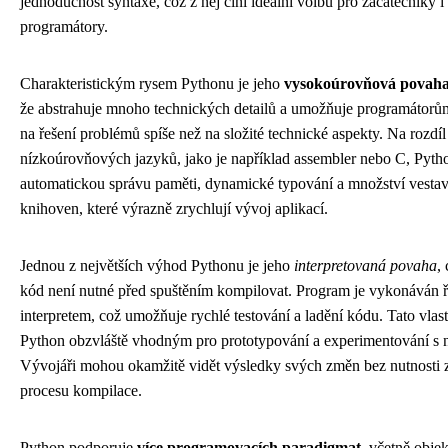
jednoduchost syntaxe, což z něj činí ideální volbu pro začátečníky 
programátory.
Charakteristickým rysem Pythonu je jeho
vysokoúrovňová povah
že abstrahuje mnoho technických detailů a umožňuje programátorům
na řešení problémů spíše než na složité technické aspekty. Na rozdíl
nízkoúrovňových jazyků, jako je například assembler nebo C, Pyth
automatickou správu paměti, dynamické typování a množství vesta
knihoven, které výrazně zrychlují vývoj aplikací.
Jednou z největších výhod Pythonu je jeho
interpretovaná povaha
,
kód není nutné před spuštěním kompilovat. Program je vykonáván 
interpretem, což umožňuje rychlé testování a ladění kódu. Tato vlast
Python obzvláště vhodným pro prototypování a experimentování s
Vývojáři mohou okamžitě vidět výsledky svých změn bez nutnosti
procesu kompilace.
Python podporuje
více programovacích paradigmat
, včetně obje