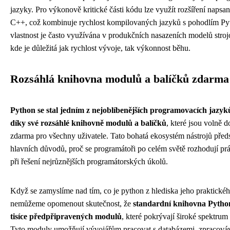
jazyky. Pro výkonově kritické části kódu lze využít rozšíření napsa
C++, což kombinuje rychlost kompilovaných jazyků s pohodlím Py
vlastnost je často využívána v produkčních nasazeních modelů stro
kde je důležitá jak rychlost vývoje, tak výkonnost běhu.
Rozsáhlá knihovna modulů a balíčků zdarma
Python se stal jedním z nejoblíbenějších programovacích jazy
díky své rozsáhlé knihovně modulů a balíčků
, které jsou volně 
zdarma pro všechny uživatele. Tato bohatá ekosystém nástrojů předs
hlavních důvodů, proč se programátoři po celém světě rozhodují pr
při řešení nejrůznějších programátorských úkolů.
Když se zamyslíme nad tím, co je python z hlediska jeho praktickéh
nemůžeme opomenout skutečnost, že
standardní knihovna Pytho
tisíce předpřipravených modulů
, které pokrývají široké spektrum 
Tyto moduly umožňují vývojářům pracovat s databázemi, zpracováv