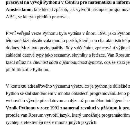
pracoval na vývoji Pythonu v Centru pro matematiku a inform
Amsterdamu
, kde hledal způsob, jak vytvořit nástupce programov
ABC, se kterým předtím pracoval.
První veřejná verze Pythonu byla vydána v únoru 1991 jako Python 
této rané fázi obsahovala mnoho prvků, které jsou charakteristické 
dodnes. Mezi tyto prvky patřily třídy s děděním, zpracování výjime
základní datové typy jako seznamy, slovníky a řetězce. Van Rossu
kladl důraz na
čitelnost kódu a jednoduchost syntaxe
, což se stalo 
pilířů filozofie Pythonu.
V kontextu adresářového významu výrazu co je python je důležité z
Python se stal standardem v mnoha oblastech programování. Jeho po
webového vývoje přes datovou analýzu až po umělou inteligenci a s
Vznik Pythonu v roce 1991 znamenal revoluci v přístupu k pr
protože van Rossum vytvořil jazyk, který umožňuje programátorům
rychleji a efektivněji než v mnoha jiných jazycích.