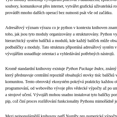
soubory, komunikovat přes internet, vytvářet grafická uživatelská ro
provádět mnoho dalších operací bez nutnosti psát vše od začátku.
Adresářový význam výrazu co je python v kontextu knihoven zna
toho, jak jsou tyto moduly organizovány a strukturovány. Python v
hierarchický systém balíčků a modulů, kde každý balíček může obsa
podbalíčky a moduly. Tato struktura připomíná adresářový systém v 
vývojářům usnadňuje orientaci a vyhledávání potřebných nástrojů.
Kromě standardní knihovny existuje
Python Package Index
, známý
který představuje centrální repozitář obsahující stovky tisíc balíčků
komunitou. Tento obrovský ekosystém pokrývá prakticky každou ob
programování, od webového vývoje přes vědecké výpočty až po umě
a strojové učení. Vývojáři mohou snadno instalovat tyto balíčky po
pip, což činí proces rozšiřování funkcionality Pythonu mimořádně
Mezi nejpopulárnější knihovny patří NumPy pro numerické výpočty