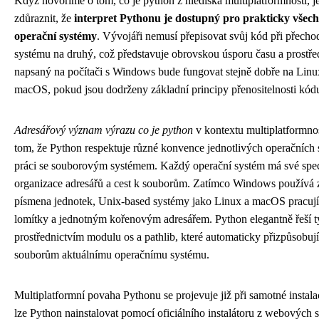
Když hovoříme o tom, co je python z hlediska multiplatformnosti, je
zdůraznit, že
interpret Pythonu je dostupný pro prakticky všec
operační systémy
. Vývojáři nemusí přepisovat svůj kód při přecho
systému na druhý, což představuje obrovskou úsporu času a prostř
napsaný na počítači s Windows bude fungovat stejně dobře na Lin
macOS, pokud jsou dodrženy základní principy přenositelnosti kód
Adresářový význam výrazu co je python
v kontextu multiplatformnos
tom, že Python respektuje různé konvence jednotlivých operačních 
práci se souborovým systémem. Každý operační systém má své spe
organizace adresářů a cest k souborům. Zatímco Windows používá z
písmena jednotek, Unix-based systémy jako Linux a macOS pracuj
lomítky a jednotným kořenovým adresářem. Python elegantně řeší ty
prostřednictvím modulu os a pathlib, které automaticky přizpůsobují
souborům aktuálnímu operačnímu systému.
Multiplatformní povaha Pythonu se projevuje již při samotné insta
lze Python nainstalovat pomocí oficiálního instalátoru z webových 