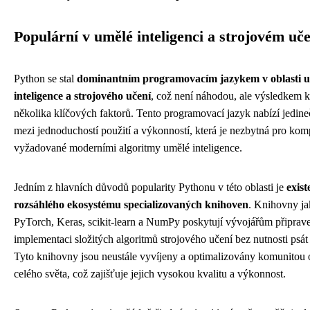
Populární v umělé inteligenci a strojovém uče
Python se stal
dominantním programovacím jazykem v oblasti 
inteligence a strojového učení
, což není náhodou, ale výsledkem
několika klíčových faktorů. Tento programovací jazyk nabízí jedi
mezi jednoduchostí použití a výkonností, která je nezbytná pro ko
vyžadované moderními algoritmy umělé inteligence.
Jedním z hlavních důvodů popularity Pythonu v této oblasti je
exist
rozsáhlého ekosystému specializovaných knihoven
. Knihovny j
PyTorch, Keras, scikit-learn a NumPy poskytují vývojářům připrave
implementaci složitých algoritmů strojového učení bez nutnosti psát
Tyto knihovny jsou neustále vyvíjeny a optimalizovány komunitou 
celého světa, což zajišťuje jejich vysokou kvalitu a výkonnost.