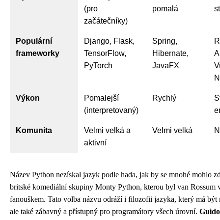
(pro
pomalá
s
začátečníky)
Populární
Django, Flask,
Spring,
R
frameworky
TensorFlow,
Hibernate,
A
PyTorch
JavaFX
V
N
Výkon
Pomalejší
Rychlý
S
(interpretovaný)
e
Komunita
Velmi velká a
Velmi velká
N
aktivní
Název Python nezískal jazyk podle hada, jak by se mnohé mohlo zdá
britské komediální skupiny Monty Python, kterou byl van Rossum
fanouškem. Tato volba názvu odráží i filozofii jazyka, který má být 
ale také zábavný a přístupný pro programátory všech úrovní.
Guido