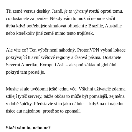
Tři země versus desítky. Jasně,
je to výrazný rozdíl
oproti tomu,
co dostanete za peníze. Někdy vám to možná nebude stačit –
třeba když potřebujete simulovat připojení z Brazílie, Austrálie
nebo kterékoliv jiné země mimo tento trojlístek.
Ale víte co? Ten výběr není náhodný. ProtonVPN vybral lokace
pokrývající hlavní světové regiony a časová pásma. Dostanete
Severní Ameriku, Evropu i Asii – alespoň základní globální
pokrytí tam prostě je.
Musíte si ale uvědomit ještě jednu věc. Všichni uživatelé zdarma
sdílejí tytéž servery, takže občas to může být pomalejší, zejména
v době špičky. Představte si to jako dálnici – když na ni najedou
tisíce aut najednou, prostě se to zpomalí.
Stačí vám to, nebo ne?