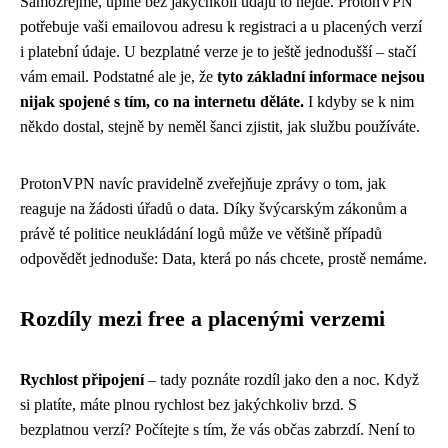
Samozřejmě, úplně bez jakýchkoli údajů to nejde. ProtonVPN
potřebuje vaši emailovou adresu k registraci a u placených verzí
i platební údaje. U bezplatné verze je to ještě jednodušší – stačí
vám email. Podstatné ale je, že
tyto základní informace nejsou
nijak spojené s tím, co na internetu děláte.
I kdyby se k nim
někdo dostal, stejně by neměl šanci zjistit, jak službu používáte.
ProtonVPN navíc pravidelně zveřejňuje zprávy o tom, jak
reaguje na žádosti úřadů o data. Díky švýcarským zákonům a
právě té politice neukládání logů může ve většině případů
odpovědět jednoduše: Data, která po nás chcete, prostě nemáme.
Rozdíly mezi free a placenými verzemi
Rychlost připojení
– tady poznáte rozdíl jako den a noc. Když
si platíte, máte plnou rychlost bez jakýchkoliv brzd. S
bezplatnou verzí? Počítejte s tím, že vás občas zabrzdí. Není to