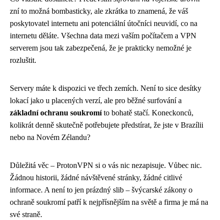
zní to možná bombasticky, ale zkrátka to znamená, že váš
poskytovatel internetu ani potenciální útočníci neuvidí, co na
internetu děláte. Všechna data mezi vaším počítačem a VPN
serverem jsou tak zabezpečená, že je prakticky nemožné je
rozluštit.
Servery máte k dispozici ve třech zemích. Není to sice desítky
lokací jako u placených verzí, ale pro běžné surfování a
základní ochranu soukromí
to bohatě stačí. Koneckonců,
kolikrát denně skutečně potřebujete předstírat, že jste v Brazílii
nebo na Novém Zélandu?
Důležitá věc – ProtonVPN si o vás nic nezapisuje. Vůbec nic.
Žádnou historii, žádné návštěvené stránky, žádné citlivé
informace. A není to jen prázdný slib – švýcarské zákony o
ochraně soukromí patří k nejpřísnějším na světě a firma je má na
své straně.