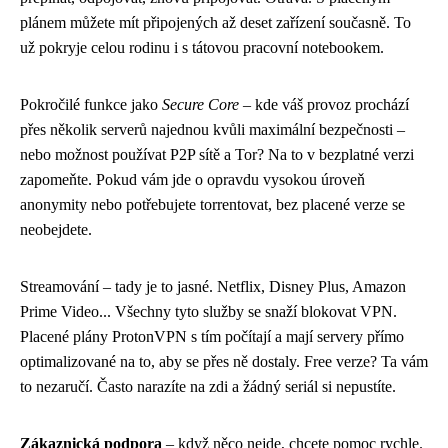
plánem můžete mít připojených až deset zařízení současně. To
už pokryje celou rodinu i s tátovou pracovní notebookem.
Pokročilé funkce jako
Secure Core
– kde váš provoz prochází
přes několik serverů najednou kvůli maximální bezpečnosti –
nebo možnost používat P2P sítě a Tor? Na to v bezplatné verzi
zapomeňte. Pokud vám jde o opravdu vysokou úroveň
anonymity nebo potřebujete torrentovat, bez placené verze se
neobejdete.
Streamování – tady je to jasné. Netflix, Disney Plus, Amazon
Prime Video... Všechny tyto služby se snaží blokovat VPN.
Placené plány ProtonVPN s tím počítají a mají servery přímo
optimalizované na to, aby se přes ně dostaly. Free verze? Ta vám
to nezaručí. Často narazíte na zdi a žádný seriál si nepustíte.
Zákaznická podpora
– když něco nejde, chcete pomoc rychle.