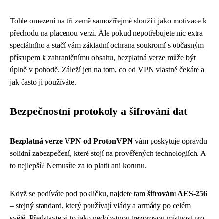
Tohle omezení na tři země samozřřejmě slouží i jako motivace k
přechodu na placenou verzi. Ale pokud nepotřebujete nic extra
speciálního a stačí vám základní ochrana soukromí s občasným
přístupem k zahraničnímu obsahu, bezplatná verze může být
úplně v pohodě. Záleží jen na tom, co od VPN vlastně čekáte a
jak často ji používáte.
Bezpečnostní protokoly a šifrování dat
Bezplatná verze VPN od ProtonVPN
vám poskytuje opravdu
solidní zabezpečení, které stojí na prověřených technologiích. A
to nejlepší? Nemusíte za to platit ani korunu.
Když se podíváte pod pokličku, najdete tam
šifrování AES-256
– stejný standard, který používají vlády a armády po celém
světě. Představte si to jako nedobytnou trezorovou místnost pro