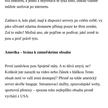
svá omezení, a jedno z největších se týká toho, odkud vlastně
můžete surfovat po internetu.
Zatímco ti, kdo platí, mají k dispozici servery po celém světě, vy
jako uživatel zdarma dostanete přístup pouze ke třem zemím.
Zní to málo? Možná ano, ale pojďme se podívat, jaké země to
jsou a proč právě tyto.
Amerika – brána k zámořskému obsahu
První zastávkou jsou Spojené státy. A to dává smysl, ne?
Kolikrát jste narazili na video nebo článek s hláškou Tento
obsah není ve vaší zemi dostupný? Přesně na tohle americký
server skvěle funguje. Streamovací služby, zpravodajské weby,
sportovní přenosy – spousta toho nejlepšího obsahu prostě
vychází z USA.