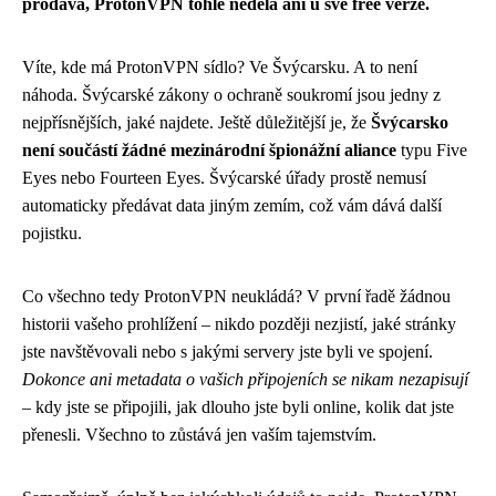
prodává, ProtonVPN tohle nedělá ani u své free verze.
Víte, kde má ProtonVPN sídlo? Ve Švýcarsku. A to není
náhoda. Švýcarské zákony o ochraně soukromí jsou jedny z
nejpřísnějších, jaké najdete. Ještě důležitější je, že
Švýcarsko
není součástí žádné mezinárodní špionážní aliance
typu Five
Eyes nebo Fourteen Eyes. Švýcarské úřady prostě nemusí
automaticky předávat data jiným zemím, což vám dává další
pojistku.
Co všechno tedy ProtonVPN neukládá? V první řadě žádnou
historii vašeho prohlížení – nikdo později nezjistí, jaké stránky
jste navštěvovali nebo s jakými servery jste byli ve spojení.
Dokonce ani metadata o vašich připojeních se nikam nezapisují
– kdy jste se připojili, jak dlouho jste byli online, kolik dat jste
přenesli. Všechno to zůstává jen vaším tajemstvím.