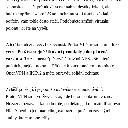
Japonsko. Jasně, prémiová verze nabízí desítky lokalit, ale
buďme upřímní – pro běžnou ochranu soukromí a základní
potřeby vám tohle často stačí. Potřebujete změnit virtuální
polohu? Máte na výběr.
A teď ta důležitá věc: bezpečnost. ProtonVPN nešidí ani u free
verze. Používá
stejné šifrovací protokoly jako placená
varianta
. To znamená špičkové šifrování AES-256, které
prakticky nejde prolomit. Přidejte k tomu moderní protokoly
OpenVPN a IKEv2 a máte opravdu solidní ochranu.
Zvlášť potěšující je
politika nulového zaznamenávání
.
ProtonVPN sídlí ve Švýcarsku, kde berou soukromí vážně.
Nezaznamenávají, kam chodíte, co děláte, jakou máte IP adresu.
Nic. A není to jen marketingová fráze – prošli nezávislými
audity, které to potvrdily.