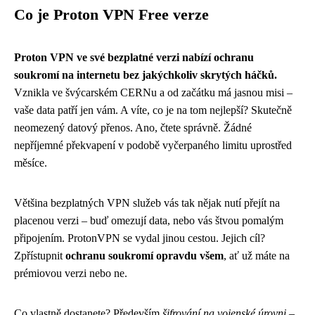
Co je Proton VPN Free verze
Proton VPN ve své bezplatné verzi nabízí ochranu
soukromí na internetu bez jakýchkoliv skrytých háčků.
Vznikla ve švýcarském CERNu a od začátku má jasnou misi –
vaše data patří jen vám. A víte, co je na tom nejlepší? Skutečně
neomezený datový přenos. Ano, čtete správně. Žádné
nepříjemné překvapení v podobě vyčerpaného limitu uprostřed
měsíce.
Většina bezplatných VPN služeb vás tak nějak nutí přejít na
placenou verzi – buď omezují data, nebo vás štvou pomalým
připojením. ProtonVPN se vydal jinou cestou. Jejich cíl?
Zpřístupnit
ochranu soukromí opravdu všem
, ať už máte na
prémiovou verzi nebo ne.
Co vlastně dostanete? Především
šifrování na vojenské úrovni
–