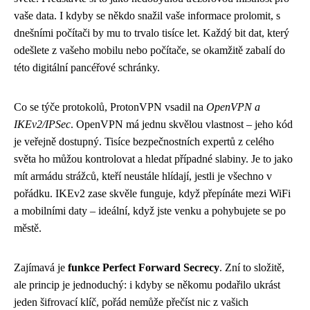
vaše data. I kdyby se někdo snažil vaše informace prolomit, s
dnešními počítači by mu to trvalo tisíce let. Každý bit dat, který
odešlete z vašeho mobilu nebo počítače, se okamžitě zabalí do
této digitální pancéřové schránky.
Co se týče protokolů, ProtonVPN vsadil na
OpenVPN a
IKEv2/IPSec
. OpenVPN má jednu skvělou vlastnost – jeho kód
je veřejně dostupný. Tisíce bezpečnostních expertů z celého
světa ho můžou kontrolovat a hledat případné slabiny. Je to jako
mít armádu strážců, kteří neustále hlídají, jestli je všechno v
pořádku. IKEv2 zase skvěle funguje, když přepínáte mezi WiFi
a mobilními daty – ideální, když jste venku a pohybujete se po
městě.
Zajímavá je
funkce Perfect Forward Secrecy
. Zní to složitě,
ale princip je jednoduchý: i kdyby se někomu podařilo ukrást
jeden šifrovací klíč, pořád nemůže přečíst nic z vašich