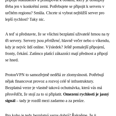
třeba jen v konkrétní zemi. Potřebujete se připojit k serveru v
určitém regionu? Smůla. Chcete si vybrat nejbližší server pro
lepší rychlost? Taky nic.
A teď si představte, že se všichni bezplatní uživatelé hrnou na ty
tři servery. Servery jsou
přetížené
, hlavně večer nebo o víkendu,
kdy je nejvíc lidí online. Výsledek? Ještě pomalejší připojení,
fronty, čekání. Zatímco platící zákazníci mají přednost a připojí
se hned.
ProtonVPN to samozřejmě nedělá ze zlomyslnosti. Potřebují
nějak financovat provoz a rozvoj celé té infrastruktury.
Bezplatná verze je vlastně taková ochutnávka, která vás má
přesvědčit, že stojí za to si připlatit.
Omezení rychlosti je jasný
signál
– tady je rozdíl mezi zadarmo a za peníze.
Pro koho je tedy bezplatná verze dobrá? Řekněme, že ji