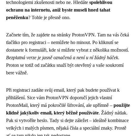
technologiemi zkušenosti nebo ne. Hledáte
spolehlivou
ochranu na internetu, aniž byste museli hned tahat
peněženku
? Tohle je přesně ono.
Začnete tím, že zajdete na stránky ProtonVPN. Tam na vás čeká
tlačítko pro registraci – nemůžete ho minout. Po kliknutí se
dostanete k formuláři, kde si můžete vybrat z několika možností.
Bezplatná verze je jasně označená a není u ní žádný háček
.
Proton se totiž od začátku snaží být otevřený a vaše soukromí
bere vážně.
Při registraci zadáte svůj email, který pak budete používat k
přihlášení. Sice vám ProtonVPN doporučí jejich vlastní
ProtonMail, který má pokročilé šifrování, ale upřímně –
použijte
klidně jakýkoliv email, který běžně používáte
. Žádný nátlak.
Pak si vytvoříte heslo. Tady si dejte záležet – ideálně kombinace
velkých i malých písmen, nějaká čísla a speciální znaky. Prostě
ať se tam nikdo jen tak nedostane.