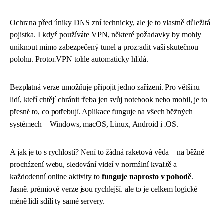
Ochrana před úniky DNS zní technicky, ale je to vlastně důležitá
pojistka. I když používáte VPN, některé požadavky by mohly
uniknout mimo zabezpečený tunel a prozradit vaši skutečnou
polohu. ProtonVPN tohle automaticky hlídá.
Bezplatná verze umožňuje připojit jedno zařízení. Pro většinu
lidí, kteří chtějí chránit třeba jen svůj notebook nebo mobil, je to
přesně to, co potřebují. Aplikace funguje na všech běžných
systémech – Windows, macOS, Linux, Android i iOS.
A jak je to s rychlostí? Není to žádná raketová věda – na běžné
procházení webu, sledování videí v normální kvalitě a
každodenní online aktivity to
funguje naprosto v pohodě
.
Jasně, prémiové verze jsou rychlejší, ale to je celkem logické –
méně lidí sdílí ty samé servery.