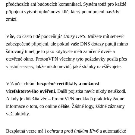
předchozích ani budoucích komunikací. Systém totiž pro každé
připojení vytvoří úplně nový klíč, který po odpojení navždy
zmizí.
Víte, co často lidé podceňují?
Úniky DNS
. Můžete mít sebevíc
zabezpečené připojení, ale pokud vaše DNS dotazy putují mimo
šifrovaný tunel, je to jako kdybyste měli zamčené dveře a
otevřené okno. ProtonVPN všechny tyto požadavky posílá přes
vlastní servery, takže nikdo nevidí, jaké stránky navštěvujete.
Váš účet chrání
bezpečné certifikáty a možnost
vícefaktorového ověření
. Další pojistka navíc nikdy neuškodí.
A tady je důležitá věc – ProtonVPN neukladá prakticky žádné
informace o tom, co online děláte. Žádné logy, žádné záznamy
vaší aktivity.
Bezplatná verze má i
ochranu proti únikům IPv6
a automatické