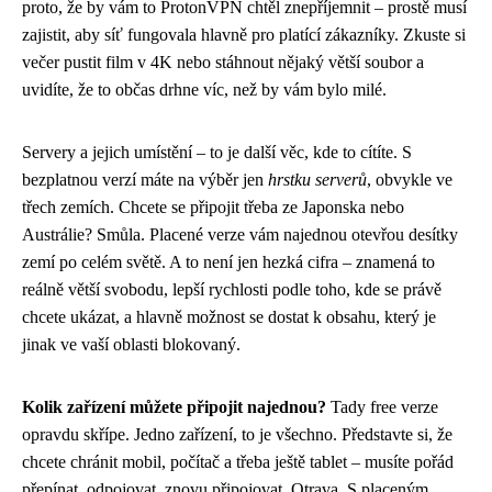
proto, že by vám to ProtonVPN chtěl znepříjemnit – prostě musí
zajistit, aby síť fungovala hlavně pro platící zákazníky. Zkuste si
večer pustit film v 4K nebo stáhnout nějaký větší soubor a
uvidíte, že to občas drhne víc, než by vám bylo milé.
Servery a jejich umístění – to je další věc, kde to cítíte. S
bezplatnou verzí máte na výběr jen
hrstku serverů
, obvykle ve
třech zemích. Chcete se připojit třeba ze Japonska nebo
Austrálie? Smůla. Placené verze vám najednou otevřou desítky
zemí po celém světě. A to není jen hezká cifra – znamená to
reálně větší svobodu, lepší rychlosti podle toho, kde se právě
chcete ukázat, a hlavně možnost se dostat k obsahu, který je
jinak ve vaší oblasti blokovaný.
Kolik zařízení můžete připojit najednou?
Tady free verze
opravdu skřípe. Jedno zařízení, to je všechno. Představte si, že
chcete chránit mobil, počítač a třeba ještě tablet – musíte pořád
přepínat, odpojovat, znovu připojovat. Otrava. S placeným