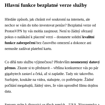
Hlavní funkce bezplatné verze služby
Hledáte způsob, jak chránit své soukromí na internetu, ale
nechce se vám do toho investovat peníze? Bezplatná verze od
ProtonVPN by vás mohla zaujmout. Není to žádný ořezaný
pokus o nalákání k placené verzi – dostanete solidní
kvalitní
funkce zabezpečení
bez časového omezení a dokonce ani
nemusíte zadávat platební kartu.
Co dělá tuto službu výjimečnou? Především
neomezený datový
přenos
. Zkuste si to představit – většina konkurence vás po pár
gigabytech zastaví a čeká, až si zaplatíte. Tady nic takového.
Surfujete, koukáte na videa, stahujete, co potřebujete. Žádné
počítání megabajtů, žádný stres, že vám uprostřed filmu dojdou
data.
Servery máte k dispozici
ve třech zemích
– USA, Nizozemsko a