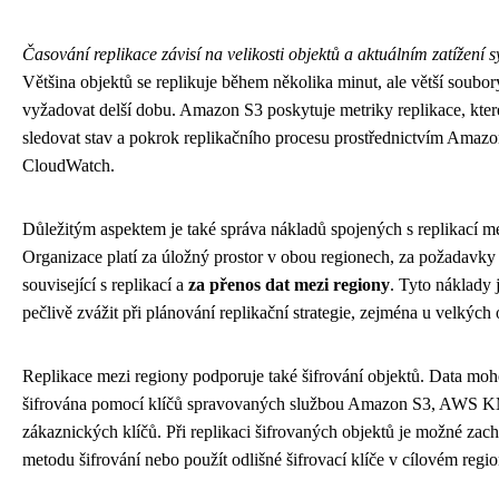
Časování replikace závisí na velikosti objektů a aktuálním zatížení 
Většina objektů se replikuje během několika minut, ale větší soub
vyžadovat delší dobu. Amazon S3 poskytuje metriky replikace, kte
sledovat stav a pokrok replikačního procesu prostřednictvím Amaz
CloudWatch.
Důležitým aspektem je také správa nákladů spojených s replikací me
Organizace platí za úložný prostor v obou regionech, za požadavk
související s replikací a
za přenos dat mezi regiony
. Tyto náklady 
pečlivě zvážit při plánování replikační strategie, zejména u velkých
Replikace mezi regiony podporuje také šifrování objektů. Data moh
šifrována pomocí klíčů spravovaných službou Amazon S3, AWS 
zákaznických klíčů. Při replikaci šifrovaných objektů je možné zach
metodu šifrování nebo použít odlišné šifrovací klíče v cílovém regi