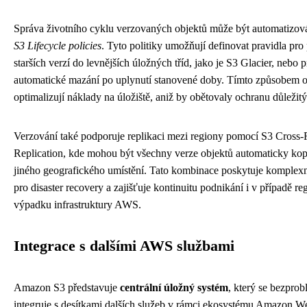
Správa životního cyklu verzovaných objektů může být automatizo
S3 Lifecycle policies
. Tyto politiky umožňují definovat pravidla pro
starších verzí do levnějších úložných tříd, jako je S3 Glacier, nebo p
automatické mazání po uplynutí stanovené doby. Tímto způsobem o
optimalizují náklady na úložiště, aniž by obětovaly ochranu důležitý
Verzování také podporuje replikaci mezi regiony pomocí S3 Cross
Replication, kde mohou být všechny verze objektů automaticky ko
jiného geografického umístění. Tato kombinace poskytuje komplexní
pro disaster recovery a zajišťuje kontinuitu podnikání i v případě re
výpadku infrastruktury AWS.
Integrace s dalšími AWS službami
Amazon S3 představuje
centrální úložný systém
, který se bezpro
integruje s desítkami dalších služeb v rámci ekosystému Amazon W