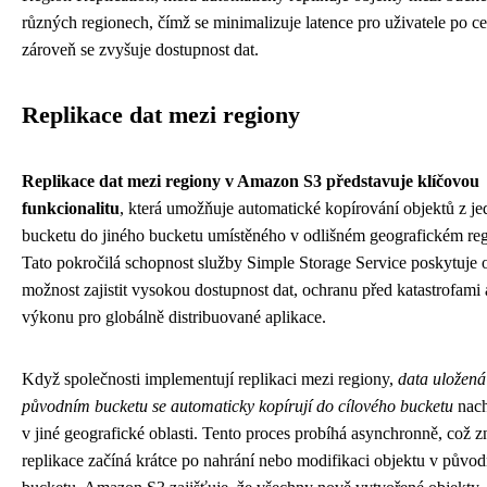
různých regionech, čímž se minimalizuje latence pro uživatele po ce
zároveň se zvyšuje dostupnost dat.
Replikace dat mezi regiony
Replikace dat mezi regiony v Amazon S3 představuje klíčovou
funkcionalitu
, která umožňuje automatické kopírování objektů z j
bucketu do jiného bucketu umístěného v odlišném geografickém r
Tato pokročilá schopnost služby Simple Storage Service poskytuje 
možnost zajistit vysokou dostupnost dat, ochranu před katastrofami 
výkonu pro globálně distribuované aplikace.
Když společnosti implementují replikaci mezi regiony,
data uložená
původním bucketu se automaticky kopírují do cílového bucketu
nach
v jiné geografické oblasti. Tento proces probíhá asynchronně, což 
replikace začíná krátce po nahrání nebo modifikaci objektu v půvo