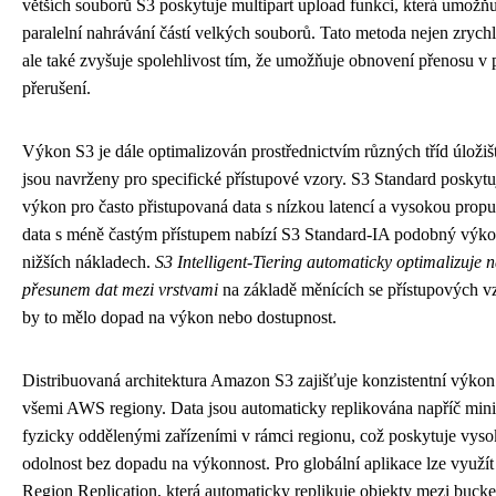
větších souborů S3 poskytuje multipart upload funkci, která umožňu
paralelní nahrávání částí velkých souborů. Tato metoda nejen zrychl
ale také zvyšuje spolehlivost tím, že umožňuje obnovení přenosu v 
přerušení.
Výkon S3 je dále optimalizován prostřednictvím různých tříd úložišt
jsou navrženy pro specifické přístupové vzory. S3 Standard poskyt
výkon pro často přistupovaná data s nízkou latencí a vysokou propus
data s méně častým přístupem nabízí S3 Standard-IA podobný výko
nižších nákladech.
S3 Intelligent-Tiering automaticky optimalizuje 
přesunem dat mezi vrstvami
na základě měnících se přístupových vz
by to mělo dopad na výkon nebo dostupnost.
Distribuovaná architektura Amazon S3 zajišťuje konzistentní výkon
všemi AWS regiony. Data jsou automaticky replikována napříč min
fyzicky oddělenými zařízeními v rámci regionu, což poskytuje vys
odolnost bez dopadu na výkonnost. Pro globální aplikace lze využít
Region Replication, která automaticky replikuje objekty mezi bucke