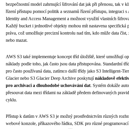
bezpečnostní model zahrnující šifrování dat jak při přenosu, tak v kli
řízení přístupu pomocí politik a seznamů řízení přístupu, integraci 
Identity and Access Management a možnost využití vlastních šifrova
Každý bucket i jednotlivé objekty mohou mít nastavena specifická 
práva, což umožňuje precizní kontrolu nad tím, kdo může data číst, 
nebo mazat.
AWS S3 také implementuje koncept tříd úložiště, které umožňují op
náklady podle toho, jak často jsou data přistupována. Standardní tří
pro často používaná data, zatímco další třídy jako S3 Intelligent-Tie
Glacier nebo S3 Glacier Deep Archive poskytují
nákladově efektiv
pro archivaci a dlouhodobé uchovávání dat
. Systém dokáže aut
přesouvat data mezi třídami na základě předem definovaných pravid
cyklu.
Přístup k datům v AWS S3 je možný prostřednictvím různých rozhr
webové konzole, příkazového řádku, SDK pro různé programovací 