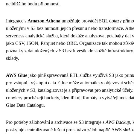
nejbližšího bodu přítomnosti.
Integrace s
Amazon Athena
umožňuje provádět SQL dotazy přímo
uloženými v S3 bez nutnosti jejich přesunu nebo transformace. Athe
serverless analytická služba, která dokáže analyzovat petabajty dat 
jako CSV, JSON, Parquet nebo ORC. Organizace tak mohou získáv
poznatky z dat uložených v S3 bez investic do složité infrastruktury
sklady.
AWS Glue
jako plně spravovaná ETL služba využívá S3 jako primá
pro vstupní i výstupní data. Glue může automaticky objevovat sché
uložených v S3, katalogizovat je a připravovat pro analytické účely
crawlery procházejí buckety, identifikují formáty a vytvářejí meta
Glue Data Catalogu.
Pro potřeby zálohování a archivace se S3 integruje s
AWS Backup
, 
poskytuje centralizované řešení pro správu záloh napříč AWS služb