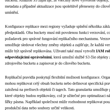
bucketu. Amazon S3 zajišťuje, že všechny nově vytvořené objekty, 
metadata a případné aktualizace jsou spolehlivě přeneseny do cílov
umístění.
Konfigurace replikace mezi regiony vyžaduje splnění několika zákl
předpokladů. Oba buckety musí mít povolenou funkci verzování, co
požadavek pro správné fungování replikačního mechanismu. Verzo
umožňuje sledovat všechny změny objektů a zajišťuje, že každá ve
může být správně replikována. Uživatel také musí vytvořit
IAM roli
odpovídajícími oprávněními
, která umožní službě S3 číst objekty 
zdrojového bucketu a zapisovat je do cílového bucketu.
Replikační pravidla poskytují flexibilní možnosti konfigurace. Orga
mohou replikovat celý obsah bucketu nebo definovat specifická pra
založená na prefixech objektů či tagech. Tato granularita umožňuje p
které objekty budou replikovány, což je užitečné pro optimalizaci n
šířky pásma. Například společnost může rozhodnout replikovat pou
produkční data nebo soubory určité velikosti.