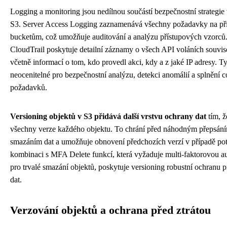
Logging a monitoring jsou nedílnou součástí bezpečnostní strategi
S3. Server Access Logging zaznamenává všechny požadavky na pří
bucketům, což umožňuje auditování a analýzu přístupových vzorc
CloudTrail poskytuje detailní záznamy o všech API voláních souvise
včetně informací o tom, kdo provedl akci, kdy a z jaké IP adresy. Ty
neocenitelné pro bezpečnostní analýzu, detekci anomálií a splnění 
požadavků.
Versioning objektů v S3 přidává další vrstvu ochrany dat
tím, 
všechny verze každého objektu. To chrání před náhodným přepsán
smazáním dat a umožňuje obnovení předchozích verzí v případě po
kombinaci s MFA Delete funkcí, která vyžaduje multi-faktorovou au
pro trvalé smazání objektů, poskytuje versioning robustní ochranu pr
dat.
Verzování objektů a ochrana před ztrátou