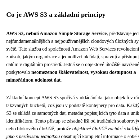
Co je AWS S3 a základní principy
AWS S3, neboli Amazon Simple Storage Service
, představuje je
nejfundamentálnějších a nejpoužívanějších cloudových úložných s
světě. Tato služba od společnosti Amazon Web Services revolucion
způsob, jakým organizace a jednotlivci ukládají, spravují a přistupu
datům v digitálním prostředí. Jedná se o objektové úložiště navržené
poskytovalo
neomezenou škálovatelnost, vysokou dostupnost a
mimořádnou odolnost dat
.
Základní koncept AWS S3 spočívá v ukládání dat jako objektů v rá
takzvaných bucketů, což jsou v podstatě kontejnery pro data. Každý
S3 se skládá ze samotných dat, metadat popisujících tyto data a uni
identifikátoru. Tento přístup se zásadně liší od tradičních souborov
nebo blokového úložiště, protože
objektové úložiště zachází s kaž
jako s nezávislou jednotkou
obsahující kompletní informace o sobě 