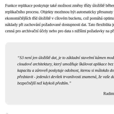
Funkce replikace poskytuje také možnost změny třídy úložiště běh
replikačního procesu. Objekty mozhnou být automaticky přesunuty
ekonomičtějších tříd úložiště v cílovém bucketu, což pomáhá optima
náklady při zachování požadované dostupnosti dat. Tato flexibilita j
cenná pro archivační účely nebo pro data s nižšími požadavky na př
S3 není jen úložiště dat, je to základní stavební kámen mod
cloudové architektury, který umožňuje škálovat aplikace bez
kapacitu a zároveň poskytuje odolnost, kterou si málokdo d
představit - jedenáct devítek trvanlivosti znamená, že vaše d
bezpečnější než kdykoli předtím.
Radim