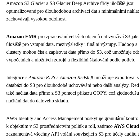
Amazon S3 Glacier a S3 Glacier Deep Archive třídy úložiště jsou
optimalizované pro dlouhodobou archivaci dat s minimálními nákla
zachovávají vysokou odolnost.
Amazon EMR
pro zpracování velkých objemů dat využívá S3 jako
úložiště pro vstupní data, mezivýsledky i finální výstupy. Hadoop a
clustery mohou číst a zapisovat data přímo do S3, což umožňuje od
výpočetních a úložných zdrojů a flexibilní škálování podle potřeb.
Integrace s
Amazon RDS
a
Amazon Redshift
umožňuje exportovat s
databází do S3 pro dlouhodobé uchovávání nebo další analýzy. Red
také načítat data přímo z S3 pomocí příkazu COPY, což zjednodušu
načítání dat do datového skladu.
AWS Identity and Access Management poskytuje granulární kontrol
k objektům v S3 prostřednictvím politik a rolí, zatímco
AWS Cloud
zaznamenává všechny API volání související s S3 pro účely auditu 