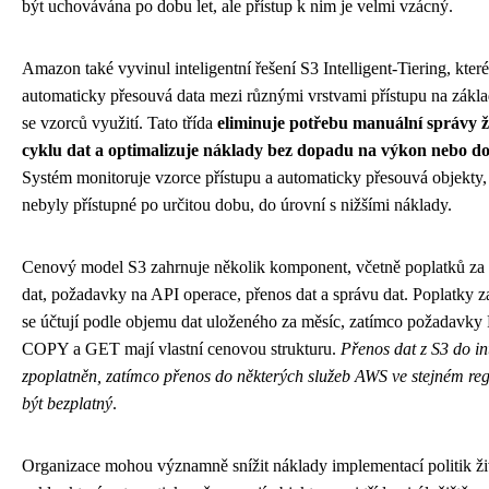
být uchovávána po dobu let, ale přístup k nim je velmi vzácný.
Amazon také vyvinul inteligentní řešení S3 Intelligent-Tiering, které
automaticky přesouvá data mezi různými vrstvami přístupu na zákl
se vzorců využití. Tato třída
eliminuje potřebu manuální správy ž
cyklu dat a optimalizuje náklady bez dopadu na výkon nebo d
Systém monitoruje vzorce přístupu a automaticky přesouvá objekty,
nebyly přístupné po určitou dobu, do úrovní s nižšími náklady.
Cenový model S3 zahrnuje několik komponent, včetně poplatků za 
dat, požadavky na API operace, přenos dat a správu dat. Poplatky z
se účtují podle objemu dat uloženého za měsíc, zatímco požadavky
COPY a GET mají vlastní cenovou strukturu.
Přenos dat z S3 do in
zpoplatněn, zatímco přenos do některých služeb AWS ve stejném re
být bezplatný
.
Organizace mohou významně snížit náklady implementací politik ž