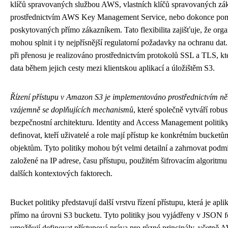
klíčů spravovaných službou AWS, vlastních klíčů spravovaných z
prostřednictvím AWS Key Management Service, nebo dokonce pom
poskytovaných přímo zákazníkem. Tato flexibilita zajišťuje, že org
mohou splnit i ty nejpřísnější regulatorní požadavky na ochranu dat.
při přenosu je realizováno prostřednictvím protokolů SSL a TLS, kt
data během jejich cesty mezi klientskou aplikací a úložištěm S3.
Řízení přístupu v Amazon S3 je implementováno prostřednictvím ně
vzájemně se doplňujících mechanismů
, které společně vytváří robus
bezpečnostní architekturu. Identity and Access Management politik
definovat, kteří uživatelé a role mají přístup ke konkrétním bucketů
objektům. Tyto politiky mohou být velmi detailní a zahrnovat podm
založené na IP adrese, času přístupu, použitém šifrovacím algoritm
dalších kontextových faktorech.
Bucket politiky představují další vrstvu řízení přístupu, která je apl
přímo na úrovni S3 bucketu. Tyto politiky jsou vyjádřeny v JSON 
umožňují definovat přístupová práva pro různé principály, včetně 