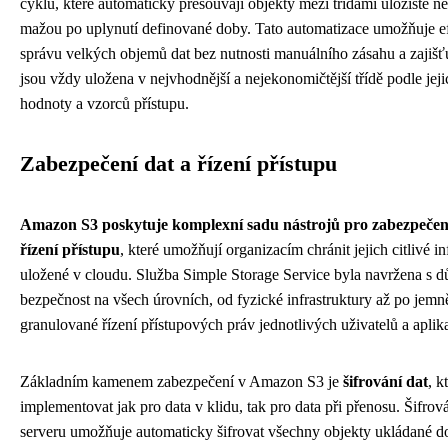
cyklu, které automaticky přesouvají objekty mezi třídami úložiště ne
mažou po uplynutí definované doby. Tato automatizace umožňuje ef
správu velkých objemů dat bez nutnosti manuálního zásahu a zajišťu
jsou vždy uložena v nejvhodnější a nejekonomičtější třídě podle jeji
hodnoty a vzorců přístupu.
Zabezpečení dat a řízení přístupu
Amazon S3 poskytuje komplexní sadu nástrojů pro zabezpečení
řízení přístupu
, které umožňují organizacím chránit jejich citlivé i
uložené v cloudu. Služba Simple Storage Service byla navržena s 
bezpečnost na všech úrovních, od fyzické infrastruktury až po jemn
granulované řízení přístupových práv jednotlivých uživatelů a aplika
Základním kamenem zabezpečení v Amazon S3 je
šifrování dat
, k
implementovat jak pro data v klidu, tak pro data při přenosu. Šifrová
serveru umožňuje automaticky šifrovat všechny objekty ukládané 