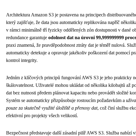
Architektura Amazon S3 je postavena na principech distribuovanéh
který zajišťuje, že data jsou automaticky replikována napříč několik
v rámci minimálně tří fyzicky oddělených zón dostupnosti v dané ob
redundance garantuje
odolnost dat na úrovni 99,999999999 proc
praxi znamená, že pravděpodobnost ztráty dat je téměř nulová. Slu
automaticky detekuje a opravuje jakékoliv poškození dat pomocí p
kontrol integrity.
Jedním z klíčových principů fungování AWS S3 je jeho prakticky 
škálovatelnost. Uživatelé mohou ukládat od několika kilobajtů až po
dat bez nutnosti předem plánovat kapacitu nebo provádět složité ko
Systém se automaticky přizpůsobuje rostoucím požadavkům a
uživa
pouze za skutečně využité úložiště a přenosy dat
, což činí službu e
efektivní pro projekty všech velikostí.
Bezpečnost představuje další zásadní pilíř AWS S3. Služba nabízí v