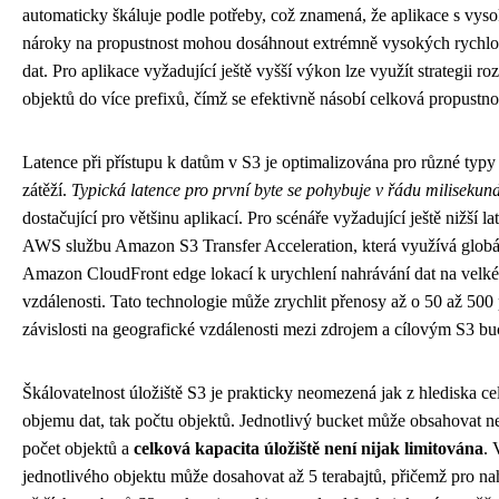
automaticky škáluje podle potřeby, což znamená, že aplikace s vys
nároky na propustnost mohou dosáhnout extrémně vysokých rychlo
dat. Pro aplikace vyžadující ještě vyšší výkon lze využít strategii ro
objektů do více prefixů, čímž se efektivně násobí celková propustno
Latence při přístupu k datům v S3 je optimalizována pro různé typy
zátěží.
Typická latence pro první byte se pohybuje v řádu milisekun
dostačující pro většinu aplikací. Pro scénáře vyžadující ještě nižší la
AWS službu Amazon S3 Transfer Acceleration, která využívá globál
Amazon CloudFront edge lokací k urychlení nahrávání dat na velké
vzdálenosti. Tato technologie může zrychlit přenosy až o 50 až 500
závislosti na geografické vzdálenosti mezi zdrojem a cílovým S3 b
Škálovatelnost úložiště S3 je prakticky neomezená jak z hlediska c
objemu dat, tak počtu objektů. Jednotlivý bucket může obsahovat 
počet objektů a
celková kapacita úložiště není nijak limitována
. 
jednotlivého objektu může dosahovat až 5 terabajtů, přičemž pro na