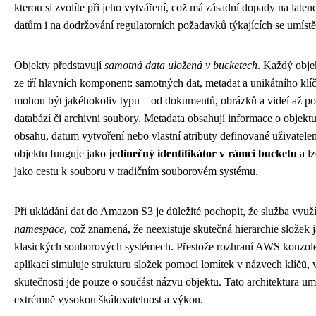
kterou si zvolíte při jeho vytváření, což má zásadní dopady na latenc
datům i na dodržování regulatorních požadavků týkajících se umístě
Objekty představují
samotná data uložená v bucketech
. Každý obje
ze tří hlavních komponent: samotných dat, metadat a unikátního klí
mohou být jakéhokoliv typu – od dokumentů, obrázků a videí až po
databází či archivní soubory. Metadata obsahují informace o objektu,
obsahu, datum vytvoření nebo vlastní atributy definované uživatele
objektu funguje jako
jedinečný identifikátor v rámci bucketu
a lz
jako cestu k souboru v tradičním souborovém systému.
Při ukládání dat do Amazon S3 je důležité pochopit, že služba vyu
namespace
, což znamená, že neexistuje skutečná hierarchie složek 
klasických souborových systémech. Přestože rozhraní AWS konzol
aplikací simuluje strukturu složek pomocí lomítek v názvech klíčů, 
skutečnosti jde pouze o součást názvu objektu. Tato architektura u
extrémně vysokou škálovatelnost a výkon.