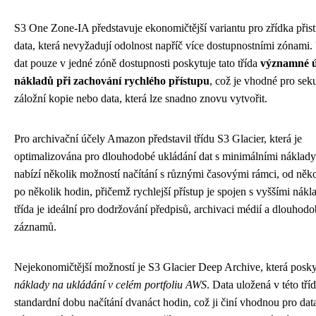
S3 One Zone-IA představuje ekonomičtější variantu pro zřídka při
data, která nevyžadují odolnost napříč více dostupnostními zónami
dat pouze v jedné zóně dostupnosti poskytuje tato třída
významné 
nákladů při zachování rychlého přístupu
, což je vhodné pro sek
záložní kopie nebo data, která lze snadno znovu vytvořit.
Pro archivační účely Amazon představil třídu S3 Glacier, která je
optimalizována pro dlouhodobé ukládání dat s minimálními náklady
nabízí několik možností načítání s různými časovými rámci, od něk
po několik hodin, přičemž rychlejší přístup je spojen s vyššími nákl
třída je ideální pro dodržování předpisů, archivaci médií a dlouhod
záznamů.
Nejekonomičtější možností je S3 Glacier Deep Archive, která posk
náklady na ukládání v celém portfoliu AWS
. Data uložená v této tří
standardní dobu načítání dvanáct hodin, což ji činí vhodnou pro dat