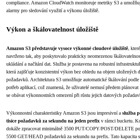
compliance. Amazon CloudWatch monitoruje metriky S3 a umožňuje
alarmy pro sledování využití a výkonu úložiště.
Výkon a škálovatelnost úložiště
Amazon S3 představuje vysoce výkonné cloudové úložiště
, které
navrženo tak, aby poskytovalo prakticky neomezenou škálovatelnos
ukládání a načítání dat. Služba je postavena na robustní infrastrukt
která zajišťuje konzistentní výkon bez ohledu na objem uložených d
požadavků. Architektura S3 umožňuje automatické škálování podle 
potřeb aplikací, což znamená, že uživatelé nemusí předem plánovat 
se obávat výkonnostních omezení při růstu jejich datových požadav
Výkonnostní charakteristiky Amazon S3 jsou impresivní a
služba 
tisíce požadavků za sekundu na jeden prefix
v rámci bucketu. K
dokáže zpracovat minimálně 3500 PUT/COPY/POST/DELETE po
5500 GET/HEAD požadavků za sekundu na prefix. Tato kapacita s