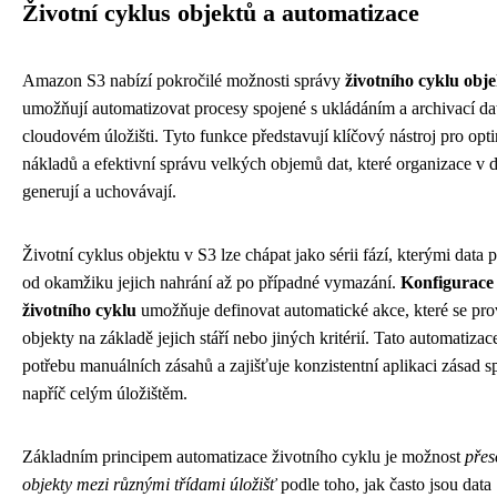
Životní cyklus objektů a automatizace
Amazon S3 nabízí pokročilé možnosti správy
životního cyklu obj
umožňují automatizovat procesy spojené s ukládáním a archivací da
cloudovém úložišti. Tyto funkce představují klíčový nástroj pro opti
nákladů a efektivní správu velkých objemů dat, které organizace v 
generují a uchovávají.
Životní cyklus objektu v S3 lze chápat jako sérii fází, kterými data 
od okamžiku jejich nahrání až po případné vymazání.
Konfigurace 
životního cyklu
umožňuje definovat automatické akce, které se pro
objekty na základě jejich stáří nebo jiných kritérií. Tato automatizac
potřebu manuálních zásahů a zajišťuje konzistentní aplikaci zásad s
napříč celým úložištěm.
Základním principem automatizace životního cyklu je možnost
přes
objekty mezi různými třídami úložišť
podle toho, jak často jsou data