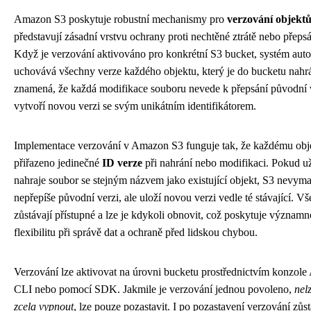
Amazon S3 poskytuje robustní mechanismy pro
verzování objekt
představují zásadní vrstvu ochrany proti nechtěné ztrátě nebo přepsá
Když je verzování aktivováno pro konkrétní S3 bucket, systém aut
uchovává všechny verze každého objektu, který je do bucketu nahr
znamená, že každá modifikace souboru nevede k přepsání původní v
vytvoří novou verzi se svým unikátním identifikátorem.
Implementace verzování v Amazon S3 funguje tak, že každému obje
přiřazeno jedinečné
ID verze
při nahrání nebo modifikaci. Pokud už
nahraje soubor se stejným názvem jako existující objekt, S3 nevyma
nepřepíše původní verzi, ale uloží novou verzi vedle té stávající. V
zůstávají přístupné a lze je kdykoli obnovit, což poskytuje význam
flexibilitu při správě dat a ochraně před lidskou chybou.
Verzování lze aktivovat na úrovni bucketu prostřednictvím konzo
CLI nebo pomocí SDK. Jakmile je verzování jednou povoleno,
nelz
zcela vypnout
, lze pouze pozastavit. I po pozastavení verzování zůst