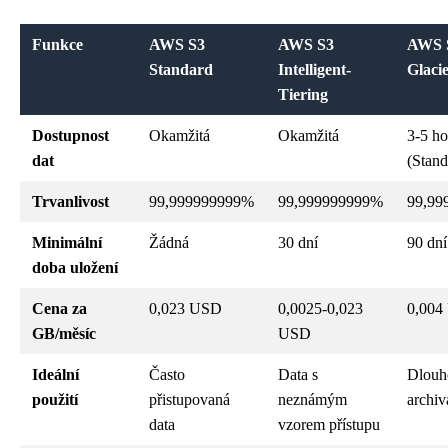
Funkce
AWS S3
AWS S3
AWS 
Standard
Intelligent-
Glaci
Tiering
Dostupnost
Okamžitá
Okamžitá
3-5 ho
dat
(Stand
Trvanlivost
99,999999999%
99,999999999%
99,99
Minimální
Žádná
30 dní
90 dní
doba uložení
Cena za
0,023 USD
0,0025-0,023
0,004
GB/měsíc
USD
Ideální
Často
Data s
Dlouh
použití
přistupovaná
neznámým
archiv
data
vzorem přístupu