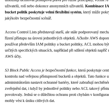
uživatelů, rolí nebo dokonce anonymních uživatelů.
Kombinace IAM
bucket politik poskytuje velmi flexibilní systém
, který může pokr
jakýkoliv bezpečnostní scénář.
Access Control Lists představují starší, ale stále podporovaný mec
řízení přístupu na úrovni jednotlivých objektů. Ačkoliv AWS dopor
používat především IAM politiky a bucket politiky, ACL mohou být
určitých specifických situacích, například při sdílení objektů napříč
AWS účty.
S3 Block Public Access je bezpečnostní funkce
, která poskytuje cen
kontrolu nad veřejnou přístupností bucketů a objektů. Tato funkce
administrátorům nastavit ochranné bariéry, které zabraňují nechtěn
zveřejnění dat, i když by jednotlivé politiky nebo ACL takový příst
povolovaly. Jedná se o důležitou ochranu proti chybám v konfigurac
mohly vést k úniku citlivých dat.