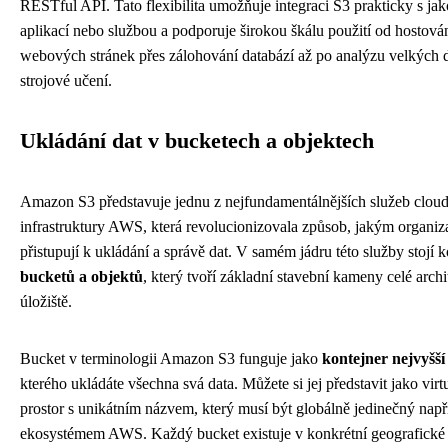
RESTful API. Tato flexibilita umožňuje integraci S3 prakticky s ja
aplikací nebo službou a podporuje širokou škálu použití od hostován
webových stránek přes zálohování databází až po analýzu velkých d
strojové učení.
Ukládání dat v bucketech a objektech
Amazon S3 představuje jednu z nejfundamentálnějších služeb clou
infrastruktury AWS, která revolucionizovala způsob, jakým organiz
přistupují k ukládání a správě dat. V samém jádru této služby stojí 
bucketů a objektů
, který tvoří základní stavební kameny celé archi
úložiště.
Bucket v terminologii Amazon S3 funguje jako
kontejner nejvyšší
kterého ukládáte všechna svá data. Můžete si jej představit jako virt
prostor s unikátním názvem, který musí být globálně jedinečný nap
ekosystémem AWS. Každý bucket existuje v konkrétní geografické o