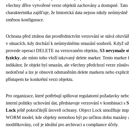
všechny dříve vytvořené verze objektů zachovány a dostupné. Tato
charakteristika zajišťuje, že historická data nejsou nikdy neúmyslně
změnou konfigurace.
Ochrana před ztrátou dat prostřednictvím verzování se stává obzvláš
v situacích, kdy dochází k neúmyslnému smazání souborů. Když už
provede operaci DELETE na verzovaném objektu,
S3 nevymaže o
fyzicky
, ale místo toho vloží takzvaný delete marker. Tento marker 
indikátor, že objekt byl smazán, ale všechny předchozí verze zůstáva
nedotčené a lze je obnovit odstraněním delete markeru nebo explici
přístupem ke konkrétní verzi objektu.
Pro organizace, které potřebují splňovat regulatorní požadavky neb
interní politiky uchování dat, představuje verzování v kombinaci s
S
Lock
ještě pokročilejší úroveň ochrany. Object Lock umožňuje im
WORM model, kde objekty nemohou být po určitou dobu mazány 
modifikovány, což je ideální pro archivaci a compliance účely.