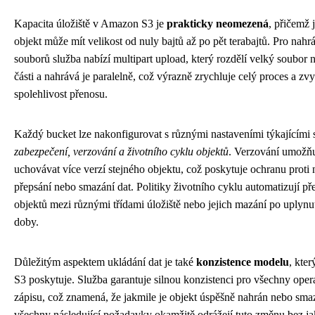
Kapacita úložiště v Amazon S3 je
prakticky neomezená
, přičemž 
objekt může mít velikost od nuly bajtů až po pět terabajtů. Pro nahr
souborů služba nabízí multipart upload, který rozdělí velký soubor 
části a nahrává je paralelně, což výrazně zrychluje celý proces a zv
spolehlivost přenosu.
Každý bucket lze nakonfigurovat s různými nastaveními týkajícími 
zabezpečení, verzování a životního cyklu objektů
. Verzování umožň
uchovávat více verzí stejného objektu, což poskytuje ochranu prot
přepsání nebo smazání dat. Politiky životního cyklu automatizují p
objektů mezi různými třídami úložiště nebo jejich mazání po uplynu
doby.
Důležitým aspektem ukládání dat je také
konzistence modelu
, kte
S3 poskytuje. Služba garantuje silnou konzistenci pro všechny oper
zápisu, což znamená, že jakmile je objekt úspěšně nahrán nebo sma
všechny následující požadavky okamžitě odrážejí tuto změnu bez ja