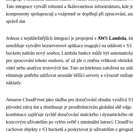
Tato integrace vytváří robustní a škálovatelnou infrastrukturu, kde j
komponenty spolupracují a vzájemně se doplňují při zpracování, an
správě dat.
Jednou z nejdůležitějších integrací je propojení s
AWS Lambda
, kt
umožňuje vytvářet bezserverové aplikace reagující na události v S3
bucketu nahrán nový soubor, Lambda funkce může být automaticky
pro zpracování tohoto souboru, ať už jde o změnu velikosti obrázků
videí nebo analýzu textových dat. Tato architektura založená na udá
eliminuje potřebu udržovat neustále běžící servery a výrazně snižuj
náklady.
Amazon CloudFront
jako služba pro doručování obsahu využívá S3
původní zdroj dat a distribuuje je prostřednictvím globální sítě edge 
kombinace zajišťuje rychlé doručování statického i dynamického o
koncovým uživatelům po celém světě s minimální latencí. CloudFr
cachovat objekty z S3 bucketů a poskytovat je uživatelům z geogra