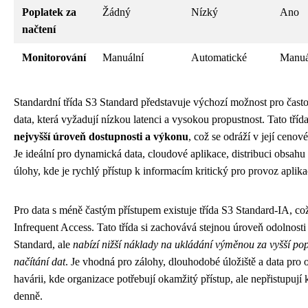
Poplatek za
Žádný
Nízký
Ano
načtení
Monitorování
Manuální
Automatické
Manuá
Standardní třída S3 Standard představuje výchozí možnost pro čast
data, která vyžadují nízkou latenci a vysokou propustnost. Tato tříd
nejvyšší úroveň dostupnosti a výkonu
, což se odráží v její cenové
Je ideální pro dynamická data, cloudové aplikace, distribuci obsahu 
úlohy, kde je rychlý přístup k informacím kritický pro provoz aplika
Pro data s méně častým přístupem existuje třída S3 Standard-IA, c
Infrequent Access. Tato třída si zachovává stejnou úroveň odolnosti
Standard, ale
nabízí nižší náklady na ukládání výměnou za vyšší pop
načítání dat
. Je vhodná pro zálohy, dlouhodobé úložiště a data pro
havárii, kde organizace potřebují okamžitý přístup, ale nepřistupují
denně.