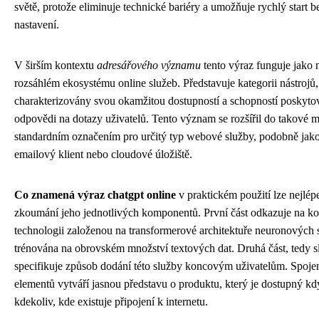
světě, protože eliminuje technické bariéry a umožňuje rychlý start b
nastavení.
V širším kontextu
adresářového významu
tento výraz funguje jako 
rozsáhlém ekosystému online služeb. Představuje kategorii nástrojů,
charakterizovány svou okamžitou dostupností a schopností poskytova
odpovědi na dotazy uživatelů. Tento význam se rozšířil do takové mír
standardním označením pro určitý typ webové služby, podobně jak
emailový klient nebo cloudové úložiště.
Co znamená výraz chatgpt online
v praktickém použití lze nejlép
zkoumání jeho jednotlivých komponentů. První část odkazuje na ko
technologii založenou na transformerové architektuře neuronových sí
trénována na obrovském množství textových dat. Druhá část, tedy s
specifikuje způsob dodání této služby koncovým uživatelům. Spoje
elementů vytváří jasnou představu o produktu, který je dostupný kd
kdekoliv, kde existuje připojení k internetu.