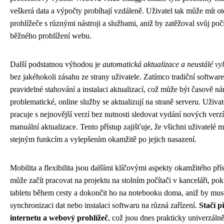
veškerá data a výpočty probíhají vzdáleně. Uživatel tak může mít ot
prohlížeče s různými nástroji a službami, aniž by zatěžoval svůj po
běžného prohlížení webu.
Další podstatnou výhodou je
automatická aktualizace a neustálé vy
bez jakéhokoli zásahu ze strany uživatele. Zatímco tradiční softwar
pravidelné stahování a instalaci aktualizací, což může být časově ná
problematické, online služby se aktualizují na straně serveru. Uživat
pracuje s nejnovější verzí bez nutnosti sledovat vydání nových verz
manuální aktualizace. Tento přístup zajišťuje, že všichni uživatelé m
stejným funkcím a vylepšením okamžitě po jejich nasazení.
Mobilita a flexibilita jsou dalšími klíčovými aspekty okamžitého pří
může začít pracovat na projektu na stolním počítači v kanceláři, po
tabletu během cesty a dokončit ho na notebooku doma, aniž by muse
synchronizaci dat nebo instalaci softwaru na různá zařízení.
Stačí p
internetu a webový prohlížeč
, což jsou dnes prakticky univerzáln