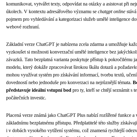
komunikovat, vytvářet texty, odpovídat na otázky a asistovat při nej
úkolech. V kontextu adresářového významu se
chatgpt online
stává
pojmem pro vyhledávání a kategorizaci služeb umělé inteligence do
webové rozhraní.
Základní verze ChatGPT je nabízena zcela zdarma a umožňuje kaž
vyzkoušet si možnosti konverzační umělé inteligence bez jakýchkol
závazků. Tato bezplatná varianta poskytuje přístup k pokročilému
modelu, který dokáže zpracovávat širokou škálu dotazů a požadavk
mohou využívat systém pro získávání informací, tvorbu textů, učen
dovedností nebo jednoduše pro konverzaci na nejrůznější témata.
B
představuje ideální vstupní bod
pro ty, kteří se chtějí seznámit s 
počátečních investic.
Placená verze známá jako ChatGPT Plus nabízí rozšířené funkce a 
základnímu bezplatnému přístupu. Předplatitelé této služby získávají 
i v dobách vysokého vytížení systému, což znamená rychlejší odezvu