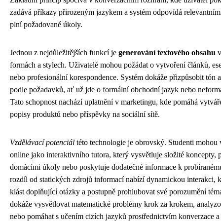
zadává příkazy přirozeným jazykem a systém odpovídá relevantním
plní požadované úkoly.
Jednou z nejdůležitějších funkcí je
generování textového obsahu
v
formách a stylech. Uživatelé mohou požádat o vytvoření článků, esej
nebo profesionální korespondence. Systém dokáže přizpůsobit tón 
podle požadavků, ať už jde o formální obchodní jazyk nebo neformá
Tato schopnost nachází uplatnění v marketingu, kde pomáhá vytváře
popisy produktů nebo příspěvky na sociální sítě.
Vzdělávací potenciál
této technologie je obrovský. Studenti mohou 
online jako interaktivního tutora, který vysvětluje složité koncepty,
domácími úkoly nebo poskytuje dodatečné informace k probíraném
rozdíl od statických zdrojů informací nabízí dynamickou interakci, 
klást doplňující otázky a postupně prohlubovat své porozumění tém
dokáže vysvětlovat matematické problémy krok za krokem, analyzova
nebo pomáhat s učením cizích jazyků prostřednictvím konverzace a