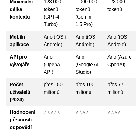
Maximální
128 000
1 000 000
128 000
délka
tokenů
tokenů
tokenů
kontextu
(GPT-4
(Gemini
Turbo)
1.5 Pro)
Mobilní
Ano (iOS i
Ano (iOS i
Ano (iOS i
aplikace
Android)
Android)
Android)
API pro
Ano
Ano
Ano (Azure
vývojáře
(OpenAI
(Google AI
OpenAI)
API)
Studio)
Počet
přes 180
přes 100
přes 77
uživatelů
milionů
milionů
milionů
(2024)
Hodnocení
⭐⭐⭐⭐⭐
⭐⭐⭐⭐
⭐⭐⭐⭐
přesnosti
odpovědí