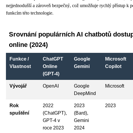
nejjednodušší a zároveň bezpečný, což umožňuje rychlý přístup k 
funkcím této technologie.
Srovnání populárních AI chatbotů dostu
online (2024)
Funkce /
ChatGPT
Google
Microsoft
Vlastnost
Online
Gemini
Copilot
(GPT-4)
Vývojář
OpenAI
Google
Microsoft
DeepMind
Rok
2022
2023
2023
spuštění
(ChatGPT),
(Bard),
GPT-4 v
Gemini
roce 2023
2024