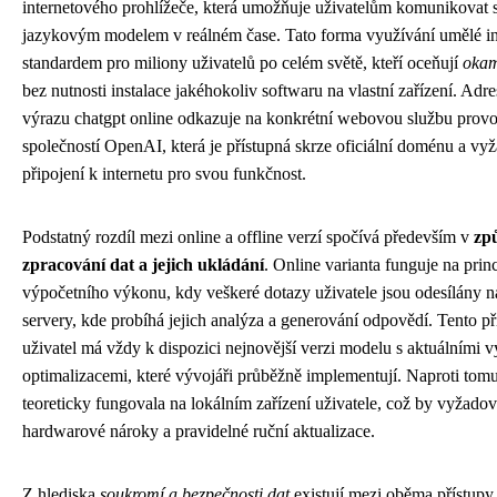
internetového prohlížeče, která umožňuje uživatelům komunikovat 
jazykovým modelem v reálném čase. Tato forma využívání umělé int
standardem pro miliony uživatelů po celém světě, kteří oceňují
okam
bez nutnosti instalace jakéhokoliv softwaru na vlastní zařízení. Ad
výrazu chatgpt online odkazuje na konkrétní webovou službu pro
společností OpenAI, která je přístupná skrze oficiální doménu a vyž
připojení k internetu pro svou funkčnost.
Podstatný rozdíl mezi online a offline verzí spočívá především v
zp
zpracování dat a jejich ukládání
. Online varianta funguje na pri
výpočetního výkonu, kdy veškeré dotazy uživatele jsou odesílány n
servery, kde probíhá jejich analýza a generování odpovědí. Tento pří
uživatel má vždy k dispozici nejnovější verzi modelu s aktuálními v
optimalizacemi, které vývojáři průběžně implementují. Naproti tomu
teoreticky fungovala na lokálním zařízení uživatele, což by vyžado
hardwarové nároky a pravidelné ruční aktualizace.
Z hlediska
soukromí a bezpečnosti dat
existují mezi oběma přístup