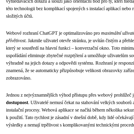
vyhledávacích dotazů a slouží jako orientační bod pro ty, kteří hleda
této technologii bez komplikací spojených s instalací aplikací nebo r
složitých účtů.
Webové rozhraní ChatGPT je optimalizováno pro
maximální uživat
přívětivost
. Jakmile uživatel otevře stránku, je uvítán čistým a pře
který se soustředí na hlavní funkci – konverzační okno. Toto minima
uspořádání eliminuje zbytečné rozptýlení a umožňuje uživatelům sou
výhradně na jejich dotazy a odpovědi systému. Rozhraní je responzi
znamená, že se automaticky přizpůsobuje velikosti obrazovky zaříze
zobrazováno.
Jednou z nejvýznamnějších výhod přístupu přes webový prohlížeč 
dostupnost
. Uživatelé nemusí čekat na stahování velkých souborů 
instalační procesy. Webová aplikace se načítá během několika sekun
k použití. Tato rychlost je zásadní v dnešní době, kdy lidé očekávaj
výsledky a nemají trpělivost s komplikovanými technickými proced