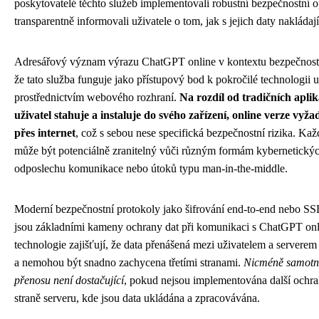
poskytovatelé těchto služeb implementovali robustní bezpečnostní o
transparentně informovali uživatele o tom, jak s jejich daty nakládají
Adresářový význam výrazu ChatGPT online v kontextu bezpečnosti
že tato služba funguje jako přístupový bod k pokročilé technologii 
prostřednictvím webového rozhraní.
Na rozdíl od tradičních aplika
uživatel stahuje a instaluje do svého zařízení, online verze vyž
přes internet
, což s sebou nese specifická bezpečnostní rizika. Ka
může být potenciálně zranitelný vůči různým formám kybernetickýc
odposlechu komunikace nebo útoků typu man-in-the-middle.
Moderní bezpečnostní protokoly jako šifrování end-to-end nebo SS
jsou základními kameny ochrany dat při komunikaci s ChatGPT onl
technologie zajišťují, že data přenášená mezi uživatelem a serverem
a nemohou být snadno zachycena třetími stranami.
Nicméně samotné
přenosu není dostačující
, pokud nejsou implementována další ochra
straně serveru, kde jsou data ukládána a zpracovávána.