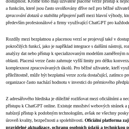
dostupnost. Kromě toho mají uživatelé placené verze přístup k ne
a funkcím, které jsou často uvolňovány dříve než pro běžné uživate
zpracování dotazů a stabilita připojení
patří mezi hlavní výhody, kt
především profesionálové a firmy využívající ChatGPT pro každode
Rozdíly mezi bezplatnou a placenou verzí se projevují také v dostup
pokročilých funkcí, jako je například integrace s dalšími nástroji, r
analýzy dat nebo přístup k specializovaným modelům zaměřeným n
oblasti. Placená verze často zahrnuje vyšší limity pro délku konverz
komplexnost zpracovávaných úkolů. Pro běžné uživatele, kteří vy
příležitostně, může být bezplatná verze zcela dostačující, zatímco p
organizace často nachází hodnotu v investici do prémiového předpl
Z adresářového hlediska je důležité rozlišovat mezi oficiálními a neo
přístupu k ChatGPT online. Existuje množství webových stránek a p
nabízejí přístup k podobným technologiím, avšak ne všechny poskyt
úroveň kvality, bezpečnosti a spolehlivosti.
Oficiální platforma zaj
pravidelné aktualizace, ochranu osobních údajů a technickou