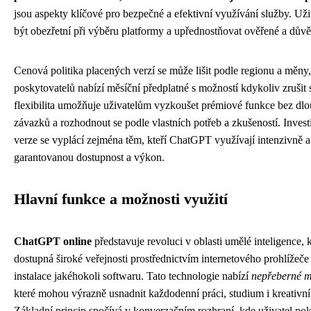
jsou aspekty klíčové pro bezpečné a efektivní využívání služby. Uži
být obezřetní při výběru platformy a upřednostňovat ověřené a dův
Cenová politika placených verzí se může lišit podle regionu a měny,
poskytovatelů nabízí měsíční předplatné s možností kdykoliv zrušit 
flexibilita umožňuje uživatelům vyzkoušet prémiové funkce bez d
závazků a rozhodnout se podle vlastních potřeb a zkušeností. Invest
verze se vyplácí zejména těm, kteří ChatGPT využívají intenzivně a
garantovanou dostupnost a výkon.
Hlavní funkce a možnosti využití
ChatGPT online
představuje revoluci v oblasti umělé inteligence, k
dostupná široké veřejnosti prostřednictvím internetového prohlížeče
instalace jakéhokoli softwaru. Tato technologie nabízí
nepřeberné m
které mohou výrazně usnadnit každodenní práci, studium i kreativní 
Základní princip spočívá v konverzačním rozhraní, kde uživatel po