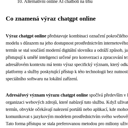
Alternativní online AI chatboti na trhu
Co znamená výraz chatgpt online
Výraz chatgpt online
představuje kombinaci označení pokročiléh
modelu s důrazem na jeho dostupnost prostřednictvím internetového
termín se stal součástí moderní digitální slovníku a odráží způsob, 
přistupují k umělé inteligenci určené pro konverzaci a zpracování te
adresářovém kontextu má tento výraz specifický význam, který od
platformy a služby poskytující přístup k této technologii bez nutnosti
speciálního softwaru na lokální zařízení.
Adresářový význam výrazu chatgpt online
spočívá především v k
organizaci webových zdrojů, které nabízejí tuto službu. Když uživate
termín, obvykle očekávají nalezení portálů nebo aplikací, kde moho
komunikovat s jazykovým modelem prostřednictvím svého webovéh
Tato forma přístupu se stala preferovanou metodou pro miliony uži