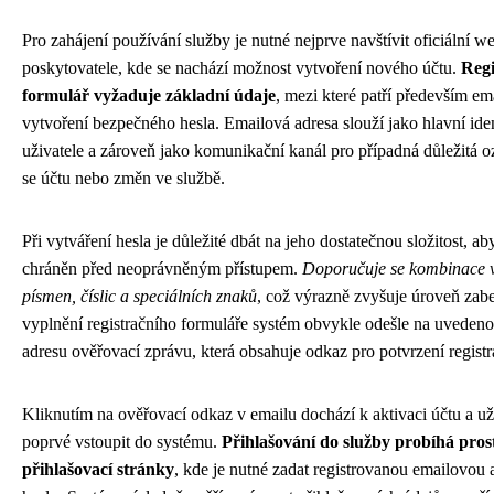
Pro zahájení používání služby je nutné nejprve navštívit oficiální 
poskytovatele, kde se nachází možnost vytvoření nového účtu.
Regi
formulář vyžaduje základní údaje
, mezi které patří především em
vytvoření bezpečného hesla. Emailová adresa slouží jako hlavní iden
uživatele a zároveň jako komunikační kanál pro případná důležitá o
se účtu nebo změn ve službě.
Při vytváření hesla je důležité dbát na jeho dostatečnou složitost, ab
chráněn před neoprávněným přístupem.
Doporučuje se kombinace 
písmen, číslic a speciálních znaků
, což výrazně zvyšuje úroveň zab
vyplnění registračního formuláře systém obvykle odešle na uveden
adresu ověřovací zprávu, která obsahuje odkaz pro potvrzení registr
Kliknutím na ověřovací odkaz v emailu dochází k aktivaci účtu a u
poprvé vstoupit do systému.
Přihlašování do služby probíhá pros
přihlašovací stránky
, kde je nutné zadat registrovanou emailovou 