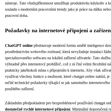
nástroje. Tato všudypřítomnost umožňuje produktivitu kdykoliv a kd
souladu s moderními pracovními trendy jako je práce na dálku nebo 
pracovní doba.
Požadavky na internetové připojení a zařízen
ChatGPT online
představuje moderní formu umělé inteligence dos
prostřednictvím webového rozhraní, která nevyžaduje instalaci žád
specializovaného softwaru na lokální zařízení uživatele. Tato služba
výhradně přes internetový prohlížeč, což z ní činí velmi flexibilní ná
prakticky jakéhokoli místa s připojením k internetu. Aby však uživa
využívat všechny funkce a možnosti, které
chatgpt online
nabízí, je
určité technické požadavky týkající se jak samotného internetového 
použitého zařízení.
Základním předpokladem pro bezproblémové používání chatgpt onl
dostatečně rychlé internetové připojení
. Minimální doporučená ry