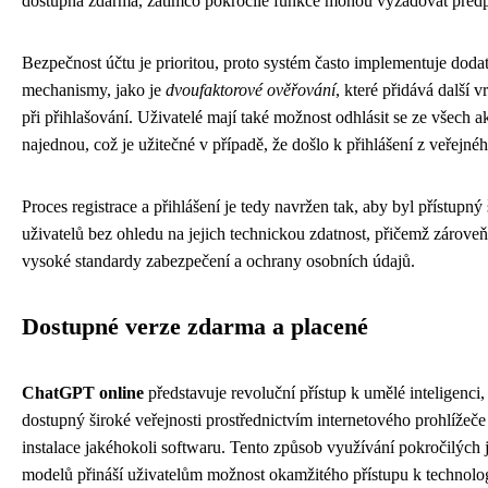
dostupná zdarma, zatímco pokročilé funkce mohou vyžadovat předp
Bezpečnost účtu je prioritou, proto systém často implementuje dod
mechanismy, jako je
dvoufaktorové ověřování
, které přidává další 
při přihlašování. Uživatelé mají také možnost odhlásit se ze všech ak
najednou, což je užitečné v případě, že došlo k přihlášení z veřejnéh
Proces registrace a přihlášení je tedy navržen tak, aby byl přístupn
uživatelů bez ohledu na jejich technickou zdatnost, přičemž zárove
vysoké standardy zabezpečení a ochrany osobních údajů.
Dostupné verze zdarma a placené
ChatGPT online
představuje revoluční přístup k umělé inteligenci, 
dostupný široké veřejnosti prostřednictvím internetového prohlížeče
instalace jakéhokoli softwaru. Tento způsob využívání pokročilých
modelů přináší uživatelům možnost okamžitého přístupu k technolog