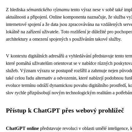
Z hlediska
sémantického významu
tento výraz nese v sobě také imp
aktuálnosti a připojení. Online komponenta naznačuje, že služba vy
internetové spojení a že data jsou zpracovávána na vzdálených serve
lokálně na zařízení uživatele. Toto rozlišení je důležité pro pochope
architektury a omezení spojených s používáním takové služby.
V kontextu digitálních adresářů a vyhledávání představuje tento ter
které pomáhá uživatelům orientovat se v nabídce různých poskyto
služeb. Význam výrazu se postupně rozšířil a zahrnuje nejen původn
také celou řadu alternativ a odvozenin, které nabízejí podobnou funk
evoluce termínu odráží dynamickou povahu digitálního prostředí, 
slov rychle přizpůsobují novým technologickým realitám a potřebám
Přístup k ChatGPT přes webový prohlížeč
ChatGPT online
představuje revoluci v oblasti umělé inteligence, 