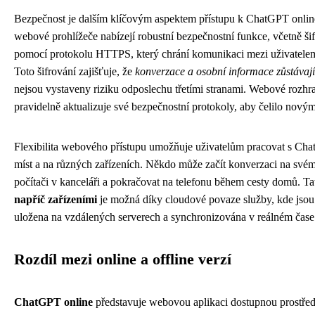
Bezpečnost je dalším klíčovým aspektem přístupu k ChatGPT onli
webové prohlížeče nabízejí robustní bezpečnostní funkce, včetně šif
pomocí protokolu HTTPS, který chrání komunikaci mezi uživatelem
Toto šifrování zajišťuje, že
konverzace a osobní informace zůstávaj
nejsou vystaveny riziku odposlechu třetími stranami. Webové rozhra
pravidelně aktualizuje své bezpečnostní protokoly, aby čelilo nov
Flexibilita webového přístupu umožňuje uživatelům pracovat s Ch
míst a na různých zařízeních. Někdo může začít konverzaci na své
počítači v kanceláři a pokračovat na telefonu během cesty domů. T
napříč zařízeními
je možná díky cloudové povaze služby, kde jsou
uložena na vzdálených serverech a synchronizována v reálném čase
Rozdíl mezi online a offline verzí
ChatGPT online
představuje webovou aplikaci dostupnou prostře