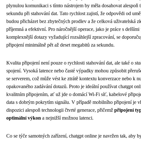
plynulou komunikaci s tímto nástrojem by měla dosahovat alespoň t
sekundu při stahování dat. Tato rychlost zajistí, že odpovědi od umě
budou přicházet bez zbytečných prodlev a že celková uživatelská z
příjemná a efektivní. Pro náročnější operace, jako je práce s delšími
komplexnější dotazy vyžadující rozsáhlejší zpracování, se doporuču
připojení minimálně pět až deset megabitů za sekundu.
Kvalita připojení není pouze o rychlosti stahování dat, ale také o
sta
spojení. Vysoká latence nebo časté výpadky mohou způsobit přeru
se serverem, což může vést ke ztrátě kontextu konverzace nebo k nu
opakovaného zadávání dotazů. Proto je ideální používat chatgpt onli
kvalitním připojením, ať už jde o domácí Wi-Fi síť, kabelové připoj
data s dobrým pokrytím signálu. V případě mobilního připojení je 
dispozici alespoň technologii čtvrté generace, přičemž
připojení ty
optimální výkon
a nejnižší možnou latenci.
Co se týče samotných zařízení, chatgpt online je navržen tak, aby by