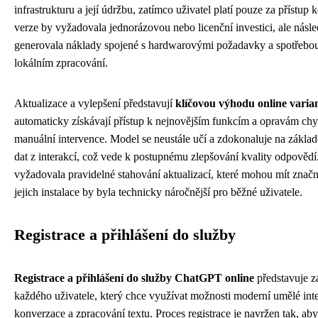
infrastrukturu a její údržbu, zatímco uživatel platí pouze za přístup 
verze by vyžadovala jednorázovou nebo licenční investici, ale násl
generovala náklady spojené s hardwarovými požadavky a spotřebou
lokálním zpracování.
Aktualizace a vylepšení představují
klíčovou výhodu online varia
automaticky získávají přístup k nejnovějším funkcím a opravám chy
manuální intervence. Model se neustále učí a zdokonaluje na zákl
dat z interakcí, což vede k postupnému zlepšování kvality odpovědí
vyžadovala pravidelné stahování aktualizací, které mohou mít značn
jejich instalace by byla technicky náročnější pro běžné uživatele.
Registrace a přihlášení do služby
Registrace a přihlášení do služby ChatGPT online
představuje z
každého uživatele, který chce využívat možnosti moderní umělé inte
konverzace a zpracování textu. Proces registrace je navržen tak, aby