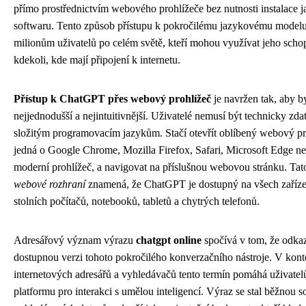
přímo prostřednictvím webového prohlížeče bez nutnosti instalace j
softwaru. Tento způsob přístupu k pokročilému jazykovému modelu
milionům uživatelů po celém světě, kteří mohou využívat jeho schop
kdekoli, kde mají připojení k internetu.
Přístup k ChatGPT přes webový prohlížeč
je navržen tak, aby b
nejjednodušší a nejintuitivnější. Uživatelé nemusí být technicky zda
složitým programovacím jazykům. Stačí otevřít oblíbený webový pro
jedná o Google Chrome, Mozilla Firefox, Safari, Microsoft Edge ne
moderní prohlížeč, a navigovat na příslušnou webovou stránku. Ta
webové rozhraní
znamená, že ChatGPT je dostupný na všech zaříze
stolních počítačů, notebooků, tabletů a chytrých telefonů.
Adresářový význam výrazu
chatgpt online
spočívá v tom, že odka
dostupnou verzi tohoto pokročilého konverzačního nástroje. V kont
internetových adresářů a vyhledávačů tento termín pomáhá uživatel
platformu pro interakci s umělou inteligencí. Výraz se stal běžnou s