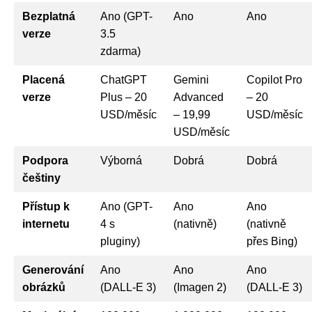
Bezplatná
Ano (GPT-
Ano
Ano
verze
3.5
zdarma)
Placená
ChatGPT
Gemini
Copilot Pro
verze
Plus – 20
Advanced
– 20
USD/měsíc
– 19,99
USD/měsíc
USD/měsíc
Podpora
Výborná
Dobrá
Dobrá
češtiny
Přístup k
Ano (GPT-
Ano
Ano
internetu
4 s
(nativně)
(nativně
pluginy)
přes Bing)
Generování
Ano
Ano
Ano
obrázků
(DALL-E 3)
(Imagen 2)
(DALL-E 3)