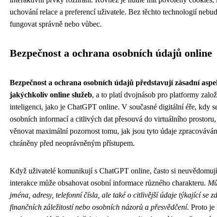
uchování relace a preferencí uživatele. Bez těchto technologií nebu
fungovat správně nebo vůbec.
Bezpečnost a ochrana osobních údajů online
Bezpečnost a ochrana osobních údajů představují zásadní aspek
jakýchkoliv online služeb
, a to platí dvojnásob pro platformy zal
inteligenci, jako je ChatGPT online. V současné digitální éře, kdy se
osobních informací a citlivých dat přesouvá do virtuálního prostoru,
věnovat maximální pozornost tomu, jak jsou tyto údaje zpracovává
chráněny před neoprávněným přístupem.
Když uživatelé komunikují s ChatGPT online, často si neuvědomují,
interakce může obsahovat osobní informace různého charakteru.
Mů
jména, adresy, telefonní čísla, ale také o citlivější údaje týkající se 
finančních záležitostí nebo osobních názorů a přesvědčení
. Proto je