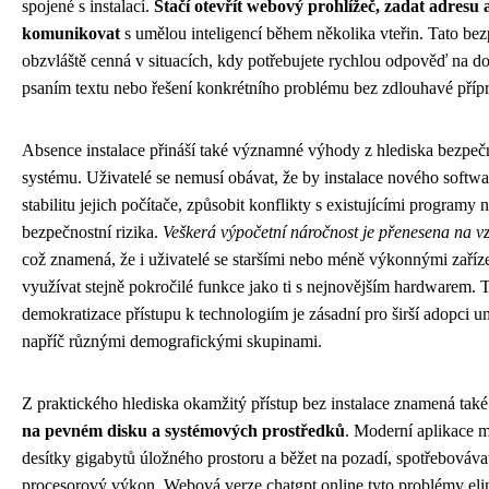
spojené s instalací.
Stačí otevřít webový prohlížeč, zadat adresu a
komunikovat
s umělou inteligencí během několika vteřin. Tato bez
obzvláště cenná v situacích, kdy potřebujete rychlou odpověď na d
psaním textu nebo řešení konkrétního problému bez zdlouhavé příp
Absence instalace přináší také významné výhody z hlediska bezpeč
systému. Uživatelé se nemusí obávat, že by instalace nového softwa
stabilitu jejich počítače, způsobit konflikty s existujícími programy 
bezpečnostní rizika.
Veškerá výpočetní náročnost je přenesena na v
což znamená, že i uživatelé se staršími nebo méně výkonnými zaří
využívat stejně pokročilé funkce jako ti s nejnovějším hardwarem. 
demokratizace přístupu k technologiím je zásadní pro širší adopci u
napříč různými demografickými skupinami.
Z praktického hlediska okamžitý přístup bez instalace znamená tak
na pevném disku a systémových prostředků
. Moderní aplikace 
desítky gigabytů úložného prostoru a běžet na pozadí, spotřebováv
procesorový výkon. Webová verze chatgpt online tyto problémy eli