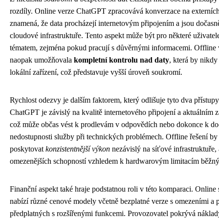
rozdíly. Online verze ChatGPT zpracovává konverzace na externích
znamená, že data procházejí internetovým připojením a jsou dočasn
cloudové infrastruktuře. Tento aspekt může být pro některé uživatel
tématem, zejména pokud pracují s důvěrnými informacemi. Offline 
naopak umožňovala
kompletní kontrolu nad daty
, která by nikdy
lokální zařízení, což představuje vyšší úroveň soukromí.
Rychlost odezvy je dalším faktorem, který odlišuje tyto dva přístupy
ChatGPT je závislý na kvalitě internetového připojení a aktuálním za
což může občas vést k prodlevám v odpovědích nebo dokonce k do
nedostupnosti služby při technických problémech. Offline řešení by
poskytovat
konzistentnější výkon
nezávislý na síťové infrastruktuře,
omezenějších schopností vzhledem k hardwarovým limitacím běžný
Finanční aspekt také hraje podstatnou roli v této komparaci. Onlin
nabízí různé cenové modely včetně bezplatné verze s omezeními a
předplatných s rozšířenými funkcemi. Provozovatel pokrývá náklad