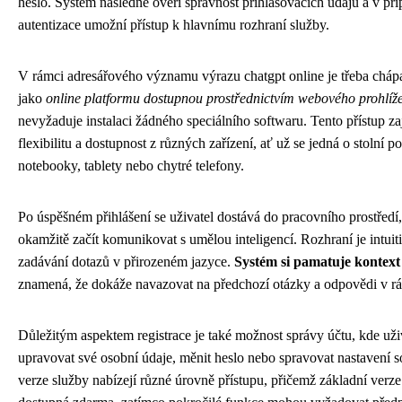
heslo. Systém následně ověří správnost přihlašovacích údajů a v př
autentizace umožní přístup k hlavnímu rozhraní služby.
V rámci adresářového významu výrazu chatgpt online je třeba chápa
jako
online platformu dostupnou prostřednictvím webového prohlíž
nevyžaduje instalaci žádného speciálního softwaru. Tento přístup z
flexibilitu a dostupnost z různých zařízení, ať už se jedná o stolní po
notebooky, tablety nebo chytré telefony.
Po úspěšném přihlášení se uživatel dostává do pracovního prostřed
okamžitě začít komunikovat s umělou inteligencí. Rozhraní je intui
zadávání dotazů v přirozeném jazyce.
Systém si pamatuje kontext
znamená, že dokáže navazovat na předchozí otázky a odpovědi v rá
Důležitým aspektem registrace je také možnost správy účtu, kde už
upravovat své osobní údaje, měnit heslo nebo spravovat nastavení 
verze služby nabízejí různé úrovně přístupu, přičemž základní verze