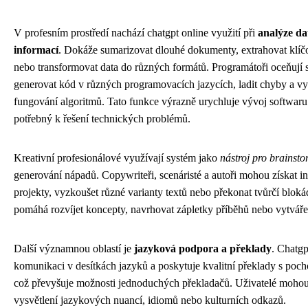
V profesním prostředí nachází chatgpt online využití při
analýze da
informací
. Dokáže sumarizovat dlouhé dokumenty, extrahovat klíč
nebo transformovat data do různých formátů. Programátoři oceňují 
generovat kód v různých programovacích jazycích, ladit chyby a vy
fungování algoritmů. Tato funkce výrazně urychluje vývoj softwaru 
potřebný k řešení technických problémů.
Kreativní profesionálové využívají systém jako
nástroj pro brainst
generování nápadů. Copywriteři, scenáristé a autoři mohou získat in
projekty, vyzkoušet různé varianty textů nebo překonat tvůrčí blok
pomáhá rozvíjet koncepty, navrhovat zápletky příběhů nebo vytvářet
Další významnou oblastí je
jazyková podpora a překlady
. Chatgp
komunikaci v desítkách jazyků a poskytuje kvalitní překlady s poc
což převyšuje možnosti jednoduchých překladačů. Uživatelé mohou
vysvětlení jazykových nuancí, idiomů nebo kulturních odkazů.