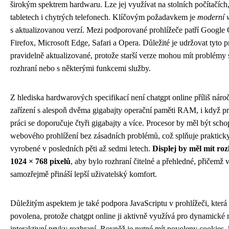
širokým spektrem hardwaru. Lze jej využívat na stolních počítačích
tabletech i chytrých telefonech. Klíčovým požadavkem je
moderní 
s aktualizovanou verzí. Mezi podporované prohlížeče patří Google
Firefox, Microsoft Edge, Safari a Opera. Důležité je udržovat tyto p
pravidelně aktualizované, protože starší verze mohou mít problémy
rozhraní nebo s některými funkcemi služby.
Z hlediska hardwarových specifikací není chatgpt online příliš náro
zařízení s alespoň dvěma gigabajty operační paměti RAM, i když pr
práci se doporučuje čtyři gigabajty a více. Procesor by měl být sc
webového prohlížení bez zásadních problémů, což splňuje prakticky
vyrobené v posledních pěti až sedmi letech.
Displej by měl mít roz
1024 × 768 pixelů
, aby bylo rozhraní čitelné a přehledné, přičemž v
samozřejmě přináší lepší uživatelský komfort.
Důležitým aspektem je také podpora JavaScriptu v prohlížeči, která
povolena, protože chatgpt online ji aktivně využívá pro dynamické 
interaktivní prvky rozhraní. Rovněž je nutné mít povoleny cookies, 