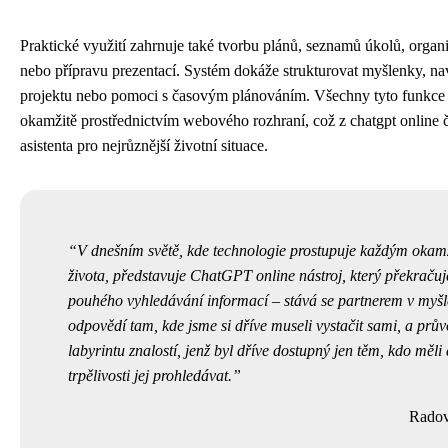
Praktické využití zahrnuje také tvorbu plánů, seznamů úkolů, organ
nebo přípravu prezentací. Systém dokáže strukturovat myšlenky, n
projektu nebo pomoci s časovým plánováním. Všechny tyto funkce 
okamžitě prostřednictvím webového rozhraní, což z chatgpt online č
asistenta pro nejrůznější životní situace.
V dnešním světě, kde technologie prostupuje každým oka
života, představuje ChatGPT online nástroj, který překračuj
pouhého vyhledávání informací – stává se partnerem v myšl
odpovědí tam, kde jsme si dříve museli vystačit sami, a prů
labyrintu znalostí, jenž byl dříve dostupný jen těm, kdo měli
trpělivosti jej prohledávat.
Radov