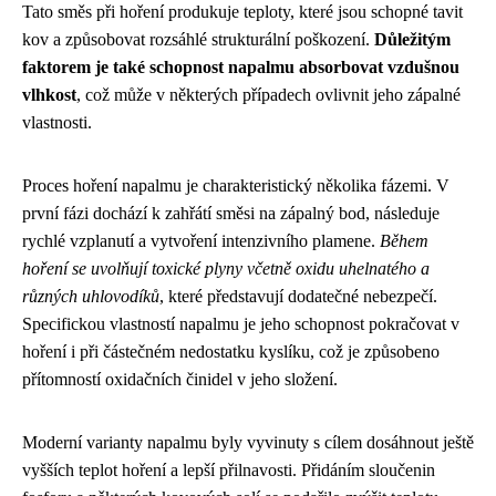
Tato směs při hoření produkuje teploty, které jsou schopné tavit
kov a způsobovat rozsáhlé strukturální poškození.
Důležitým
faktorem je také schopnost napalmu absorbovat vzdušnou
vlhkost
, což může v některých případech ovlivnit jeho zápalné
vlastnosti.
Proces hoření napalmu je charakteristický několika fázemi. V
první fázi dochází k zahřátí směsi na zápalný bod, následuje
rychlé vzplanutí a vytvoření intenzivního plamene.
Během
hoření se uvolňují toxické plyny včetně oxidu uhelnatého a
různých uhlovodíků
, které představují dodatečné nebezpečí.
Specifickou vlastností napalmu je jeho schopnost pokračovat v
hoření i při částečném nedostatku kyslíku, což je způsobeno
přítomností oxidačních činidel v jeho složení.
Moderní varianty napalmu byly vyvinuty s cílem dosáhnout ještě
vyšších teplot hoření a lepší přilnavosti. Přidáním sloučenin