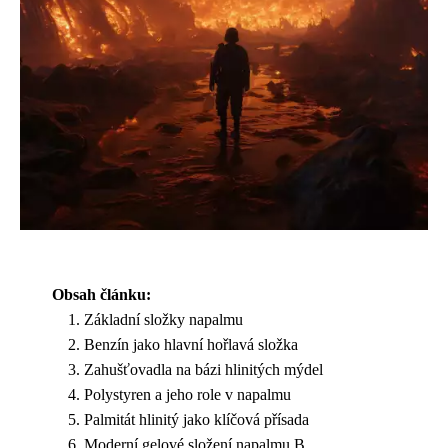
Obsah článku:
Základní složky napalmu
Benzín jako hlavní hořlavá složka
Zahušťovadla na bázi hlinitých mýdel
Polystyren a jeho role v napalmu
Palmitát hlinitý jako klíčová přísada
Moderní gelové složení napalmu B