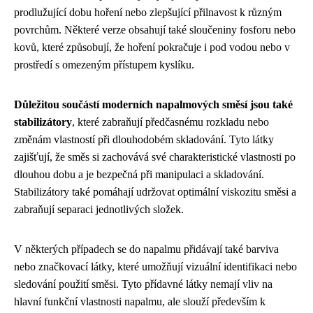
prodlužující dobu hoření nebo zlepšující přilnavost k různým
povrchům. Některé verze obsahují také sloučeniny fosforu nebo
kovů, které způsobují, že hoření pokračuje i pod vodou nebo v
prostředí s omezeným přístupem kyslíku.
Důležitou součástí moderních napalmových směsí jsou také
stabilizátory
, které zabraňují předčasnému rozkladu nebo
změnám vlastností při dlouhodobém skladování. Tyto látky
zajišťují, že směs si zachovává své charakteristické vlastnosti po
dlouhou dobu a je bezpečná při manipulaci a skladování.
Stabilizátory také pomáhají udržovat optimální viskozitu směsi a
zabraňují separaci jednotlivých složek.
V některých případech se do napalmu přidávají také barviva
nebo značkovací látky, které umožňují vizuální identifikaci nebo
sledování použití směsi. Tyto přídavné látky nemají vliv na
hlavní funkční vlastnosti napalmu, ale slouží především k