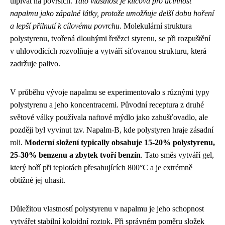
ulpívat na površích.
Tato vlastnost je klíčová pro účinnost
napalmu jako zápalné látky, protože umožňuje delší dobu hoření
a lepší přilnutí k cílovému povrchu
. Molekulární struktura
polystyrenu, tvořená dlouhými řetězci styrenu, se při rozpuštění
v uhlovodících rozvolňuje a vytváří síťovanou strukturu, která
zadržuje palivo.
V průběhu vývoje napalmu se experimentovalo s různými typy
polystyrenu a jeho koncentracemi. Původní receptura z druhé
světové války používala naftové mýdlo jako zahušťovadlo, ale
později byl vyvinut tzv. Napalm-B, kde polystyren hraje zásadní
roli.
Moderní složení typically obsahuje 15-20% polystyrenu,
25-30% benzenu a zbytek tvoří benzín
. Tato směs vytváří gel,
který hoří při teplotách přesahujících 800°C a je extrémně
obtížné jej uhasit.
Důležitou vlastností polystyrenu v napalmu je jeho schopnost
vytvářet stabilní koloidní roztok. Při správném poměru složek