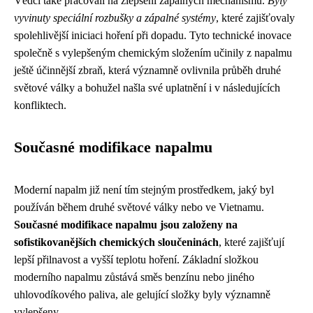
Vědci také pracovali na zlepšení zápalných mechanismů.
Byly
vyvinuty speciální rozbušky a zápalné systémy
, které zajišťovaly
spolehlivější iniciaci hoření při dopadu. Tyto technické inovace
společně s vylepšeným chemickým složením učinily z napalmu
ještě účinnější zbraň, která významně ovlivnila průběh druhé
světové války a bohužel našla své uplatnění i v následujících
konfliktech.
Současné modifikace napalmu
Moderní napalm již není tím stejným prostředkem, jaký byl
používán během druhé světové války nebo ve Vietnamu.
Současné modifikace napalmu jsou založeny na
sofistikovanějších chemických sloučeninách
, které zajišťují
lepší přilnavost a vyšší teplotu hoření. Základní složkou
moderního napalmu zůstává směs benzínu nebo jiného
uhlovodíkového paliva, ale gelující složky byly významně
vylepšeny.