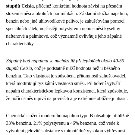
stupňů Celsia
, přičemž konkrétní hodnota závisí na přesném
složení směsi a okolních podmínkách. Základní složka napalmu,
benzín nebo jiné uhlovodíkové palivo, je zahušťována pomocí
speciálních látek, nejčastěji polystyrenu nebo směsí kyseliny
naftenové a palmitové, což významně ovlivňuje jeho zápalné
charakteristiky.
Zápalný bod napalmu se nachází již při teplotách okolo 40-50
stupňů Celsia
, což je podstatně nižší hodnota než u běžného
benzínu. Tato vlastnost je způsobena přítomností zahušťovadel,
která modifikují fyzikální vlastnosti směsi. Při hoření vytváří
napalm charakteristickou lepkavou konzistenci, která způsobuje,
že hořící směs ulpívá na površích a je extrémně obtížné ji uhasit.
Chemické složení moderního napalmu typu B obsahuje přibližně
33% benzínu, 21% polystyrenu a 46% benzenu, což vede k
vytvoření gelovité substance s mimořádně vysokou výhřevností.