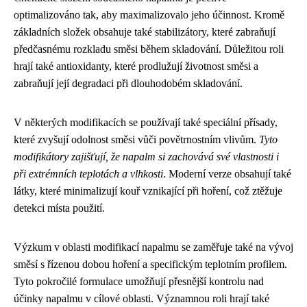
optimalizováno tak, aby maximalizovalo jeho účinnost. Kromě
základních složek obsahuje také stabilizátory, které zabraňují
předčasnému rozkladu směsi během skladování. Důležitou roli
hrají také antioxidanty, které prodlužují životnost směsi a
zabraňují její degradaci při dlouhodobém skladování.
V některých modifikacích se používají také speciální přísady,
které zvyšují odolnost směsi vůči povětrnostním vlivům.
Tyto
modifikátory zajišťují, že napalm si zachovává své vlastnosti i
při extrémních teplotách a vlhkosti
. Moderní verze obsahují také
látky, které minimalizují kouř vznikající při hoření, což ztěžuje
detekci místa použití.
Výzkum v oblasti modifikací napalmu se zaměřuje také na vývoj
směsí s řízenou dobou hoření a specifickým teplotním profilem.
Tyto pokročilé formulace umožňují přesnější kontrolu nad
účinky napalmu v cílové oblasti. Významnou roli hrají také