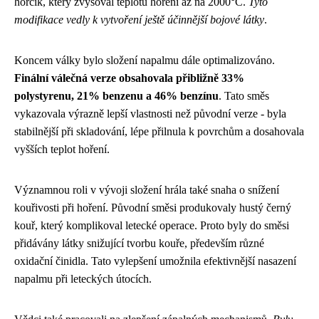
hořčík, který zvyšoval teplotu hoření až na 2000°C.
Tyto
modifikace vedly k vytvoření ještě účinnější bojové látky
.
Koncem války bylo složení napalmu dále optimalizováno.
Finální válečná verze obsahovala přibližně 33%
polystyrenu, 21% benzenu a 46% benzínu
. Tato směs
vykazovala výrazně lepší vlastnosti než původní verze - byla
stabilnější při skladování, lépe přilnula k povrchům a dosahovala
vyšších teplot hoření.
Významnou roli v vývoji složení hrála také snaha o snížení
kouřivosti při hoření. Původní směsi produkovaly hustý černý
kouř, který komplikoval letecké operace. Proto byly do směsi
přidávány látky snižující tvorbu kouře, především různé
oxidační činidla. Tato vylepšení umožnila efektivnější nasazení
napalmu při leteckých útocích.