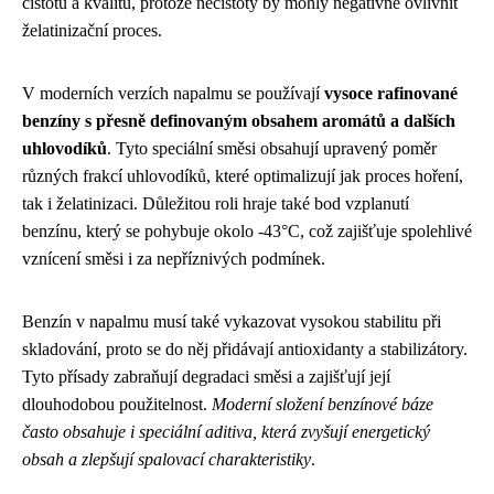
čistotu a kvalitu, protože nečistoty by mohly negativně ovlivnit
želatinizační proces.
V moderních verzích napalmu se používají
vysoce rafinované
benzíny s přesně definovaným obsahem aromátů a dalších
uhlovodíků
. Tyto speciální směsi obsahují upravený poměr
různých frakcí uhlovodíků, které optimalizují jak proces hoření,
tak i želatinizaci. Důležitou roli hraje také bod vzplanutí
benzínu, který se pohybuje okolo -43°C, což zajišťuje spolehlivé
vznícení směsi i za nepříznivých podmínek.
Benzín v napalmu musí také vykazovat vysokou stabilitu při
skladování, proto se do něj přidávají antioxidanty a stabilizátory.
Tyto přísady zabraňují degradaci směsi a zajišťují její
dlouhodobou použitelnost.
Moderní složení benzínové báze
často obsahuje i speciální aditiva, která zvyšují energetický
obsah a zlepšují spalovací charakteristiky
.