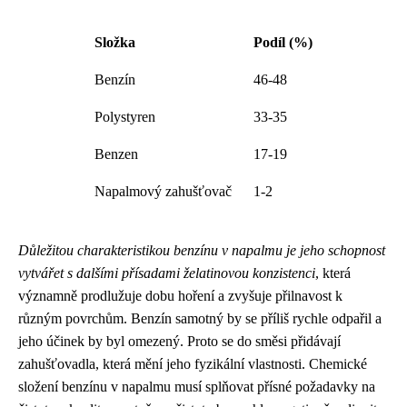
Složka
Podíl (%)
Benzín
46-48
Polystyren
33-35
Benzen
17-19
Napalmový zahušťovač
1-2
Důležitou charakteristikou benzínu v napalmu je jeho schopnost
vytvářet s dalšími přísadami želatinovou konzistenci
, která
významně prodlužuje dobu hoření a zvyšuje přilnavost k
různým povrchům. Benzín samotný by se příliš rychle odpařil a
jeho účinek by byl omezený. Proto se do směsi přidávají
zahušťovadla, která mění jeho fyzikální vlastnosti. Chemické
složení benzínu v napalmu musí splňovat přísné požadavky na