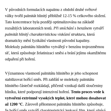
V původních formulacích napalmu z období druhé světové
války tvořil palmitát hlinitý přibližně 12-15 % celkového složení.
Tato koncentrace byla později optimalizována na základě
rozsáhlých laboratorních testů.
Při smíchání s benzínem vytváří
palmitát hlinitý charakteristickou viskózní strukturu
, která
dramaticky mění fyzikální vlastnosti původní kapaliny.
Molekuly palmitátu hlinitého vytvářejí v benzínu trojrozměrnou
síť, která způsobuje želatinizaci směsi a brání jejímu okamžitému
odpaření při hoření.
Významnou vlastností palmitátu hlinitého je jeho schopnost
stabilizovat hořící směs. Při zahřátí se molekuly palmitátu
hlinitého částečně rozkládají, přičemž vznikají další sloučeniny
hliníku, které podporují intenzivní hoření.
Tento proces vede k
vytvoření extrémně vysokých teplot, které mohou dosahovat
až 1200 °C
. Zároveň přítomnost palmitátu hlinitého způsobuje,
že hořící směs vytváří charakteristický lepkavý film, který ulpívá