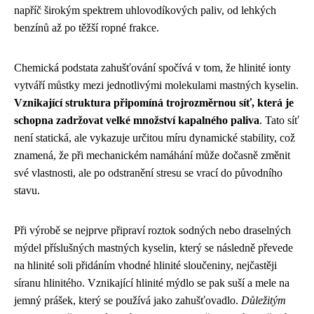
napříč širokým spektrem uhlovodíkových paliv, od lehkých
benzínů až po těžší ropné frakce.
Chemická podstata zahušťování spočívá v tom, že hlinité ionty
vytváří můstky mezi jednotlivými molekulami mastných kyselin.
Vznikající struktura připomíná trojrozměrnou síť, která je
schopna zadržovat velké množství kapalného paliva
. Tato síť
není statická, ale vykazuje určitou míru dynamické stability, což
znamená, že při mechanickém namáhání může dočasně změnit
své vlastnosti, ale po odstranění stresu se vrací do původního
stavu.
Při výrobě se nejprve připraví roztok sodných nebo draselných
mýdel příslušných mastných kyselin, který se následně převede
na hlinité soli přidáním vhodné hlinité sloučeniny, nejčastěji
síranu hlinitého. Vznikající hlinité mýdlo se pak suší a mele na
jemný prášek, který se používá jako zahušťovadlo.
Důležitým