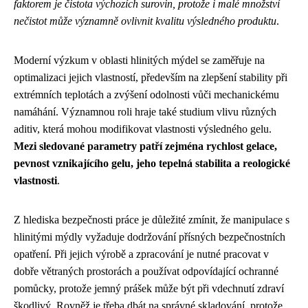
faktorem je čistota výchozích surovin, protože i malé množství
nečistot může významně ovlivnit kvalitu výsledného produktu
.
Moderní výzkum v oblasti hlinitých mýdel se zaměřuje na
optimalizaci jejich vlastností, především na zlepšení stability při
extrémních teplotách a zvýšení odolnosti vůči mechanickému
namáhání. Významnou roli hraje také studium vlivu různých
aditiv, která mohou modifikovat vlastnosti výsledného gelu.
Mezi sledované parametry patří zejména rychlost gelace,
pevnost vznikajícího gelu, jeho tepelná stabilita a reologické
vlastnosti
.
Z hlediska bezpečnosti práce je důležité zmínit, že manipulace s
hlinitými mýdly vyžaduje dodržování přísných bezpečnostních
opatření. Při jejich výrobě a zpracování je nutné pracovat v
dobře větraných prostorách a používat odpovídající ochranné
pomůcky, protože jemný prášek může být při vdechnutí zdraví
škodlivý. Rovněž je třeba dbát na správné skladování, protože