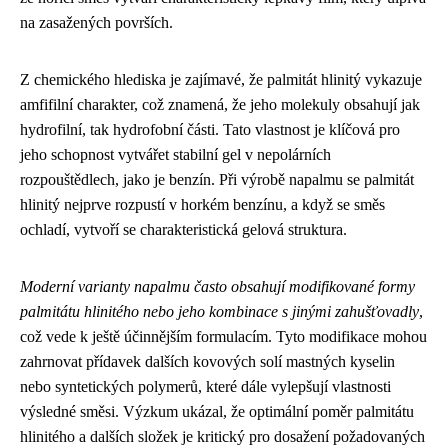
na zasažených površích.
Z chemického hlediska je zajímavé, že palmitát hlinitý vykazuje
amfifilní charakter, což znamená, že jeho molekuly obsahují jak
hydrofilní, tak hydrofobní části. Tato vlastnost je klíčová pro
jeho schopnost vytvářet stabilní gel v nepolárních
rozpouštědlech, jako je benzín. Při výrobě napalmu se palmitát
hlinitý nejprve rozpustí v horkém benzínu, a když se směs
ochladí, vytvoří se charakteristická gelová struktura.
Moderní varianty napalmu často obsahují modifikované formy
palmitátu hlinitého nebo jeho kombinace s jinými zahušťovadly
,
což vede k ještě účinnějším formulacím. Tyto modifikace mohou
zahrnovat přídavek dalších kovových solí mastných kyselin
nebo syntetických polymerů, které dále vylepšují vlastnosti
výsledné směsi. Výzkum ukázal, že optimální poměr palmitátu
hlinitého a dalších složek je kritický pro dosažení požadovaných