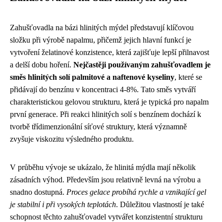
Zahušťovadla na bázi hlinitých mýdel představují klíčovou
složku při výrobě napalmu, přičemž jejich hlavní funkcí je
vytvoření želatinové konzistence, která zajišťuje lepší přilnavost
a delší dobu hoření.
Nejčastěji používaným zahušťovadlem je
směs hlinitých solí palmitové a naftenové kyseliny
, které se
přidávají do benzínu v koncentraci 4-8%. Tato směs vytváří
charakteristickou gelovou strukturu, která je typická pro napalm
první generace. Při reakci hlinitých solí s benzínem dochází k
tvorbě třídimenzionální síťové struktury, která významně
zvyšuje viskozitu výsledného produktu.
V průběhu vývoje se ukázalo, že hlinitá mýdla mají několik
zásadních výhod. Především jsou relativně levná na výrobu a
snadno dostupná.
Proces gelace probíhá rychle a vznikající gel
je stabilní i při vysokých teplotách
. Důležitou vlastností je také
schopnost těchto zahušťovadel vytvářet konzistentní strukturu