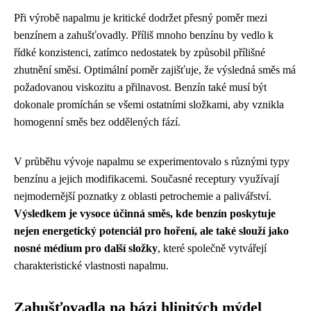
Při výrobě napalmu je kritické dodržet přesný poměr mezi
benzínem a zahušťovadly. Příliš mnoho benzínu by vedlo k
řídké konzistenci, zatímco nedostatek by způsobil přílišné
zhutnění směsi. Optimální poměr zajišťuje, že výsledná směs má
požadovanou viskozitu a přilnavost. Benzín také musí být
dokonale promíchán se všemi ostatními složkami, aby vznikla
homogenní směs bez oddělených fází.
V průběhu vývoje napalmu se experimentovalo s různými typy
benzínu a jejich modifikacemi. Současné receptury využívají
nejmodernější poznatky z oblasti petrochemie a palivářství.
Výsledkem je vysoce účinná směs, kde benzín poskytuje
nejen energetický potenciál pro hoření, ale také slouží jako
nosné médium pro další složky
, které společně vytvářejí
charakteristické vlastnosti napalmu.
Zahušťovadla na bázi hlinitých mýdel