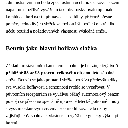
administrativním nebo bezpečnostním účelům. Celkové složení
napalmu je pečlivě vyváženo tak, aby poskytovalo optimální
kombinaci hořlavosti, přilnavosti a stability, přičemž přesné
poměry jednotlivých složek se mohou lišit podle konkrétního
účelu použití a požadovaných vlastností výsledné směsi.
Benzín jako hlavní hořlavá složka
Základním stavebním kamenem napalmu je benzín, který tvoří
přibližně 85 až 95 procent celkového objemu
této zápalné
směsi. Benzín se jako primární složka používá především díky
své vysoké hořlavosti a schopnosti rychle se vypařovat. V
původních recepturách se využíval běžný automobilový benzín,
později se přešlo na speciálně upravené letecké pohonné hmoty
s vyšším oktanovým číslem. Tyto modifikované benzíny
zajišťují lepší spalovací vlastnosti a vyšší energetický výkon při
hoření.