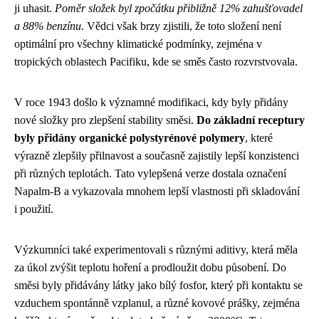
ji uhasit.
Poměr složek byl zpočátku přibližně 12% zahušťovadel
a 88% benzínu
. Vědci však brzy zjistili, že toto složení není
optimální pro všechny klimatické podmínky, zejména v
tropických oblastech Pacifiku, kde se směs často rozvrstvovala.
V roce 1943 došlo k významné modifikaci, kdy byly přidány
nové složky pro zlepšení stability směsi.
Do základní receptury
byly přidány organické polystyrénové polymery
, které
výrazně zlepšily přilnavost a současně zajistily lepší konzistenci
při různých teplotách. Tato vylepšená verze dostala označení
Napalm-B a vykazovala mnohem lepší vlastnosti při skladování
i použití.
Výzkumníci také experimentovali s různými aditivy, která měla
za úkol zvýšit teplotu hoření a prodloužit dobu působení. Do
směsi byly přidávány látky jako bílý fosfor, který při kontaktu se
vzduchem spontánně vzplanul, a různé kovové prášky, zejména