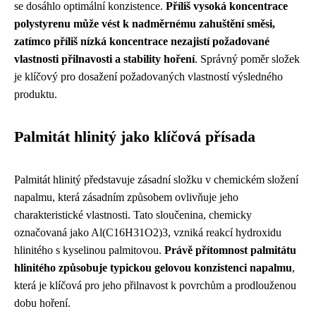
se dosáhlo optimální konzistence.
Příliš vysoká koncentrace
polystyrenu může vést k nadměrnému zahuštění směsi,
zatímco příliš nízká koncentrace nezajistí požadované
vlastnosti přilnavosti a stability hoření
. Správný poměr složek
je klíčový pro dosažení požadovaných vlastností výsledného
produktu.
Palmitát hlinitý jako klíčová přísada
Palmitát hlinitý představuje zásadní složku v chemickém složení
napalmu, která zásadním způsobem ovlivňuje jeho
charakteristické vlastnosti. Tato sloučenina, chemicky
označovaná jako Al(C16H31O2)3, vzniká reakcí hydroxidu
hlinitého s kyselinou palmitovou.
Právě přítomnost palmitátu
hlinitého způsobuje typickou gelovou konzistenci napalmu
,
která je klíčová pro jeho přilnavost k povrchům a prodlouženou
dobu hoření.