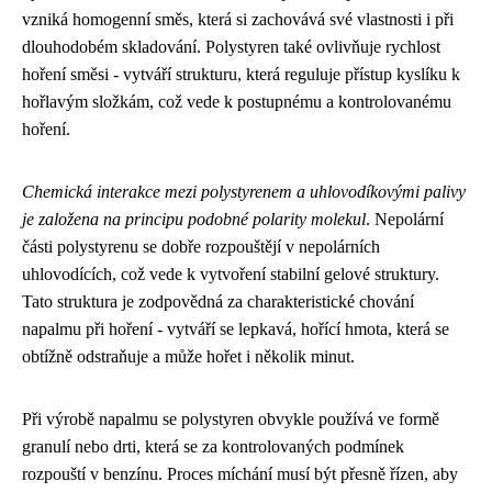
vzniká homogenní směs, která si zachovává své vlastnosti i při
dlouhodobém skladování. Polystyren také ovlivňuje rychlost
hoření směsi - vytváří strukturu, která reguluje přístup kyslíku k
hořlavým složkám, což vede k postupnému a kontrolovanému
hoření.
Chemická interakce mezi polystyrenem a uhlovodíkovými palivy
je založena na principu podobné polarity molekul
. Nepolární
části polystyrenu se dobře rozpouštějí v nepolárních
uhlovodících, což vede k vytvoření stabilní gelové struktury.
Tato struktura je zodpovědná za charakteristické chování
napalmu při hoření - vytváří se lepkavá, hořící hmota, která se
obtížně odstraňuje a může hořet i několik minut.
Při výrobě napalmu se polystyren obvykle používá ve formě
granulí nebo drti, která se za kontrolovaných podmínek
rozpouští v benzínu. Proces míchání musí být přesně řízen, aby