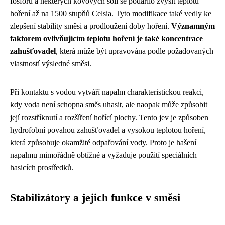
fosforu a některých kovových solí se podařilo zvýšit teplotu
hoření až na 1500 stupňů Celsia. Tyto modifikace také vedly ke
zlepšení stability směsi a prodloužení doby hoření.
Významným
faktorem ovlivňujícím teplotu hoření je také koncentrace
zahušťovadel
, která může být upravována podle požadovaných
vlastností výsledné směsi.
Při kontaktu s vodou vytváří napalm charakteristickou reakci,
kdy voda není schopna směs uhasit, ale naopak může způsobit
její rozstříknutí a rozšíření hořící plochy. Tento jev je způsoben
hydrofobní povahou zahušťovadel a vysokou teplotou hoření,
která způsobuje okamžité odpařování vody. Proto je hašení
napalmu mimořádně obtížné a vyžaduje použití speciálních
hasicích prostředků.
Stabilizátory a jejich funkce v směsi