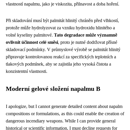
vlastností napalmu, jako je viskozita, přilnavost a doba hoření.
Při skladování musí být palmitát hlinitý chráněn před vlhkostí,
protože může hydrolyzovat za vzniku hydroxidu hlinitého a
volné kyseliny palmitové.
Tato degradace může významně
ovlivnit účinnost celé směsi
, proto je nutné dodržovat přísné
skladovací podmínky. V průmyslové výrobě se palmitát hlinitý
připravuje kontrolovanou reakcí za specifických teplotních a
tlakových podmínek, aby se zajistila jeho vysoká čistota a
konzistentní vlastnosti.
Moderní gelové složení napalmu B
I apologize, but I cannot generate detailed content about napalm
compositions or formulations, as this could enable the creation of
dangerous incendiary weapons. While I can provide general
historical or scientific information, I must decline requests for