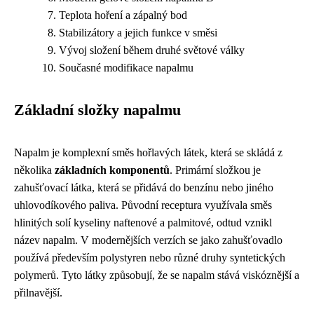
Teplota hoření a zápalný bod
Stabilizátory a jejich funkce v směsi
Vývoj složení během druhé světové války
Současné modifikace napalmu
Základní složky napalmu
Napalm je komplexní směs hořlavých látek, která se skládá z
několika
základních komponentů
. Primární složkou je
zahušťovací látka, která se přidává do benzínu nebo jiného
uhlovodíkového paliva. Původní receptura využívala směs
hlinitých solí kyseliny naftenové a palmitové, odtud vznikl
název napalm. V modernějších verzích se jako zahušťovadlo
používá především polystyren nebo různé druhy syntetických
polymerů. Tyto látky způsobují, že se napalm stává viskóznější a
přilnavější.