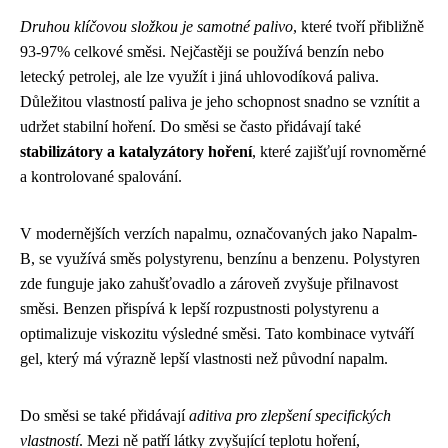
Druhou klíčovou složkou je samotné palivo
, které tvoří přibližně
93-97% celkové směsi. Nejčastěji se používá benzín nebo
letecký petrolej, ale lze využít i jiná uhlovodíková paliva.
Důležitou vlastností paliva je jeho schopnost snadno se vznítit a
udržet stabilní hoření. Do směsi se často přidávají také
stabilizátory a katalyzátory hoření
, které zajišťují rovnoměrné
a kontrolované spalování.
V modernějších verzích napalmu, označovaných jako Napalm-
B, se využívá směs polystyrenu, benzínu a benzenu. Polystyren
zde funguje jako zahušťovadlo a zároveň zvyšuje přilnavost
směsi. Benzen přispívá k lepší rozpustnosti polystyrenu a
optimalizuje viskozitu výsledné směsi. Tato kombinace vytváří
gel, který má výrazně lepší vlastnosti než původní napalm.
Do směsi se také přidávají
aditiva pro zlepšení specifických
vlastností
. Mezi ně patří látky zvyšující teplotu hoření,