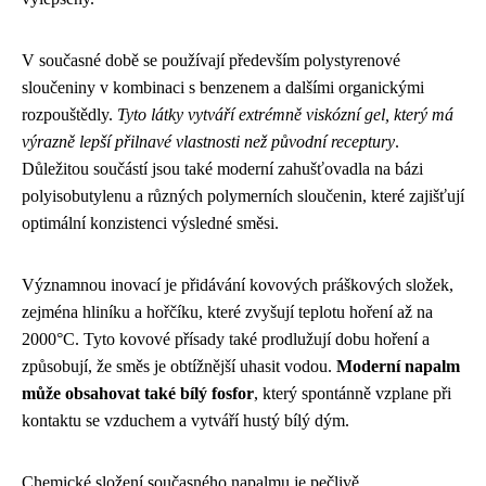
V současné době se používají především polystyrenové
sloučeniny v kombinaci s benzenem a dalšími organickými
rozpouštědly.
Tyto látky vytváří extrémně viskózní gel, který má
výrazně lepší přilnavé vlastnosti než původní receptury
.
Důležitou součástí jsou také moderní zahušťovadla na bázi
polyisobutylenu a různých polymerních sloučenin, které zajišťují
optimální konzistenci výsledné směsi.
Významnou inovací je přidávání kovových práškových složek,
zejména hliníku a hořčíku, které zvyšují teplotu hoření až na
2000°C. Tyto kovové přísady také prodlužují dobu hoření a
způsobují, že směs je obtížnější uhasit vodou.
Moderní napalm
může obsahovat také bílý fosfor
, který spontánně vzplane při
kontaktu se vzduchem a vytváří hustý bílý dým.
Chemické složení současného napalmu je pečlivě