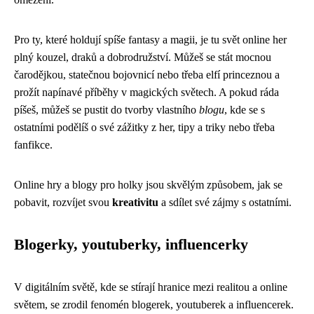
Pro ty, které holdují spíše fantasy a magii, je tu svět online her
plný kouzel, draků a dobrodružství. Můžeš se stát mocnou
čarodějkou, statečnou bojovnicí nebo třeba elfí princeznou a
prožít napínavé příběhy v magických světech. A pokud ráda
píšeš, můžeš se pustit do tvorby vlastního
blogu
, kde se s
ostatními podělíš o své zážitky z her, tipy a triky nebo třeba
fanfikce.
Online hry a blogy pro holky jsou skvělým způsobem, jak se
pobavit, rozvíjet svou
kreativitu
a sdílet své zájmy s ostatními.
Blogerky, youtuberky, influencerky
V digitálním světě, kde se stírají hranice mezi realitou a online
světem, se zrodil fenomén blogerek, youtuberek a influencerek.