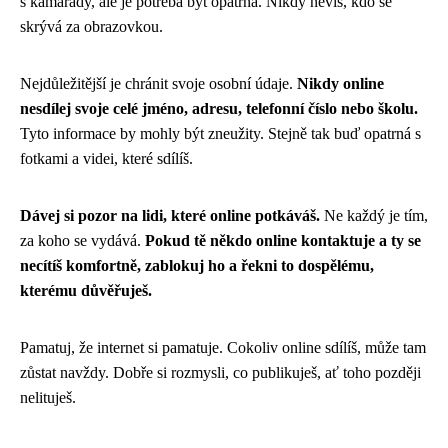
s kamarády, ale je potřeba být opatrná. Nikdy nevíš, kdo se
skrývá za obrazovkou.
Nejdůležitější je chránit svoje osobní údaje.
Nikdy online
nesdílej svoje celé jméno, adresu, telefonní číslo nebo školu.
Tyto informace by mohly být zneužity. Stejně tak buď opatrná s
fotkami a videi, které sdílíš.
Dávej si pozor na lidi, které online potkáváš.
Ne každý je tím,
za koho se vydává.
Pokud tě někdo online kontaktuje a ty se
necítíš komfortně, zablokuj ho a řekni to dospělému,
kterému důvěřuješ.
Pamatuj, že internet si pamatuje. Cokoliv online sdílíš, může tam
zůstat navždy. Dobře si rozmysli, co publikuješ, ať toho později
nelituješ.