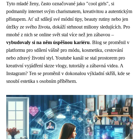
Tyto mladé ženy, často označované jako "cool girls", si
podmanily internet svým charismatem, kreativitou a autentickým
přístupem. Ať už sdílejí své módní tipy, beauty rutiny nebo jen
útržky ze svého života, dokáží strhnout miliony sledujících. Pro
mnohé z nich se online svět stal více než jen zábavou –
vybudovaly si na něm úspěšnou kariéru
. Blog se proměnil v
platformu pro sdílení vášně pro módu, kosmetiku, cestování
nebo zdravý životní styl. Youtube kanál se stal prostorem pro
kreativní vyjádření skrze vlogy, tutoriály a zábavná videa. A
Instagram? Ten se proměnil v dokonalou výkladní skříň, kde se
snoubí estetika s osobním příběhem.