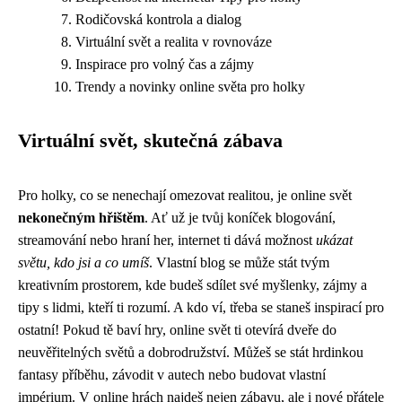
Rodičovská kontrola a dialog
Virtuální svět a realita v rovnováze
Inspirace pro volný čas a zájmy
Trendy a novinky online světa pro holky
Virtuální svět, skutečná zábava
Pro holky, co se nenechají omezovat realitou, je online svět
nekonečným hřištěm
. Ať už je tvůj koníček blogování,
streamování nebo hraní her, internet ti dává možnost
ukázat
světu, kdo jsi a co umíš
. Vlastní blog se může stát tvým
kreativním prostorem, kde budeš sdílet své myšlenky, zájmy a
tipy s lidmi, kteří ti rozumí. A kdo ví, třeba se staneš inspirací pro
ostatní! Pokud tě baví hry, online svět ti otevírá dveře do
neuvěřitelných světů a dobrodružství. Můžeš se stát hrdinkou
fantasy příběhu, závodit v autech nebo budovat vlastní
impérium. V online hrách najdeš nejen zábavu, ale i nové přátele