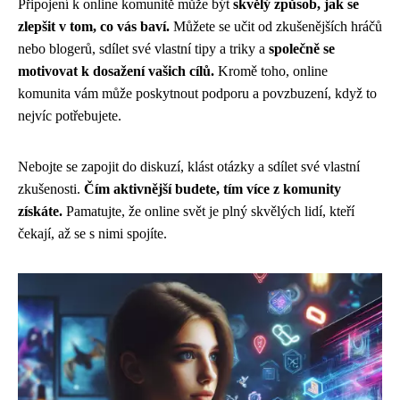
Připojení k online komunitě může být
skvělý způsob, jak se
zlepšit v tom, co vás baví.
Můžete se učit od zkušenějších hráčů
nebo blogerů, sdílet své vlastní tipy a triky a
společně se
motivovat k dosažení vašich cílů.
Kromě toho, online
komunita vám může poskytnout podporu a povzbuzení, když to
nejvíc potřebujete.
Nebojte se zapojit do diskuzí, klást otázky a sdílet své vlastní
zkušenosti.
Čím aktivnější budete, tím více z komunity
získáte.
Pamatujte, že online svět je plný skvělých lidí, kteří
čekají, až se s nimi spojíte.