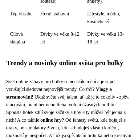
soutěže)
ankety)
Typ obsahu
Herní, zábavní
Lifestyle, módní,
kosmetický
Cílová
Dívky ve věku 8-12
Dívky ve věku 13-
skupina
let
18 let
Trendy a novinky online světa pro holky
Svět online zábavy pro holky se neustále mění a je super
vzrušující sledovat nejnovější trendy. Co frčí?
Vlogy a
streamování!
Ukaž světu svůj talent, ať už je to cokoliv - zpěv,
tancování, hraní her nebo třeba tvoření úžasných outfitů.
Spousta holek sdílí svoje zážitky a tipy a ty můžeš být jedna z
nich! A co takhle
online hry?
Od fantasy světů, kde bojuješ s
draky, po simulátory života, kde si buduješ vlastní kariéru,
možností je nespočet. Ať už jsi spíš akční hrdinka nebo kreativní