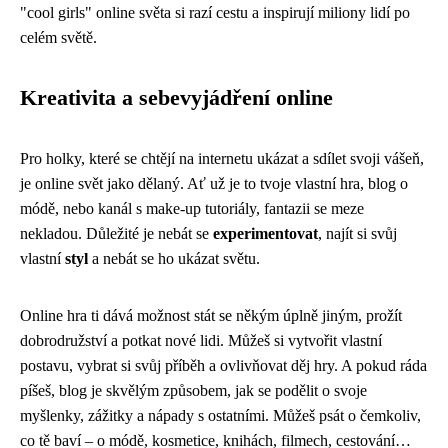
"cool girls" online světa si razí cestu a inspirují miliony lidí po
celém světě.
Kreativita a sebevyjádření online
Pro holky, které se chtějí na internetu ukázat a sdílet svoji vášeň,
je online svět jako dělaný. Ať už je to tvoje vlastní hra, blog o
módě, nebo kanál s make-up tutoriály, fantazii se meze
nekladou. Důležité je nebát se
experimentovat
, najít si svůj
vlastní
styl
a nebát se ho ukázat světu.
Online hra ti dává možnost stát se někým úplně jiným, prožít
dobrodružství a potkat nové lidi. Můžeš si vytvořit vlastní
postavu, vybrat si svůj příběh a ovlivňovat děj hry. A pokud ráda
píšeš, blog je skvělým způsobem, jak se podělit o svoje
myšlenky, zážitky a nápady s ostatními. Můžeš psát o čemkoliv,
co tě baví – o módě, kosmetice, knihách, filmech, cestování…