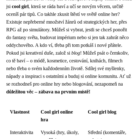
jsi
cool girl
, která se ráda baví a učí se novým věcem, určitě
oceníš pár tipů. Co takhle zkusit štěstí ve světě online her?
Existuje nepřeberné množství žánrů od strategických her, přes
RPG až po simulátory. Můžeš si vybrat, jestli se chceš ponořit
do fantasy světa, budovat impérium nebo si jen tak zahrát něco
oddychového. A kdo ví, třeba při tom potkáš i nové přátele.
Pokud jsi kreativní duše, založ si
blog
! Můžeš psát o čemkoliv,
co tě baví – o módě, kosmetice, cestování, knihách, filmech
nebo třeba o svém každodenním životě. Sdílej své myšlenky,
nápady a inspiraci s ostatními a buduj si online komunitu. Ať už
se rozhodneš pro online hry nebo blogování, nezapomeň na
důležitou věc – zábava na prvním místě!
Vlastnost
Cool girl online
Cool girl blog
hra
Interaktivita
Vysoká (hry, úkoly,
Střední (komentáře,