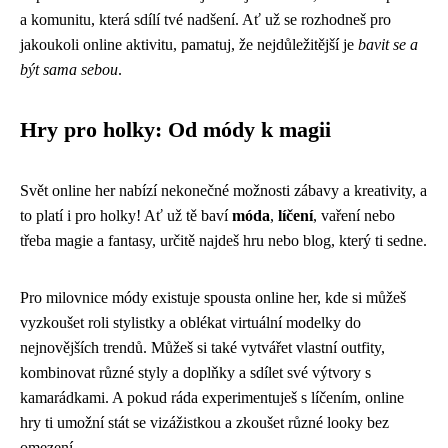
a komunitu, která sdílí tvé nadšení. Ať už se rozhodneš pro
jakoukoli online aktivitu, pamatuj, že nejdůležitější je
bavit se a
být sama sebou
.
Hry pro holky: Od módy k magii
Svět online her nabízí nekonečné možnosti zábavy a kreativity, a
to platí i pro holky! Ať už tě baví
móda
,
líčení
, vaření nebo
třeba magie a fantasy, určitě najdeš hru nebo blog, který ti sedne.
Pro milovnice módy existuje spousta online her, kde si můžeš
vyzkoušet roli stylistky a oblékat virtuální modelky do
nejnovějších trendů. Můžeš si také vytvářet vlastní outfity,
kombinovat různé styly a doplňky a sdílet své výtvory s
kamarádkami. A pokud ráda experimentuješ s líčením, online
hry ti umožní stát se vizážistkou a zkoušet různé looky bez
omezení.