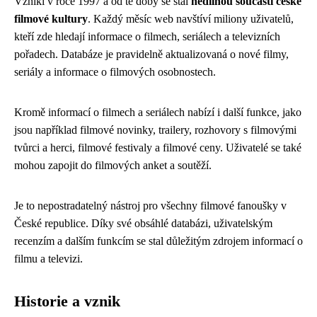
Vznikl v roce 1997 a od té doby se stal
nedílnou součástí české
filmové kultury
. Každý měsíc web navštíví miliony uživatelů,
kteří zde hledají informace o filmech, seriálech a televizních
pořadech. Databáze je pravidelně aktualizovaná o nové filmy,
seriály a informace o filmových osobnostech.
Kromě informací o filmech a seriálech nabízí i další funkce, jako
jsou například filmové novinky, trailery, rozhovory s filmovými
tvůrci a herci, filmové festivaly a filmové ceny. Uživatelé se také
mohou zapojit do filmových anket a soutěží.
Je to nepostradatelný nástroj pro všechny filmové fanoušky v
České republice. Díky své obsáhlé databázi, uživatelským
recenzím a dalším funkcím se stal důležitým zdrojem informací o
filmu a televizi.
Historie a vznik