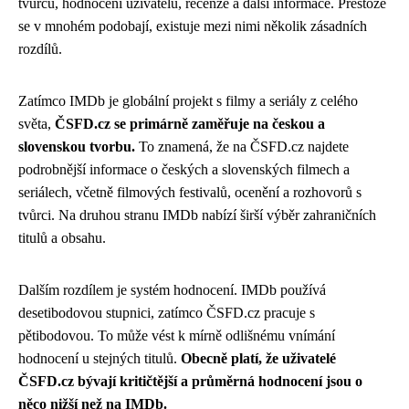
tvůrců, hodnocení uživatelů, recenze a další informace. Přestože
se v mnohém podobají, existuje mezi nimi několik zásadních
rozdílů.
Zatímco IMDb je globální projekt s filmy a seriály z celého
světa,
ČSFD.cz se primárně zaměřuje na českou a
slovenskou tvorbu.
To znamená, že na ČSFD.cz najdete
podrobnější informace o českých a slovenských filmech a
seriálech, včetně filmových festivalů, ocenění a rozhovorů s
tvůrci. Na druhou stranu IMDb nabízí širší výběr zahraničních
titulů a obsahu.
Dalším rozdílem je systém hodnocení. IMDb používá
desetibodovou stupnici, zatímco ČSFD.cz pracuje s
pětibodovou. To může vést k mírně odlišnému vnímání
hodnocení u stejných titulů.
Obecně platí, že uživatelé
ČSFD.cz bývají kritičtější a průměrná hodnocení jsou o
něco nižší než na IMDb.