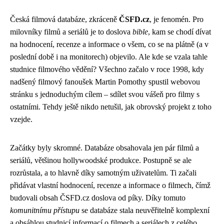
Česká filmová databáze, zkráceně
ČSFD.cz
, je fenomén. Pro
milovníky filmů a seriálů je to doslova
bible
, kam se chodí dívat
na hodnocení, recenze a informace o všem, co se na plátně (a v
poslední době i na monitorech) objevilo. Ale kde se vzala tahle
studnice filmového vědění? Všechno začalo v roce 1998, kdy
nadšený filmový fanoušek Martin Pomothy spustil webovou
stránku s jednoduchým cílem – sdílet svou vášeň pro filmy s
ostatními. Tehdy ještě nikdo netušil, jak obrovský projekt z toho
vzejde.
Začátky byly skromné. Databáze obsahovala jen pár filmů a
seriálů, většinou hollywoodské produkce. Postupně se ale
rozrůstala, a to hlavně díky samotným uživatelům. Ti začali
přidávat vlastní hodnocení, recenze a informace o filmech, čímž
budovali obsah ČSFD.cz doslova od píky. Díky tomuto
komunitnímu přístupu
se databáze stala neuvěřitelně komplexní
a obsáhlou studnicí informací o filmech a seriálech z celého