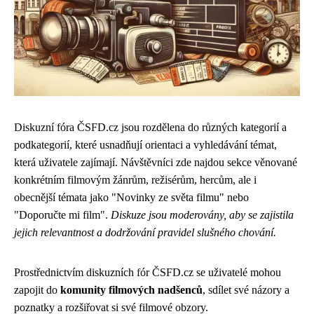
Diskuzní fóra ČSFD.cz jsou rozdělena do různých kategorií a
podkategorií, které usnadňují orientaci a vyhledávání témat,
která uživatele zajímají. Návštěvníci zde najdou sekce věnované
konkrétním filmovým žánrům, režisérům, hercům, ale i
obecnější témata jako "Novinky ze světa filmu" nebo
"Doporučte mi film".
Diskuze jsou moderovány, aby se zajistila
jejich relevantnost a dodržování pravidel slušného chování.
Prostřednictvím diskuzních fór ČSFD.cz se uživatelé mohou
zapojit do
komunity filmových nadšenců
, sdílet své názory a
poznatky a rozšiřovat si své filmové obzory.