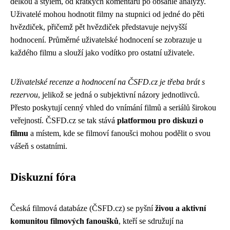
délkou a stylem, od krátkých komentářů po obsáhlé analýzy.
Uživatelé mohou hodnotit filmy na stupnici od jedné do pěti
hvězdiček, přičemž pět hvězdiček představuje nejvyšší
hodnocení. Průměrné uživatelské hodnocení se zobrazuje u
každého filmu a slouží jako vodítko pro ostatní uživatele.
Uživatelské recenze a hodnocení na ČSFD.cz je třeba brát s
rezervou
, jelikož se jedná o subjektivní názory jednotlivců.
Přesto poskytují cenný vhled do vnímání filmů a seriálů širokou
veřejností. ČSFD.cz se tak stává
platformou pro diskuzi o
filmu
a místem, kde se filmoví fanoušci mohou podělit o svou
vášeň s ostatními.
Diskuzní fóra
Česká filmová databáze (ČSFD.cz) se pyšní
živou a aktivní
komunitou filmových fanoušků
, kteří se sdružují na