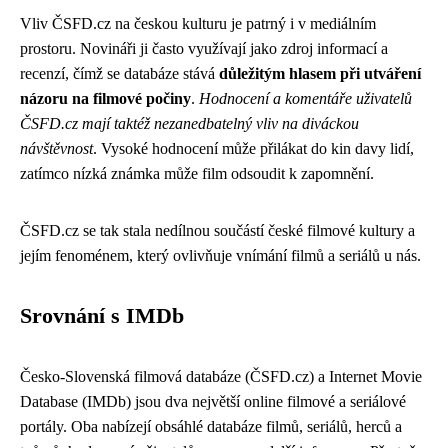
Vliv ČSFD.cz na českou kulturu je patrný i v mediálním
prostoru. Novináři ji často využívají jako zdroj informací a
recenzí, čímž se databáze stává
důležitým hlasem při utváření
názoru na filmové počiny
.
Hodnocení a komentáře uživatelů
ČSFD.cz mají taktéž nezanedbatelný vliv na diváckou
návštěvnost
. Vysoké hodnocení může přilákat do kin davy lidí,
zatímco nízká známka může film odsoudit k zapomnění.
ČSFD.cz se tak stala nedílnou součástí české filmové kultury a
jejím fenoménem, který ovlivňuje vnímání filmů a seriálů u nás.
Srovnání s IMDb
Česko-Slovenská filmová databáze (ČSFD.cz) a Internet Movie
Database (IMDb) jsou dva největší online filmové a seriálové
portály. Oba nabízejí obsáhlé databáze filmů, seriálů, herců a