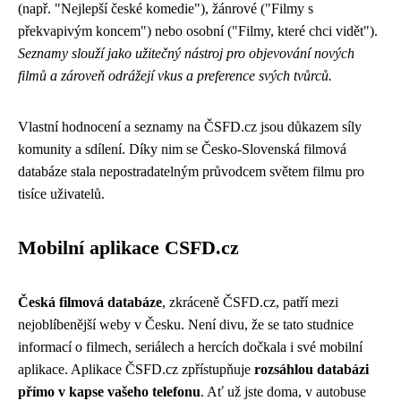
(např. "Nejlepší české komedie"), žánrové ("Filmy s
překvapivým koncem") nebo osobní ("Filmy, které chci vidět").
Seznamy slouží jako užitečný nástroj pro objevování nových
filmů a zároveň odrážejí vkus a preference svých tvůrců.
Vlastní hodnocení a seznamy na ČSFD.cz jsou důkazem síly
komunity a sdílení. Díky nim se Česko-Slovenská filmová
databáze stala nepostradatelným průvodcem světem filmu pro
tisíce uživatelů.
Mobilní aplikace CSFD.cz
Česká filmová databáze
, zkráceně ČSFD.cz, patří mezi
nejoblíbenější weby v Česku. Není divu, že se tato studnice
informací o filmech, seriálech a hercích dočkala i své mobilní
aplikace. Aplikace ČSFD.cz zpřístupňuje
rozsáhlou databázi
přímo v kapse vašeho telefonu
. Ať už jste doma, v autobuse