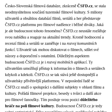
Česko-Slovenská filmová databáze, zkráceně
ČSFD.cz
, se stala
neodmyslitelnou součástí tuzemské filmové kultury. S miliony
uživatelů a obsáhlou databází filmů, seriálů a her představuje
ČSFD.cz platformu pro filmové nadšence i běžné diváky. Jaká
je ale budoucnost tohoto fenoménu? ČSFD.cz neustále rozšiřuje
svou nabídku a reaguje na aktuální trendy. Kromě hodnocení a
recenzí filmů a seriálů se zaměřuje i na
rozvoj komunitních
funkcí
. Uživatelé tak mohou diskutovat o filmech, sdílet své
názory a doporučení s ostatními. Důležitým aspektem
budoucnosti ČSFD.cz je i
rozvoj mobilních aplikací
. Ty
uživatelům umožňují přístup k informacím o filmech a seriálech
kdykoli a kdekoli. ČSFD.cz se tak stává ještě dostupnější a
uživatelsky přívětivější platformou. V neposlední řadě se
ČSFD.cz snaží o spolupráci s dalšími subjekty v oblasti filmu a
kultury. Pořádá filmové projekce, besedy s tvůrci a další akce
pro filmové fanoušky. Tím posiluje svou pozici
důležitého
hráče na poli filmové kultury
. Budoucnost ČSFD.cz je tedy