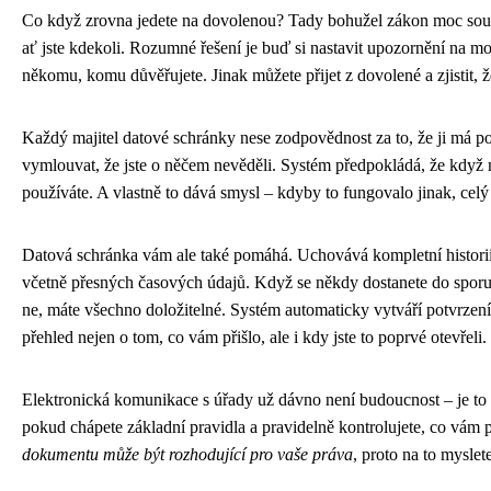
Co když zrovna jedete na dovolenou? Tady bohužel zákon moc souci
ať jste kdekoli. Rozumné řešení je buď si nastavit upozornění na mo
někomu, komu důvěřujete. Jinak můžete přijet z dovolené a zjistit, 
Každý majitel datové schránky nese zodpovědnost za to, že ji má p
vymlouvat, že jste o něčem nevěděli. Systém předpokládá, že když 
používáte. A vlastně to dává smysl – kdyby to fungovalo jinak, celý 
Datová schránka vám ale také pomáhá. Uchovává kompletní histor
včetně přesných časových údajů. Když se někdy dostanete do sporu, j
ne, máte všechno doložitelné. Systém automaticky vytváří potvrzení
přehled nejen o tom, co vám přišlo, ale i kdy jste to poprvé otevřeli.
Elektronická komunikace s úřady už dávno není budoucnost – je to 
pokud chápete základní pravidla a pravidelně kontrolujete, co vám 
dokumentu může být rozhodující pro vaše práva
, proto na to myslete