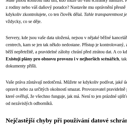
Máte plnou kontrolu nad tím, kdo může do vaší schránky nahlížet. P
z rodiny nebo váš daňový poradce? Nastavíte mu oprávnění přesně p
kdykoliv zkontrolujete, co ten člověk dělal.
Tahle transparentnost j
vždycky, co se děje.
Servery, kde jsou vaše data uložená, nejsou v nějaké běžné kancelá
centrech, kam se jen tak někdo nedostane. Přístup je kontrolovaný, z
běží nepřetržitě, a pravidelné zálohy chrání před ztrátou dat. A co k
Existují plány pro obnovu provozu i v nejhorších scénářích
, ta
dokumenty přišli.
Vaše práva zůstávají nedotčená. Můžete se kdykoliv podívat, jaké ú
opravit nebo za určitých okolností smazat. Provozovatel pravidelně p
které ověřují, že všechno funguje, jak má. Není to jen prázdné ujišť
od nezávislých odborníků.
Nejčastější chyby při používání datové schrá