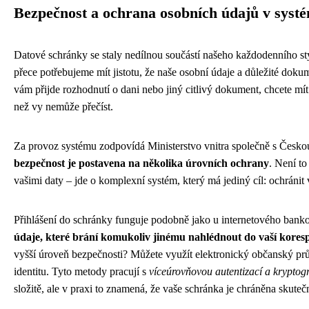
Bezpečnost a ochrana osobních údajů v syst
Datové schránky se staly nedílnou součástí našeho každodenního sty
přece potřebujeme mít jistotu, že naše osobní údaje a důležité dok
vám přijde rozhodnutí o dani nebo jiný citlivý dokument, chcete mít 
než vy nemůže přečíst.
Za provoz systému zodpovídá Ministerstvo vnitra společně s Českou p
bezpečnost je postavena na několika úrovních ochrany
. Není to
vašimi daty – jde o komplexní systém, který má jediný cíl: ochránit
Přihlášení do schránky funguje podobně jako u internetového bank
údaje, které brání komukoliv jinému nahlédnout do vaší kore
vyšší úroveň bezpečnosti? Můžete využít elektronický občanský p
identitu. Tyto metody pracují s
víceúrovňovou autentizací a kryptogr
složitě, ale v praxi to znamená, že vaše schránka je chráněna skute