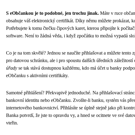
S eObčankou je to podobné, jen trochu jinak.
Máte v ruce občan
obsahuje váš elektronický certifikát. Díky němu můžete prokázat, kdo
Potřebujete k tomu čtečku čipových karet, kterou připojíte k počítači,
software. Není to žádná věda, i když zpočátku to možná vypadá slož
Co je na tom skvělé? Jednou se naučíte přihlašovat a můžete tento 
pro datovou schránku, ale i pro spoustu dalších úředních záležitostí
úřady
se tak stává dostupnou každému, kdo má účet u banky podporu
eObčanku s aktivními certifikáty.
Samotné přihlášení? Překvapivě jednoduché. Na přihlašovací stránce 
bankovní identitu nebo eObčanku. Zvolíte-li banku, systém vás pře
internetového bankovnictví. Přihlásíte se úplně stejně jako při kontr
Banka potvrdí, že jste to opravdu vy, a hned se ocitnete ve své dato
vteřin.