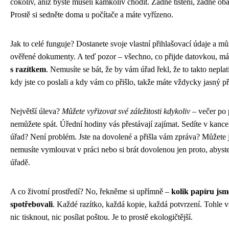
cokoliv, aniž byste museli kamkoliv chodit. Žádné tištění, žádné ob
Prostě si sedněte doma u počítače a máte vyřízeno.
Jak to celé funguje? Dostanete svoje vlastní přihlašovací údaje a můž
ověřené dokumenty. A teď pozor – všechno, co přijde datovkou, m
s razítkem
. Nemusíte se bát, že by vám úřad řekl, že to takto neplat
kdy jste co poslali a kdy vám co přišlo, takže máte vždycky jasný p
Největší úleva?
Můžete vyřizovat své záležitosti kdykoliv
– večer po 
nemůžete spát. Úřední hodiny vás přestávají zajímat. Sedíte v kancel
úřad? Není problém. Jste na dovolené a přišla vám zpráva? Můžete ji
nemusíte vymlouvat v práci nebo si brát dovolenou jen proto, abyste
úřadě.
A co životní prostředí? No, řekněme si upřímně –
kolik papíru jsm
spotřebovali
. Každé razítko, každá kopie, každá potvrzení. Tohle 
nic tisknout, nic posílat poštou. Je to prostě ekologičtější.