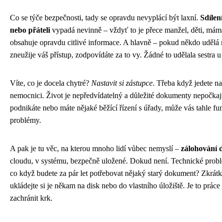
Co se týče bezpečnosti, tady se opravdu nevyplácí být laxní.
Sdílen
nebo přáteli
vypadá nevinně – vždyť to je přece manžel, děti, máma
obsahuje opravdu citlivé informace. A hlavně – pokud někdo uděl
zneužije váš přístup, zodpovídáte za to vy. Žádné to udělala sestra u
Víte, co je docela chytré?
Nastavit si zástupce
. Třeba když jedete na
nemocnici. Život je nepředvídatelný a důležité dokumenty nepočkají
podnikáte nebo máte nějaké běžící řízení s úřady, může vás tahle f
problémy.
A pak je tu věc, na kterou mnoho lidí vůbec nemyslí –
zálohování
cloudu, v systému, bezpečně uložené. Dokud není. Technické problé
co když budete za pár let potřebovat nějaký starý dokument? Zkrátka 
ukládejte si je někam na disk nebo do vlastního úložiště. Je to prác
zachránit krk.