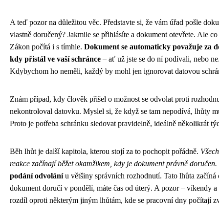
A teď pozor na důležitou věc. Představte si, že vám úřad pošle do
vlastně doručený? Jakmile se přihlásíte a dokument otevřete. Ale co
Zákon počítá i s tímhle.
Dokument se automaticky považuje za do
kdy přistál ve vaší schránce
– ať už jste se do ní podívali, nebo n
Kdybychom ho neměli, každý by mohl jen ignorovat datovou schránk
Znám případ, kdy člověk přišel o možnost se odvolat proti rozhodnutí
nekontroloval datovku. Myslel si, že když se tam nepodívá, lhůty 
Proto je potřeba schránku sledovat pravidelně, ideálně několikrát tý
Běh lhůt je další kapitola, kterou stojí za to pochopit pořádně.
Všech
reakce začínají běžet okamžikem, kdy je dokument právně doručen.
podání odvolání
u většiny správních rozhodnutí. Tato lhůta začín
dokument doručí v pondělí, máte čas od úterý. A pozor – víkendy a s
rozdíl oproti některým jiným lhůtám, kde se pracovní dny počítají zv