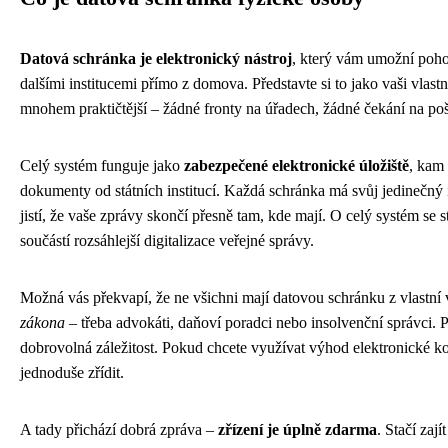
Datová schránka je elektronický nástroj
, který vám umožní poh
dalšími institucemi přímo z domova. Představte si to jako vaši vlastn
mnohem praktičtější – žádné fronty na úřadech, žádné čekání na p
Celý systém funguje jako
zabezpečené elektronické úložiště
, kam
dokumenty od státních institucí. Každá schránka má svůj jedinečný i
jistí, že vaše zprávy skončí přesně tam, kde mají. O celý systém se st
součástí rozsáhlejší digitalizace veřejné správy.
Možná vás překvapí, že ne všichni mají datovou schránku z vlastní 
zákona
– třeba advokáti, daňoví poradci nebo insolvenční správci. P
dobrovolná záležitost. Pokud chcete využívat výhod elektronické ko
jednoduše zřídit.
A tady přichází dobrá zpráva –
zřízení je úplně zdarma
. Stačí zaj