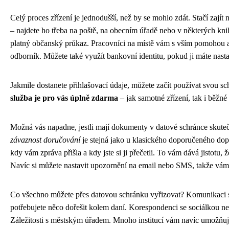
Celý proces zřízení je jednodušší, než by se mohlo zdát. Stačí zají
– najdete ho třeba na poště, na obecním úřadě nebo v některých kn
platný občanský průkaz. Pracovníci na místě vám s vším pomohou a
odborník. Můžete také využít bankovní identitu, pokud ji máte nast
Jakmile dostanete přihlašovací údaje, můžete začít používat svou s
služba je pro vás úplně zdarma
– jak samotné zřízení, tak i běžné
Možná vás napadne, jestli mají dokumenty v datové schránce skute
závaznost doručování
je stejná jako u klasického doporučeného do
kdy vám zpráva přišla a kdy jste si ji přečetli. To vám dává jistotu,
Navíc si můžete nastavit upozornění na email nebo SMS, takže vám
Co všechno můžete přes datovou schránku vyřizovat? Komunikaci s
potřebujete něco dořešit kolem daní. Korespondenci se sociálkou n
Záležitosti s městským úřadem. Mnoho institucí vám navíc umožňu