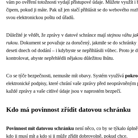
vám po ověření totožnosti vydají přístupové údaje. Můžete využít i
čipem, pokud ji máte. Pak už jen stačí přihlásit se do webového roz
svou elektronickou poštu od úřadů.
Důležité je vědět, že zprávy v datové schránce mají
stejnou váhu ja
rukou
. Dokument se považuje za doručený, jakmile se do schránky p
deseti dnech od dodání – i kdybyste se nepřihlásili vůbec. Proto je
kontrolovat, abyste nepřehlédli nějakou důležitou lhůtu.
Co se týče bezpečnosti, nemusíte mít obavy. Systém využívá
pokro
elektronické podpisy, které chrání vaše zprávy před neoprávněným p
každé zprávy a vaše citlivé údaje jsou v naprostém bezpečí.
Kdo má povinnost zřídit datovou schránku
Povinnost mít datovou schránku
není něco, co by se týkalo úplně
kdo ji musí mít a kdo si ji může zřídit dobrovolně, pokud chce.