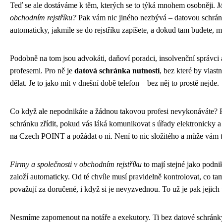
Teď se ale dostáváme k těm, kterých se to týká mnohem osobněji.
M
obchodním rejstříku?
Pak vám nic jiného nezbývá – datovou schrán
automaticky, jakmile se do rejstříku zapíšete, a dokud tam budete, mus
Podobně na tom jsou advokáti, daňoví poradci, insolvenční správci a
profesemi. Pro ně je
datová schránka nutností
, bez které by vlas
dělat. Je to jako mít v dnešní době telefon – bez něj to prostě nejde.
Co když ale nepodnikáte a žádnou takovou profesi nevykonáváte? 
schránku zřídit, pokud vás láká komunikovat s úřady elektronicky a uš
na Czech POINT a požádat o ni. Není to nic složitého a může vám t
Firmy a společnosti v obchodním rejstříku
to mají stejné jako podni
založí automaticky. Od té chvíle musí pravidelně kontrolovat, co ta
považují za doručené, i když si je nevyzvednou. To už je pak jejich
Nesmíme zapomenout na notáře a exekutory. Ti bez datové schránk