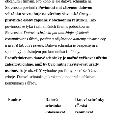
občanům i firmám. Pro koho je ale datová schránka na
Slovensku povinná?
Povinnost mít zřízenou datovou
schránku se vztahuje na všechny slovenské firmy a
právnické osoby zapsané v obchodním rejstříku.
Tato
povinnost se týká i zahraničních firem s pobočkou na
Slovensku.
Datová schránka jim umožňuje efektivně
komunikovat s úřady, posílat a přijímat dokumenty elektronicky
a ušetřit tak čas i peníze.
Datová schránka je bezpečným a
spolehlivým nástrojem pro komunikaci s úřady.
Prostřednictvím datové schránky je možné vyřizovat úřední
záležitosti online, aniž by bylo nutné navštěvovat úřady
osobně.
To je obzvlášť výhodné pro firmy, které šetří čas a
zdroje. Datová schránka je krokem k moderní a efektivní
komunikaci s úřady.
Funkce
Datová
Datové schránky
schránka
(Česká
(Slovensko)
republika)