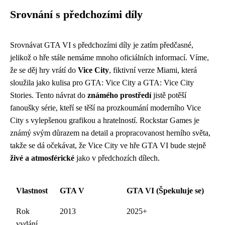
Srovnání s předchozími díly
Srovnávat GTA VI s předchozími díly je zatím předčasné,
jelikož o hře stále nemáme mnoho oficiálních informací. Víme,
že se děj hry vrátí do
Vice City
, fiktivní verze Miami, která
sloužila jako kulisa pro GTA: Vice City a GTA: Vice City
Stories. Tento návrat do
známého prostředí
jistě potěší
fanoušky série, kteří se těší na prozkoumání moderního Vice
City s vylepšenou grafikou a hratelností. Rockstar Games je
známý svým důrazem na detail a propracovanost herního světa,
takže se dá očekávat, že Vice City ve hře GTA VI bude stejně
živé a atmosférické
jako v předchozích dílech.
Vlastnost
GTA V
GTA VI (Špekuluje se)
Rok
2013
2025+
vydání