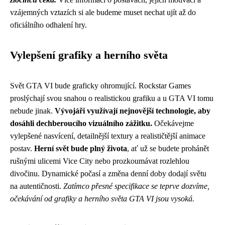
vzájemných vztazích si ale budeme muset nechat ujít až do
oficiálního odhalení hry.
Vylepšení grafiky a herního světa
Svět GTA VI bude graficky ohromující. Rockstar Games
proslýchají svou snahou o realistickou grafiku a u GTA VI tomu
nebude jinak.
Vývojáři využívají nejnovější technologie, aby
dosáhli dechberoucího vizuálního zážitku.
Očekávejme
vylepšené nasvícení, detailnější textury a realističtější animace
postav.
Herní svět bude plný života
, ať už se budete prohánět
rušnými ulicemi Vice City nebo prozkoumávat rozlehlou
divočinu. Dynamické počasí a změna denní doby dodají světu
na autentičnosti.
Zatímco přesné specifikace se teprve dozvíme,
očekávání od grafiky a herního světa GTA VI jsou vysoká.