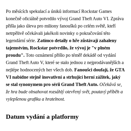
Po měsících spekulací a úniků informací Rockstar Games
konečně oficiálně potvrdilo vývoj Grand Theft Auto VI. Zpráva
přišla jako úleva pro miliony fanoušků po celém světě, kteří
netrpělivě očekávali jakékoli novinky o pokračování této
legendární série.
Zatímco detaily o hře zůstávají zahaleny
tajemstvím, Rockstar potvrdilo, že vývoj je "v plném
proudu".
Toto oznámení přišlo po téměř dekádě od vydání
Grand Theft Auto V, které se stalo jednou z nejprodávanějších a
nejlépe hodnocených her všech dob.
Fanoušci doufají, že GTA
VI nabídne stejně inovativní a strhující herní zážitek, jaký
se stal synonymem pro sérii Grand Theft Auto.
Očekává se,
že hra bude obsahovat rozsáhlý otevřený svět, poutavý příběh a
vylepšenou grafiku a hratelnost.
Datum vydání a platformy