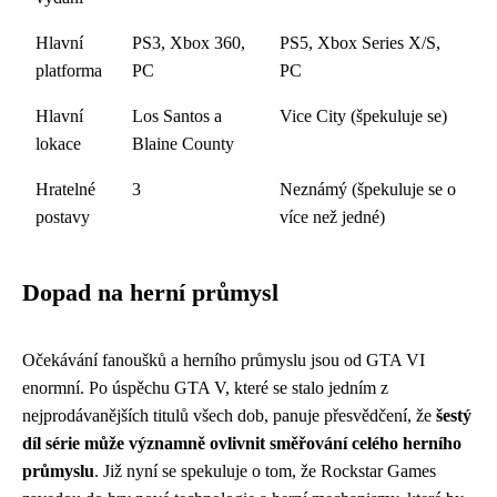
Hlavní
PS3, Xbox 360,
PS5, Xbox Series X/S,
platforma
PC
PC
Hlavní
Los Santos a
Vice City (špekuluje se)
lokace
Blaine County
Hratelné
3
Neznámý (špekuluje se o
postavy
více než jedné)
Dopad na herní průmysl
Očekávání fanoušků a herního průmyslu jsou od GTA VI
enormní. Po úspěchu GTA V, které se stalo jedním z
nejprodávanějších titulů všech dob, panuje přesvědčení, že
šestý
díl série může významně ovlivnit směřování celého herního
průmyslu
. Již nyní se spekuluje o tom, že Rockstar Games