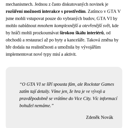
mechanismech. Jednou z často diskutovaných novinek je
rozšíření možností interakce s prostředím
. Zatímco v GTA V
jsme mohli vstupovat pouze do vybraných budov, GTA VI by
mohlo nabídnout
mnohem komplexnější a otevřenější svět
, kde
by hráči mohli prozkoumávat
širokou škálu interiérů
, od
obchodů a restaurací až po byty a kanceláře. Taková změna by
hře dodala na realističnosti a umožnila by vývojářům
implementovat nové typy misí a aktivit.
O GTA VI se šíří spousta fám, ale Rockstar Games
zatím tají detaily. Víme jen, že hra je ve vývoji a
pravděpodobně se vrátíme do Vice City. Víc informací
bohužel nemáme.
Zdeněk Novák