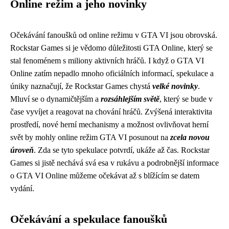
Online režim a jeho novinky
Očekávání fanoušků od online režimu v GTA VI jsou obrovská.
Rockstar Games si je vědomo důležitosti GTA Online, který se
stal fenoménem s miliony aktivních hráčů. I když o GTA VI
Online zatím nepadlo mnoho oficiálních informací, spekulace a
úniky naznačují, že Rockstar Games chystá
velké novinky
.
Mluví se o dynamičtějším a
rozsáhlejším světě
, který se bude v
čase vyvíjet a reagovat na chování hráčů. Zvýšená interaktivita
prostředí, nové herní mechanismy a možnost ovlivňovat herní
svět by mohly online režim GTA VI posunout na
zcela novou
úroveň
. Zda se tyto spekulace potvrdí, ukáže až čas. Rockstar
Games si jistě nechává svá esa v rukávu a podrobnější informace
o GTA VI Online můžeme očekávat až s blížícím se datem
vydání.
Očekávání a spekulace fanoušků