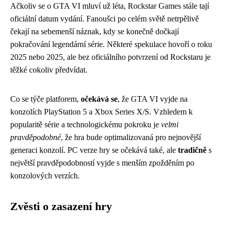
Ačkoliv se o GTA VI mluví už léta, Rockstar Games stále tají
oficiální datum vydání. Fanoušci po celém světě netrpělivě
čekají na sebemenší náznak, kdy se konečně dočkají
pokračování legendární série. Některé spekulace hovoří o roku
2025 nebo 2025, ale bez oficiálního potvrzení od Rockstaru je
těžké cokoliv předvídat.
Co se týče platforem,
očekává se
, že GTA VI vyjde na
konzolích PlayStation 5 a Xbox Series X/S. Vzhledem k
popularitě série a technologickému pokroku je
velmi
pravděpodobné
, že hra bude optimalizovaná pro nejnovější
generaci konzolí. PC verze hry se očekává také, ale
tradičně
s
největší pravděpodobností vyjde s menším zpožděním po
konzolových verzích.
Zvěsti o zasazení hry