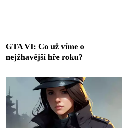
GTA VI: Co už víme o
nejžhavější hře roku?