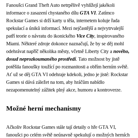
Fanoušci Grand Theft Auto netrpělivě vyhlížejí jakékoli
informace o zasazení chystaného dílu
GTA VI
. Zatímco
Rockstar Games si drží karty u těla, internetem koluje řada
spekulací a úniků informací. Mezi nejčastější a nejvytrvalejší
patří teorie o návratu do ikonického
Vice City
, inspirovaného
Miami. Některé zdroje dokonce naznačují, že by se děj mohl
odehrávat napříč několika městy, včetně Liberty City a
nového,
dosud neprozkoumaného prostředí
. Tato možnost by jistě
potěšila fanoušky toužící po rozmanitosti a obřím herním světě.
Ať už se děj GTA VI odehraje kdekoli, jedno je jisté: Rockstar
Games si dává záležet na tom, aby hráčům nabídlo
nezapomenutelný zážitek plný akce, humoru a kontroverze.
Možné herní mechanismy
Ačkoliv Rockstar Games stále tají detaily o hře GTA VI,
fanoušci po celém světě neúnavně spekulují o možných herních