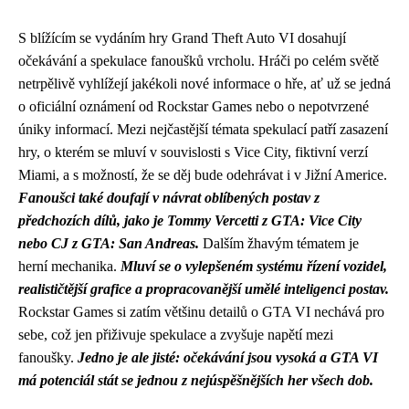
S blížícím se vydáním hry Grand Theft Auto VI dosahují
očekávání a spekulace fanoušků vrcholu. Hráči po celém světě
netrpělivě vyhlížejí jakékoli nové informace o hře, ať už se jedná
o oficiální oznámení od Rockstar Games nebo o nepotvrzené
úniky informací. Mezi nejčastější témata spekulací patří zasazení
hry, o kterém se mluví v souvislosti s Vice City, fiktivní verzí
Miami, a s možností, že se děj bude odehrávat i v Jižní Americe.
Fanoušci také doufají v návrat oblíbených postav z
předchozích dílů, jako je Tommy Vercetti z GTA: Vice City
nebo CJ z GTA: San Andreas.
Dalším žhavým tématem je
herní mechanika.
Mluví se o vylepšeném systému řízení vozidel,
realističtější grafice a propracovanější umělé inteligenci postav.
Rockstar Games si zatím většinu detailů o GTA VI nechává pro
sebe, což jen přiživuje spekulace a zvyšuje napětí mezi
fanoušky.
Jedno je ale jisté: očekávání jsou vysoká a GTA VI
má potenciál stát se jednou z nejúspěšnějších her všech dob.