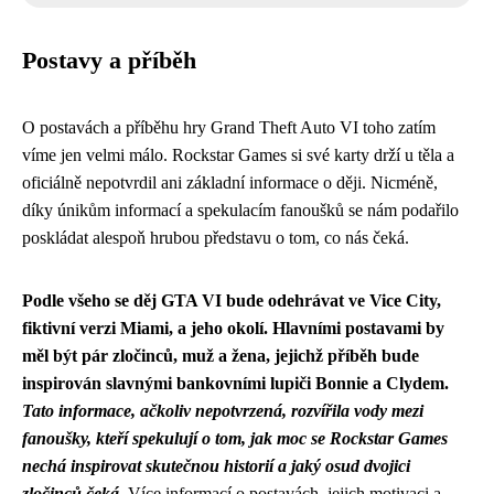
Postavy a příběh
O postavách a příběhu hry Grand Theft Auto VI toho zatím
víme jen velmi málo. Rockstar Games si své karty drží u těla a
oficiálně nepotvrdil ani základní informace o ději. Nicméně,
díky únikům informací a spekulacím fanoušků se nám podařilo
poskládat alespoň hrubou představu o tom, co nás čeká.
Podle všeho se děj GTA VI bude odehrávat ve Vice City,
fiktivní verzi Miami, a jeho okolí.
Hlavními postavami by
měl být pár zločinců, muž a žena, jejichž příběh bude
inspirován slavnými bankovními lupiči Bonnie a Clydem.
Tato informace, ačkoliv nepotvrzená, rozvířila vody mezi
fanoušky, kteří spekulují o tom, jak moc se Rockstar Games
nechá inspirovat skutečnou historií a jaký osud dvojici
zločinců čeká.
Více informací o postavách, jejich motivaci a