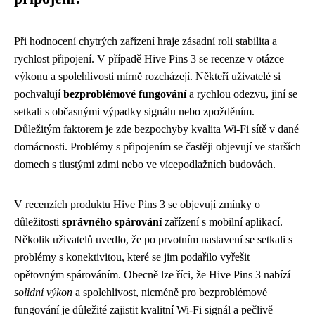
Při hodnocení chytrých zařízení hraje zásadní roli stabilita a
rychlost připojení. V případě Hive Pins 3 se recenze v otázce
výkonu a spolehlivosti mírně rozcházejí. Někteří uživatelé si
pochvalují
bezproblémové fungování
a rychlou odezvu, jiní se
setkali s občasnými výpadky signálu nebo zpožděním.
Důležitým faktorem je zde bezpochyby kvalita Wi-Fi sítě v dané
domácnosti. Problémy s připojením se častěji objevují ve starších
domech s tlustými zdmi nebo ve vícepodlažních budovách.
V recenzích produktu Hive Pins 3 se objevují zmínky o
důležitosti
správného spárování
zařízení s mobilní aplikací.
Několik uživatelů uvedlo, že po prvotním nastavení se setkali s
problémy s konektivitou, které se jim podařilo vyřešit
opětovným spárováním. Obecně lze říci, že Hive Pins 3 nabízí
solidní výkon
a spolehlivost, nicméně pro bezproblémové
fungování je důležité zajistit kvalitní Wi-Fi signál a pečlivě