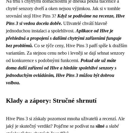
Na trhu s chytrými domácnostmi je dneska pěkná tlačenice a
chytré senzory dveří a oken nejsou výjimkou. Jak si v tomhle
srovnání stojí Hive Pins 3?
Když se podíváme na recenze, Hive
Pins 3 si vedou docela dobře.
Uživatelé chválí hlavně
jednoduchou instalaci a spolehlivost.
Aplikace od Hive je
přehledná a propojení s dalšími chytrými zařízeními funguje
bez problémů.
Co se týče ceny, Hive Pins 3 patří spíše k dražším
variantám. Za stejnou cenu nebo i levněji se dají sehnat senzory
od konkurence s podobnými funkcemi.
Pokud ale už máte
doma další zařízení od Hive a hledáte spolehlivé senzory s
jednoduchým ovládáním, Hive Pins 3 můžou být dobrou
volbou.
Klady a zápory: Stručné shrnutí
Hive Pins 3 si získaly pozornost mnoha uživatelů a recenzí. Ale
jaký je skutečný verdikt? Pojďme se podívat na
silné
a
slabé