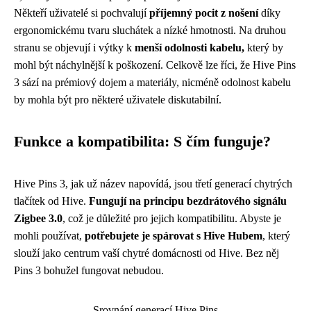
Někteří uživatelé si pochvalují
příjemný pocit z nošení
díky
ergonomickému tvaru sluchátek a nízké hmotnosti. Na druhou
stranu se objevují i ​​výtky k
menší odolnosti kabelu,
který by
mohl být náchylnější k poškození. Celkově lze říci, že Hive Pins
3 sází na prémiový dojem a materiály, nicméně odolnost kabelu
by mohla být pro některé uživatele diskutabilní.
Funkce a kompatibilita: S čím funguje?
Hive Pins 3, jak už název napovídá, jsou třetí generací chytrých
tlačítek od Hive.
Fungují na principu bezdrátového signálu
Zigbee 3.0
, což je důležité pro jejich kompatibilitu. Abyste je
mohli používat,
potřebujete je spárovat s Hive Hubem
, který
slouží jako centrum vaší chytré domácnosti od Hive. Bez něj
Pins 3 bohužel fungovat nebudou.
Srovnání generací Hive Pins