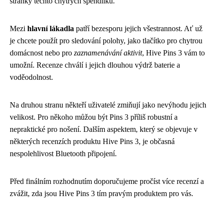
stránky těchto chytrých špendlíků.
Mezi
hlavní lákadla
patří bezesporu jejich všestrannost. Ať už
je chcete použít pro sledování polohy, jako tlačítko pro chytrou
domácnost nebo pro
zaznamenávání aktivit
, Hive Pins 3 vám to
umožní. Recenze chválí i jejich dlouhou výdrž baterie a
voděodolnost.
Na druhou stranu někteří uživatelé zmiňují jako nevýhodu jejich
velikost. Pro někoho můžou být Pins 3 příliš robustní a
nepraktické pro nošení. Dalším aspektem, který se objevuje v
některých recenzích produktu Hive Pins 3, je občasná
nespolehlivost Bluetooth připojení.
Před finálním rozhodnutím doporučujeme pročíst více recenzí a
zvážit, zda jsou Hive Pins 3 tím pravým produktem pro vás.