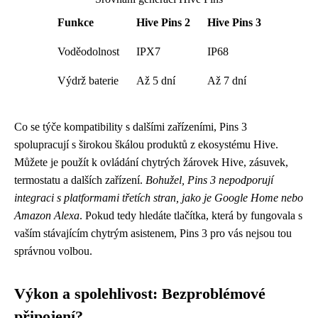
Funkce
Hive Pins 2
Hive Pins 3
Voděodolnost
IPX7
IP68
Výdrž baterie
Až 5 dní
Až 7 dní
Co se týče kompatibility s dalšími zařízeními, Pins 3
spolupracují s širokou škálou produktů z ekosystému Hive.
Můžete je použít k ovládání chytrých žárovek Hive, zásuvek,
termostatu a dalších zařízení.
Bohužel, Pins 3 nepodporují
integraci s platformami třetích stran, jako je Google Home nebo
Amazon Alexa
. Pokud tedy hledáte tlačítka, která by fungovala s
vaším stávajícím chytrým asistenem, Pins 3 pro vás nejsou tou
správnou volbou.
Výkon a spolehlivost: Bezproblémové
připojení?