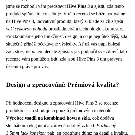
jsme se rozhodli vám představit
Hive Pins 3
a zjistit, zda tento
produkt splňuje to, co slibuje. V této recenzi se blíže podíváme
na Hive Pins 3, inovativní produkt, který si klade za cíl
zlepšit
vaši celkovou pohodu
prostřednictvím technologie akupresury.
Prozkoumáme jeho funkčnost, design, a co je nejdůležitější, zda
skutečně přináší očekávané výsledky. Ať už vás trápí bolesti
zad, stres, nebo jen hledáte způsob, jak podpořit své zdraví, tato
recenze vám pomůže zjistit, zda jsou Hive Pins 3 tím pravým
řešením právě pro vás.
Design a zpracování: Prémiová kvalita?
Při hodnocení designu a zpracování Hive Pins 3 se recenze
produktů často shodují na použití prémiových materiálů.
Výrobce vsadil na kombinaci kovu a skla,
což dodává
sluchátkům elegantní a zároveň odolný vzhled.
Pozlacený
3,5mm jack konektor
pak jen podtrhuje důraz na detail a kvalitu.