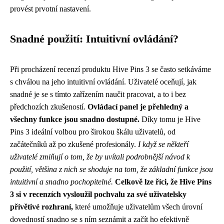
provést prvotní nastavení.
Snadné použití: Intuitivní ovládání?
Při procházení recenzí produktu Hive Pins 3 se často setkáváme
s chválou na jeho intuitivní ovládání. Uživatelé oceňují, jak
snadné je se s tímto zařízením naučit pracovat, a to i bez
předchozích zkušeností.
Ovládací panel je přehledný a
všechny funkce jsou snadno dostupné.
Díky tomu je Hive
Pins 3 ideální volbou pro širokou škálu uživatelů, od
začátečníků až po zkušené profesionály.
I když se někteří
uživatelé zmiňují o tom, že by uvítali podrobnější návod k
použití, většina z nich se shoduje na tom, že základní funkce jsou
intuitivní a snadno pochopitelné.
Celkově lze říci, že Hive Pins
3 si v recenzích vysloužil pochvalu za své uživatelsky
přívětivé rozhraní,
které umožňuje uživatelům všech úrovní
dovedností snadno se s ním seznámit a začít ho efektivně