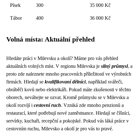
Písek
300
35 000 Kč
Tábor
400
36 000 Kč
Volná místa: Aktuální přehled
Hledáte práci v Milevsku a okolí? Máme pro vás přehled
aktuálních volných míst. V regionu Milevska je
silný průmysl
, a
proto zde naleznete mnoho pracovních příležitostí ve výrobních
firmách. Hledají se
kvalifikovaní dělníci
, například svářeči,
obráběči kovů nebo elektrikáři. Pokud máte zkušenosti v těchto
oborech, neváhejte se ozvat. Kromě průmyslu se v Milevsku a
okolí rozvíjí i
cestovní ruch
. Vzniká zde mnoho penzionů a
restaurací, které potřebují nové zaměstnance. Hledají se číšníci,
servírky, kuchaři, recepční a pokojské. Pokud vás láká práce v
cestovním ruchu, Milevsko a okolí je pro vás to pravé.