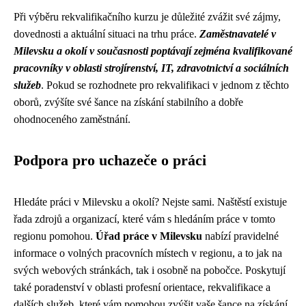
Při výběru rekvalifikačního kurzu je důležité zvážit své zájmy,
dovednosti a aktuální situaci na trhu práce.
Zaměstnavatelé v
Milevsku a okolí v současnosti poptávají zejména kvalifikované
pracovníky v oblasti strojírenství, IT, zdravotnictví a sociálních
služeb
. Pokud se rozhodnete pro rekvalifikaci v jednom z těchto
oborů, zvýšíte své šance na získání stabilního a dobře
ohodnoceného zaměstnání.
Podpora pro uchazeče o práci
Hledáte práci v Milevsku a okolí? Nejste sami. Naštěstí existuje
řada zdrojů a organizací, které vám s hledáním práce v tomto
regionu pomohou.
Úřad práce v Milevsku
nabízí pravidelné
informace o volných pracovních místech v regionu, a to jak na
svých webových stránkách, tak i osobně na pobočce. Poskytují
také poradenství v oblasti profesní orientace, rekvalifikace a
dalších služeb, které vám pomohou zvýšit vaše šance na získání