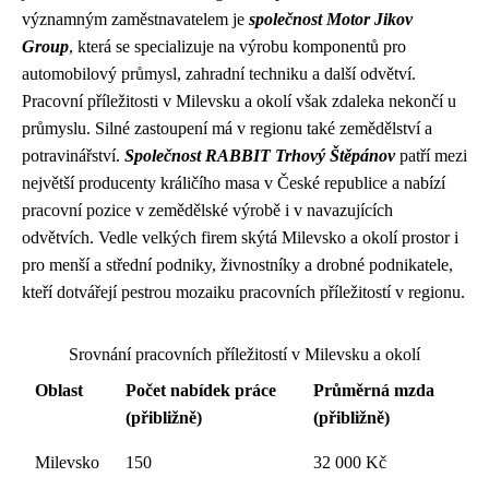
významným zaměstnavatelem je
společnost Motor Jikov
Group
, která se specializuje na výrobu komponentů pro
automobilový průmysl, zahradní techniku a další odvětví.
Pracovní příležitosti v Milevsku a okolí však zdaleka nekončí u
průmyslu. Silné zastoupení má v regionu také zemědělství a
potravinářství.
Společnost RABBIT Trhový Štěpánov
patří mezi
největší producenty králičího masa v České republice a nabízí
pracovní pozice v zemědělské výrobě i v navazujících
odvětvích. Vedle velkých firem skýtá Milevsko a okolí prostor i
pro menší a střední podniky, živnostníky a drobné podnikatele,
kteří dotvářejí pestrou mozaiku pracovních příležitostí v regionu.
Srovnání pracovních příležitostí v Milevsku a okolí
Oblast
Počet nabídek práce
Průměrná mzda
(přibližně)
(přibližně)
Milevsko
150
32 000 Kč