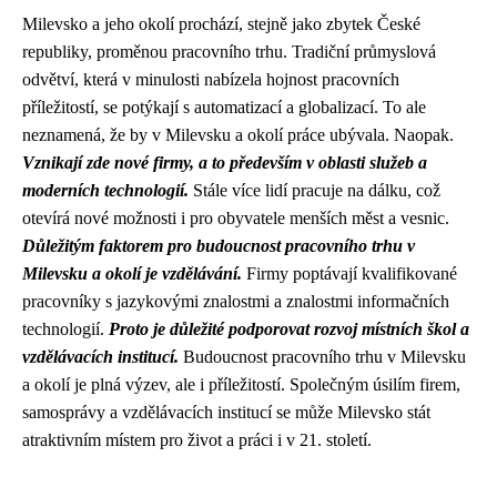
Milevsko a jeho okolí prochází, stejně jako zbytek České
republiky, proměnou pracovního trhu. Tradiční průmyslová
odvětví, která v minulosti nabízela hojnost pracovních
příležitostí, se potýkají s automatizací a globalizací. To ale
neznamená, že by v Milevsku a okolí práce ubývala. Naopak.
Vznikají zde nové firmy, a to především v oblasti služeb a
moderních technologií.
Stále více lidí pracuje na dálku, což
otevírá nové možnosti i pro obyvatele menších měst a vesnic.
Důležitým faktorem pro budoucnost pracovního trhu v
Milevsku a okolí je vzdělávání.
Firmy poptávají kvalifikované
pracovníky s jazykovými znalostmi a znalostmi informačních
technologií.
Proto je důležité podporovat rozvoj místních škol a
vzdělávacích institucí.
Budoucnost pracovního trhu v Milevsku
a okolí je plná výzev, ale i příležitostí. Společným úsilím firem,
samosprávy a vzdělávacích institucí se může Milevsko stát
atraktivním místem pro život a práci i v 21. století.