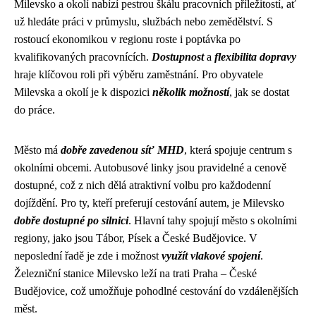
Milevsko a okolí nabízí pestrou škálu pracovních příležitostí, ať
už hledáte práci v průmyslu, službách nebo zemědělství. S
rostoucí ekonomikou v regionu roste i poptávka po
kvalifikovaných pracovnících.
Dostupnost
a
flexibilita dopravy
hraje klíčovou roli při výběru zaměstnání. Pro obyvatele
Milevska a okolí je k dispozici
několik možností
, jak se dostat
do práce.
Město má
dobře zavedenou síť MHD
, která spojuje centrum s
okolními obcemi. Autobusové linky jsou pravidelné a cenově
dostupné, což z nich dělá atraktivní volbu pro každodenní
dojíždění. Pro ty, kteří preferují cestování autem, je Milevsko
dobře dostupné po silnici
. Hlavní tahy spojují město s okolními
regiony, jako jsou Tábor, Písek a České Budějovice. V
neposlední řadě je zde i možnost
využít vlakové spojení
.
Železniční stanice Milevsko leží na trati Praha – České
Budějovice, což umožňuje pohodlné cestování do vzdálenějších
měst.