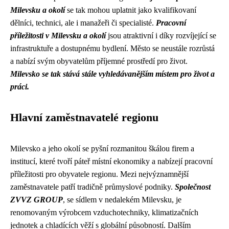
Milevsku a okolí
se tak mohou uplatnit jako kvalifikovaní
dělníci, technici, ale i manažeři či specialisté.
Pracovní
příležitosti v Milevsku a okolí
jsou atraktivní i díky rozvíjející se
infrastruktuře a dostupnému bydlení. Město se neustále rozrůstá
a nabízí svým obyvatelům příjemné prostředí pro život.
Milevsko se tak stává stále vyhledávanějším místem pro život a
práci.
Hlavní zaměstnavatelé regionu
Milevsko a jeho okolí se pyšní rozmanitou škálou firem a
institucí, které tvoří páteř místní ekonomiky a nabízejí pracovní
příležitosti pro obyvatele regionu. Mezi nejvýznamnější
zaměstnavatele patří tradičně průmyslové podniky.
Společnost
ZVVZ GROUP
, se sídlem v nedalekém Milevsku, je
renomovaným výrobcem vzduchotechniky, klimatizačních
jednotek a chladících věží s globální působností. Dalším