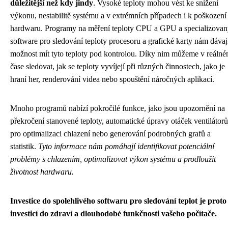
důležitější než kdy jindy
. Vysoké teploty mohou vést ke snížení
výkonu, nestabilitě systému a v extrémních případech i k poškození
hardwaru. Programy na měření teploty CPU a GPU a specializova
software pro sledování teploty procesoru a grafické karty nám dávaj
možnost mít tyto teploty pod kontrolou. Díky nim můžeme v reáln
čase sledovat, jak se teploty vyvíjejí při různých činnostech, jako je
hraní her, renderování videa nebo spouštění náročných aplikací.
Mnoho programů nabízí pokročilé funkce, jako jsou upozornění na
překročení stanovené teploty, automatické úpravy otáček ventilátorů
pro optimalizaci chlazení nebo generování podrobných grafů a
statistik.
Tyto informace nám pomáhají identifikovat potenciální
problémy s chlazením, optimalizovat výkon systému a prodloužit
životnost hardwaru.
Investice do spolehlivého softwaru pro sledování teplot je proto
investicí do zdraví a dlouhodobé funkčnosti vašeho počítače.