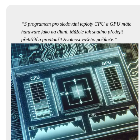
S programem pro sledování teploty CPU a GPU máte
hardware jako na dlani. Můžete tak snadno předejít
přehřátí a prodloužit životnost vašeho počítače.