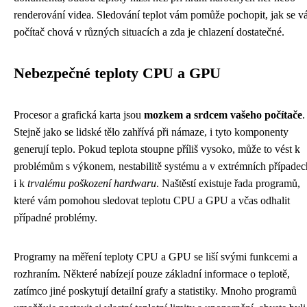
renderování videa. Sledování teplot vám pomůže pochopit, jak se v
počítač chová v různých situacích a zda je chlazení dostatečné.
Nebezpečné teploty CPU a GPU
Procesor a grafická karta jsou
mozkem a srdcem vašeho počítače
.
Stejně jako se lidské tělo zahřívá při námaze, i tyto komponenty
generují teplo. Pokud teplota stoupne příliš vysoko, může to vést k
problémům s výkonem, nestabilitě systému a v extrémních případec
i k
trvalému poškození hardwaru
. Naštěstí existuje řada programů,
které vám pomohou sledovat teplotu CPU a GPU a včas odhalit
případné problémy.
Programy na měření teploty CPU a GPU se liší svými funkcemi a
rozhraním. Některé nabízejí pouze základní informace o teplotě,
zatímco jiné poskytují detailní grafy a statistiky. Mnoho programů