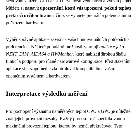
sledování zatížení CPU a GPU, rychlosti ventilátorů a využití pamět
Můžete si nastavit
upozornění, která vás upozorní, pokud teplot
překročí určitou hranici
, čímž se vyhnete přehřátí a potenciálnímu
poškození hardwaru.
Výběr správné aplikace závisí na vašich individuálních potřebách a
preferencích. Některé populární možnosti zahrnují
aplikace jako
NZXT CAM, AIDA64 a HWMonitor
, které nabízejí širokou škálu
funkcí a podporu pro různé hardwarové konfigurace. Před stažením
aplikace si nezapomeňte zkontrolovat kompatibilitu s vaším
operačním systémem a hardwarem.
Interpretace výsledků měření
Pro pochopení významu naměřených teplot CPU a GPU je důležité
znát jejich provozní rozsahy. Každý procesor má specifikovanou
maximální provozní teplotu, kterou by neměl překračovat. Tyto