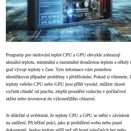
Programy pro sledování teplot CPU a GPU obvykle zobrazují
aktuální teplotu, minimální a maximální dosaženou teplotu a někdy 
graf vývoje teploty v čase. Tyto informace vám pomohou
identifikovat případné problémy s přehříváním. Pokud si všimnete, 
teploty vašeho CPU nebo GPU jsou příliš vysoké, můžete zkusit
vyčistit chladič od prachu, zlepšit proudění vzduchu v počítačové
skříni nebo investovat do výkonnějšího chlazení.
Je důležité si uvědomit, že teploty CPU a GPU se mění v závislosti
na zatížení. Při běžné práci, jako je prohlížení webu nebo psaní
dokumentů, budou teploty nižší než při hraní náročných her nebo