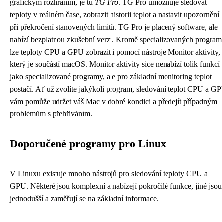
grafickým rozhraním, je tu
TG Pro
. TG Pro umožňuje sledovat
teploty v reálném čase, zobrazit historii teplot a nastavit upozornění
při překročení stanovených limitů. TG Pro je placený software, ale
nabízí bezplatnou zkušební verzi. Kromě specializovaných progra
lze teploty CPU a GPU zobrazit i pomocí nástroje Monitor aktivity,
který je součástí macOS. Monitor aktivity sice nenabízí tolik funkcí
jako specializované programy, ale pro základní monitoring teplot
postačí. Ať už zvolíte jakýkoli program, sledování teplot CPU a G
vám pomůže udržet váš Mac v dobré kondici a předejít případným
problémům s přehříváním.
Doporučené programy pro Linux
V Linuxu existuje mnoho nástrojů pro sledování teploty CPU a
GPU. Některé jsou komplexní a nabízejí pokročilé funkce, jiné jsou
jednodušší a zaměřují se na základní informace.