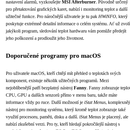
nastavení alarmů, vyzkoušejte
MSI Afterburner
. Původně určený
pro přetaktování grafických karet, nabízí i monitoring teplot a další
užitečné funkce. Pro náročnější uživatele je tu pak
HWiNFO
, který
poskytuje extrémně detailní informace o celém systému. Ať už zvolí
jakýkoli program, sledování teplot hardwaru vám pomůže předejít
jeho poškození a prodloužit jeho životnost.
Doporučené programy pro macOS
Pro uživatele macOS, kteří chtějí mít přehled o teplotách svých
komponent, existuje několik užitečných programů. Mezi
nejoblíbenější patří bezplatný nástroj
Fanny
. Fanny zobrazuje teplo
CPU, GPU a dalších senzorů přímo v menu baru, takže máte
informace vždy po ruce. Další možností je
iStat Menus
, komplexněj
nástroj pro monitoring systému, který kromě teplot zobrazuje také
využití procesoru, paměti, disku a další. iStat Menus je placený, ale
nabízí zkušební verzi. Pro ty, kteří hledají pokročilejší nástroj s