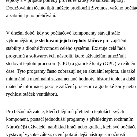
teploty a v případě potřeby proveďte kroky ke snížení teploty.
Dodržováním těchto tipů můžete prodloužit životnost vašeho počíta
a zabránit jeho přehřívání.
V dnešní době, kdy se počítačové komponenty stávají stále
výkonnějšími, je
sledování jejich teploty klíčové
pro zajištění
stability a dlouhé životnosti celého systému. Existuje celá řada
programů a softwarových nástrojů, které uživatelům umožňují
sledovat teplotu procesoru (CPU) a grafické karty (GPU) v reálném
čase. Tyto programy často zobrazují nejen aktuální teplotu, ale také
minimální a maximální zaznamenané hodnoty, historii teplot a další
užitečné informace, jako je zatížení procesoru a grafické karty nebo
rychlost otáček ventilátorů.
Pro běžné uživatele, kteří chtějí mít přehled o teplotách svých
komponent, postačí jednodušší programy s přehledným rozhraním.
Náročnější uživatelé, například hráči nebo grafici, kteří své počítače
vystavují vysoké zátěži, ocení pokročilejší nástroje s možností