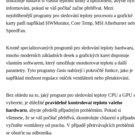
umožňuje nastavit si vlastní teplotní limity a upozornění, abyste byli
informováni, pokud se váš počítač začne přehřívat. Mezi
nejoblíbenější programy pro sledování teploty procesoru a grafické
karty patří například HWMonitor, Core Temp, MSI Afterburner ne
SpeedFan.
Kromě specializovaných programů pro sledování teploty hardwaru,
mnoho moderních základních desek a grafických karet disponuje
vlastním softwarem, který umožňuje monitorovat teplotu a další
parametry. Tyto programy často nabízejí i pokročilé funkce, jako je
například možnost regulace otáček ventilátorů nebo přetaktování.
Bez ohledu na to, jaký program pro sledování teploty CPU a GPU s
vyberete, je důležité
pravidelně kontrolovat teplotu vašeho
hardwaru
, abyste předešli případným problémům. Pokud si
všimnete, že se váš počítač přehřívá, zkontrolujte chlazení a případn
vyčistěte ventilátory od prachu. V případě přetrvávajících problémů
se obraťte na odborníka.