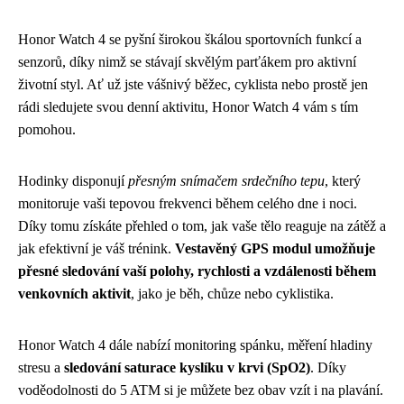
Honor Watch 4 se pyšní širokou škálou sportovních funkcí a
senzorů, díky nimž se stávají skvělým parťákem pro aktivní
životní styl. Ať už jste vášnivý běžec, cyklista nebo prostě jen
rádi sledujete svou denní aktivitu, Honor Watch 4 vám s tím
pomohou.
Hodinky disponují
přesným snímačem srdečního tepu
, který
monitoruje vaši tepovou frekvenci během celého dne i noci.
Díky tomu získáte přehled o tom, jak vaše tělo reaguje na zátěž a
jak efektivní je váš trénink.
Vestavěný GPS modul umožňuje
přesné sledování vaší polohy, rychlosti a vzdálenosti během
venkovních aktivit
, jako je běh, chůze nebo cyklistika.
Honor Watch 4 dále nabízí monitoring spánku, měření hladiny
stresu a
sledování saturace kyslíku v krvi (SpO2)
. Díky
voděodolnosti do 5 ATM si je můžete bez obav vzít i na plavání.