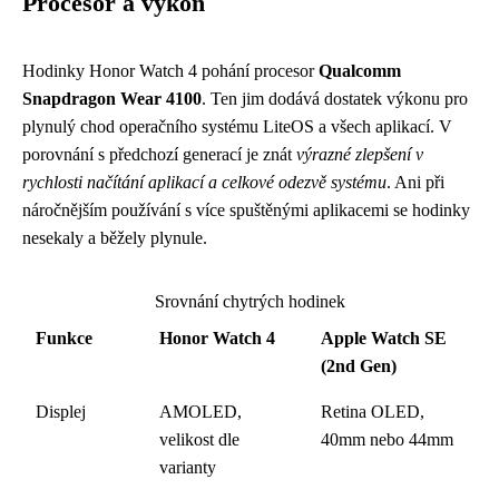
Procesor a výkon
Hodinky Honor Watch 4 pohání procesor
Qualcomm
Snapdragon Wear 4100
. Ten jim dodává dostatek výkonu pro
plynulý chod operačního systému LiteOS a všech aplikací. V
porovnání s předchozí generací je znát
výrazné zlepšení v
rychlosti načítání aplikací a celkové odezvě systému
. Ani při
náročnějším používání s více spuštěnými aplikacemi se hodinky
nesekaly a běžely plynule.
Srovnání chytrých hodinek
Funkce
Honor Watch 4
Apple Watch SE
(2nd Gen)
Displej
AMOLED,
Retina OLED,
velikost dle
40mm nebo 44mm
varianty