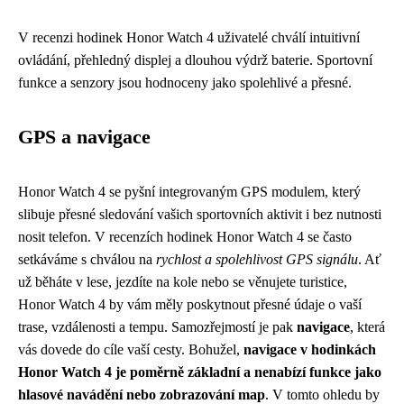
V recenzi hodinek Honor Watch 4 uživatelé chválí intuitivní
ovládání, přehledný displej a dlouhou výdrž baterie. Sportovní
funkce a senzory jsou hodnoceny jako spolehlivé a přesné.
GPS a navigace
Honor Watch 4 se pyšní integrovaným GPS modulem, který
slibuje přesné sledování vašich sportovních aktivit i bez nutnosti
nosit telefon. V recenzích hodinek Honor Watch 4 se často
setkáváme s chválou na
rychlost a spolehlivost GPS signálu
. Ať
už běháte v lese, jezdíte na kole nebo se věnujete turistice,
Honor Watch 4 by vám měly poskytnout přesné údaje o vaší
trase, vzdálenosti a tempu. Samozřejmostí je pak
navigace
, která
vás dovede do cíle vaší cesty. Bohužel,
navigace v hodinkách
Honor Watch 4 je poměrně základní a nenabízí funkce jako
hlasové navádění nebo zobrazování map
. V tomto ohledu by