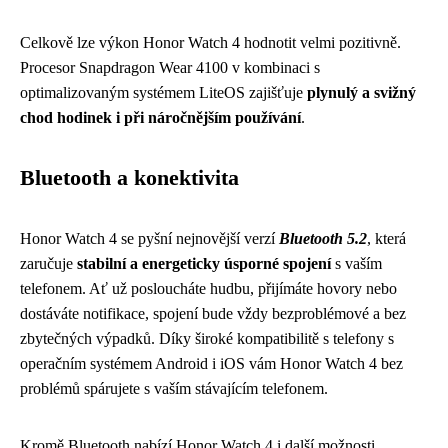
Celkově lze výkon Honor Watch 4 hodnotit velmi pozitivně.
Procesor Snapdragon Wear 4100 v kombinaci s
optimalizovaným systémem LiteOS zajišťuje
plynulý a svižný
chod hodinek i při náročnějším používání
.
Bluetooth a konektivita
Honor Watch 4 se pyšní nejnovější verzí
Bluetooth 5.2
, která
zaručuje
stabilní a energeticky úsporné spojení
s vaším
telefonem. Ať už posloucháte hudbu, přijímáte hovory nebo
dostáváte notifikace, spojení bude vždy bezproblémové a bez
zbytečných výpadků. Díky široké kompatibilitě s telefony s
operačním systémem Android i iOS vám Honor Watch 4 bez
problémů spárujete s vaším stávajícím telefonem.
Kromě Bluetooth nabízí Honor Watch 4 i další možnosti