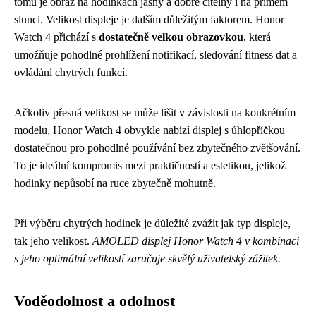
tomu je obraz na hodinkách jasný a dobře čitelný i na přímém
slunci. Velikost displeje je dalším důležitým faktorem. Honor
Watch 4 přichází s
dostatečně velkou obrazovkou
, která
umožňuje pohodlné prohlížení notifikací, sledování fitness dat a
ovládání chytrých funkcí.
Ačkoliv přesná velikost se může lišit v závislosti na konkrétním
modelu, Honor Watch 4 obvykle nabízí displej s úhlopříčkou
dostatečnou pro pohodlné používání bez zbytečného zvětšování.
To je ideální kompromis mezi praktičností a estetikou, jelikož
hodinky nepůsobí na ruce zbytečně mohutně.
Při výběru chytrých hodinek je důležité zvážit jak typ displeje,
tak jeho velikost.
AMOLED displej Honor Watch 4 v kombinaci
s jeho optimální velikostí zaručuje skvělý uživatelský zážitek.
Voděodolnost a odolnost