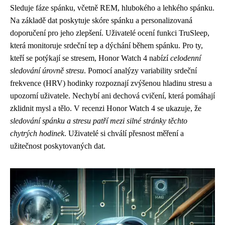
Sleduje fáze spánku, včetně REM, hlubokého a lehkého spánku.
Na základě dat poskytuje skóre spánku a personalizovaná
doporučení pro jeho zlepšení. Uživatelé ocení funkci TruSleep,
která monitoruje srdeční tep a dýchání během spánku. Pro ty,
kteří se potýkají se stresem, Honor Watch 4 nabízí
celodenní
sledování úrovně stresu
. Pomocí analýzy variability srdeční
frekvence (HRV) hodinky rozpoznají zvýšenou hladinu stresu a
upozorní uživatele. Nechybí ani dechová cvičení, která pomáhají
zklidnit mysl a tělo. V recenzi Honor Watch 4 se ukazuje, že
sledování spánku a stresu patří mezi silné stránky těchto
chytrých hodinek
. Uživatelé si chválí přesnost měření a
užitečnost poskytovaných dat.