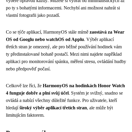
vybere opravdu každý. Můžete si vybrat od minimalistických až
po ty s bohatými informacemi. Nechybí ani možnost nahrát si
vlastní fotografii jako pozadí.
Co se týče aplikací, HarmonyOS stále mírně
zaostává za Wear
OS od Googlu nebo watchOS od Applu
. Výběr aplikací
třetích stran je omezený, ale pro běžné používání hodinek vám
ty předinstalované bohatě postačí. Mezi nimi najdete například
aplikaci pro monitorování spánku, měření stresu, ovládání hudby
nebo předpověď počasí.
Celkově lze říci, že
HarmonyOS na hodinkách Honor Watch
4 funguje dobře a plní svůj účel
. Systém je svižný, snadno se
ovládá a nabízí všechny důležité funkce. Pro uživatele, kteří
hledají
široký výběr aplikací třetích stran
, ale může být
limitujícím faktorem.