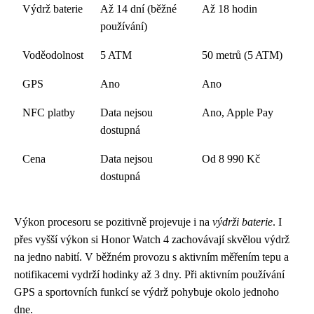
Výdrž baterie
Až 14 dní (běžné
Až 18 hodin
používání)
Voděodolnost
5 ATM
50 metrů (5 ATM)
GPS
Ano
Ano
NFC platby
Data nejsou
Ano, Apple Pay
dostupná
Cena
Data nejsou
Od 8 990 Kč
dostupná
Výkon procesoru se pozitivně projevuje i na
výdrži baterie
. I
přes vyšší výkon si Honor Watch 4 zachovávají skvělou výdrž
na jedno nabití. V běžném provozu s aktivním měřením tepu a
notifikacemi vydrží hodinky až 3 dny. Při aktivním používání
GPS a sportovních funkcí se výdrž pohybuje okolo jednoho
dne.