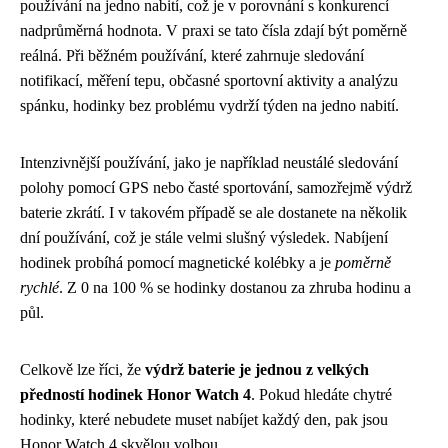
používání na jedno nabití, což je v porovnání s konkurencí
nadprůměrná hodnota. V praxi se tato čísla zdají být poměrně
reálná. Při běžném používání, které zahrnuje sledování
notifikací, měření tepu, občasné sportovní aktivity a analýzu
spánku, hodinky bez problému vydrží týden na jedno nabití.
Intenzivnější používání, jako je například neustálé sledování
polohy pomocí GPS nebo časté sportování, samozřejmě výdrž
baterie zkrátí. I v takovém případě se ale dostanete na několik
dní používání, což je stále velmi slušný výsledek. Nabíjení
hodinek probíhá pomocí magnetické kolébky a je
poměrně
rychlé
. Z 0 na 100 % se hodinky dostanou za zhruba hodinu a
půl.
Celkově lze říci, že
výdrž baterie je jednou z velkých
předností hodinek Honor Watch 4
. Pokud hledáte chytré
hodinky, které nebudete muset nabíjet každý den, pak jsou
Honor Watch 4 skvělou volbou.