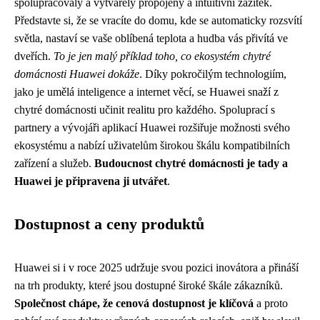
spolupracovaly a vytvářely propojený a intuitivní zážitek.
Představte si, že se vracíte do domu, kde se automaticky rozsvítí
světla, nastaví se vaše oblíbená teplota a hudba vás přivítá ve
dveřích.
To je jen malý příklad toho, co ekosystém chytré
domácnosti Huawei dokáže
. Díky pokročilým technologiím,
jako je umělá inteligence a internet věcí, se Huawei snaží z
chytré domácnosti učinit realitu pro každého. Spoluprací s
partnery a vývojáři aplikací Huawei rozšiřuje možnosti svého
ekosystému a nabízí uživatelům širokou škálu kompatibilních
zařízení a služeb.
Budoucnost chytré domácnosti je tady a
Huawei je připravena ji utvářet
.
Dostupnost a ceny produktů
Huawei si i v roce 2025 udržuje svou pozici inovátora a přináší
na trh produkty, které jsou dostupné široké škále zákazníků.
Společnost chápe, že cenová dostupnost je klíčová
a proto