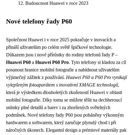
Budoucnost Huawei v roce 2023
Nové telefony řady P60
Společnost Huawei i v roce 2025 pokračuje v inovacích a
přináší uživatelům po celém světě špičkové technologie.
Důkazem jsou i nové přírůstky do rodiny telefonů řady P –
Huawei P60
a
Huawei P60 Pro
. Tyto telefony si kladou za cíl
posunout hranice mobilní fotografie a nabídnout uživatelům
výjimečný zážitek z používání.
Huawei P60 a P60 Pro vynikají
vylepšeným fotoaparátem s inovativní XMAGE technologií
,
která je výsledkem dlouholetých zkušeností Huawei v oblasti
mobilní fotografie. Díky tomu se můžete těšit na dechberoucí
snímky plné detailů a barev i za zhoršených světelných
podmínek. Nové telefony řady P60 jsou poháněny výkonným
hardwarem a softwarem, který zaručuje plynulý chod i při
náročných úkonech. Elegantní design a prémiové materiály pak