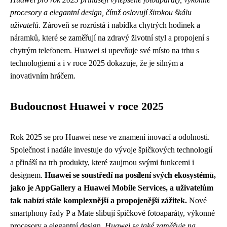
procesory a elegantní design, čímž oslovují širokou škálu
uživatelů.
Zároveň se rozrůstá i nabídka chytrých hodinek a
náramků, které se zaměřují na zdravý životní styl a propojení s
chytrým telefonem. Huawei si upevňuje své místo na trhu s
technologiemi a i v roce 2025 dokazuje, že je silným a
inovativním hráčem.
Budoucnost Huawei v roce 2025
Rok 2025 se pro Huawei nese ve znamení inovací a odolnosti.
Společnost i nadále investuje do vývoje špičkových technologií
a přináší na trh produkty, které zaujmou svými funkcemi i
designem.
Huawei se soustředí na posílení svých ekosystémů,
jako je AppGallery a Huawei Mobile Services, a uživatelům
tak nabízí stále komplexnější a propojenější zážitek.
Nové
smartphony řady P a Mate slibují špičkové fotoaparáty, výkonné
procesory a elegantní design.
Huawei se také zaměřuje na