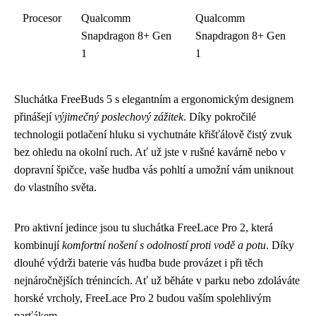
Procesor
Qualcomm
Qualcomm
Snapdragon 8+ Gen
Snapdragon 8+ Gen
1
1
Sluchátka FreeBuds 5 s elegantním a ergonomickým designem
přinášejí
výjimečný poslechový zážitek
. Díky pokročilé
technologii potlačení hluku si vychutnáte křišťálově čistý zvuk
bez ohledu na okolní ruch. Ať už jste v rušné kavárně nebo v
dopravní špičce, vaše hudba vás pohltí a umožní vám uniknout
do vlastního světa.
Pro aktivní jedince jsou tu sluchátka FreeLace Pro 2, která
kombinují
komfortní nošení s odolností proti vodě a potu
. Díky
dlouhé výdrži baterie vás hudba bude provázet i při těch
nejnáročnějších trénincích. Ať už běháte v parku nebo zdoláváte
horské vrcholy, FreeLace Pro 2 budou vaším spolehlivým
parťákem.