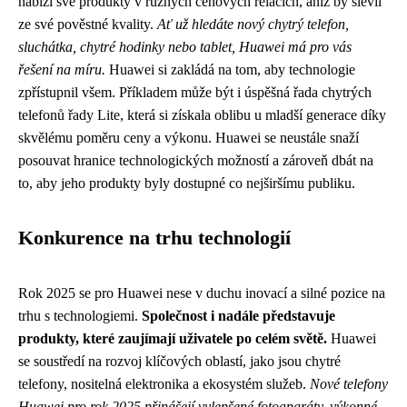
nabízí své produkty v různých cenových relacích, aniž by slevil
ze své pověstné kvality.
Ať už hledáte nový chytrý telefon,
sluchátka, chytré hodinky nebo tablet, Huawei má pro vás
řešení na míru.
Huawei si zakládá na tom, aby technologie
zpřístupnil všem. Příkladem může být i úspěšná řada chytrých
telefonů řady Lite, která si získala oblibu u mladší generace díky
skvělému poměru ceny a výkonu. Huawei se neustále snaží
posouvat hranice technologických možností a zároveň dbát na
to, aby jeho produkty byly dostupné co nejširšímu publiku.
Konkurence na trhu technologií
Rok 2025 se pro Huawei nese v duchu inovací a silné pozice na
trhu s technologiemi.
Společnost i nadále představuje
produkty, které zaujímají uživatele po celém světě.
Huawei
se soustředí na rozvoj klíčových oblastí, jako jsou chytré
telefony, nositelná elektronika a ekosystém služeb.
Nové telefony
Huawei pro rok 2025 přinášejí vylepšené fotoaparáty, výkonné