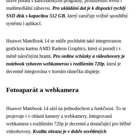
hravě poradí s kancelářskými programy, prohlížením webu i
multimediální zábavou.
Pro ukládání dat je k dispozici rychlý
SSD disk s kapacitou 512 GB
, který zaručuje svižné spouštění
systému i aplikací.
Huawei MateBook 14 se může pochlubit také integrovanou
grafickou kartou AMD Radeon Graphics, která si poradí i s
méně náročnými hrami.
Pro online schůzky a videohovory je
notebook vybaven webkamerou s rozlišením 720p
, která je
decentně integrována v horním rámečku displeje.
Fotoaparát a webkamera
Huawei Matebook 14 sází na jednoduchost a funkčnost. To se
projevuje i v oblasti kamery a webkamery. Integrovaná
webkamera s rozlišením 720p je decentní a dostačující pro běžné
videohovory.
Kvalita obrazu je v dobře osvětlených