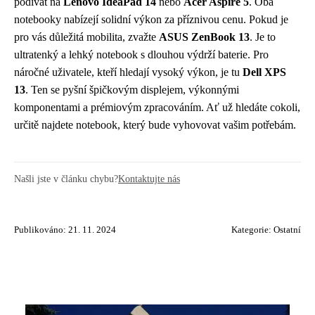
podívat na
Lenovo IdeaPad 14
nebo
Acer Aspire 5
. Oba
notebooky nabízejí solidní výkon za příznivou cenu. Pokud je
pro vás důležitá mobilita, zvažte
ASUS ZenBook 13
. Je to
ultratenký a lehký notebook s dlouhou výdrží baterie. Pro
náročné uživatele, kteří hledají vysoký výkon, je tu
Dell XPS
13
. Ten se pyšní špičkovým displejem, výkonnými
komponentami a prémiovým zpracováním. Ať už hledáte cokoli,
určitě najdete notebook, který bude vyhovovat vašim potřebám.
Našli jste v článku chybu?
Kontaktujte nás
Publikováno: 21. 11. 2024
Kategorie:
Ostatní