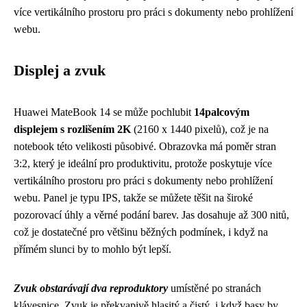
více vertikálního prostoru pro práci s dokumenty nebo prohlížení
webu.
Displej a zvuk
Huawei MateBook 14 se může pochlubit
14palcovým
displejem s rozlišením 2K
(2160 x 1440 pixelů), což je na
notebook této velikosti působivé. Obrazovka má poměr stran
3:2, který je ideální pro produktivitu, protože poskytuje více
vertikálního prostoru pro práci s dokumenty nebo prohlížení
webu. Panel je typu IPS, takže se můžete těšit na široké
pozorovací úhly a věrné podání barev. Jas dosahuje až 300 nitů,
což je dostatečné pro většinu běžných podmínek, i když na
přímém slunci by to mohlo být lepší.
Zvuk obstarávají dva reproduktory
umístěné po stranách
klávesnice. Zvuk je překvapivě hlasitý a čistý, i když basy by