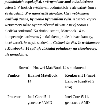
podmínkách uspokojivá, s věrnými barvami a dostatečnou
ostrostí.
V horších světelných podmínkách je ale patrný šum a
ztráta detailů.
Pro náročnější uživatele, kteří webkameru
využívají denně, by mohlo být rozlišení vyšší.
Absence krytky
webkamery může být pro některé uživatele nevýhodou z
hlediska soukromí. Na druhou stranu, Matebook 14 to
kompenzuje hardwarovým tlačítkem pro deaktivaci kamery,
které zaručí, že nejste sledováni.
Celkově lze říci, že webkamera
v Matebooku 14 splňuje základní požadavky na videohovory,
ale nenadchne.
Srovnání Huawei MateBook 14 s konkurencí
Funkce
Huawei MateBook
Konkurent 1 (např.
14
Lenovo IdeaPad 5
Pro)
Procesor
Intel Core i5 11.
Intel Core i5 11.
generace / AMD
generace / AMD