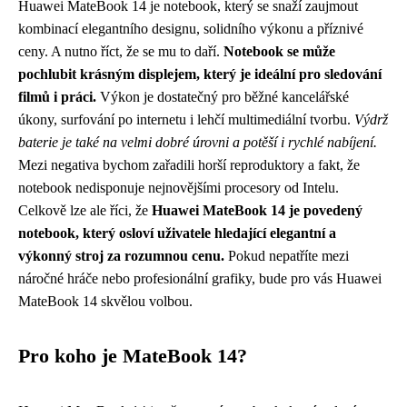
Huawei MateBook 14 je notebook, který se snaží zaujmout
kombinací elegantního designu, solidního výkonu a příznivé
ceny. A nutno říct, že se mu to daří.
Notebook se může
pochlubit krásným displejem, který je ideální pro sledování
filmů i práci.
Výkon je dostatečný pro běžné kancelářské
úkony, surfování po internetu i lehčí multimediální tvorbu.
Výdrž
baterie je také na velmi dobré úrovni a potěší i rychlé nabíjení.
Mezi negativa bychom zařadili horší reproduktory a fakt, že
notebook nedisponuje nejnovějšími procesory od Intelu.
Celkově lze ale říci, že
Huawei MateBook 14 je povedený
notebook, který osloví uživatele hledající elegantní a
výkonný stroj za rozumnou cenu.
Pokud nepatříte mezi
náročné hráče nebo profesionální grafiky, bude pro vás Huawei
MateBook 14 skvělou volbou.
Pro koho je MateBook 14?