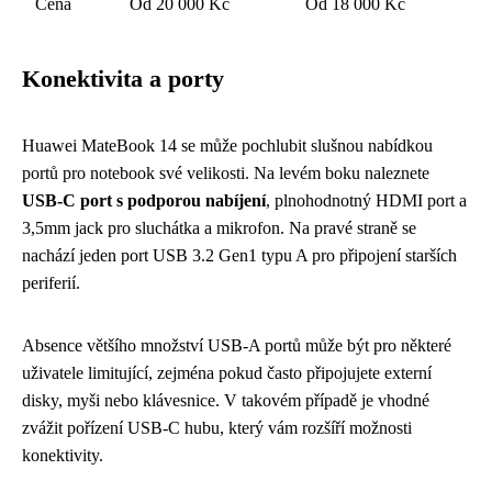
Cena
Od 20 000 Kč
Od 18 000 Kč
Konektivita a porty
Huawei MateBook 14 se může pochlubit slušnou nabídkou
portů pro notebook své velikosti. Na levém boku naleznete
USB-C port s podporou nabíjení
, plnohodnotný HDMI port a
3,5mm jack pro sluchátka a mikrofon. Na pravé straně se
nachází jeden port USB 3.2 Gen1 typu A pro připojení starších
periferií.
Absence většího množství USB-A portů může být pro některé
uživatele limitující, zejména pokud často připojujete externí
disky, myši nebo klávesnice. V takovém případě je vhodné
zvážit pořízení USB-C hubu, který vám rozšíří možnosti
konektivity.