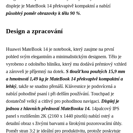
displeje je MateBook 14 překvapivě kompaktní a nabízí
působivý poměr obrazovky k tělu 90 %
.
Design a zpracování
Huawei MateBook 14 je notebook, který zaujme na první
pohled svým elegantním a minimalistickým designem. Tělo je
vyrobeno z odolného hliníku, který mu dodává prémiový vzhled
a zároveň je příjemný na dotek.
S tloušťkou pouhých 15,9 mm
a hmotností 1,49 kg je MateBook 14 překvapivě kompaktní a
lehký
, takže se snadno přenáší. Klávesnice je podsvícená a
nabízí pohodlné psaní i při delším používání. Touchpad je
dostatečně velký a citlivý pro pohodlnou navigaci.
Displej je
jednou z hlavních předností MateBooku 14.
14palcový IPS
panel s rozlišením 2K (2160 x 1440 pixelů) nabízí ostrý a
detailní obraz s živými barvami a širokými pozorovacími úhly.
Poměr stran 3:2 je ideální pro produktivitu, protože poskytuje