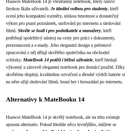
Huawei MateBook 14 je všestranný notebook, který osloví
širokou škálu uživatelů.
Je ideální volbou pro studenty
, kteří
ocení jeho kompaktní rozměry, nízkou hmotnost a dostatečný
výkon pro psaní poznámek, surfování po internetu a sledování
filmů.
Skvěle se hodí i pro podnikatele a manažery
, kteří
potřebují spolehlivý nástroj na cesty pro práci s dokumenty,
prezentacemi a e-maily. Jeho elegantní design a prémiové
zpracování z něj dělají skvělého společníka na obchodní
schůzky.
MateBook 14 potěší i běžné uživatele
, kteří hledají
výkonný a zároveň elegantní notebook pro domácí použití. Díky
skvělému displeji, kvalitnímu ozvučení a dlouhé výdrži baterie si
na něm užijí sledování filmů, hraní her i brouzdání po internetu.
Alternativy k MateBooku 14
Huawei MateBook 14 je skvělý notebook, ale na trhu existuje
spousta alternativ. Pokud hledáte něco levnějšího, můžete se