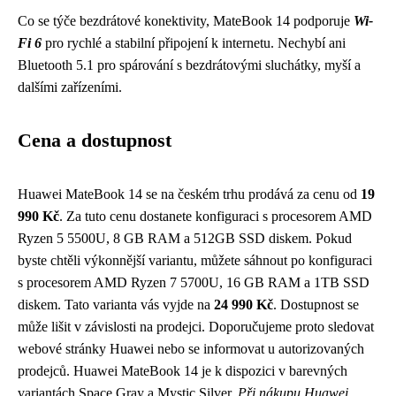
Co se týče bezdrátové konektivity, MateBook 14 podporuje
Wi-
Fi 6
pro rychlé a stabilní připojení k internetu. Nechybí ani
Bluetooth 5.1 pro spárování s bezdrátovými sluchátky, myší a
dalšími zařízeními.
Cena a dostupnost
Huawei MateBook 14 se na českém trhu prodává za cenu od
19
990 Kč
. Za tuto cenu dostanete konfiguraci s procesorem AMD
Ryzen 5 5500U, 8 GB RAM a 512GB SSD diskem. Pokud
byste chtěli výkonnější variantu, můžete sáhnout po konfiguraci
s procesorem AMD Ryzen 7 5700U, 16 GB RAM a 1TB SSD
diskem. Tato varianta vás vyjde na
24 990 Kč
. Dostupnost se
může lišit v závislosti na prodejci. Doporučujeme proto sledovat
webové stránky Huawei nebo se informovat u autorizovaných
prodejců. Huawei MateBook 14 je k dispozici v barevných
variantách Space Gray a Mystic Silver.
Při nákupu Huawei