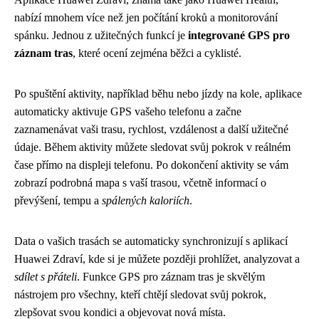
nabízí mnohem více než jen počítání kroků a monitorování
spánku. Jednou z užitečných funkcí je
integrované GPS pro
záznam tras
, které ocení zejména běžci a cyklisté.
Po spuštění aktivity, například běhu nebo jízdy na kole, aplikace
automaticky aktivuje GPS vašeho telefonu a začne
zaznamenávat vaši trasu, rychlost, vzdálenost a další užitečné
údaje. Během aktivity můžete sledovat svůj pokrok v reálném
čase přímo na displeji telefonu. Po dokončení aktivity se vám
zobrazí podrobná mapa s vaší trasou, včetně informací o
převýšení, tempu a
spálených kaloriích
.
Data o vašich trasách se automaticky synchronizují s aplikací
Huawei Zdraví, kde si je můžete později prohlížet, analyzovat a
sdílet s přáteli
. Funkce GPS pro záznam tras je skvělým
nástrojem pro všechny, kteří chtějí sledovat svůj pokrok,
zlepšovat svou kondici a objevovat nová místa.