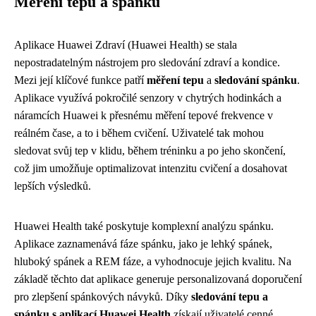
Měření tepu a spánku
Aplikace Huawei Zdraví (Huawei Health) se stala
nepostradatelným nástrojem pro sledování zdraví a kondice.
Mezi její klíčové funkce patří
měření tepu
a
sledování spánku
.
Aplikace využívá pokročilé senzory v chytrých hodinkách a
náramcích Huawei k přesnému měření tepové frekvence v
reálném čase, a to i během cvičení. Uživatelé tak mohou
sledovat svůj tep v klidu, během tréninku a po jeho skončení,
což jim umožňuje optimalizovat intenzitu cvičení a dosahovat
lepších výsledků.
Huawei Health také poskytuje komplexní analýzu spánku.
Aplikace zaznamenává fáze spánku, jako je lehký spánek,
hluboký spánek a REM fáze, a vyhodnocuje jejich kvalitu. Na
základě těchto dat aplikace generuje personalizovaná doporučení
pro zlepšení spánkových návyků. Díky
sledování tepu a
spánku s aplikací Huawei Health
získají uživatelé cenné