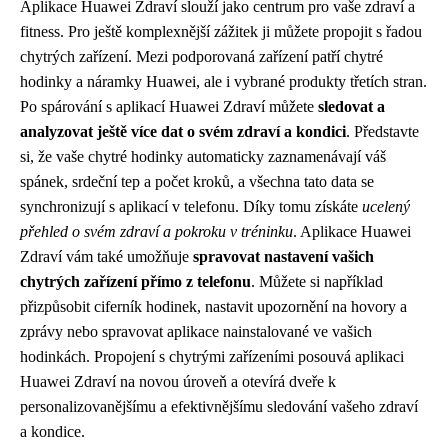
Aplikace Huawei Zdraví slouží jako centrum pro vaše zdraví a
fitness. Pro ještě komplexnější zážitek ji můžete propojit s řadou
chytrých zařízení. Mezi podporovaná zařízení patří chytré
hodinky a náramky Huawei, ale i vybrané produkty třetích stran.
Po spárování s aplikací Huawei Zdraví můžete
sledovat a
analyzovat ještě více dat o svém zdraví a kondici
. Představte
si, že vaše chytré hodinky automaticky zaznamenávají váš
spánek, srdeční tep a počet kroků, a všechna tato data se
synchronizují s aplikací v telefonu. Díky tomu získáte
ucelený
přehled o svém zdraví a pokroku v tréninku
. Aplikace Huawei
Zdraví vám také umožňuje
spravovat nastavení vašich
chytrých zařízení přímo z telefonu
. Můžete si například
přizpůsobit ciferník hodinek, nastavit upozornění na hovory a
zprávy nebo spravovat aplikace nainstalované ve vašich
hodinkách. Propojení s chytrými zařízeními posouvá aplikaci
Huawei Zdraví na novou úroveň a otevírá dveře k
personalizovanějšímu a efektivnějšímu sledování vašeho zdraví
a kondice.