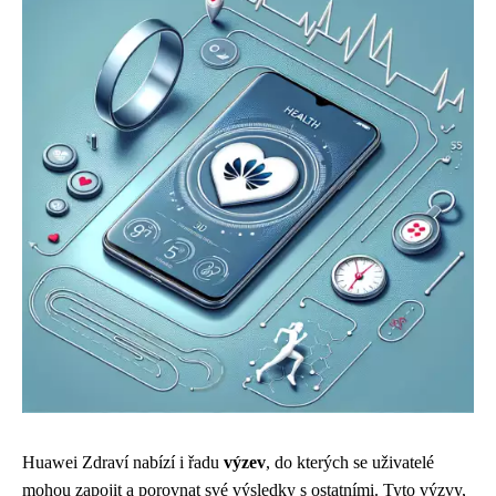
Huawei Zdraví nabízí i řadu
výzev
, do kterých se uživatelé
mohou zapojit a porovnat své výsledky s ostatními. Tyto výzvy,