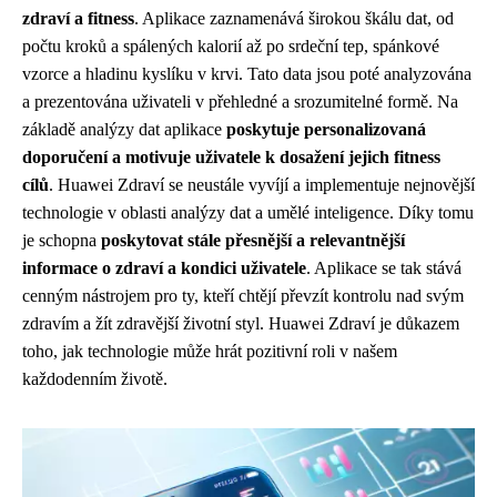
zdraví a fitness
. Aplikace zaznamenává širokou škálu dat, od
počtu kroků a spálených kalorií až po srdeční tep, spánkové
vzorce a hladinu kyslíku v krvi. Tato data jsou poté analyzována
a prezentována uživateli v přehledné a srozumitelné formě. Na
základě analýzy dat aplikace
poskytuje personalizovaná
doporučení a motivuje uživatele k dosažení jejich fitness
cílů
. Huawei Zdraví se neustále vyvíjí a implementuje nejnovější
technologie v oblasti analýzy dat a umělé inteligence. Díky tomu
je schopna
poskytovat stále přesnější a relevantnější
informace o zdraví a kondici uživatele
. Aplikace se tak stává
cenným nástrojem pro ty, kteří chtějí převzít kontrolu nad svým
zdravím a žít zdravější životní styl. Huawei Zdraví je důkazem
toho, jak technologie může hrát pozitivní roli v našem
každodenním životě.