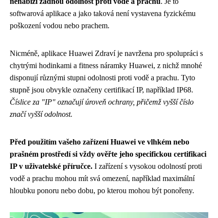
nenabízí žádnou odolnost proti vodě a prachu
. Je to
softwarová aplikace a jako taková není vystavena fyzickému
poškození vodou nebo prachem.
Nicméně, aplikace Huawei Zdraví je navržena pro spolupráci s
chytrými hodinkami a fitness náramky Huawei, z nichž mnohé
disponují různými stupni odolnosti proti vodě a prachu. Tyto
stupně jsou obvykle označeny certifikací IP, například IP68.
Číslice za "IP" označují úroveň ochrany, přičemž vyšší číslo
značí vyšší odolnost.
Před použitím vašeho zařízení Huawei ve vlhkém nebo
prašném prostředí si vždy ověřte jeho specifickou certifikaci
IP v uživatelské příručce.
I zařízení s vysokou odolností proti
vodě a prachu mohou mít svá omezení, například maximální
hloubku ponoru nebo dobu, po kterou mohou být ponořeny.