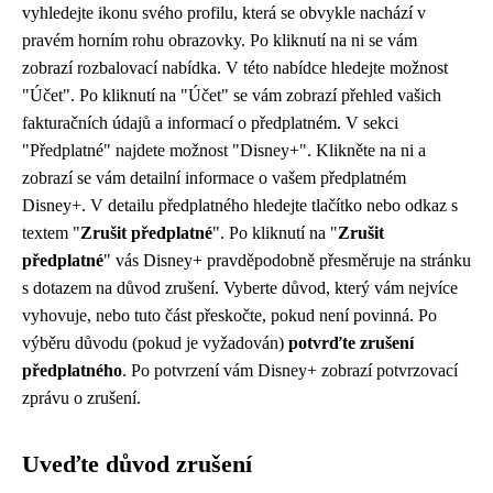
vyhledejte ikonu svého profilu, která se obvykle nachází v
pravém horním rohu obrazovky. Po kliknutí na ni se vám
zobrazí rozbalovací nabídka. V této nabídce hledejte možnost
"Účet". Po kliknutí na "Účet" se vám zobrazí přehled vašich
fakturačních údajů a informací o předplatném. V sekci
"Předplatné" najdete možnost "Disney+". Klikněte na ni a
zobrazí se vám detailní informace o vašem předplatném
Disney+. V detailu předplatného hledejte tlačítko nebo odkaz s
textem "
Zrušit předplatné
". Po kliknutí na "
Zrušit
předplatné
" vás Disney+ pravděpodobně přesměruje na stránku
s dotazem na důvod zrušení. Vyberte důvod, který vám nejvíce
vyhovuje, nebo tuto část přeskočte, pokud není povinná. Po
výběru důvodu (pokud je vyžadován)
potvrďte zrušení
předplatného
. Po potvrzení vám Disney+ zobrazí potvrzovací
zprávu o zrušení.
Uveďte důvod zrušení