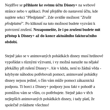
Nejdříve se
přihlaste ke svému účtu Disney+
na webové
stránce nebo v aplikaci. Poté přejděte do nastavení účtu, kde
najdete sekci "Předplatné". Zde uvidíte možnost
"Zrušit
předplatné"
. Po kliknutí na tuto možnost budete vyzváni k
potvrzení zrušení.
Nezapomeňte, že i po zrušení budete mít
přístup k Disney+ až do konce aktuálního fakturačního
období.
Stejně jako se v animovaných pohádkách disney musí hrdinové
vypořádat s různými výzvami, i vy možná narazíte na nějaké
překážky při rušení Disney+. Ale v klidu, není to žádná věda -
kdybyste náhodou potřebovali pomoct,
animované pohádky
disney
nejsou jediné, s čím vám může pomoct zákaznická
podpora. Ti borci z Disney+ podpory jsou fakt v pohodě a
pomůžou vám se vším, co potřebujete. Stejně jako v těch
nejlepších animovaných pohádkách disney, i tady platí, že
společně zvládnete všechno!