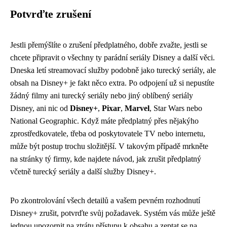
Potvrďte zrušení
Jestli přemýšlíte o zrušení předplatného, dobře zvažte, jestli se
chcete připravit o všechny ty parádní seriály Disney a další věci.
Dneska letí streamovací služby podobně jako
turecký seriály
, ale
obsah na Disney+ je fakt něco extra. Po odpojení už si nepustíte
žádný filmy ani turecký seriály nebo jiný oblíbený seriály
Disney, ani nic od
Disney+
,
Pixar
,
Marvel
, Star Wars nebo
National Geographic. Když máte předplatný přes nějakýho
zprostředkovatele, třeba od poskytovatele TV nebo internetu,
může být postup trochu složitější. V takovým případě mrkněte
na stránky tý firmy, kde najdete návod, jak zrušit předplatný
včetně turecký seriály a další služby Disney+.
Po zkontrolování všech detailů a vašem pevném rozhodnutí
Disney+ zrušit, potvrďte svůj požadavek. Systém vás může ještě
jednou upozornit na ztrátu přístupu k obsahu a zeptat se na