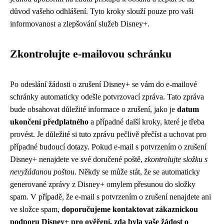
důvod vašeho odhlášení. Tyto kroky slouží pouze pro vaši
informovanost a zlepšování služeb Disney+.
Zkontrolujte e-mailovou schránku
Po odeslání žádosti o zrušení Disney+ se vám do e-mailové
schránky automaticky odešle potvrzovací zpráva. Tato zpráva
bude obsahovat důležité informace o zrušení, jako je
datum
ukončení předplatného
a případné další kroky, které je třeba
provést. Je důležité si tuto zprávu pečlivě přečíst a uchovat pro
případné budoucí dotazy. Pokud e-mail s potvrzením o zrušení
Disney+ nenajdete ve své doručené poště,
zkontrolujte složku s
nevyžádanou poštou
. Někdy se může stát, že se automaticky
generované zprávy z Disney+ omylem přesunou do složky
spam. V případě, že e-mail s potvrzením o zrušení nenajdete ani
ve složce spam,
doporučujeme kontaktovat zákaznickou
podporu Disney+ pro ověření, zda byla vaše žádost o