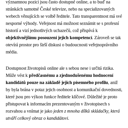
významnou pozici jsou často dostupné online, a to buď na
stránkách samotné České televize, nebo na specializovaných
webech věnujících se volbě ředitele. Tato transparentnost má své
nesporné výhody. Veřejnost má možnost seznámit se s profesní
historií a vizí jednotlivých uchazečů, což přispívá k
objektivnějšímu posouzení jejich kompetencí
. Zároveň se tak
otevírá prostor pro širší diskusi o budoucnosti veřejnoprávního
média.
Dostupnost životopisů online ale s sebou nese i určitá rizika.
Může vést k
předčasnému a zjednodušenému hodnocení
kandidátů pouze na základě jejich písemného profilu
, aniž
by byla brána v potaz jejich osobnost a komunikační dovednosti,
které jsou pro výkon funkce ředitele klíčové. Důležité je proto
přistupovat k informacím prezentovaným v životopisech s
rozvahou a vnímat je jako
jeden z mnoha dílků skládačky, která
utváří celkový obraz o kandidátovi
.