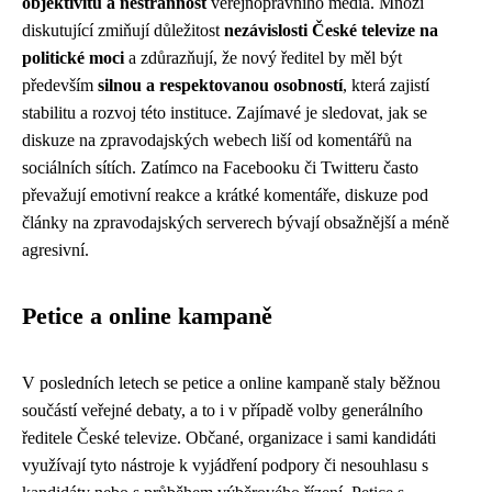
objektivitu a nestrannost
veřejnoprávního média. Mnozí
diskutující zmiňují důležitost
nezávislosti České televize na
politické moci
a zdůrazňují, že nový ředitel by měl být
především
silnou a respektovanou osobností
, která zajistí
stabilitu a rozvoj této instituce. Zajímavé je sledovat, jak se
diskuze na zpravodajských webech liší od komentářů na
sociálních sítích. Zatímco na Facebooku či Twitteru často
převažují emotivní reakce a krátké komentáře, diskuze pod
články na zpravodajských serverech bývají obsažnější a méně
agresivní.
Petice a online kampaně
V posledních letech se petice a online kampaně staly běžnou
součástí veřejné debaty, a to i v případě volby generálního
ředitele České televize. Občané, organizace i sami kandidáti
využívají tyto nástroje k vyjádření podpory či nesouhlasu s