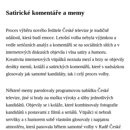
Satirické komentáře a memy
Proces výběru nového ředitele České televize je tradičně
událostí, která budí emoce. Letošní volba nebyla výjimkou a
vedle seriózních analýz a komentářů se na sociálních sítích a v
internetových diskusích objevila i vlna satiry a humoru.
Kreativita internetových vtipálků neznala mezí a brzy se objevily
desítky memů, koláží a satirických komentářů, které s nadsázkou
glosovaly jak samotné kandidáty, tak i celý proces volby.
Některé memy parodovaly programovou nabídku České
televize, jiné si braly na mušku výroky a sliby jednotlivých
kandidátů. Objevily se i koláže, které kombinovaly fotografie
kandidátů s postavami z filmů a seriálů. Vtipálci si nebrali
servítky a s humorem sobě vlastním glosovaly i napjatou
atmosféru, která panovala během samotné volby v Radě České