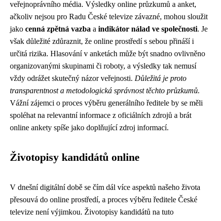
veřejnoprávního média. Výsledky online průzkumů a anket,
ačkoliv nejsou pro Radu České televize závazné, mohou sloužit
jako
cenná zpětná vazba
a
indikátor nálad ve společnosti
. Je
však důležité zdůraznit, že online prostředí s sebou přináší i
určitá rizika. Hlasování v anketách může být snadno ovlivněno
organizovanými skupinami či roboty, a výsledky tak nemusí
vždy odrážet skutečný názor veřejnosti.
Důležitá je proto
transparentnost a metodologická správnost těchto průzkumů.
Vážní zájemci o proces výběru generálního ředitele by se měli
spoléhat na relevantní informace z oficiálních zdrojů a brát
online ankety spíše jako doplňující zdroj informací.
Životopisy kandidátů online
V dnešní digitální době se čím dál více aspektů našeho života
přesouvá do online prostředí, a proces výběru ředitele České
televize není výjimkou. Životopisy kandidátů na tuto