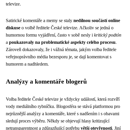
televize.
Satirické komentáře a memy se staly
nedílnou součástí online
diskuse
o volbě ředitele České televize. Ačkoliv se jedná o
humornou formu vyjádření, často v sobě nesly i
kritický podtón
a
poukazovaly na problematické aspekty celého procesu
.
Zároveň dokazovaly, že i vážná témata, jakým volba ředitele
veřejnoprávního média bezesporu je, se dají komentovat s
humorem a nadhledem.
Analýzy a komentáře blogerů
Volba ředitele České televize je vždycky událostí, která rozvíří
vody mediálního rybníčku. Blogosféra se stává platformou pro
nejrůznější analýzy a komentáře, které s nadšením i s obavami
sledují proces výběru. Někdy se objevují hlasy kritizující
netransparentnost a zdůrazňující potřebu
větší otevřenosti
. Jiní