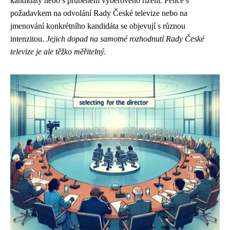
kandidáty nebo s průběhem výběrového řízení. Petice s
požadavkem na odvolání Rady České televize nebo na
jmenování konkrétního kandidáta se objevují s různou
intenzitou.
Jejich dopad na samotné rozhodnutí Rady České
televize je ale těžko měřitelný.