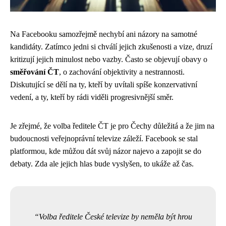
Na Facebooku samozřejmě nechybí ani názory na samotné
kandidáty. Zatímco jedni si chválí jejich zkušenosti a vize, druzí
kritizují jejich minulost nebo vazby. Často se objevují obavy o
směřování ČT
, o zachování objektivity a nestrannosti.
Diskutující se dělí na ty, kteří by uvítali spíše konzervativní
vedení, a ty, kteří by rádi viděli progresivnější směr.
Je zřejmé, že volba ředitele ČT je pro Čechy důležitá a že jim na
budoucnosti veřejnoprávní televize záleží. Facebook se stal
platformou, kde můžou dát svůj názor najevo a zapojit se do
debaty. Zda ale jejich hlas bude vyslyšen, to ukáže až čas.
Volba ředitele České televize by neměla být hrou