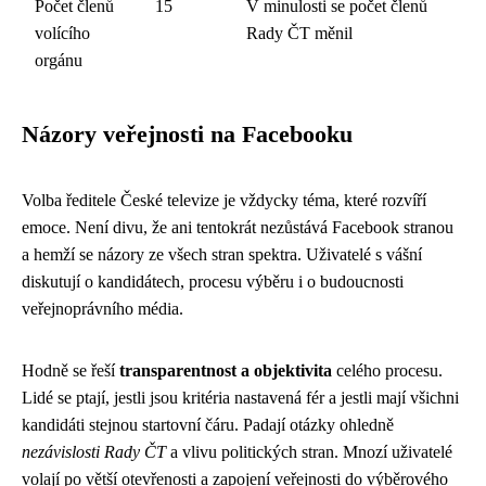
Počet členů
15
V minulosti se počet členů
volícího
Rady ČT měnil
orgánu
Názory veřejnosti na Facebooku
Volba ředitele České televize je vždycky téma, které rozvíří
emoce. Není divu, že ani tentokrát nezůstává Facebook stranou
a hemží se názory ze všech stran spektra. Uživatelé s vášní
diskutují o kandidátech, procesu výběru i o budoucnosti
veřejnoprávního média.
Hodně se řeší
transparentnost a objektivita
celého procesu.
Lidé se ptají, jestli jsou kritéria nastavená fér a jestli mají všichni
kandidáti stejnou startovní čáru. Padají otázky ohledně
nezávislosti Rady ČT
a vlivu politických stran. Mnozí uživatelé
volají po větší otevřenosti a zapojení veřejnosti do výběrového