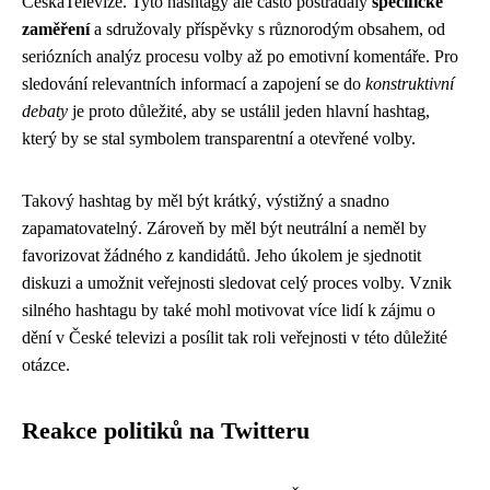
ČeskáTelevize. Tyto hashtagy ale často postrádaly
specifické
zaměření
a sdružovaly příspěvky s různorodým obsahem, od
seriózních analýz procesu volby až po emotivní komentáře. Pro
sledování relevantních informací a zapojení se do
konstruktivní
debaty
je proto důležité, aby se ustálil jeden hlavní hashtag,
který by se stal symbolem transparentní a otevřené volby.
Takový hashtag by měl být krátký, výstižný a snadno
zapamatovatelný. Zároveň by měl být neutrální a neměl by
favorizovat žádného z kandidátů. Jeho úkolem je sjednotit
diskuzi a umožnit veřejnosti sledovat celý proces volby. Vznik
silného hashtagu by také mohl motivovat více lidí k zájmu o
dění v České televizi a posílit tak roli veřejnosti v této důležité
otázce.
Reakce politiků na Twitteru