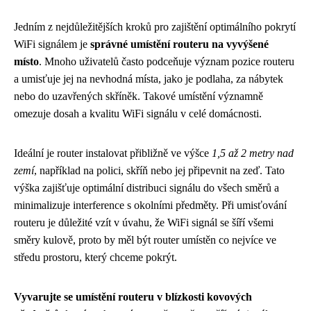
Jedním z nejdůležitějších kroků pro zajištění optimálního pokrytí
WiFi signálem je
správné umístění routeru na vyvýšené
místo
. Mnoho uživatelů často podceňuje význam pozice routeru
a umisťuje jej na nevhodná místa, jako je podlaha, za nábytek
nebo do uzavřených skříněk. Takové umístění významně
omezuje dosah a kvalitu WiFi signálu v celé domácnosti.
Ideální je router instalovat přibližně ve výšce
1,5 až 2 metry nad
zemí
, například na polici, skříň nebo jej připevnit na zeď. Tato
výška zajišťuje optimální distribuci signálu do všech směrů a
minimalizuje interference s okolními předměty. Při umisťování
routeru je důležité vzít v úvahu, že WiFi signál se šíří všemi
směry kulově, proto by měl být router umístěn co nejvíce ve
středu prostoru, který chceme pokrýt.
Vyvarujte se umístění routeru v blízkosti kovových