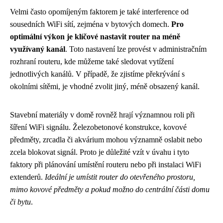
Velmi často opomíjeným faktorem je také interference od
sousedních WiFi sítí, zejména v bytových domech.
Pro
optimální výkon je klíčové nastavit router na méně
využívaný kanál
. Toto nastavení lze provést v administračním
rozhraní routeru, kde můžeme také sledovat vytížení
jednotlivých kanálů. V případě, že zjistíme překrývání s
okolními sítěmi, je vhodné zvolit jiný, méně obsazený kanál.
Stavební materiály v domě rovněž hrají významnou roli při
šíření WiFi signálu. Železobetonové konstrukce, kovové
předměty, zrcadla či akvárium mohou významně oslabit nebo
zcela blokovat signál. Proto je důležité vzít v úvahu i tyto
faktory při plánování umístění routeru nebo při instalaci WiFi
extenderů.
Ideální je umístit router do otevřeného prostoru,
mimo kovové předměty a pokud možno do centrální části domu
či bytu
.