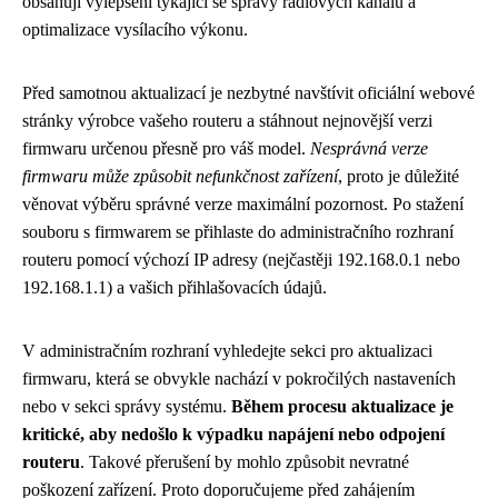
obsahují vylepšení týkající se správy rádiových kanálů a
optimalizace vysílacího výkonu.
Před samotnou aktualizací je nezbytné navštívit oficiální webové
stránky výrobce vašeho routeru a stáhnout nejnovější verzi
firmwaru určenou přesně pro váš model.
Nesprávná verze
firmwaru může způsobit nefunkčnost zařízení
, proto je důležité
věnovat výběru správné verze maximální pozornost. Po stažení
souboru s firmwarem se přihlaste do administračního rozhraní
routeru pomocí výchozí IP adresy (nejčastěji 192.168.0.1 nebo
192.168.1.1) a vašich přihlašovacích údajů.
V administračním rozhraní vyhledejte sekci pro aktualizaci
firmwaru, která se obvykle nachází v pokročilých nastaveních
nebo v sekci správy systému.
Během procesu aktualizace je
kritické, aby nedošlo k výpadku napájení nebo odpojení
routeru
. Takové přerušení by mohlo způsobit nevratné
poškození zařízení. Proto doporučujeme před zahájením