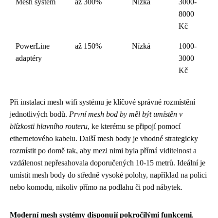
Mesh systém
až 300%
Nízká
3000-
8000
Kč
PowerLine
až 150%
Nízká
1000-
adaptéry
3000
Kč
Při instalaci mesh wifi systému je klíčové správné rozmístění
jednotlivých bodů.
První mesh bod by měl být umístěn v
blízkosti hlavního routeru
, ke kterému se připojí pomocí
ethernetového kabelu. Další mesh body je vhodné strategicky
rozmístit po domě tak, aby mezi nimi byla přímá viditelnost a
vzdálenost nepřesahovala doporučených 10-15 metrů. Ideální je
umístit mesh body do středně vysoké polohy, například na polici
nebo komodu, nikoliv přímo na podlahu či pod nábytek.
Moderní mesh systémy disponují pokročilými funkcemi
,