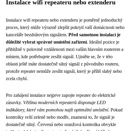
Instalace wifi repeateru nebo extenderu
Instalace wifi repeateru nebo extenderu je poměrně jednoduchý
proces, který může výrazně zlepšit pokrytí vaší domácnosti nebo
kanceláře bezdrátovým signálem.
Před samotnou instalací je
důležité vybrat správné umístění zařízení
. Ideální pozice je
přibližně v polovině vzdálenosti mezi vaším hlavním routerem a
místem, kde potřebujete zesílit signál. Ujistěte se, že v této
oblasti ještě máte dostatečně silný signál z původního routeru,
protože repeater nemůže zesílit signál, který je příliš slabý nebo
zcela chybí.
Pro zahájení instalace nejprve zapojte repeater do elektrické
zásuvky.
Většina moderních repeaterů disponuje LED
indikátory, které vám pomohou najít optimální umístění
. Pokud
kontrolky svítí zeleně nebo modře, znamená to, že signál je
dostatečně silný. Červená nebo oranžová kontrolka obvykle