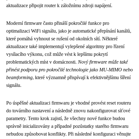
aktualizace připojit router k záložnímu zdroji napájení.
Moderní firmware často přináší pokročilé funkce pro
optimalizaci WiFi signálu, jako je automatické přepínání kanálů,
které pomáhá vyhnout se rušení od okolních sítí. Některé
aktualizace také implementují vylepšené algoritmy pro řízení
vysílacího výkonu, což může vést k lepšímu pokrytí
problematických míst v domácnosti.
Nový firmware může také
přinést podporu pro pokročilé technologie jako MU-MIMO nebo
beamforming
, které významně přispívají k efektivnějšímu šíření
signálu.
Po úspěšné aktualizaci firmwaru je vhodné provést reset routeru
do továrního nastavení a následně znovu nakonfigurovat síťové
parametry. Tento krok zajistí, že všechny nové funkce budou
správně inicializovány a případné pozůstatky starého firmwaru
nebudou způsobovat konflikty. Při následné konfiguraci věnujte