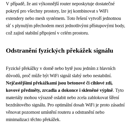
V případě, že ani výkonnější router neposkytuje dostatečné
pokrytí pro všechny prostory, lze jej kombinovat s WiFi
extendery nebo mesh systémem. Toto řešení vytvoří jednotnou
síť s plynulým přechodem mezi jednotlivými přístupovými body,
což zajistí stabilní připojení v celém prostoru.
Odstranění fyzických překážek signálu
Fyzické překážky v domě nebo bytě jsou jedním z hlavních
důvodů, proč může být WiFi signál slabý nebo nestabilní.
Nejčastějšími překážkami jsou betonové či cihlové zdi,
kovové předměty, zrcadla a dokonce i skleněné výplně
. Tyto
materiály mohou výrazně oslabit nebo zcela zablokovat šíření
bezdrátového signálu. Pro optimální dosah WiFi je proto zásadní
věnovat pozornost umístění routeru a odstranění nebo
minimalizaci těchto překážek.