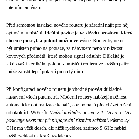
interními anténami.
Před samotnou instalací nového routeru je zásadní najít pro něj
optimální umístění.
Ideální pozice je ve středu prostoru, který
chceme pokrýt, a pokud možno ve výšce
. Router by neměl
být umístěn přímo na podlaze, za nábytkem nebo v blízkosti
kovových předmětů, které mohou signál odstínit. Důležité je
také zvážit vertikální polohu - umístění routeru ve vyšším patře
může zajistit lepší pokrytí pro celý dům.
Při konfiguraci nového routeru je vhodné provést důkladné
nastavení všech parametrů. Moderní routery nabízejí možnost
automatické optimalizace kanálů, což pomáhá předcházet rušení
od okolních WiFi sítí.
Využití duálního pásma 2,4 GHz a 5 GHz
poskytuje flexibilitu při připojování různých zařízení
. Pásmo 2,4
GHz má větší dosah, ale nižší rychlost, zatímco 5 GHz nabízí
vyšší rychlost na kratší vzdálenost.