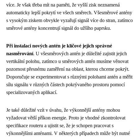
více. Je však třeba mít na paměti, že vyšší zisk neznamená
automaticky lepší pokrytí ve všech směrech. Všesměrové antény
s vysokým ziskem obvykle vyzařují signál více do stran, zatímco
směrové antény koncentrují signál do užšího paprsku.
Při instalaci nových antén je klíčové jejich správné
nasměrování
. U všesměrových antén je důležité zajistit jejich
vertikální polohu, zatímco u směrových antén musíme věnovat
pozornost přesnému zaměření na oblast, kterou chceme pokrýt.
Doporučuje se experimentovat s různými polohami antén a měřit
sílu signálu v různých částech pokrývaného prostoru pomocí
specializovaných aplikací.
Je také důležité vzít v úvahu, že výkonnější antény mohou
vyžadovat větší příkon energie. Proto je vhodné zkontrolovat
specifikace routeru a ujistit se, že je schopen pracovat s
výkonnějšími anténami. V některých případech může být nutné