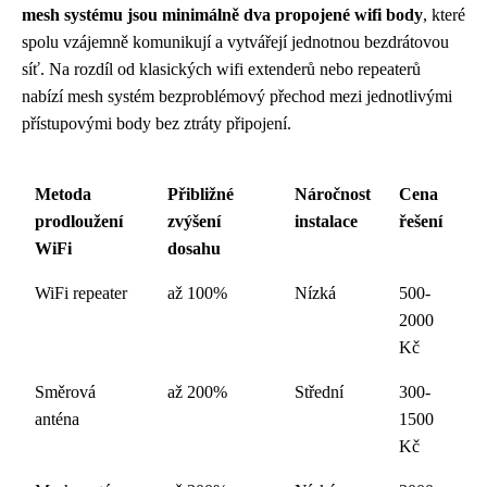
mesh systému jsou minimálně dva propojené wifi body
, které
spolu vzájemně komunikují a vytvářejí jednotnou bezdrátovou
síť. Na rozdíl od klasických wifi extenderů nebo repeaterů
nabízí mesh systém bezproblémový přechod mezi jednotlivými
přístupovými body bez ztráty připojení.
Metoda
Přibližné
Náročnost
Cena
prodloužení
zvýšení
instalace
řešení
WiFi
dosahu
WiFi repeater
až 100%
Nízká
500-
2000
Kč
Směrová
až 200%
Střední
300-
anténa
1500
Kč