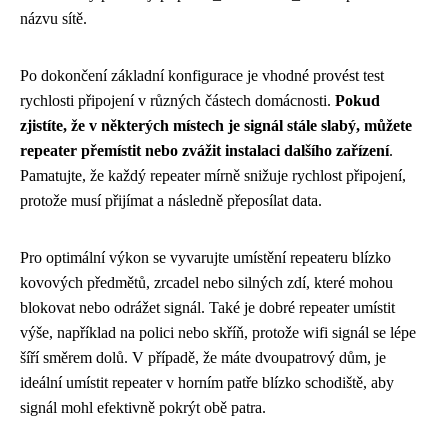
názvu sítě.
Po dokončení základní konfigurace je vhodné provést test
rychlosti připojení v různých částech domácnosti.
Pokud
zjistíte, že v některých místech je signál stále slabý, můžete
repeater přemístit nebo zvážit instalaci dalšího zařízení
.
Pamatujte, že každý repeater mírně snižuje rychlost připojení,
protože musí přijímat a následně přeposílat data.
Pro optimální výkon se vyvarujte umístění repeateru blízko
kovových předmětů, zrcadel nebo silných zdí, které mohou
blokovat nebo odrážet signál. Také je dobré repeater umístit
výše, například na polici nebo skříň, protože wifi signál se lépe
šíří směrem dolů. V případě, že máte dvoupatrový dům, je
ideální umístit repeater v horním patře blízko schodiště, aby
signál mohl efektivně pokrýt obě patra.