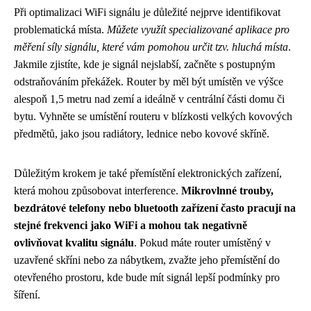
Při optimalizaci WiFi signálu je důležité nejprve identifikovat
problematická místa.
Můžete využít specializované aplikace pro
měření síly signálu, které vám pomohou určit tzv. hluchá místa
.
Jakmile zjistíte, kde je signál nejslabší, začněte s postupným
odstraňováním překážek. Router by měl být umístěn ve výšce
alespoň 1,5 metru nad zemí a ideálně v centrální části domu či
bytu. Vyhněte se umístění routeru v blízkosti velkých kovových
předmětů, jako jsou radiátory, lednice nebo kovové skříně.
Důležitým krokem je také přemístění elektronických zařízení,
která mohou způsobovat interference.
Mikrovlnné trouby,
bezdrátové telefony nebo bluetooth zařízení často pracují na
stejné frekvenci jako WiFi a mohou tak negativně
ovlivňovat kvalitu signálu
. Pokud máte router umístěný v
uzavřené skříni nebo za nábytkem, zvažte jeho přemístění do
otevřeného prostoru, kde bude mít signál lepší podmínky pro
šíření.