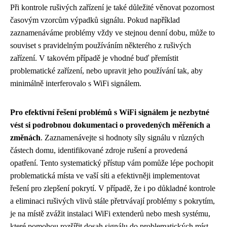
Při kontrole rušivých zařízení je také důležité věnovat pozornost
časovým vzorcům výpadků signálu. Pokud například
zaznamenáváme problémy vždy ve stejnou denní dobu, může to
souviset s pravidelným používáním některého z rušivých
zařízení. V takovém případě je vhodné buď přemístit
problematické zařízení, nebo upravit jeho používání tak, aby
minimálně interferovalo s WiFi signálem.
Pro efektivní řešení problémů s WiFi signálem je nezbytné
vést si podrobnou dokumentaci o provedených měřeních a
změnách
. Zaznamenávejte si hodnoty síly signálu v různých
částech domu, identifikované zdroje rušení a provedená
opatření. Tento systematický přístup vám pomůže lépe pochopit
problematická místa ve vaší síti a efektivněji implementovat
řešení pro zlepšení pokrytí. V případě, že i po důkladné kontrole
a eliminaci rušivých vlivů stále přetrvávají problémy s pokrytím,
je na místě zvážit instalaci WiFi extenderů nebo mesh systému,
které pomohou rozšířit dosah signálu do problematických míst.