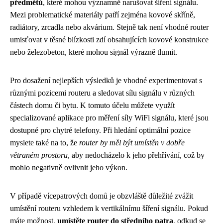
předmětů
, které mohou významně narušovat šíření signálu.
Mezi problematické materiály patří zejména kovové skříně,
radiátory, zrcadla nebo akvárium. Stejně tak není vhodné router
umisťovat v těsné blízkosti zdí obsahujících kovové konstrukce
nebo železobeton, které mohou signál výrazně tlumit.
Pro dosažení nejlepších výsledků je vhodné experimentovat s
různými pozicemi routeru a sledovat sílu signálu v různých
částech domu či bytu. K tomuto účelu můžete využít
specializované aplikace pro měření síly WiFi signálu, které jsou
dostupné pro chytré telefony. Při hledání optimální pozice
myslete také na to, že
router by měl být umístěn v dobře
větraném prostoru
, aby nedocházelo k jeho přehřívání, což by
mohlo negativně ovlivnit jeho výkon.
V případě vícepatrových domů je obzvláště důležité zvážit
umístění routeru vzhledem k vertikálnímu šíření signálu. Pokud
máte možnost,
umístěte router do středního patra
, odkud se