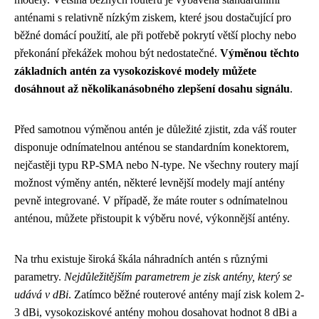
anténami s relativně nízkým ziskem, které jsou dostačující pro
běžné domácí použití, ale při potřebě pokrytí větší plochy nebo
překonání překážek mohou být nedostatečné.
Výměnou těchto
základních antén za vysokoziskové modely můžete
dosáhnout až několikanásobného zlepšení dosahu signálu
.
Před samotnou výměnou antén je důležité zjistit, zda váš router
disponuje odnímatelnou anténou se standardním konektorem,
nejčastěji typu RP-SMA nebo N-type. Ne všechny routery mají
možnost výměny antén, některé levnější modely mají antény
pevně integrované. V případě, že máte router s odnímatelnou
anténou, můžete přistoupit k výběru nové, výkonnější antény.
Na trhu existuje široká škála náhradních antén s různými
parametry.
Nejdůležitějším parametrem je zisk antény, který se
udává v dBi
. Zatímco běžné routerové antény mají zisk kolem 2-
3 dBi, vysokoziskové antény mohou dosahovat hodnot 8 dBi a