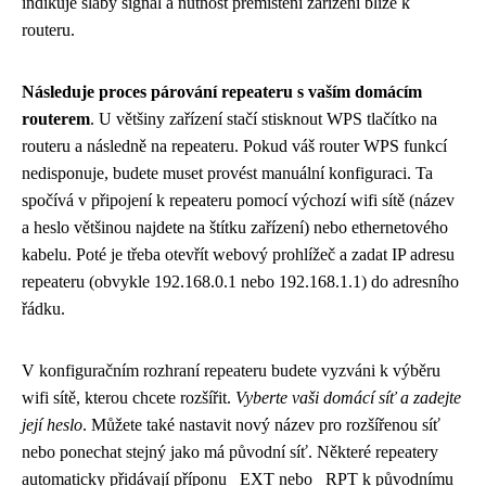
indikuje slabý signál a nutnost přemístění zařízení blíže k
routeru.
Následuje proces párování repeateru s vaším domácím
routerem
. U většiny zařízení stačí stisknout WPS tlačítko na
routeru a následně na repeateru. Pokud váš router WPS funkcí
nedisponuje, budete muset provést manuální konfiguraci. Ta
spočívá v připojení k repeateru pomocí výchozí wifi sítě (název
a heslo většinou najdete na štítku zařízení) nebo ethernetového
kabelu. Poté je třeba otevřít webový prohlížeč a zadat IP adresu
repeateru (obvykle 192.168.0.1 nebo 192.168.1.1) do adresního
řádku.
V konfiguračním rozhraní repeateru budete vyzváni k výběru
wifi sítě, kterou chcete rozšířit.
Vyberte vaši domácí síť a zadejte
její heslo
. Můžete také nastavit nový název pro rozšířenou síť
nebo ponechat stejný jako má původní síť. Některé repeatery
automaticky přidávají příponu _EXT nebo _RPT k původnímu