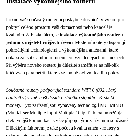
Instalace výkonnějšího routeru
Pokud váš současný router neposkytuje dostatečný výkon pro
pokrytí celého prostoru vaší domácnosti nebo kanceláře
kvalitním WiFi signálem, je
instalace výkonnějšího routeru
jedním z nejefektivnějších řešení
. Moderní routery disponují
pokročilými technologiemi a výkonnějšími anténami, které
dokáží zajistit stabilní připojení i ve vzdálenějších místnostech.
Při výběru nového routeru je důležité zaměřit se na několik
klíčových parametrů, které významně ovlivní kvalitu pokrytí.
Současné routery podporující standard WiFi 6 (802.11ax)
nabízejí výrazně lepší dosah a stabilitu signálu
než starší
modely. Tyto zařízení jsou vybaveny technologií MU-MIMO
(Multi-User Multiple Input Multiple Output), která umožňuje
efektivnější komunikaci s více připojenými zařízeními současně.
Důležitým faktorem je také počet a kvalita antén - routery s
externí anténou obvykle poskytují lepší pokrytí než modely s