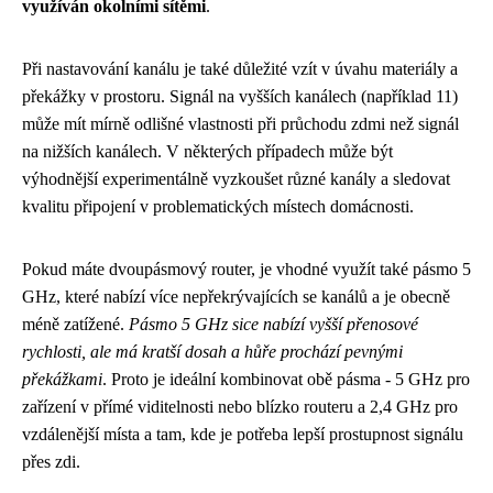
využíván okolními sítěmi
.
Při nastavování kanálu je také důležité vzít v úvahu materiály a
překážky v prostoru. Signál na vyšších kanálech (například 11)
může mít mírně odlišné vlastnosti při průchodu zdmi než signál
na nižších kanálech. V některých případech může být
výhodnější experimentálně vyzkoušet různé kanály a sledovat
kvalitu připojení v problematických místech domácnosti.
Pokud máte dvoupásmový router, je vhodné využít také pásmo 5
GHz, které nabízí více nepřekrývajících se kanálů a je obecně
méně zatížené.
Pásmo 5 GHz sice nabízí vyšší přenosové
rychlosti, ale má kratší dosah a hůře prochází pevnými
překážkami
. Proto je ideální kombinovat obě pásma - 5 GHz pro
zařízení v přímé viditelnosti nebo blízko routeru a 2,4 GHz pro
vzdálenější místa a tam, kde je potřeba lepší prostupnost signálu
přes zdi.