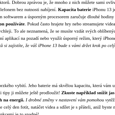
ktorů. Dobrou zprávou je, že mnoho z nich můžete sami ovliv
telefonem bez nutnosti nabíjení.
Kapacita baterie
iPhonu 13 j
ým softwarem a úsporným procesorem zaručuje dlouhé hodiny
on používáte
. Pokud často hrajete hry nebo streamujete vide
rychleji. To ale neznamená, že se musíte vzdát svých oblíbený
vání aplikací na pozadí nebo využít úsporný režim, který iPhon
 si zajistíte, že váš iPhone 13 bude s vámi držet krok po celý
brzkého vybití. Jeho baterie má skvělou kapacitu, která vám 
 tipy ji můžete ještě prodloužit!
Zkuste například snížit jas
h na energii.
I drobné změny v nastavení vám pomohou vytěži
 celý den fotit, natáčet videa a sdílet je s přáteli, aniž byste 
nkcemi je to snadné!