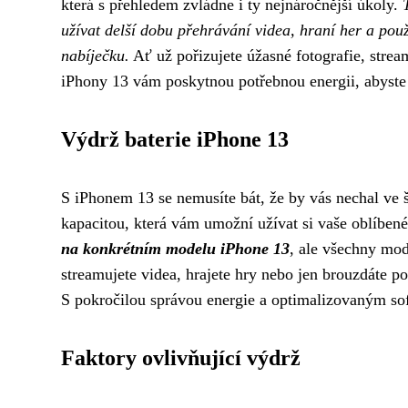
která s přehledem zvládne i ty nejnáročnější úkoly.
užívat delší dobu přehrávání videa, hraní her a použ
nabíječku.
Ať už pořizujete úžasné fotografie, strea
iPhony 13 vám poskytnou potřebnou energii, abyste 
Výdrž baterie iPhone 13
S iPhonem 13 se nemusíte bát, že by vás nechal ve š
kapacitou, která vám umožní užívat si vaše oblíbené
na konkrétním modelu iPhone 13
, ale všechny mod
streamujete videa, hrajete hry nebo jen brouzdáte p
S pokročilou správou energie a optimalizovaným so
Faktory ovlivňující výdrž