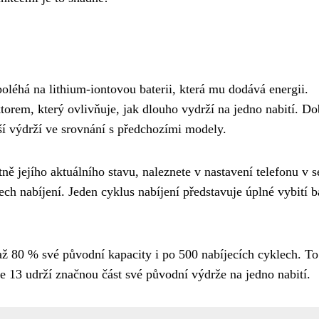
oléhá na lithium-iontovou baterii, která mu dodává energii.
orem, který ovlivňuje, jak dlouho vydrží na jedno nabití. D
lší výdrží ve srovnání s předchozími modely.
ě jejího aktuálního stavu, naleznete v nastavení telefonu v s
ch nabíjení. Jeden cyklus nabíjení představuje úplné vybití b
 až 80 % své původní kapacity i po 500 nabíjecích cyklech. To
e 13 udrží značnou část své původní výdrže na jedno nabití.