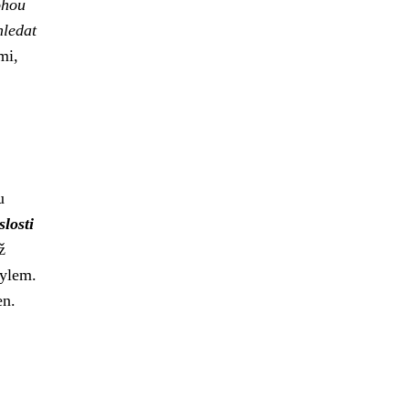
ohou
hledat
mi,
u
slosti
ž
tylem.
en.