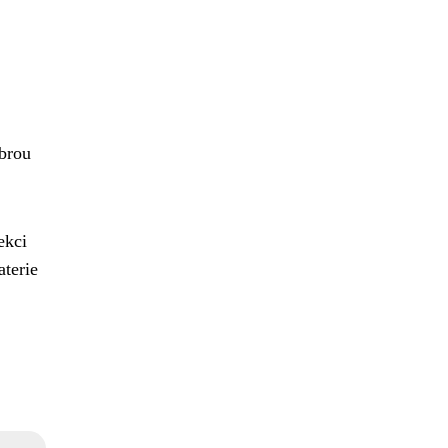
obrou
ekci
aterie