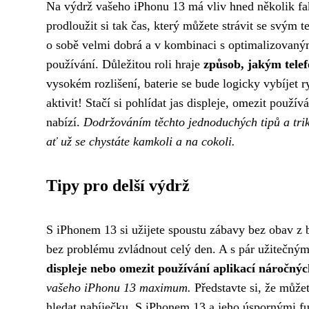
Na výdrž vašeho iPhonu 13 má vliv hned několik fa
prodloužit si tak čas, který můžete strávit se svým 
o sobě velmi dobrá a v kombinaci s optimalizovan
používání. Důležitou roli hraje
způsob, jakým telef
vysokém rozlišení, baterie se bude logicky vybíjet 
aktivit! Stačí si pohlídat jas displeje, omezit použí
nabízí.
Dodržováním těchto jednoduchých tipů a triků
ať už se chystáte kamkoli a na cokoli.
Tipy pro delší výdrž
S iPhonem 13 si užijete spoustu zábavy bez obav z 
bez problému zvládnout celý den. A s pár užitečnými
displeje nebo omezit používání aplikací náročnýc
vašeho iPhonu 13 maximum.
Představte si, že můžete
hledat nabíječku. S iPhonem 13 a jeho úspornými fu