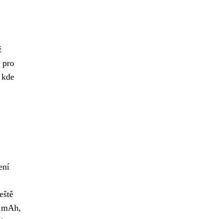
ž
 pro
, kde
ení
eště
Z mAh,