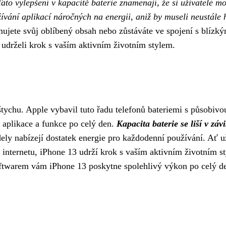
Tato vylepšení v kapacitě baterie znamenají, že si uživatelé m
ívání aplikací náročných na energii, aniž by museli neustále 
mujete svůj oblíbený obsah nebo zůstáváte ve spojení s blízký
udrželi krok s vaším aktivním životním stylem.
tychu. Apple vybavil tuto řadu telefonů bateriemi s působivo
 aplikace a funkce po celý den.
Kapacita baterie se liší v závi
ely nabízejí dostatek energie pro každodenní používání. Ať u
o internetu, iPhone 13 udrží krok s vaším aktivním životním s
ftwarem vám iPhone 13 poskytne spolehlivý výkon po celý d