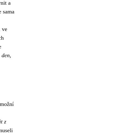
nit a
e sama
a ve
ch
e
 den,
umožní
t z
museli