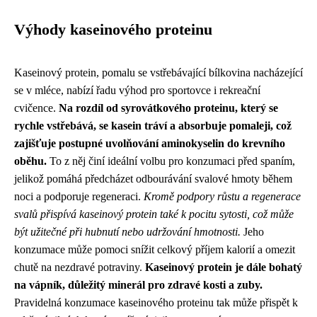
Výhody kaseinového proteinu
Kaseinový protein, pomalu se vstřebávající bílkovina nacházející
se v mléce, nabízí řadu výhod pro sportovce i rekreační
cvičence.
Na rozdíl od syrovátkového proteinu, který se
rychle vstřebává, se kasein tráví a absorbuje pomaleji, což
zajišťuje postupné uvolňování aminokyselin do krevního
oběhu.
To z něj činí ideální volbu pro konzumaci před spaním,
jelikož pomáhá předcházet odbourávání svalové hmoty během
noci a podporuje regeneraci.
Kromě podpory růstu a regenerace
svalů přispívá kaseinový protein také k pocitu sytosti, což může
být užitečné při hubnutí nebo udržování hmotnosti.
Jeho
konzumace může pomoci snížit celkový příjem kalorií a omezit
chutě na nezdravé potraviny.
Kaseinový protein je dále bohatý
na vápník, důležitý minerál pro zdravé kosti a zuby.
Pravidelná konzumace kaseinového proteinu tak může přispět k