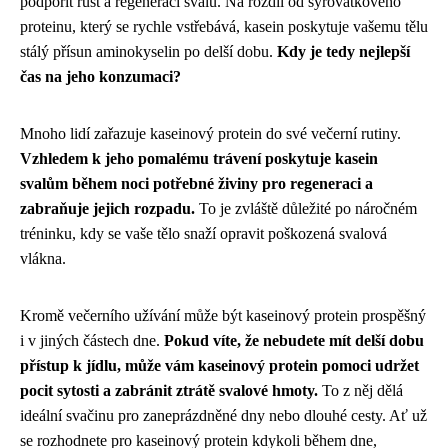
podpořit růst a regeneraci svalů. Na rozdíl od syrovátkového
proteinu, který se rychle vstřebává, kasein poskytuje vašemu tělu
stálý přísun aminokyselin po delší dobu.
Kdy je tedy nejlepší
čas na jeho konzumaci?
Mnoho lidí zařazuje kaseinový protein do své večerní rutiny.
Vzhledem k jeho pomalému trávení poskytuje kasein
svalům během noci potřebné živiny pro regeneraci a
zabraňuje jejich rozpadu.
To je zvláště důležité po náročném
tréninku, kdy se vaše tělo snaží opravit poškozená svalová
vlákna.
Kromě večerního užívání může být kaseinový protein prospěšný
i v jiných částech dne.
Pokud víte, že nebudete mít delší dobu
přístup k jídlu, může vám kaseinový protein pomoci udržet
pocit sytosti a zabránit ztrátě svalové hmoty.
To z něj dělá
ideální svačinu pro zaneprázdněné dny nebo dlouhé cesty. Ať už
se rozhodnete pro kaseinový protein kdykoli během dne,