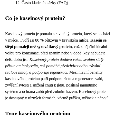
Často kladené otázky (FAQ)
Co je kaseinový protein?
Kaseinový protein je pomalu stravitelný protein, který se nachází
v mléce. Tvoří asi 80 % bílkovin v kravském mléce.
Kasein se
štěpí pomaleji než syrovátkový protein
, což z něj činí ideální
volbu pro konzumaci před spaním nebo v době, kdy nebudete
delší dobu jíst.
Kaseinový protein dodává vašim svalům stálý
přísun aminokyselin, což pomáhá předcházet odbourávání
svalové hmoty a podporuje regeneraci.
Mezi hlavní benefity
kaseinového proteinu patří podpora růstu a regenerace svalů,
zvýšení sytosti a snížení chuti k jídlu, posílení imunitního
systému a ochrana zubů před zubním kazem. Kaseinový protein
je dostupný v různých formách, včetně prášku, tyčinek a nápojů.
Typy kaseinového proteinu