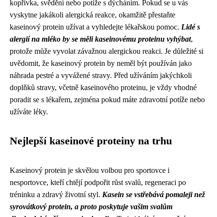
kopřivka, svědění nebo potíže s dýcháním. Pokud se u vás
vyskytne jakákoli alergická reakce, okamžitě přestaňte
kaseinový protein užívat a vyhledejte lékařskou pomoc.
Lidé s
alergií na mléko by se měli kaseinovému proteinu vyhýbat
,
protože může vyvolat závažnou alergickou reakci. Je důležité si
uvědomit, že kaseinový protein by neměl být používán jako
náhrada pestré a vyvážené stravy. Před užíváním jakýchkoli
doplňků stravy, včetně kaseinového proteinu, je vždy vhodné
poradit se s lékařem, zejména pokud máte zdravotní potíže nebo
užíváte léky.
Nejlepší kaseinové proteiny na trhu
Kaseinový protein je skvělou volbou pro sportovce i
nesportovce, kteří chtějí podpořit růst svalů, regeneraci po
tréninku a zdravý životní styl.
Kasein se vstřebává pomaleji než
syrovátkový protein, a proto poskytuje vašim svalům