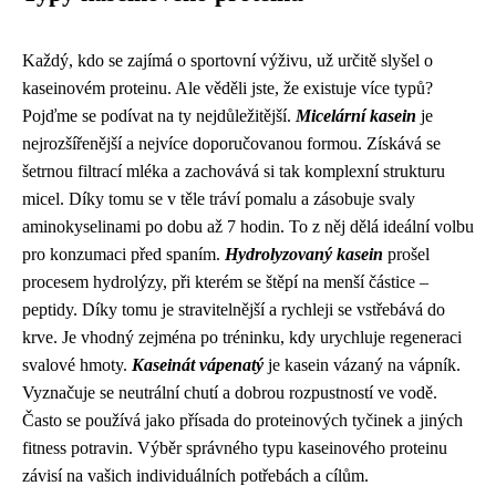
Každý, kdo se zajímá o sportovní výživu, už určitě slyšel o
kaseinovém proteinu. Ale věděli jste, že existuje více typů?
Pojďme se podívat na ty nejdůležitější.
Micelární kasein
je
nejrozšířenější a nejvíce doporučovanou formou. Získává se
šetrnou filtrací mléka a zachovává si tak komplexní strukturu
micel. Díky tomu se v těle tráví pomalu a zásobuje svaly
aminokyselinami po dobu až 7 hodin. To z něj dělá ideální volbu
pro konzumaci před spaním.
Hydrolyzovaný kasein
prošel
procesem hydrolýzy, při kterém se štěpí na menší částice –
peptidy. Díky tomu je stravitelnější a rychleji se vstřebává do
krve. Je vhodný zejména po tréninku, kdy urychluje regeneraci
svalové hmoty.
Kaseinát vápenatý
je kasein vázaný na vápník.
Vyznačuje se neutrální chutí a dobrou rozpustností ve vodě.
Často se používá jako přísada do proteinových tyčinek a jiných
fitness potravin. Výběr správného typu kaseinového proteinu
závisí na vašich individuálních potřebách a cílům.