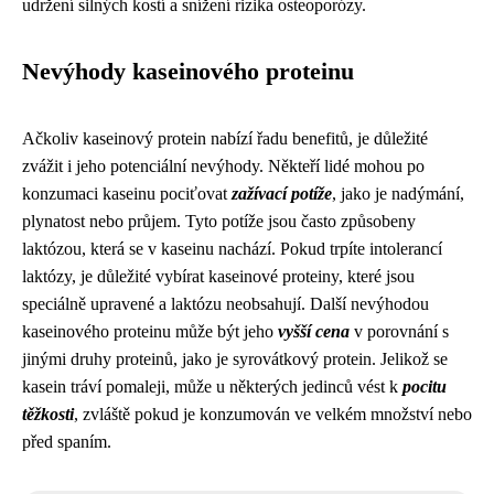
udržení silných kostí a snížení rizika osteoporózy.
Nevýhody kaseinového proteinu
Ačkoliv kaseinový protein nabízí řadu benefitů, je důležité
zvážit i jeho potenciální nevýhody. Někteří lidé mohou po
konzumaci kaseinu pociťovat
zažívací potíže
, jako je nadýmání,
plynatost nebo průjem. Tyto potíže jsou často způsobeny
laktózou, která se v kaseinu nachází. Pokud trpíte intolerancí
laktózy, je důležité vybírat kaseinové proteiny, které jsou
speciálně upravené a laktózu neobsahují. Další nevýhodou
kaseinového proteinu může být jeho
vyšší cena
v porovnání s
jinými druhy proteinů, jako je syrovátkový protein. Jelikož se
kasein tráví pomaleji, může u některých jedinců vést k
pocitu
těžkosti
, zvláště pokud je konzumován ve velkém množství nebo
před spaním.