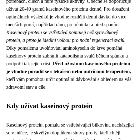
potřebách, cílech a míře fyzické aktivity. Obecně se doporučuje
užívat 20-40 gramů kaseinového proteinu denně. Pro dosažení
optimálních výsledků je vhodné rozdělit denní dávku do více
menších porcí, například ráno, po tréninku a před spaním.
Kaseinový protein se vstřebává pomaleji než syrovátkový
protein, a proto je ideální volbou pro noční regeneraci svalů.
Díky pomalému uvolňování aminokyselin do krve pomáhá
kaseinový protein zabránit katabolismu svalů během spánku a
podpořit tak jejich růst.
Před užíváním kaseinového proteinu
je vhodné poradit se s lékařem nebo nutričním terapeutem,
kteří vám pomohou určit optimální dávkování s ohledem na váš
zdravotní stav a cíle.
Kdy užívat kaseinový protein
Kaseinový protein, pomalu se vstřebávající bílkovina nacházející
se v mléce, je skvělým doplňkem stravy pro ty, kteří chtějí