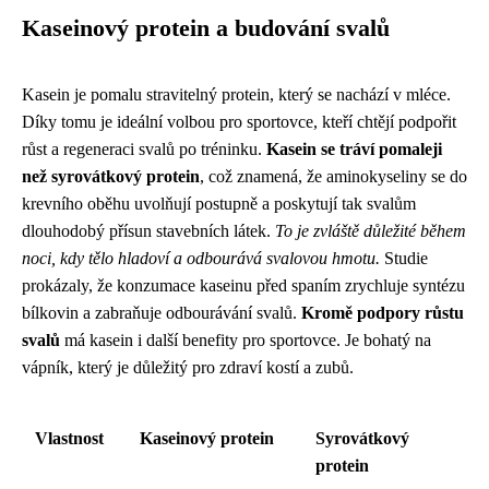
Kaseinový protein a budování svalů
Kasein je pomalu stravitelný protein, který se nachází v mléce.
Díky tomu je ideální volbou pro sportovce, kteří chtějí podpořit
růst a regeneraci svalů po tréninku.
Kasein se tráví pomaleji
než syrovátkový protein
, což znamená, že aminokyseliny se do
krevního oběhu uvolňují postupně a poskytují tak svalům
dlouhodobý přísun stavebních látek.
To je zvláště důležité během
noci, kdy tělo hladoví a odbourává svalovou hmotu.
Studie
prokázaly, že konzumace kaseinu před spaním zrychluje syntézu
bílkovin a zabraňuje odbourávání svalů.
Kromě podpory růstu
svalů
má kasein i další benefity pro sportovce. Je bohatý na
vápník, který je důležitý pro zdraví kostí a zubů.
Vlastnost
Kaseinový protein
Syrovátkový
protein