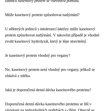
zatímco
kaseinový protein se vstřebává pomalu
.
Může kaseinový protein způsobovat nadýmání?
U některých jedinců s intolerancí laktózy může kaseinový
protein způsobovat nadýmání. V takovém případě je vhodné
zvolit kaseinový hydrolyzát, který je lépe stravitelný.
Je kaseinový protein vhodný pro vegany?
Ne, kaseinový protein není vhodný pro vegany, jelikož se
získává z mléka.
Jaká je doporučená denní dávka kaseinového proteinu?
Doporučená denní dávka kaseinového proteinu se liší v
závislosti na individuálních potřebách a cílům. Obecně se