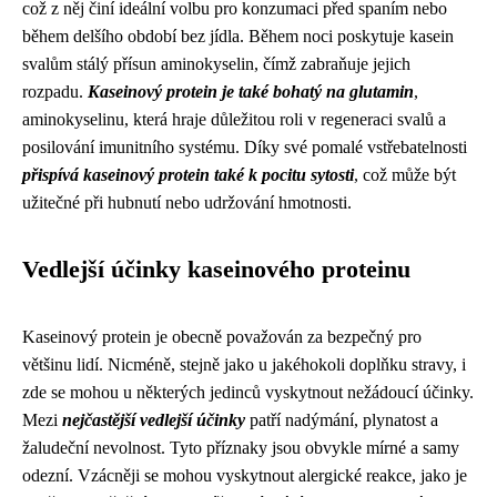
což z něj činí ideální volbu pro konzumaci před spaním nebo
během delšího období bez jídla. Během noci poskytuje kasein
svalům stálý přísun aminokyselin, čímž zabraňuje jejich
rozpadu.
Kaseinový protein je také bohatý na glutamin
,
aminokyselinu, která hraje důležitou roli v regeneraci svalů a
posilování imunitního systému. Díky své pomalé vstřebatelnosti
přispívá kaseinový protein také k pocitu sytosti
, což může být
užitečné při hubnutí nebo udržování hmotnosti.
Vedlejší účinky kaseinového proteinu
Kaseinový protein je obecně považován za bezpečný pro
většinu lidí. Nicméně, stejně jako u jakéhokoli doplňku stravy, i
zde se mohou u některých jedinců vyskytnout nežádoucí účinky.
Mezi
nejčastější vedlejší účinky
patří nadýmání, plynatost a
žaludeční nevolnost. Tyto příznaky jsou obvykle mírné a samy
odezní. Vzácněji se mohou vyskytnout alergické reakce, jako je