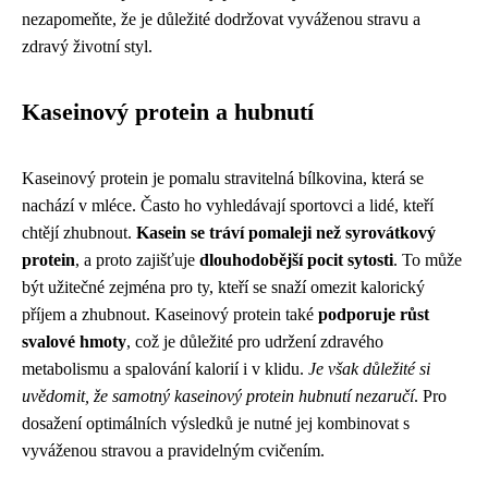
nezapomeňte, že je důležité dodržovat vyváženou stravu a
zdravý životní styl.
Kaseinový protein a hubnutí
Kaseinový protein je pomalu stravitelná bílkovina, která se
nachází v mléce. Často ho vyhledávají sportovci a lidé, kteří
chtějí zhubnout.
Kasein se tráví pomaleji než syrovátkový
protein
, a proto zajišťuje
dlouhodobější pocit sytosti
. To může
být užitečné zejména pro ty, kteří se snaží omezit kalorický
příjem a zhubnout. Kaseinový protein také
podporuje růst
svalové hmoty
, což je důležité pro udržení zdravého
metabolismu a spalování kalorií i v klidu.
Je však důležité si
uvědomit, že samotný kaseinový protein hubnutí nezaručí
. Pro
dosažení optimálních výsledků je nutné jej kombinovat s
vyváženou stravou a pravidelným cvičením.