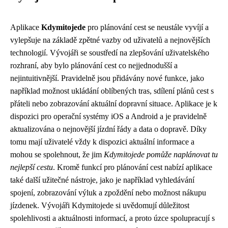
Aplikace
Kdymitojede
pro plánování cest se neustále vyvíjí a
vylepšuje na základě zpětné vazby od uživatelů a nejnovějších
technologií. Vývojáři se soustředí na zlepšování uživatelského
rozhraní, aby bylo plánování cest co nejjednodušší a
nejintuitivnější. Pravidelně jsou přidávány nové funkce, jako
například možnost ukládání oblíbených tras, sdílení plánů cest s
přáteli nebo zobrazování aktuální dopravní situace. Aplikace je k
dispozici pro operační systémy iOS a Android a je pravidelně
aktualizována o nejnovější jízdní řády a data o dopravě. Díky
tomu mají uživatelé vždy k dispozici aktuální informace a
mohou se spolehnout, že jim
Kdymitojede pomůže naplánovat tu
nejlepší cestu
. Kromě funkcí pro plánování cest nabízí aplikace
také další užitečné nástroje, jako je například vyhledávání
spojení, zobrazování výluk a zpoždění nebo možnost nákupu
jízdenek. Vývojáři Kdymitojede si uvědomují důležitost
spolehlivosti a aktuálnosti informací, a proto úzce spolupracují s