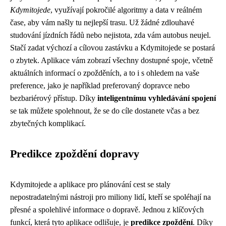
Kdymitojede
, využívají pokročilé algoritmy a data v reálném
čase, aby vám našly tu nejlepší trasu. Už žádné zdlouhavé
studování jízdních řádů nebo nejistota, zda vám autobus neujel.
Stačí zadat výchozí a cílovou zastávku a Kdymitojede se postará
o zbytek. Aplikace vám zobrazí všechny dostupné spoje, včetně
aktuálních informací o zpožděních, a to i s ohledem na vaše
preference, jako je například preferovaný dopravce nebo
bezbariérový přístup. Díky
inteligentnímu vyhledávání spojení
se tak můžete spolehnout, že se do cíle dostanete včas a bez
zbytečných komplikací.
Predikce zpoždění dopravy
Kdymitojede a aplikace pro plánování cest se staly
nepostradatelnými nástroji pro miliony lidí, kteří se spoléhají na
přesné a spolehlivé informace o dopravě. Jednou z klíčových
funkcí, která tyto aplikace odlišuje, je
predikce zpoždění
. Díky