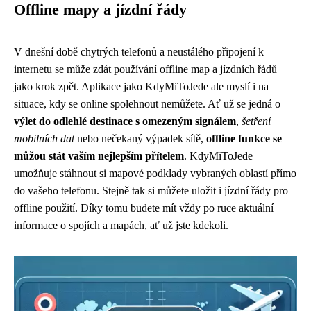
Offline mapy a jízdní řády
V dnešní době chytrých telefonů a neustálého připojení k
internetu se může zdát používání offline map a jízdních řádů
jako krok zpět. Aplikace jako KdyMiToJede ale myslí i na
situace, kdy se online spolehnout nemůžete. Ať už se jedná o
výlet do odlehlé destinace s omezeným signálem
,
šetření
mobilních dat
nebo nečekaný výpadek sítě,
offline funkce se
můžou stát vaším nejlepším přítelem
. KdyMiToJede
umožňuje stáhnout si mapové podklady vybraných oblastí přímo
do vašeho telefonu. Stejně tak si můžete uložit i jízdní řády pro
offline použití. Díky tomu budete mít vždy po ruce aktuální
informace o spojích a mapách, ať už jste kdekoli.