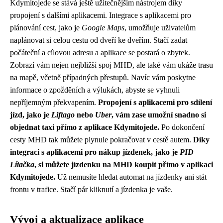
Kdymitojede se stává ještě užitečnějším nástrojem díky
propojení s dalšími aplikacemi. Integrace s aplikacemi pro
plánování cest, jako je
Google Maps
, umožňuje uživatelům
naplánovat si celou cestu od dveří ke dveřím. Stačí zadat
počáteční a cílovou adresu a aplikace se postará o zbytek.
Zobrazí vám nejen nejbližší spoj MHD, ale také vám ukáže trasu
na mapě, včetně případných přestupů. Navíc vám poskytne
informace o zpožděních a výlukách, abyste se vyhnuli
nepříjemným překvapením.
Propojení s aplikacemi pro sdílení
jízd, jako je
Liftago
nebo
Uber
, vám zase umožní snadno si
objednat taxi přímo z aplikace Kdymitojede.
Po dokončení
cesty MHD tak můžete plynule pokračovat v cestě autem.
Díky
integraci s aplikacemi pro nákup jízdenek, jako je
PID
Lítačka
, si můžete jízdenku na MHD koupit přímo v aplikaci
Kdymitojede.
Už nemusíte hledat automat na jízdenky ani stát
frontu v trafice. Stačí pár kliknutí a jízdenka je vaše.
Vývoj a aktualizace aplikace