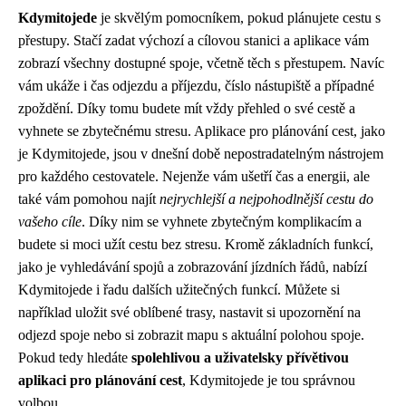
Kdymitojede
je skvělým pomocníkem, pokud plánujete cestu s
přestupy. Stačí zadat výchozí a cílovou stanici a aplikace vám
zobrazí všechny dostupné spoje, včetně těch s přestupem. Navíc
vám ukáže i čas odjezdu a příjezdu, číslo nástupiště a případné
zpoždění. Díky tomu budete mít vždy přehled o své cestě a
vyhnete se zbytečnému stresu. Aplikace pro plánování cest, jako
je Kdymitojede, jsou v dnešní době nepostradatelným nástrojem
pro každého cestovatele. Nejenže vám ušetří čas a energii, ale
také vám pomohou najít
nejrychlejší a nejpohodlnější cestu do
vašeho cíle
. Díky nim se vyhnete zbytečným komplikacím a
budete si moci užít cestu bez stresu. Kromě základních funkcí,
jako je vyhledávání spojů a zobrazování jízdních řádů, nabízí
Kdymitojede i řadu dalších užitečných funkcí. Můžete si
například uložit své oblíbené trasy, nastavit si upozornění na
odjezd spoje nebo si zobrazit mapu s aktuální polohou spoje.
Pokud tedy hledáte
spolehlivou a uživatelsky přívětivou
aplikaci pro plánování cest
, Kdymitojede je tou správnou
volbou.