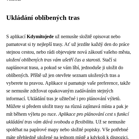
Ukládání oblíbených tras
S aplikací
Kdymitojede
už nemusíte složitě opisovat nebo
pamatovat si ty nejlepší trasy. Ať už jezdíte každý den do práce
stejnou cestou, nebo rádi objevujete nová zákoutí vašeho města,
uložení oblíbených tras vám ušetří čas a starosti
. Stačí si
naplánovat trasu, a pokud se vám líbí, jednoduše ji uložit do
oblíbených. Příště už jen otevřete seznam uložených tras a
vyberete tu pravou. Aplikace si pamatuje vaše preference, takže
se nemusíte zdržovat opakovaným zadáváním stejných
informací. Ukládání tras je užitečné i pro plánování výletů.
Můžete si předem uložit trasy na různá zajímavá místa a pak je
mít během výletu po ruce.
Aplikace pro plánování cest s funkcí
ukládání tras vám dává svobodu a flexibilitu
. Už se nemusíte
spoléhat na papírové mapy nebo složité popisky. Vše potřebné
máte přehledně uložené na jednom místě a kdykoli k dispozici.