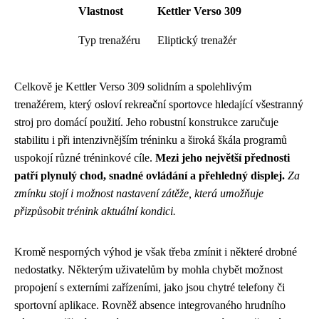
Vlastnost
Kettler Verso 309
Typ trenažéru
Eliptický trenažér
Celkově je Kettler Verso 309 solidním a spolehlivým
trenažérem, který osloví rekreační sportovce hledající všestranný
stroj pro domácí použití. Jeho robustní konstrukce zaručuje
stabilitu i při intenzivnějším tréninku a široká škála programů
uspokojí různé tréninkové cíle.
Mezi jeho největší přednosti
patří plynulý chod, snadné ovládání a přehledný displej.
Za
zmínku stojí i možnost nastavení zátěže, která umožňuje
přizpůsobit trénink aktuální kondici.
Kromě nesporných výhod je však třeba zmínit i některé drobné
nedostatky. Některým uživatelům by mohla chybět možnost
propojení s externími zařízeními, jako jsou chytré telefony či
sportovní aplikace. Rovněž absence integrovaného hrudního