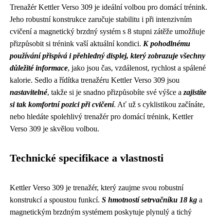
Trenažér Kettler Verso 309 je ideální volbou pro domácí trénink.
Jeho robustní konstrukce zaručuje stabilitu i při intenzivním
cvičení a magnetický brzdný systém s 8 stupni zátěže umožňuje
přizpůsobit si trénink vaší aktuální kondici.
K pohodlnému
používání přispívá i přehledný displej, který zobrazuje všechny
důležité informace
, jako jsou čas, vzdálenost, rychlost a spálené
kalorie. Sedlo a řídítka trenažéru Kettler Verso 309 jsou
nastavitelné
, takže si je snadno přizpůsobíte své výšce a
zajistíte
si tak komfortní pozici při cvičení
. Ať už s cyklistikou začínáte,
nebo hledáte spolehlivý trenažér pro domácí trénink, Kettler
Verso 309 je skvělou volbou.
Technické specifikace a vlastnosti
Kettler Verso 309 je trenažér, který zaujme svou robustní
konstrukcí a spoustou funkcí.
S hmotností setrvačníku 18 kg
a
magnetickým brzdným systémem poskytuje plynulý a tichý