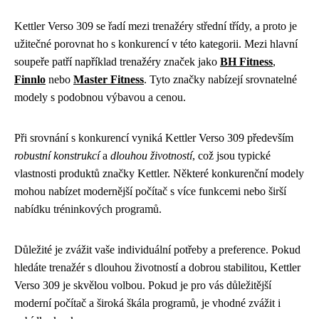
Kettler Verso 309 se řadí mezi trenažéry střední třídy, a proto je
užitečné porovnat ho s konkurencí v této kategorii. Mezi hlavní
soupeře patří například trenažéry značek jako
BH Fitness
,
Finnlo
nebo
Master Fitness
. Tyto značky nabízejí srovnatelné
modely s podobnou výbavou a cenou.
Při srovnání s konkurencí vyniká Kettler Verso 309 především
robustní konstrukcí
a
dlouhou životností
, což jsou typické
vlastnosti produktů značky Kettler. Některé konkurenční modely
mohou nabízet modernější počítač s více funkcemi nebo širší
nabídku tréninkových programů.
Důležité je zvážit vaše individuální potřeby a preference. Pokud
hledáte trenažér s dlouhou životností a dobrou stabilitou, Kettler
Verso 309 je skvělou volbou. Pokud je pro vás důležitější
moderní počítač a široká škála programů, je vhodné zvážit i