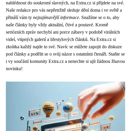
nahlédnout do soukromí slavných, na Extra.cz si přijdete na své.
Naše redakce pro vás nepřetržitě sleduje dění doma i ve světě a
přináší vám ty
nejzajímavější informace
. Snažíme se o to, aby
naše články byly vždy aktuální, čtivé a poutavé. Kromě
seriózních zpráv nechybí ani porce zábavy v podobě virálních
videí, vtipných galerií a lifestylových článků. Na Extra.cz si
zkrátka každý najde to své. Navíc se můžete zapojit do diskuze
pod články a podělit se o svůj názor s ostatními čtenáři. Staňte se
i vy součástí komunity Extra.cz a nenechte si ujít žádnou žhavou
novinku!