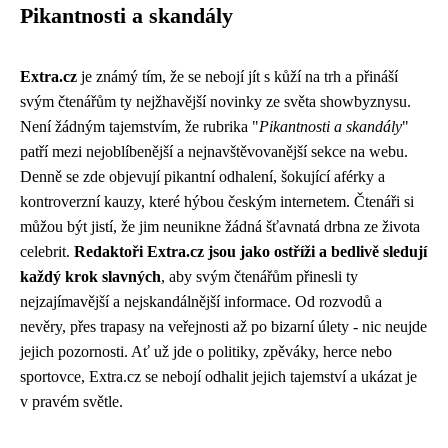
Pikantnosti a skandály
Extra.cz
je známý tím, že se nebojí jít s kůží na trh a přináší
svým čtenářům ty nejžhavější novinky ze světa showbyznysu.
Není žádným tajemstvím, že rubrika "
Pikantnosti a skandály
"
patří mezi nejoblíbenější a nejnavštěvovanější sekce na webu.
Denně se zde objevují pikantní odhalení, šokující aférky a
kontroverzní kauzy, které hýbou českým internetem. Čtenáři si
můžou být jistí, že jim neunikne žádná šťavnatá drbna ze života
celebrit.
Redaktoři Extra.cz jsou jako ostříži a bedlivě sledují
každý krok slavných
, aby svým čtenářům přinesli ty
nejzajímavější a nejskandálnější informace. Od rozvodů a
nevěry, přes trapasy na veřejnosti až po bizarní úlety - nic neujde
jejich pozornosti. Ať už jde o politiky, zpěváky, herce nebo
sportovce, Extra.cz se nebojí odhalit jejich tajemství a ukázat je
v pravém světle.