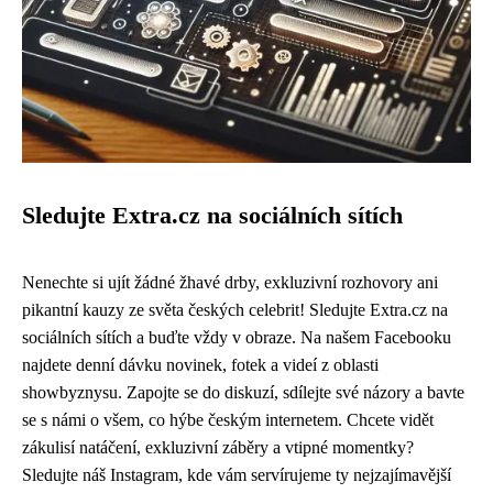
Sledujte Extra.cz na sociálních sítích
Nenechte si ujít žádné žhavé drby, exkluzivní rozhovory ani
pikantní kauzy ze světa českých celebrit! Sledujte Extra.cz na
sociálních sítích a buďte vždy v obraze. Na našem Facebooku
najdete denní dávku novinek, fotek a videí z oblasti
showbyznysu. Zapojte se do diskuzí, sdílejte své názory a bavte
se s námi o všem, co hýbe českým internetem. Chcete vidět
zákulisí natáčení, exkluzivní záběry a vtipné momentky?
Sledujte náš Instagram, kde vám servírujeme ty nejzajímavější