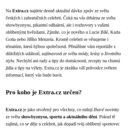
Na
Extra.cz
najdete denně aktuální dávku zpráv ze světa
českých i zahraničních celebrit. Čeká na vás drbárna ze světa
showbyznysu, pikantní odhalení, ale i rozhovory s vašimi
oblíbenými hvězdami. Zjistíte, co je nového u Lucie Bílé, Karla
Gotta nebo Jiřího Menzela. Kromě celebrit se věnujeme i
tématům, která hýbou společností. Přinášíme vám reportáže z
důležitých událostí,
zajímavosti ze světa módy, krásy a životního
stylu
. Nechybí ani rady a tipy do domácnosti, recepty na chutná
jídla a tipy na výlety. Extra.cz je zkrátka váš průvodce světem
informací, který vás bude bavit.
Pro koho je Extra.cz určen?
Extra.cz
je jako stvořený pro všechny, co milují
žhavé novinky
ze světa
showbyznysu, sportu a aktuálního dění
. Pokud tě
zajímá, co se děje u celebrit, jak dopadl tvůj oblíbený sportovec