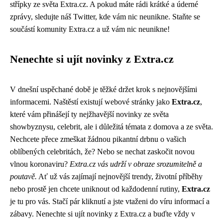
střípky ze světa Extra.cz. A pokud máte rádi krátké a úderné
zprávy, sledujte náš Twitter, kde vám nic neunikne. Staňte se
součástí komunity Extra.cz a už vám nic neunikne!
Nenechte si ujít novinky z Extra.cz
V dnešní uspěchané době je těžké držet krok s nejnovějšími
informacemi. Naštěstí existují webové stránky jako
Extra.cz
,
které vám přinášejí ty nejžhavější novinky ze světa
showbyznysu, celebrit, ale i důležitá témata z domova a ze světa.
Nechcete přece zmeškat žádnou pikantní drbnu o vašich
oblíbených celebritách, že? Nebo se nechat zaskočit novou
vlnou koronaviru?
Extra.cz vás udrží v obraze srozumitelně a
poutavě.
Ať už vás zajímají nejnovější trendy, životní příběhy
nebo prostě jen chcete uniknout od každodenní rutiny,
Extra.cz
je tu pro vás. Stačí pár kliknutí a jste vtaženi do víru informací a
zábavy. Nenechte si ujít novinky z Extra.cz a buďte vždy v