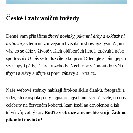
České i zahraniční hvězdy
Denně vám přinášíme
žhavé novinky, pikantní drby a exkluzivní
rozhovory
s těmi nejzářivějšími hvězdami showbyznysu. Zajímá
vás, co se děje v životě vašich oblíbených herců, zpěváků nebo
sportovců? U nás se to dozvíte jako první! Sledujte s námi jejich
vzestupy i pády, lásky i rozchody. Nechte se vtáhnout do světa
třpytu a slávy a užijte si porci zábavy s Extra.cz.
Naše webové stránky nabízejí širokou škálu článků, fotografií a
videí, které uspokojí i ty nejnáročnější fanoušky. Zjistěte, co nosí
celebrity na červeném koberci, kam jezdí na dovolenou a jak
tráví svůj volný čas.
Buďte v obraze a nenechte si ujít žádnou
pikantní novinku!