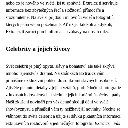
nebo co je nového ve světě, jsi tu správně. Extra.cz ti servíruje
informace bez zbytečných řečí a složitostí, přímočaře a
srozumitelně. Na své si přijdou i milovníci videí a fotografií,
kterých je na webu požehnaně. Ať už jsi kdekoli a kdykoli,
Extra.cz ti zaručí porci informací a zábavy na dosah ruky.
Celebrity a jejich životy
Svět celebrit je plný třpytu, slávy a bohatství, ale také skrývá
mnoho tajemství a dramat. Na stránkách
Extra.cz
vám
přinášíme exkluzivní pohled do soukromí slavných osobností.
Zjistěte pikantní detaily z jejich vztahů, prohlédněte si fotografie
z luxusních dovolených a sledujte jejich kariérní úspěchy i pády.
Naši zkušení novináři pro vás denně sledují dění ve světě
showbyznysu a přinášejí vám ty nejžhavější novinky. Nechte se
vtáhnout do světa celebrit a užijte si dávku pikantních informací,
exkluzivních rozhovorů a jedinečných fotografií.
Extra.cz – váš