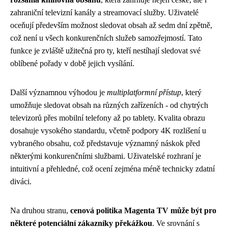
zahraniční televizní kanály a streamovací služby. Uživatelé
oceňují především možnost sledovat obsah až sedm dní zpětně,
což není u všech konkurenčních služeb samozřejmostí. Tato
funkce je zvláště užitečná pro ty, kteří nestíhají sledovat své
oblíbené pořady v době jejich vysílání.
Další významnou výhodou je
multiplatformní přístup
, který
umožňuje sledovat obsah na různých zařízeních - od chytrých
televizorů přes mobilní telefony až po tablety. Kvalita obrazu
dosahuje vysokého standardu, včetně podpory 4K rozlišení u
vybraného obsahu, což představuje významný náskok před
některými konkurenčními službami. Uživatelské rozhraní je
intuitivní a přehledné, což ocení zejména méně technicky zdatní
diváci.
Na druhou stranu,
cenová politika Magenta TV může být pro
některé potenciální zákazníky překážkou
. Ve srovnání s