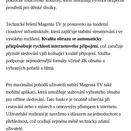
pokročilé rodičovské kontroly, které umožňují vytvořit bezpečné
prostředí pro dětské diváky.
Technické řešení Magenta TV je postaveno na moderní
cloudové infrastruktuře, která zajišťuje stabilní streamování i ve
vysokém rozlišení.
Kvalita obrazu se automaticky
přizpůsobuje rychlosti internetového připojení
, což zaručuje
plynulé sledování i při kolísající kvalitě připojení. Služba
podporuje nejmodernější formáty včetně 4K obsahu u
vybraných pořadů a filmů.
Pro maximální pohodlí uživatelů nabízí Magenta TV také
mobilní aplikaci, která umožňuje stahování vybraného obsahu
pro offline sledování. Tato funkce je особně užitečná při
cestování nebo v místech s omezeným přístupem k internetu.
Uživatelské rozhraní je navrženo s důrazem na jednoduchost a
přehlednost, což oceňují zejména méně technicky zdatní
uživatelé.