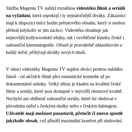
Služba Magenta TV nabízí rozsáhlou
videotéku filmů a seriálů
na vyžádání
, která uspokojí i ty nejnáročnější diváky. Zákazníci
mají k dispozici tisíce hodin prémiového obsahu, který si mohou
přehrát kdykoliv se jim zachce. Videotéka obsahuje jak
nejnovější hollywoodské trháky, tak i osvědčené klasiky české i
zahraniční kinematografie.
Obsah je pravidelně aktualizován a
každý měsíc přibývají desítky nových titulů
.
V rámci videotéky Magenta TV najdou diváci pestrou nabídku
žánrů - od akčních filmů přes romantické komedie až po
dokumentární snímky. Velký důraz je kladen na kvalitní české
filmy a seriály, které jsou dostupné v nejvyšší obrazové kvalitě.
Nechybí ani oblíbené zahraniční seriály, které lze sledovat v
původním znění s českými titulky nebo s českým dabingem.
Uživatelé mají možnost pozastavit, přetočit či znovu spustit
jakýkoliv obsah
, což přináší maximální komfort při sledování.