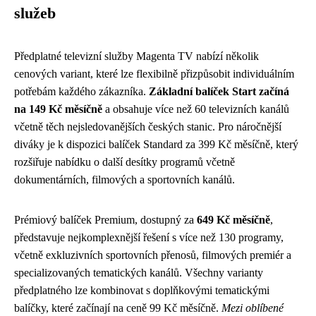
služeb
Předplatné televizní služby Magenta TV nabízí několik
cenových variant, které lze flexibilně přizpůsobit individuálním
potřebám každého zákazníka.
Základní balíček Start začíná
na 149 Kč měsíčně
a obsahuje více než 60 televizních kanálů
včetně těch nejsledovanějších českých stanic. Pro náročnější
diváky je k dispozici balíček Standard za 399 Kč měsíčně, který
rozšiřuje nabídku o další desítky programů včetně
dokumentárních, filmových a sportovních kanálů.
Prémiový balíček Premium, dostupný za
649 Kč měsíčně
,
představuje nejkomplexnější řešení s více než 130 programy,
včetně exkluzivních sportovních přenosů, filmových premiér a
specializovaných tematických kanálů. Všechny varianty
předplatného lze kombinovat s doplňkovými tematickými
balíčky, které začínají na ceně 99 Kč měsíčně.
Mezi oblíbené