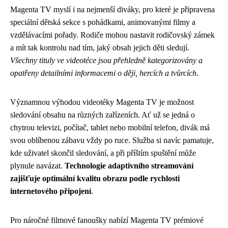
Magenta TV myslí i na nejmenší diváky, pro které je připravena
speciální dětská sekce s pohádkami, animovanými filmy a
vzdělávacími pořady. Rodiče mohou nastavit rodičovský zámek
a mít tak kontrolu nad tím, jaký obsah jejich děti sledují.
Všechny tituly ve videotéce jsou přehledně kategorizovány a
opatřeny detailními informacemi o ději, hercích a tvůrcích
.
Významnou výhodou videotéky Magenta TV je možnost
sledování obsahu na různých zařízeních. Ať už se jedná o
chytrou televizi, počítač, tablet nebo mobilní telefon, divák má
svou oblíbenou zábavu vždy po ruce. Služba si navíc pamatuje,
kde uživatel skončil sledování, a při příštím spuštění může
plynule navázat.
Technologie adaptivního streamování
zajišťuje optimální kvalitu obrazu podle rychlosti
internetového připojení
.
Pro náročné filmové fanoušky nabízí Magenta TV prémiové