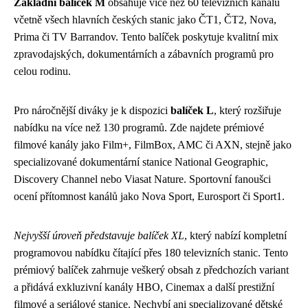
Základní balíček M
obsahuje více než 60 televizních kanálů
včetně všech hlavních českých stanic jako ČT1, ČT2, Nova,
Prima či TV Barrandov. Tento balíček poskytuje kvalitní mix
zpravodajských, dokumentárních a zábavních programů pro
celou rodinu.
Pro náročnější diváky je k dispozici
balíček L
, který rozšiřuje
nabídku na více než 130 programů. Zde najdete prémiové
filmové kanály jako Film+, FilmBox, AMC či AXN, stejně jako
specializované dokumentární stanice National Geographic,
Discovery Channel nebo Viasat Nature. Sportovní fanoušci
ocení přítomnost kanálů jako Nova Sport, Eurosport či Sport1.
Nejvyšší úroveň představuje balíček XL
, který nabízí kompletní
programovou nabídku čítající přes 180 televizních stanic. Tento
prémiový balíček zahrnuje veškerý obsah z předchozích variant
a přidává exkluzivní kanály HBO, Cinemax a další prestižní
filmové a seriálové stanice. Nechybí ani specializované dětské