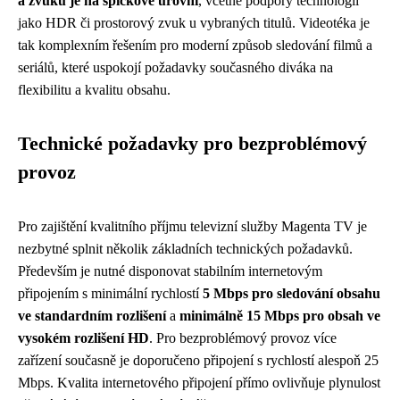
a zvuku je na špičkové úrovni
, včetně podpory technologií
jako HDR či prostorový zvuk u vybraných titulů. Videotéka je
tak komplexním řešením pro moderní způsob sledování filmů a
seriálů, které uspokojí požadavky současného diváka na
flexibilitu a kvalitu obsahu.
Technické požadavky pro bezproblémový
provoz
Pro zajištění kvalitního příjmu televizní služby Magenta TV je
nezbytné splnit několik základních technických požadavků.
Především je nutné disponovat stabilním internetovým
připojením s minimální rychlostí
5 Mbps pro sledování obsahu
ve standardním rozlišení
a
minimálně 15 Mbps pro obsah ve
vysokém rozlišení HD
. Pro bezproblémový provoz více
zařízení současně je doporučeno připojení s rychlostí alespoň 25
Mbps. Kvalita internetového připojení přímo ovlivňuje plynulost