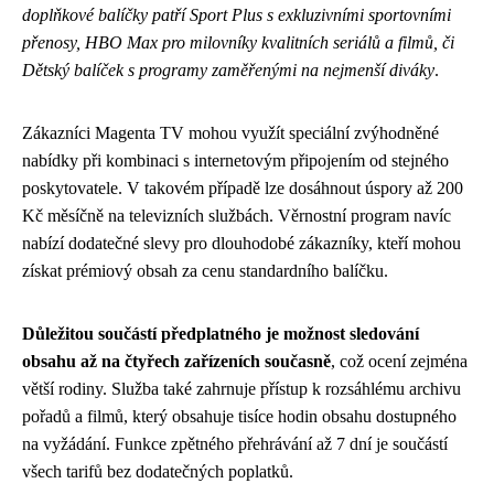
doplňkové balíčky patří Sport Plus s exkluzivními sportovními
přenosy, HBO Max pro milovníky kvalitních seriálů a filmů, či
Dětský balíček s programy zaměřenými na nejmenší diváky
.
Zákazníci Magenta TV mohou využít speciální zvýhodněné
nabídky při kombinaci s internetovým připojením od stejného
poskytovatele. V takovém případě lze dosáhnout úspory až 200
Kč měsíčně na televizních službách. Věrnostní program navíc
nabízí dodatečné slevy pro dlouhodobé zákazníky, kteří mohou
získat prémiový obsah za cenu standardního balíčku.
Důležitou součástí předplatného je možnost sledování
obsahu až na čtyřech zařízeních současně
, což ocení zejména
větší rodiny. Služba také zahrnuje přístup k rozsáhlému archivu
pořadů a filmů, který obsahuje tisíce hodin obsahu dostupného
na vyžádání. Funkce zpětného přehrávání až 7 dní je součástí
všech tarifů bez dodatečných poplatků.