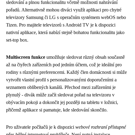
sledování a plnou funkcionalitu včetně možnosti nahrávání
pořadů. Alternativně mohou diváci využít aplikaci pro chytré
televizory Samsung či LG s operačním systémem webOS nebo
Tizen. Pro majitele televizorů s Android TV je k dispozici
nativní aplikace, která nabízí stejně bohatou funkcionalitu jako
set-top box.
Multiscreen funkce
umožňuje sledovat různý obsah současně
až na čtyřech zařízeních pod jedním účtem, což je ideální pro
rodiny s různými preferencemi. Každý člen domácnosti si může
vytvořit vlastní profil s personalizovanými doporučeními a
seznamem oblíbených kanálů. Přechod mezi zařízeními je
plynulý - divák může začít sledovat pořad na televizoru v
obývacím pokoji a dokončit jej později na tabletu v ložnici,
přičemž aplikace si pamatuje, kde sledování skončilo.
Pro uživatele počítačů je k dispozici
webové rozhraní přístupné
přes běžné internetové prohlížeče
. Není nutná instalace