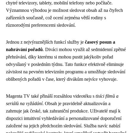
chytré televizory, tablety, mobilní telefony nebo počítače.
Významnou výhodou je možnost sledovat obsah až na čtyřech
zařízeních současně, což ocení zejména větší rodiny s
různorodými preferencemi sledování.
Jednou z nejvýraznějších funkcí služby je
časový posun a
nahrávání pořadů
. Diváci mohou využít až sedmidenní zpětné
přehrávání, díky kterému si mohou pustit jakýkoliv pořad
odvysílaný v posledním týdnu. Tato funkce efektivně eliminuje
závislost na pevném televizním programu a umožňuje sledování
oblíbených pořadů v čase, který divákům nejvíce vyhovuje.
Magenta TV také přináší rozsáhlou videotéku s
tisíci filmů a
seriálů na vyžádání
. Obsah je pravidelně aktualizován a
zahrnuje jak české, tak zahraniční produkce. Uživatelé mají k
dispozici intuitivní vyhledávání a personalizované doporučení
založené na jejich předchozím sledování. Služba navíc nabízí