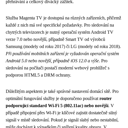
přehrávání a celkový divácký zážitek.
Služba Magenta TV je dostupná na různých zařízeních, přičemž
každé z nich má své specifické požadavky. Pro sledování na
chytrých televizorech je nutný operační systém Android TV
verze 7.0 nebo novější, případně Smart TV od výrobců
Samsung (modely od roku 2017) či LG (modely od roku 2018).
Při používání mobilních zařízení je vyžadován operační systém
Android 5.0 nebo novější, případně iOS 12.0 a výše
. Pro
sledování na počítači postačí moderní webový prohlížeč s
podporou HTML5 a DRM ochrany.
Důležitým aspektem je také správné nastavení domácí sítě. Pro
optimální fungování služby je doporučeno používat
router
podporující standard Wi-Fi 5 (802.11ac) nebo novější
. V
případě připojení přes Wi-Fi je klíčové zajistit dostatečně silný
signál v místě sledování. Pokud je signál slabý nebo nestabilní,
může docházet k výpadkům či snížení kvality obrazu. V