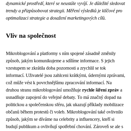
dynamické prostředí, které se neustále vyvíjí. Je důležité sledovat
trendy a přizpůsobovat strategii.
Měření výsledků je klíčové pro
optimalizaci strategie a dosažení marketingových cílů.
Vliv na společnost
Mikroblogování a platformy s ním spojené zásadně změnily
způsob, jakým komunikujeme a sdílíme informace. S jejich
vzestupem se zkrátila doba pozornosti a zrychlil se tok
informací. Uživatelé jsou zahlceni krátkými, údernými zprávami,
což může vést k povrchnějšímu zpracování informací. Na
druhou stranu mikroblogování umožňuje
rychle šíření zpráv
a
usnadňuje zapojení do veřejné debaty. To má značný dopad na
politickou a společenskou sféru, jak ukazují příklady mobilizace
občanů během protestů či voleb. Mikroblogování také ovlivnilo
způsob, jakým se díváme na celebrity a influencery, kteří si
budují publikum a ovlivňují spotřební chování. Zároveň se ale s