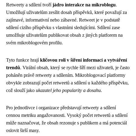
Retweety a sdílení tvoří
jádro interakce na mikroblogu
.
Umožňují uživatelům zesílit dosah příspěvků, které považují za
zajímavé, informativní nebo zábavné. Retweet je v podstatě
sdílení cizího příspěvku s vlastními sledujícími. Sdílení zase
umožňuje uživatelům publikovat obsah z jiných platforem na
svém mikroblogovém profilu.
Tyto funkce hrají
klíčovou roli v šíření informací a vytváření
trendů
. Virální obsah, který se rychle šíří mezi uživateli, je často
poháněn právě retweety a sdílením. Mikroblogovací platformy
obvykle zobrazují počet retweetů a sdílení u každého příspěvku,
což slouží jako
ukazatel jeho popularity a dosahu
.
Pro jednotlivce i organizace představují retweety a sdílení
cennou metriku angažovanosti. Vysoký počet retweetů a sdílení
může naznačovat, že obsah rezonuje s publikem a má potenciál
oslovit širší masy.