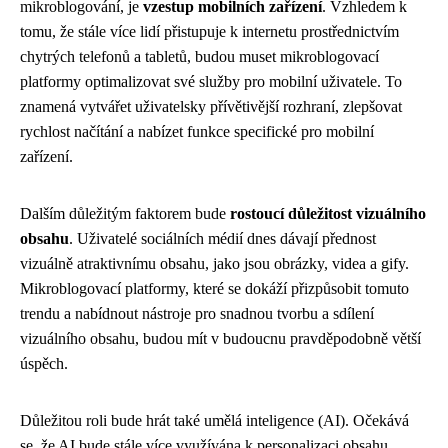
mikroblogování, je
vzestup mobilních zařízení
. Vzhledem k
tomu, že stále více lidí přistupuje k internetu prostřednictvím
chytrých telefonů a tabletů, budou muset mikroblogovací
platformy optimalizovat své služby pro mobilní uživatele. To
znamená vytvářet uživatelsky přívětivější rozhraní, zlepšovat
rychlost načítání a nabízet funkce specifické pro mobilní
zařízení.
Dalším důležitým faktorem bude
rostoucí důležitost vizuálního
obsahu
. Uživatelé sociálních médií dnes dávají přednost
vizuálně atraktivnímu obsahu, jako jsou obrázky, videa a gify.
Mikroblogovací platformy, které se dokáží přizpůsobit tomuto
trendu a nabídnout nástroje pro snadnou tvorbu a sdílení
vizuálního obsahu, budou mít v budoucnu pravděpodobně větší
úspěch.
Důležitou roli bude hrát také umělá inteligence (AI). Očekává
se, že AI bude stále více využívána k personalizaci obsahu,