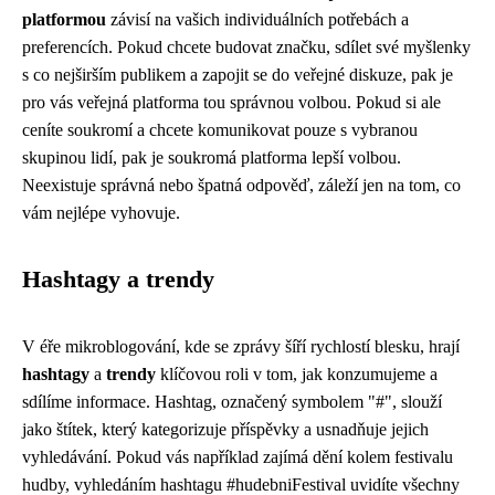
platformou
závisí na vašich individuálních potřebách a
preferencích. Pokud chcete budovat značku, sdílet své myšlenky
s co nejširším publikem a zapojit se do veřejné diskuze, pak je
pro vás veřejná platforma tou správnou volbou. Pokud si ale
ceníte soukromí a chcete komunikovat pouze s vybranou
skupinou lidí, pak je soukromá platforma lepší volbou.
Neexistuje správná nebo špatná odpověď, záleží jen na tom, co
vám nejlépe vyhovuje.
Hashtagy a trendy
V éře mikroblogování, kde se zprávy šíří rychlostí blesku, hrají
hashtagy
a
trendy
klíčovou roli v tom, jak konzumujeme a
sdílíme informace. Hashtag, označený symbolem "#", slouží
jako štítek, který kategorizuje příspěvky a usnadňuje jejich
vyhledávání. Pokud vás například zajímá dění kolem festivalu
hudby, vyhledáním hashtagu #hudebniFestival uvidíte všechny