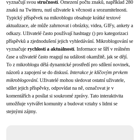
vyznačují svou
stručností
. Omezení počtu znaků, například 280
znaků na Twitteru, nutí uživatele k věcnosti a srozumitelnosti.
Typický příspěvek na mikroblogu obsahuje krátké textové
aktualizace, ale může zahrnovat i obrázky, videa, GIFy, ankety a
odkazy. Uživatelé často používají hashtagy () pro kategorizaci
příspěvků a zjednodušení jejich vyhledávání. Mikroblogování se
vyznačuje
rychlostí a aktuálností
. Informace se šíří v reálném
čase a uživatelé často reagují na události okamžitě, jak se dějí.
To z mikroblogu dělá dynamické prostředí pro sdílení novinek,
názorů a zapojení se do diskusí.
Interakce je klíčovým prvkem
mikroblogování
. Uživatelé mohou sledovat ostatní uživatele,
sdílet jejich příspěvky, odpovídat na ně, označovat je v
komentářích a posílat si soukromé zprávy. Tato interaktivita
umožňuje vytvářet komunity a budovat vztahy s lidmi se
stejnými zájmy.