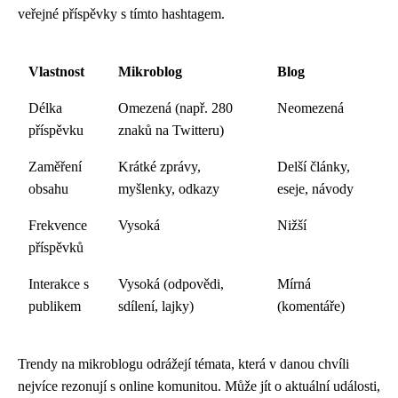
veřejné příspěvky s tímto hashtagem.
Vlastnost
Mikroblog
Blog
Délka
Omezená (např. 280
Neomezená
příspěvku
znaků na Twitteru)
Zaměření
Krátké zprávy,
Delší články,
obsahu
myšlenky, odkazy
eseje, návody
Frekvence
Vysoká
Nižší
příspěvků
Interakce s
Vysoká (odpovědi,
Mírná
publikem
sdílení, lajky)
(komentáře)
Trendy na mikroblogu odrážejí témata, která v danou chvíli
nejvíce rezonují s online komunitou. Může jít o aktuální události,