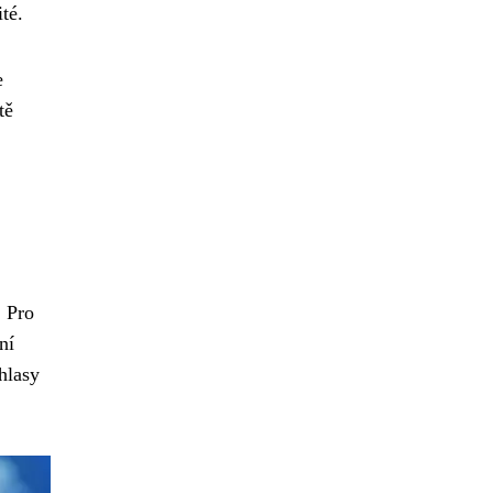
té.
e
tě
. Pro
ní
hlasy