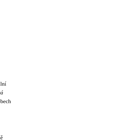
lní
vá
ebech
ně