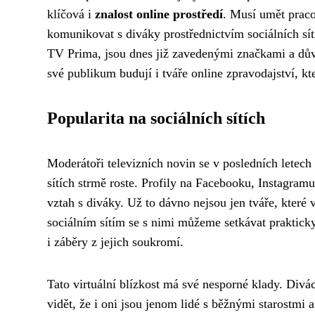
klíčová i
znalost online prostředí
. Musí umět praco
komunikovat s diváky prostřednictvím sociálních sít
TV Prima, jsou dnes již zavedenými značkami a důvě
své publikum budují i tváře online zpravodajství, kt
Popularita na sociálních sítích
Moderátoři televizních novin se v posledních letech s
sítích strmě roste. Profily na Facebooku, Instagramu
vztah s diváky. Už to dávno nejsou jen tváře, kter
sociálním sítím se s nimi můžeme setkávat praktick
i záběry z jejich soukromí.
Tato virtuální blízkost má své nesporné klady. Divá
vidět, že i oni jsou jenom lidé s běžnými starostmi