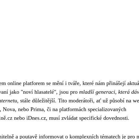
dem online platforem se mění i tváře, které nám přinášejí aktuá
vaní jako "noví hlasatelé", jsou pro
mladší generaci, která dá
nternetu
, stále důležitější. Tito moderátoři, ať už působí na w
e, Nova, nebo Prima, či na platformách specializovaných
ě.cz nebo iDnes.cz, musí zvládat specifické dovednosti.
mitelně a poutavě informovat o komplexních tématech je pro 