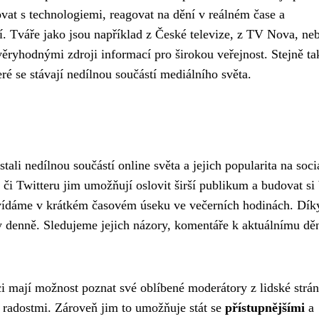
vat s technologiemi, reagovat na dění v reálném čase a
í. Tváře jako jsou například z České televize, z TV Nova, ne
ryhodnými zdroji informací pro širokou veřejnost. Stejně tak
eré se stávají nedílnou součástí mediálního světa.
tali nedílnou součástí online světa a jejich popularita na soci
 či Twitteru jim umožňují oslovit širší publikum a budovat si 
é vídáme v krátkém časovém úseku ve večerních hodinách. Dík
y denně. Sledujeme jejich názory, komentáře k aktuálnímu děn
ci mají možnost poznat své oblíbené moderátory z lidské strán
 a radostmi. Zároveň jim to umožňuje stát se
přístupnějšími
a