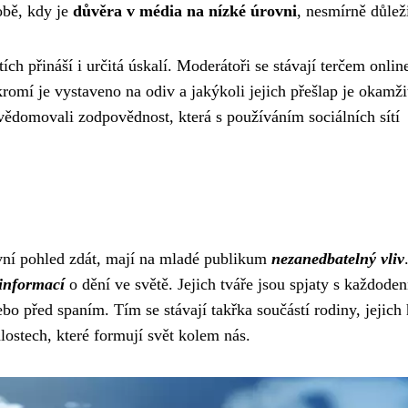
obě, kdy je
důvěra v média na nízké úrovni
, nesmírně důleži
ích přináší i určitá úskalí. Moderátoři se stávají terčem onlin
romí je vystaveno na odiv a jakýkoli jejich přešlap je okamži
uvědomovali zodpovědnost, která s používáním sociálních sítí
rvní pohled zdát, mají na mladé publikum
nezanedbatelný vliv
informací
o dění ve světě. Jejich tváře jsou spjaty s každoden
bo před spaním. Tím se stávají takřka součástí rodiny, jejich 
ostech, které formují svět kolem nás.