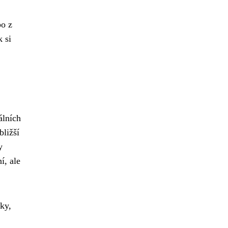
bo z
 si
álních
bližší
y
í, ale
ky,