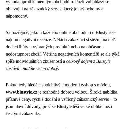
výhoda oproti kamenným obchodům. Pozitivní ohlasy se
objevují i na zákaznický servis, který je prý ochotný a
nápomocný.
Samozřejmě, jako u každého online obchodu, i u Blustyle se
najdou negativní recenze. Někteří zákazníci si stěžují na delší
dodací lhůty u vybraných produktů nebo na občasnou
nedostupnost zboží. Většina negativních komentářů se ale týká
spíše individuálních zkušeností a
celkový dojem z Blustyle
zůstává i nadále velmi dobrý
.
Pokud tedy hledáte spolehlivý a moderní e-shop s módou,
www.blustyle.cz
je rozhodně dobrou volbou. Široká nabídka,
příznivé ceny, rychlé dodání a vstřícný zákaznický servis – to
jsou hlavní důvody, proč se Blustyle těší velké oblibě mezi
českými zákazníky.