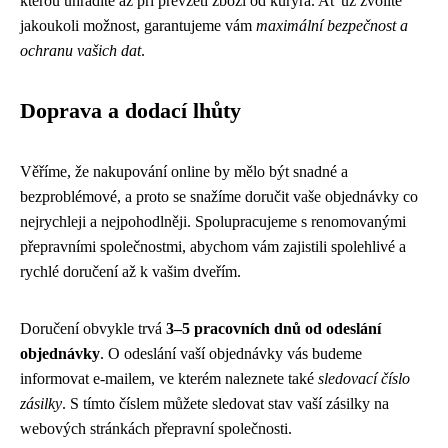
kterou uhradíte až při převzetí zboží od kurýra. Ať už zvolíte
jakoukoli možnost, garantujeme vám
maximální bezpečnost a
ochranu vašich dat
.
Doprava a dodací lhůty
Věříme, že nakupování online by mělo být snadné a
bezproblémové, a proto se snažíme doručit vaše objednávky co
nejrychleji a nejpohodlněji. Spolupracujeme s renomovanými
přepravními společnostmi, abychom vám zajistili spolehlivé a
rychlé doručení až k vašim dveřím.
Doručení obvykle trvá
3–5 pracovních dnů od odeslání
objednávky
. O odeslání vaší objednávky vás budeme
informovat e-mailem, ve kterém naleznete také
sledovací číslo
zásilky
. S tímto číslem můžete sledovat stav vaší zásilky na
webových stránkách přepravní společnosti.