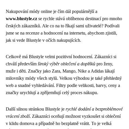
Nakupování módy online je čím dál populárnější a
www.blustyle.cz
se rychle stává oblíbenou destinací pro mnoho
českých zákazníků. Ale co na to říkají sami uživatelé? Podívali
jsme se na recenze a hodnocení na internetu, abychom zjistili,
jak si vede Blustyle v očích nakupujících.
Celkově má Blustyle velmi pozitivní hodnocení. Zákazníci si
chválí především
široký výběr oblečení a doplňků
pro ženy,
muže i děti. Značky jako Zara, Mango, Nike a Adidas lákají
milovníky módy všech stylů. Velkou výhodou je také přehledný
web a snadné vyhledávání. Filtry podle velikosti, barvy, ceny a
značky urychlují a zpříjemňují celý proces nákupu.
Další silnou stránkou Blustyle je
rychlé dodání a bezproblémové
vrácení zboží
. Zákazníci oceňují možnost vyzkoušet si oblečení
v klidu domova a případně ho bezplatně vrátit. To je velká