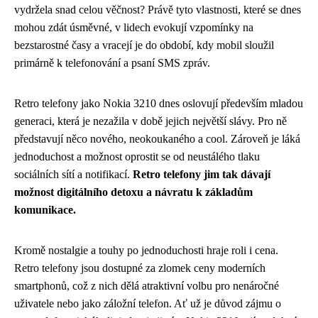
vydržela snad celou věčnost? Právě tyto vlastnosti, které se dnes
mohou zdát úsměvné, v lidech evokují vzpomínky na
bezstarostné časy a vracejí je do období, kdy mobil sloužil
primárně k telefonování a psaní SMS zpráv.
Retro telefony jako Nokia 3210 dnes oslovují především mladou
generaci, která je nezažila v době jejich největší slávy. Pro ně
představují něco nového, neokoukaného a cool. Zároveň je láká
jednoduchost a možnost oprostit se od neustálého tlaku
sociálních sítí a notifikací.
Retro telefony jim tak dávají
možnost digitálního detoxu a návratu k základům
komunikace.
Kromě nostalgie a touhy po jednoduchosti hraje roli i cena.
Retro telefony jsou dostupné za zlomek ceny moderních
smartphonů, což z nich dělá atraktivní volbu pro nenáročné
uživatele nebo jako záložní telefon. Ať už je důvod zájmu o