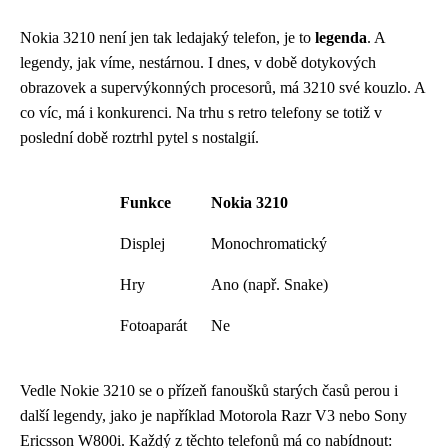
Nokia 3210 není jen tak ledajaký telefon, je to
legenda
. A
legendy, jak víme, nestárnou. I dnes, v době dotykových
obrazovek a supervýkonných procesorů, má 3210 své kouzlo. A
co víc, má i konkurenci. Na trhu s retro telefony se totiž v
poslední době roztrhl pytel s nostalgií.
Funkce
Nokia 3210
Displej
Monochromatický
Hry
Ano (např. Snake)
Fotoaparát
Ne
Vedle Nokie 3210 se o přízeň fanoušků starých časů perou i
další legendy, jako je například Motorola Razr V3 nebo Sony
Ericsson W800i. Každý z těchto telefonů má co nabídnout: