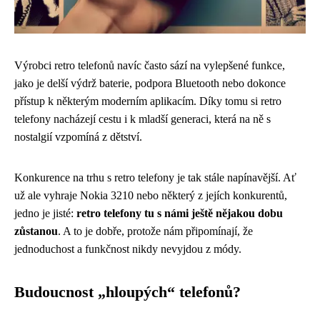
Výrobci retro telefonů navíc často sází na vylepšené funkce,
jako je delší výdrž baterie, podpora Bluetooth nebo dokonce
přístup k některým moderním aplikacím. Díky tomu si retro
telefony nacházejí cestu i k mladší generaci, která na ně s
nostalgií vzpomíná z dětství.
Konkurence na trhu s retro telefony je tak stále napínavější. Ať
už ale vyhraje Nokia 3210 nebo některý z jejích konkurentů,
jedno je jisté:
retro telefony tu s námi ještě nějakou dobu
zůstanou
. A to je dobře, protože nám připomínají, že
jednoduchost a funkčnost nikdy nevyjdou z módy.
Budoucnost „hloupých“ telefonů?