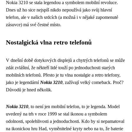
Nokia 3210 se stala legendou a symbolem mobilní revoluce.
Dnes už ho sice nejspíš nikdo nepoužívá jako svůj hlavní
telefon, ale v našich srdcích (a možná i v nějaké zapomenuté
zásuvce) má své čestné místo.
Nostalgická vlna retro telefonů
V dnešní době dotykových displejů a chytrých telefonů se může
zdát zvláštní, že někteří lidé touží po jednoduchosti starých
mobilních telefonů. Přesto je tu vlna nostalgie a retro telefony,
jako je legendární
Nokia 3210
, zažívají velký comeback. Proč?
Důvodů je hned několik.
Nokia 3210
, to není jen mobilní telefon, to je legenda. Model
uvedený na trh v roce 1999 se stal ikonou a symbolem
odolnosti, spolehlivosti a jednoduchosti. Kdo by si nepamatoval
na ikonickou hru Had, vyměnitelné kryty nebo na to, že baterie