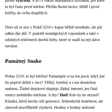
prostě
vydržela
. A to i v rukou nejmladších uživatelů, pro které
to byl často první telefon. Přežila školní lavice, hřiště i první
krůčky do světa dospělých.
Dnes už se sice s Nokií 3210 v kapse běžně nesetkáte, ale její
odkaz žije dál
. V podobě nostalgických vzpomínek a také v
odolných telefonech dnešní doby, které se snaží na její slávu
navázat.
Památný Snake
Nokia 3210, to byl telefon! Pamatujete si na ten pocit, když jste
ho poprvé drželi v ruce? Těžký, bytelný a s tou ikonickou
anténou. Žádné dotykové displeje, žádný internet, jen čistá
esence mobilního telefonu. A hry?
Had!
Kdo by ho neznal?
Klasika, která bavila celé generace. Jednoduchá hratelnost, ale
zároveň neuvěřitelně chytlavá. Hodiny a hodiny strávené