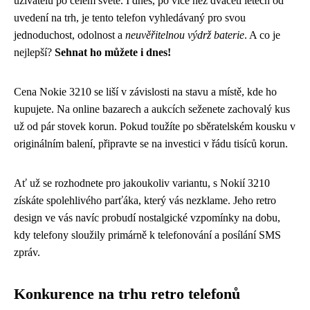
uživatelů po celém světě. I dnes, po více než dvaceti letech od
uvedení na trh, je tento telefon vyhledávaný pro svou
jednoduchost, odolnost a
neuvěřitelnou výdrž baterie
. A co je
nejlepší?
Sehnat ho můžete i dnes!
Cena Nokie 3210 se liší v závislosti na stavu a místě, kde ho
kupujete. Na online bazarech a aukcích seženete zachovalý kus
už od pár stovek korun. Pokud toužíte po sběratelském kousku v
originálním balení, připravte se na investici v řádu tisíců korun.
Ať už se rozhodnete pro jakoukoliv variantu, s Nokií 3210
získáte spolehlivého parťáka, který vás nezklame. Jeho retro
design ve vás navíc probudí nostalgické vzpomínky na dobu,
kdy telefony sloužily primárně k telefonování a posílání SMS
zpráv.
Konkurence na trhu retro telefonů