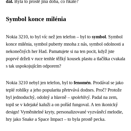
dál.
Byla to prostě jiná doba, co říkáte?
Symbol konce milénia
Nokia 3210, to byl víc než jen telefon – byl to
symbol
. Symbol
konce milénia, symbol puberty mnoha z nás, symbol odolnosti a
nekonečných her Had. Pamatujete si na ten pocit, když jste
poprvé drželi v ruce tenhle těžký kousek plastu a tlačítka cvakala
s tak uspokojujícím odporem?
Nokia 3210 nebyl jen telefon, byl to
fenomén
. Prodával se jako
teplé rohlíky a jeho popularita přetrvává dodnes. Proč? Protože
byl jednoduchý, odolný a hlavně –
spolehlivý
. Padal na zem,
topil se v kdejaké kaluži a on pořád fungoval. A ten ikonický
design! Vyměnitelné kryty, personalizované vyzváněcí melodie,
hry jako Snake a Space Impact – to byla prostě pecka.