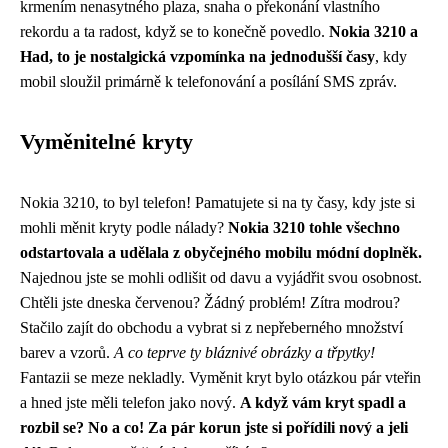
krmením nenasytného plaza, snaha o překonání vlastního
rekordu a ta radost, když se to konečně povedlo.
Nokia 3210 a
Had, to je nostalgická vzpomínka na jednodušší časy
, kdy
mobil sloužil primárně k telefonování a posílání SMS zpráv.
Vyměnitelné kryty
Nokia 3210, to byl telefon! Pamatujete si na ty časy, kdy jste si
mohli měnit kryty podle nálady?
Nokia 3210 tohle všechno
odstartovala a udělala z obyčejného mobilu módní doplněk.
Najednou jste se mohli odlišit od davu a vyjádřit svou osobnost.
Chtěli jste dneska červenou? Žádný problém! Zítra modrou?
Stačilo zajít do obchodu a vybrat si z nepřeberného množství
barev a vzorů.
A co teprve ty bláznivé obrázky a třpytky!
Fantazii se meze nekladly. Vyměnit kryt bylo otázkou pár vteřin
a hned jste měli telefon jako nový.
A když vám kryt spadl a
rozbil se? No a co! Za pár korun jste si pořídili nový a jeli