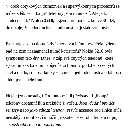
V době dotykových obrazovek a supervýkonných procesorů se
může zdát, že „hloupé“ telefony jsou minulostí. Ale je to
skutečně tak?
Nokia 3210
, legendární model z konce 90. let,
dokazuje, že jednoduchost a odolnost mají stále své místo.
Pamatujete si na dobu, kdy baterie v telefonu vydržela týden a
pád na zem neznamenal nutně katastrofu? Nokia 3210 byla
symbolem této éry. Dnes, v záplavě chytrých telefonů, které
vyžadují každodenní nabíjení a ochranu v podobě tvrzených
skel a obalů, se nostalgicky vracíme k jednoduchosti a odolnosti
„hloupých“ telefonů.
Nejde jen o nostalgii. Pro mnoho lidí představují „hloupé“
telefony dostupnější a praktičtější volbu. Jsou
ideální pro děti,
seniory nebo jako záložní telefon
. Navíc absence sociálních sítí a
neustálých notifikací umožňuje skutečně se od internetu odpojit
a
soustředit se na to podstatné
.