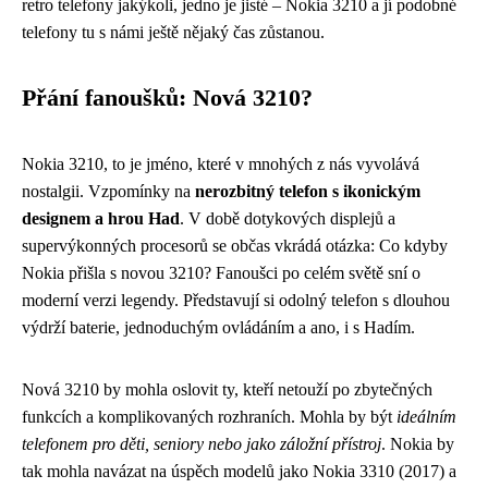
retro telefony jakýkoli, jedno je jisté – Nokia 3210 a jí podobné
telefony tu s námi ještě nějaký čas zůstanou.
Přání fanoušků: Nová 3210?
Nokia 3210, to je jméno, které v mnohých z nás vyvolává
nostalgii. Vzpomínky na
nerozbitný telefon s ikonickým
designem a hrou Had
. V době dotykových displejů a
supervýkonných procesorů se občas vkrádá otázka: Co kdyby
Nokia přišla s novou 3210? Fanoušci po celém světě sní o
moderní verzi legendy. Představují si odolný telefon s dlouhou
výdrží baterie, jednoduchým ovládáním a ano, i s Hadím.
Nová 3210 by mohla oslovit ty, kteří netouží po zbytečných
funkcích a komplikovaných rozhraních. Mohla by být
ideálním
telefonem pro děti, seniory nebo jako záložní přístroj
. Nokia by
tak mohla navázat na úspěch modelů jako Nokia 3310 (2017) a