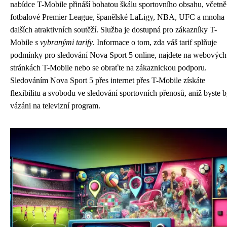
nabídce T-Mobile přináší bohatou škálu sportovního obsahu, včetně
fotbalové Premier League, španělské LaLigy, NBA, UFC a mnoha
dalších atraktivních soutěží. Služba je dostupná pro zákazníky T-
Mobile
s vybranými tarify
. Informace o tom, zda váš tarif splňuje
podmínky pro sledování Nova Sport 5 online, najdete na webových
stránkách T-Mobile nebo se obraťte na zákaznickou podporu.
Sledováním Nova Sport 5 přes internet přes T-Mobile získáte
flexibilitu a svobodu ve sledování sportovních přenosů, aniž byste b
vázáni na televizní program.