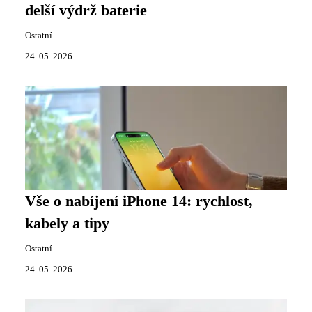
delší výdrž baterie
Ostatní
24. 05. 2026
Vše o nabíjení iPhone 14: rychlost,
kabely a tipy
Ostatní
24. 05. 2026