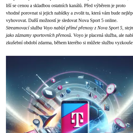
liší se cenou a skladbou ostatních kanálů. Před výběrem je proto
vhodné porovnat si jejich nabídky a zvolit tu, která vám bude nejlép
vyhovovat. Další možností je sledovat Nova Sport 5 online.
Streamovací služba Voyo nabízí přímé přenosy z Nova Sport 5, stej
jako záznamy sportovních přenosů.
Voyo je placená služba, ale nabí
zkušební období zdarma, během kterého si můžete službu vyzkouše