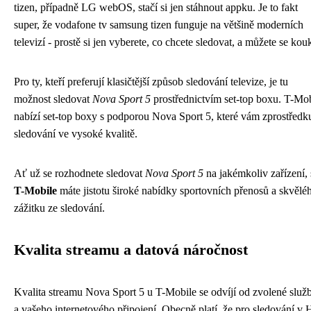
tizen, případně LG webOS, stačí si jen stáhnout appku. Je to fakt
super, že vodafone tv samsung tizen funguje na většině moderních
televizí - prostě si jen vyberete, co chcete sledovat, a můžete se kouk
Pro ty, kteří preferují klasičtější způsob sledování televize, je tu
možnost sledovat
Nova Sport 5
prostřednictvím set-top boxu. T-Mo
nabízí set-top boxy s podporou Nova Sport 5, které vám zprostředku
sledování ve vysoké kvalitě.
Ať už se rozhodnete sledovat
Nova Sport 5
na jakémkoliv zařízení, 
T-Mobile
máte jistotu široké nabídky sportovních přenosů a skvělé
zážitku ze sledování.
Kvalita streamu a datová náročnost
Kvalita streamu Nova Sport 5 u T-Mobile se odvíjí od zvolené služ
a vašeho internetového připojení. Obecně platí, že pro sledování v