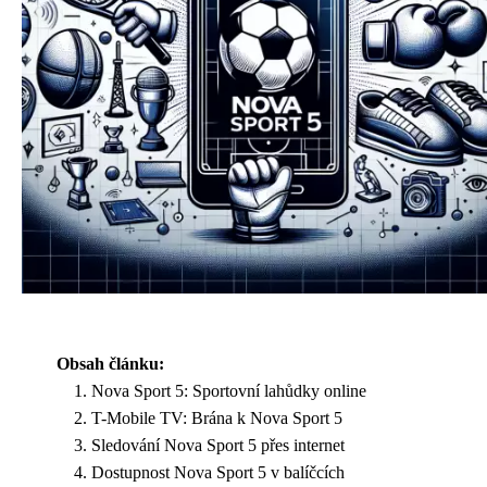
Obsah článku:
Nova Sport 5: Sportovní lahůdky online
T-Mobile TV: Brána k Nova Sport 5
Sledování Nova Sport 5 přes internet
Dostupnost Nova Sport 5 v balíčcích