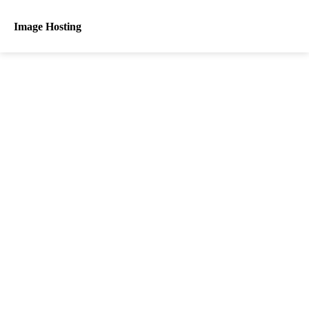
Image Hosting