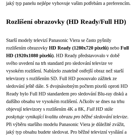
jaký typ panelu nejlépe vyhovuje vašim potřebám a preferencím.
Rozlišení obrazovky (HD Ready/Full HD)
Starší modely televizí Panasonic Viera se často pyšnily
rozlišením obrazovky
HD Ready (1280x720 pixelů)
nebo
Full
HD (1920x1080 pixelů)
. HD Ready představovalo v době
svého uvedení na trh standard pro sledování televize ve
vysokém rozlišení. Nabízelo znatelně ostřejší obraz než starší
televizory s rozlišením SD. Full HD posouvalo zážitek ze
sledování ještě dále. S dvojnásobným počtem pixelů oproti HD
Ready bylo Full HD standardem pro sledování Blu-ray disků a
dalšího obsahu ve vysokém rozlišení. Ačkoliv se dnes na trhu
objevují televizory s rozlišením 4K a 8K,
Full HD stále
poskytuje vynikající kvalitu obrazu pro běžné sledování televize
.
Při výběru staršího modelu Panasonic Viera je důležité zvážit,
jaký typ obsahu budete sledovat. Pro běžné televizní vysílání a