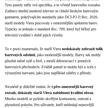
Tyto panely měly svá specifika, a to včetně barevného rozsahu.
Zatímco dnešní moderní televize se chlubí širokým barevným
gamutem, pokrývajícím standardy jako DCI-P3 či Rec. 2020,
starší modely Viera pracovaly s omezenějším spektrem barev.
Typicky se jednalo o standard
Rec. 709
, který byl běžný pro
televizní vysílání v době jejich výroby.
To v praxi znamenalo, že starší Viera
nedokázaly zobrazit tolik
barevných odstínů
, jako modernější modely. Barvy tak mohly
působit méně sytě a živě, s menší diferenciací v jemných
barevných přechodech. Zvláště patrné to mohlo být u scén s
výraznými barvami, jako jsou například záběry z přírody.
Nicméně je důležité zmínit, že
i přes omezenější barevný
rozsah, dokázaly starší Viera nabídnout kvalitní obraz
.
Mnoho modelů se pyšnilo skvělým kontrastem, ostrostí a
plynulostí pohybu. Pro uživatele, kteří nehledají nejnovější