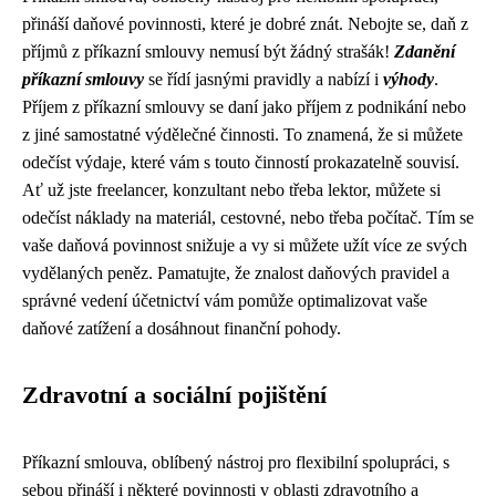
přináší daňové povinnosti, které je dobré znát. Nebojte se, daň z
příjmů z příkazní smlouvy nemusí být žádný strašák!
Zdanění
příkazní smlouvy
se řídí jasnými pravidly a nabízí i
výhody
.
Příjem z příkazní smlouvy se daní jako příjem z podnikání nebo
z jiné samostatné výdělečné činnosti. To znamená, že si můžete
odečíst výdaje, které vám s touto činností prokazatelně souvisí.
Ať už jste freelancer, konzultant nebo třeba lektor, můžete si
odečíst náklady na materiál, cestovné, nebo třeba počítač. Tím se
vaše daňová povinnost snižuje a vy si můžete užít více ze svých
vydělaných peněz. Pamatujte, že znalost daňových pravidel a
správné vedení účetnictví vám pomůže optimalizovat vaše
daňové zatížení a dosáhnout finanční pohody.
Zdravotní a sociální pojištění
Příkazní smlouva, oblíbený nástroj pro flexibilní spolupráci, s
sebou přináší i některé povinnosti v oblasti zdravotního a