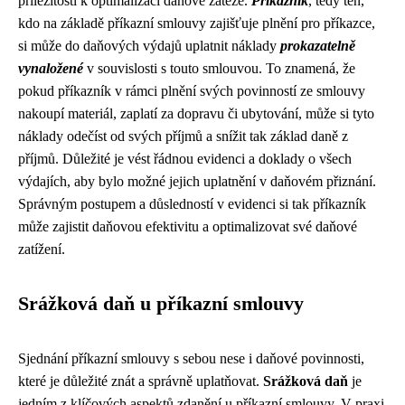
příležitosti k optimalizaci daňové zátěže.
Příkazník
, tedy ten,
kdo na základě příkazní smlouvy zajišťuje plnění pro příkazce,
si může do daňových výdajů uplatnit náklady
prokazatelně
vynaložené
v souvislosti s touto smlouvou. To znamená, že
pokud příkazník v rámci plnění svých povinností ze smlouvy
nakoupí materiál, zaplatí za dopravu či ubytování, může si tyto
náklady odečíst od svých příjmů a snížit tak základ daně z
příjmů. Důležité je vést řádnou evidenci a doklady o všech
výdajích, aby bylo možné jejich uplatnění v daňovém přiznání.
Správným postupem a důsledností v evidenci si tak příkazník
může zajistit daňovou efektivitu a optimalizovat své daňové
zatížení.
Srážková daň u příkazní smlouvy
Sjednání příkazní smlouvy s sebou nese i daňové povinnosti,
které je důležité znát a správně uplatňovat.
Srážková daň
je
jedním z klíčových aspektů zdanění u příkazní smlouvy. V praxi