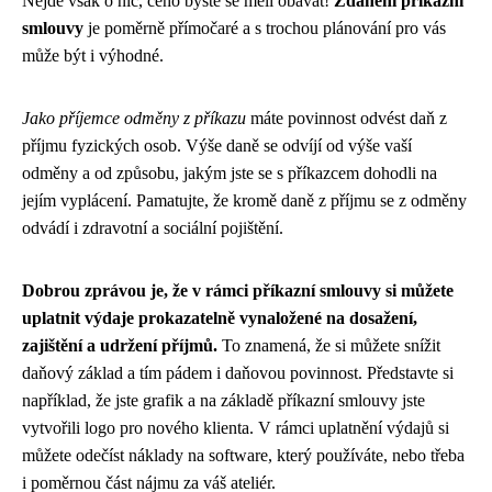
Nejde však o nic, čeho byste se měli obávat!
Zdanění příkazní
smlouvy
je poměrně přímočaré a s trochou plánování pro vás
může být i výhodné.
Jako příjemce odměny z příkazu
máte povinnost odvést daň z
příjmu fyzických osob. Výše daně se odvíjí od výše vaší
odměny a od způsobu, jakým jste se s příkazcem dohodli na
jejím vyplácení. Pamatujte, že kromě daně z příjmu se z odměny
odvádí i zdravotní a sociální pojištění.
Dobrou zprávou je, že v rámci příkazní smlouvy si můžete
uplatnit výdaje prokazatelně vynaložené na dosažení,
zajištění a udržení příjmů.
To znamená, že si můžete snížit
daňový základ a tím pádem i daňovou povinnost. Představte si
například, že jste grafik a na základě příkazní smlouvy jste
vytvořili logo pro nového klienta. V rámci uplatnění výdajů si
můžete odečíst náklady na software, který používáte, nebo třeba
i poměrnou část nájmu za váš ateliér.