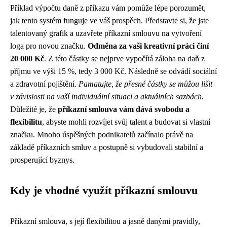
Příklad výpočtu daně z příkazu vám pomůže lépe porozumět,
jak tento systém funguje ve váš prospěch. Představte si, že jste
talentovaný grafik a uzavřete příkazní smlouvu na vytvoření
loga pro novou značku.
Odměna za vaši kreativní práci činí
20 000 Kč
. Z této částky se nejprve vypočítá záloha na daň z
příjmu ve výši 15 %, tedy 3 000 Kč. Následně se odvádí sociální
a zdravotní pojištění.
Pamatujte, že přesné částky se můžou lišit
v závislosti na vaší individuální situaci a aktuálních sazbách.
Důležité je, že
příkazní smlouva vám dává svobodu a
flexibilitu
, abyste mohli rozvíjet svůj talent a budovat si vlastní
značku. Mnoho úspěšných podnikatelů začínalo právě na
základě příkazních smluv a postupně si vybudovali stabilní a
prosperující byznys.
Kdy je vhodné využít příkazní smlouvu
Příkazní smlouva, s její flexibilitou a jasně danými pravidly,