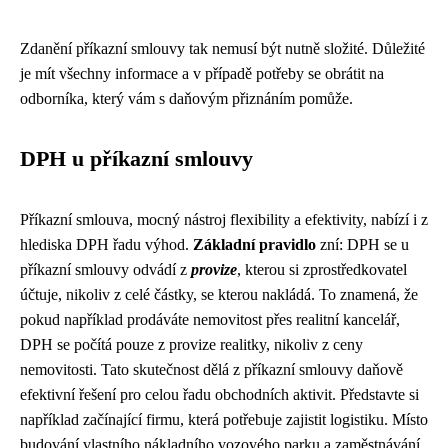
Zdanění příkazní smlouvy tak nemusí být nutně složité. Důležité
je mít všechny informace a v případě potřeby se obrátit na
odborníka, který vám s daňovým přiznáním pomůže.
DPH u příkazní smlouvy
Příkazní smlouva, mocný nástroj flexibility a efektivity, nabízí i z
hlediska DPH řadu výhod.
Základní pravidlo
zní: DPH se u
příkazní smlouvy odvádí z
provize
, kterou si zprostředkovatel
účtuje, nikoliv z celé částky, se kterou nakládá. To znamená, že
pokud například prodáváte nemovitost přes realitní kancelář,
DPH se počítá pouze z provize realitky, nikoliv z ceny
nemovitosti. Tato skutečnost dělá z příkazní smlouvy daňově
efektivní řešení pro celou řadu obchodních aktivit. Představte si
například začínající firmu, která potřebuje zajistit logistiku. Místo
budování vlastního nákladního vozového parku a zaměstnávání