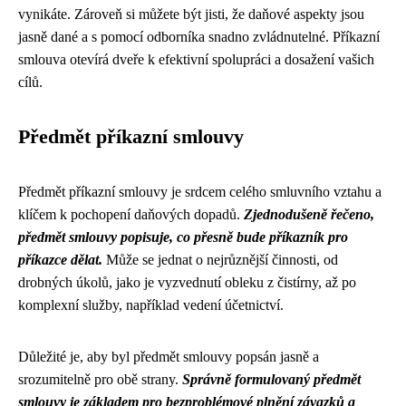
vynikáte. Zároveň si můžete být jisti, že daňové aspekty jsou
jasně dané a s pomocí odborníka snadno zvládnutelné. Příkazní
smlouva otevírá dveře k efektivní spolupráci a dosažení vašich
cílů.
Předmět příkazní smlouvy
Předmět příkazní smlouvy je srdcem celého smluvního vztahu a
klíčem k pochopení daňových dopadů.
Zjednodušeně řečeno,
předmět smlouvy popisuje, co přesně bude příkazník pro
příkazce dělat.
Může se jednat o nejrůznější činnosti, od
drobných úkolů, jako je vyzvednutí obleku z čistírny, až po
komplexní služby, například vedení účetnictví.
Důležité je, aby byl předmět smlouvy popsán jasně a
srozumitelně pro obě strany.
Správně formulovaný předmět
smlouvy je základem pro bezproblémové plnění závazků a