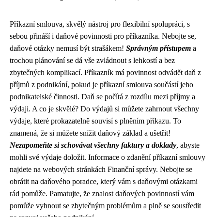
Příkazní smlouva, skvělý nástroj pro flexibilní spolupráci, s
sebou přináší i daňové povinnosti pro příkazníka. Nebojte se,
daňové otázky nemusí být strašákem!
Správným přístupem
a
trochou plánování se dá vše zvládnout s lehkostí a bez
zbytečných komplikací. Příkazník má povinnost odvádět daň z
příjmů z podnikání, pokud je příkazní smlouva součástí jeho
podnikatelské činnosti. Daň se počítá z rozdílu mezi příjmy a
výdaji. A co je skvělé? Do výdajů si můžete zahrnout všechny
výdaje, které prokazatelně souvisí s plněním příkazu. To
znamená, že si můžete snížit daňový základ a ušetřit!
Nezapomeňte si schovávat všechny faktury a doklady
, abyste
mohli své výdaje doložit. Informace o zdanění příkazní smlouvy
najdete na webových stránkách Finanční správy. Nebojte se
obrátit na daňového poradce, který vám s daňovými otázkami
rád pomůže. Pamatujte, že znalost daňových povinností vám
pomůže vyhnout se zbytečným problémům a plně se soustředit