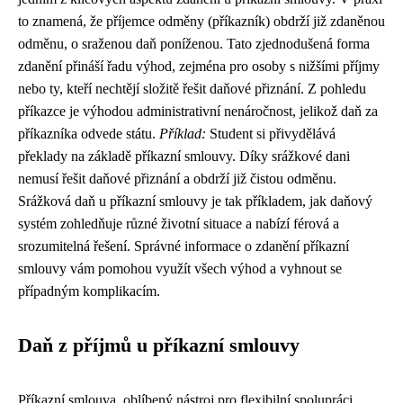
to znamená, že příjemce odměny (příkazník) obdrží již zdaněnou
odměnu, o sraženou daň poníženou. Tato zjednodušená forma
zdanění přináší řadu výhod, zejména pro osoby s nižšími příjmy
nebo ty, kteří nechtějí složitě řešit daňové přiznání. Z pohledu
příkazce je výhodou administrativní nenáročnost, jelikož daň za
příkazníka odvede státu.
Příklad:
Student si přivydělává
překlady na základě příkazní smlouvy. Díky srážkové dani
nemusí řešit daňové přiznání a obdrží již čistou odměnu.
Srážková daň u příkazní smlouvy je tak příkladem, jak daňový
systém zohledňuje různé životní situace a nabízí férová a
srozumitelná řešení. Správné informace o zdanění příkazní
smlouvy vám pomohou využít všech výhod a vyhnout se
případným komplikacím.
Daň z příjmů u příkazní smlouvy
Příkazní smlouva, oblíbený nástroj pro flexibilní spolupráci,