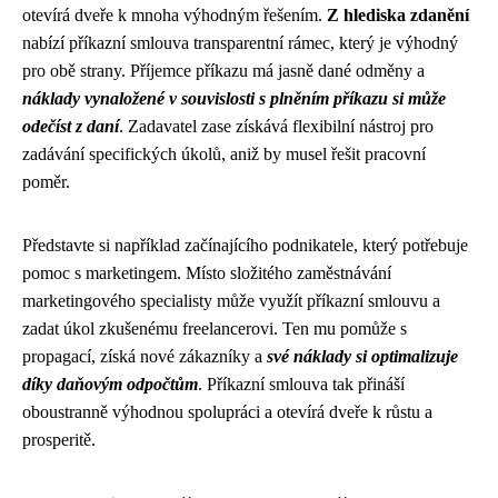
otevírá dveře k mnoha výhodným řešením.
Z hlediska zdanění
nabízí příkazní smlouva transparentní rámec, který je výhodný
pro obě strany. Příjemce příkazu má jasně dané odměny a
náklady vynaložené v souvislosti s plněním příkazu si může
odečíst z daní
. Zadavatel zase získává flexibilní nástroj pro
zadávání specifických úkolů, aniž by musel řešit pracovní
poměr.
Představte si například začínajícího podnikatele, který potřebuje
pomoc s marketingem. Místo složitého zaměstnávání
marketingového specialisty může využít příkazní smlouvu a
zadat úkol zkušenému freelancerovi. Ten mu pomůže s
propagací, získá nové zákazníky a
své náklady si optimalizuje
díky daňovým odpočtům
. Příkazní smlouva tak přináší
oboustranně výhodnou spolupráci a otevírá dveře k růstu a
prosperitě.