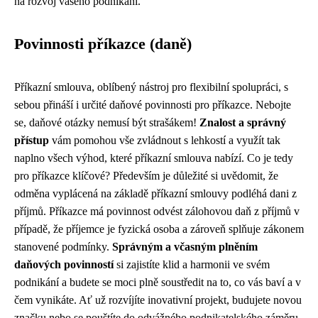
na rozvoj vašeho podnikání.
Povinnosti příkazce (daně)
Příkazní smlouva, oblíbený nástroj pro flexibilní spolupráci, s
sebou přináší i určité daňové povinnosti pro příkazce. Nebojte
se, daňové otázky nemusí být strašákem!
Znalost a správný
přístup
vám pomohou vše zvládnout s lehkostí a využít tak
naplno všech výhod, které příkazní smlouva nabízí. Co je tedy
pro příkazce klíčové? Především je důležité si uvědomit, že
odměna vyplácená na základě příkazní smlouvy podléhá dani z
příjmů. Příkazce má povinnost odvést zálohovou daň z příjmů v
případě, že příjemce je fyzická osoba a zároveň splňuje zákonem
stanovené podmínky.
Správným a včasným plněním
daňových povinností
si zajistíte klid a harmonii ve svém
podnikání a budete se moci plně soustředit na to, co vás baví a v
čem vynikáte. Ať už rozvíjíte inovativní projekt, budujete novou
značku nebo se pouštíte do odvážného podnikatelského záměru,