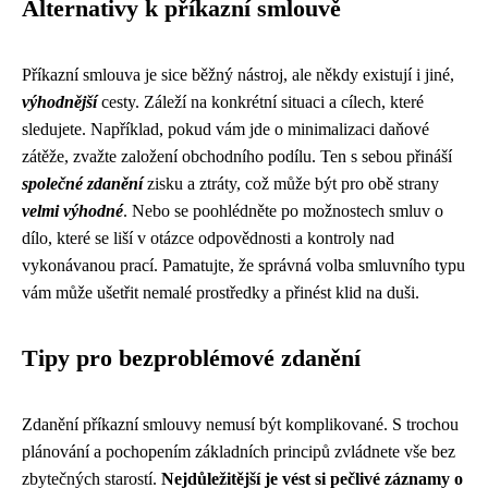
Alternativy k příkazní smlouvě
Příkazní smlouva je sice běžný nástroj, ale někdy existují i jiné,
výhodnější
cesty. Záleží na konkrétní situaci a cílech, které
sledujete. Například, pokud vám jde o minimalizaci daňové
zátěže, zvažte založení obchodního podílu. Ten s sebou přináší
společné zdanění
zisku a ztráty, což může být pro obě strany
velmi výhodné
. Nebo se poohlédněte po možnostech smluv o
dílo, které se liší v otázce odpovědnosti a kontroly nad
vykonávanou prací. Pamatujte, že správná volba smluvního typu
vám může ušetřit nemalé prostředky a přinést klid na duši.
Tipy pro bezproblémové zdanění
Zdanění příkazní smlouvy nemusí být komplikované. S trochou
plánování a pochopením základních principů zvládnete vše bez
zbytečných starostí.
Nejdůležitější je vést si pečlivé záznamy o