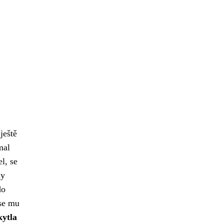
ještě
mal
l, se
ly
do
 se mu
kytla