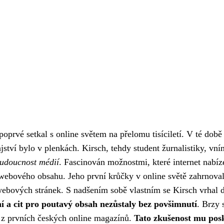
oprvé setkal s online světem na přelomu tisíciletí. V té době 
ství bylo v plenkách. Kirsch, tehdy student žurnalistiky, vní
udoucnost médií
. Fascinován možnostmi, které internet nabíze
u webového obsahu. Jeho první krůčky v online světě zahrnova
ebových stránek. S nadšením sobě vlastním se Kirsch vrhal 
ní a cit pro poutavý obsah nezůstaly bez povšimnutí
. Brzy
en z prvních českých online magazínů.
Tato zkušenost mu pos