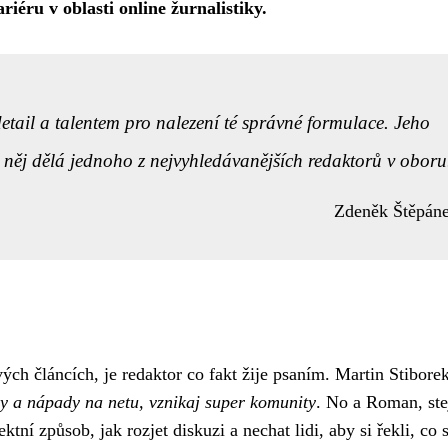
riéru v oblasti online žurnalistiky.
tail a talentem pro nalezení té správné formulace. Jeho
 z něj dělá jednoho z nejvyhledávanějších redaktorů v oboru
Zdeněk Štěpán
ých článcích, je redaktor co fakt žije psaním. Martin Stibore
ěhy a nápady na netu, vznikaj super komunity
. No a Roman, ste
ktní způsob, jak rozjet diskuzi a nechat lidi, aby si řekli, co s