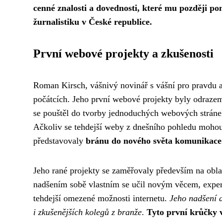
cenné znalosti a dovednosti, které mu později po
žurnalistiku v České republice.
První webové projekty a zkušenosti
Roman Kirsch, vášnivý novinář s vášní pro pravdu a o
počátcích. Jeho první webové projekty byly odrazem 
se pouštěl do tvorby jednoduchých webových stránek,
Ačkoliv se tehdejší weby z dnešního pohledu moho
představovaly
bránu do nového světa komunikace
Jeho rané projekty se zaměřovaly především na oblas
nadšením sobě vlastním se učil novým věcem, experi
tehdejší omezené možnosti internetu.
Jeho nadšení a
i zkušenějších kolegů z branže
.
Tyto první krůčky v