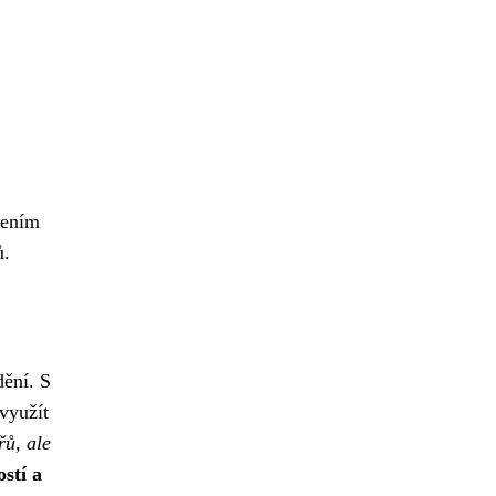
šením
ů.
dění. S
využít
řů, ale
stí a