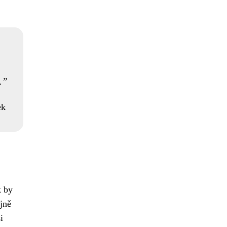
.
ek
k by
jně
i