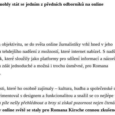
mohly stát se jedním z předních odborníků na online
bjektivitu, se do světa online žurnalistiky vrhl hned v jeho
tehdejšího nadšení z možností, které internet nabízel. S nad
 které sloužily jako platformy pro sdílení informací a názor
u zdát jednoduché a možná i trochu úsměvné, pro Romana
.
ti, které ho osobně zajímaly – kultura, hudba a společenské 
mentoval s designem a funkcionalitou a snažil se co nejlépe 
 píle nešly přehlédnout a brzy si získal pozornost nejen čtená
 online světě se staly pro Romana Kirsche cennou zkušeno