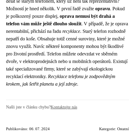
dělat se starým telefonem, který už není tak reprezentativní?
Možností je hned několik. V první řadě zvažte
opravu
. Pokud
je poškozený pouze displej,
oprava nemusí být drahá a
telefon vám může ještě dlouho sloužit
. V případě, že je oprava
nerentabilní, přichází na řadu
recyklace
. Starý telefon rozhodně
nepatří do koše. Obsahuje totiž cenné suroviny, které je možné
znovu využít. Navíc některé komponenty mohou být škodlivé
pro životní prostředí. Telefon můžete odevzdat ve sběrném
dvoře, v elektroprodejnách nebo u mobilních operátorů. Existují
také specializované firmy, které se zabývají ekologickou
recyklací elektroniky.
Recyklace telefonu je zodpovědným
krokem, jak šetřit planetu a její zdroje.
Našli jste v článku chybu?
Kontaktujte nás
Publikováno: 06. 07. 2024
Kategorie:
Ostatní