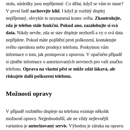
stolu, následky jsou nepříjemné. Co dělat, když se vám to stane?
V první řadě
zachovejte klid
. I když je rozbitý displej
nepříjemný, obvykle to neznamená konec světa.
Zkontrolujte,
zda je telefon stále funkční. Pokud ano, zazálohujte si svá
data.
Nikdy nevíte, zda se stav displeje nezhorší a vy o svá data
nepřijdete. Pokud máte pojištění proti poškození, kontaktujte
svého operátora nebo prodejce telefonu. Poskytnou vám
informace o tom, jak postupovat s opravou. V opačném případě
si zjistěte informace o autorizovaných servisech pro vaši značku
telefonu.
Oprava na vlastní pěst se může zdát lákavá, ale
riskujete další poškození telefonu.
Možnosti opravy
V případě rozbitého displeje na telefonu existuje několik
možností opravy. Nejjednodušší, ale ne vždy nejlevnější
variantou je
autorizovaný servis
. Výhodou je záruka na opravu