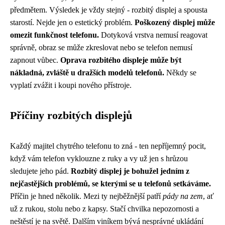
předmětem. Výsledek je vždy stejný - rozbitý displej a spousta
starostí. Nejde jen o estetický problém.
Poškozený displej může
omezit funkčnost telefonu.
Dotyková vrstva nemusí reagovat
správně, obraz se může zkreslovat nebo se telefon nemusí
zapnout vůbec.
Oprava rozbitého displeje může být
nákladná, zvláště u dražších modelů telefonů.
Někdy se
vyplatí zvážit i koupi nového přístroje.
Příčiny rozbitých displejů
Každý majitel chytrého telefonu to zná - ten nepříjemný pocit,
když vám telefon vyklouzne z ruky a vy už jen s hrůzou
sledujete jeho pád.
Rozbitý displej je bohužel jedním z
nejčastějších problémů, se kterými se u telefonů setkáváme.
Příčin je hned několik. Mezi ty nejběžnější patří
pády na zem
, ať
už z rukou, stolu nebo z kapsy. Stačí chvilka nepozornosti a
neštěstí je na světě. Dalším viníkem bývá nesprávné ukládání