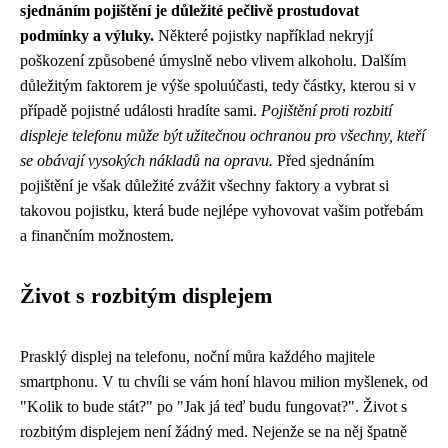
sjednáním pojištění je důležité pečlivě prostudovat
podmínky a výluky.
Některé pojistky například nekryjí
poškození způsobené úmyslně nebo vlivem alkoholu. Dalším
důležitým faktorem je výše spoluúčasti, tedy částky, kterou si v
případě pojistné události hradíte sami.
Pojištění proti rozbití
displeje telefonu může být užitečnou ochranou pro všechny, kteří
se obávají vysokých nákladů na opravu.
Před sjednáním
pojištění je však důležité zvážit všechny faktory a vybrat si
takovou pojistku, která bude nejlépe vyhovovat vašim potřebám
a finančním možnostem.
Život s rozbitým displejem
Prasklý displej na telefonu, noční můra každého majitele
smartphonu. V tu chvíli se vám honí hlavou milion myšlenek, od
"Kolik to bude stát?" po "Jak já teď budu fungovat?". Život s
rozbitým displejem není žádný med. Nejenže se na něj špatně