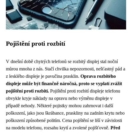
Pojištění proti rozbití
V dnešní době chytrých telefonů se rozbitý displej stal noční
můrou mnoha z nás. Stačí chvilka nepozornosti, nešťastný pád a
z lesklého displeje je pavučina prasklin.
Oprava rozbitého
displeje může být finančně náročná, proto se vyplatí zvážit
pojištění proti rozbití.
Pojištění proti rozbití displeje telefonu
obvykle kryje náklady na opravu nebo výměnu displeje v
případě nehody. Některé pojistky mohou zahrnovat i další
poškození, jako jsou škrábance, praskliny na zadním krytu nebo
poškození způsobené politím. Cena pojištění se liší v závislosti
na modelu telefonu, rozsahu krytí a zvolené pojišťovně.
Před