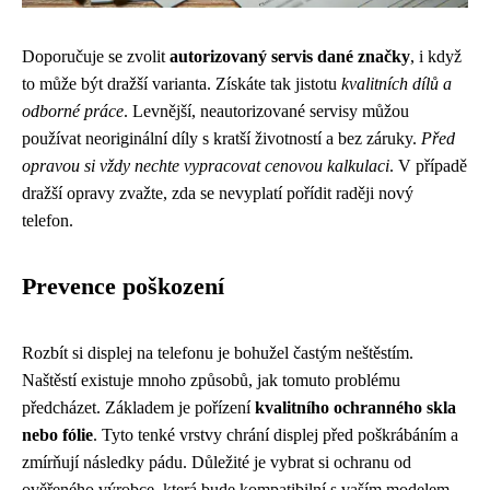
Doporučuje se zvolit
autorizovaný servis dané značky
, i když
to může být dražší varianta. Získáte tak jistotu
kvalitních dílů a
odborné práce
. Levnější, neautorizované servisy můžou
používat neoriginální díly s kratší životností a bez záruky.
Před
opravou si vždy nechte vypracovat cenovou kalkulaci
. V případě
dražší opravy zvažte, zda se nevyplatí pořídit raději nový
telefon.
Prevence poškození
Rozbít si displej na telefonu je bohužel častým neštěstím.
Naštěstí existuje mnoho způsobů, jak tomuto problému
předcházet. Základem je pořízení
kvalitního ochranného skla
nebo fólie
. Tyto tenké vrstvy chrání displej před poškrábáním a
zmírňují následky pádu. Důležité je vybrat si ochranu od
ověřeného výrobce, která bude kompatibilní s vaším modelem