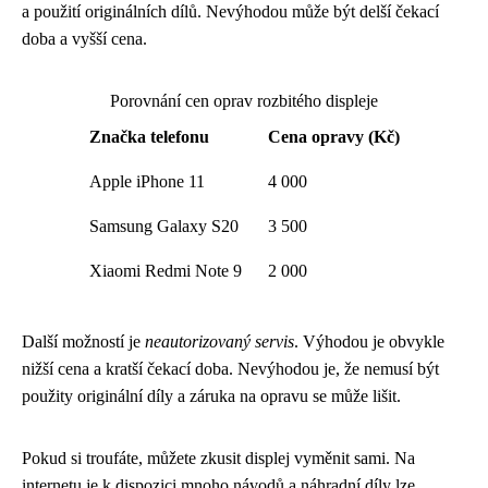
a použití originálních dílů. Nevýhodou může být delší čekací
doba a vyšší cena.
Porovnání cen oprav rozbitého displeje
Značka telefonu
Cena opravy (Kč)
Apple iPhone 11
4 000
Samsung Galaxy S20
3 500
Xiaomi Redmi Note 9
2 000
Další možností je
neautorizovaný servis
. Výhodou je obvykle
nižší cena a kratší čekací doba. Nevýhodou je, že nemusí být
použity originální díly a záruka na opravu se může lišit.
Pokud si troufáte, můžete zkusit displej vyměnit sami. Na
internetu je k dispozici mnoho návodů a náhradní díly lze