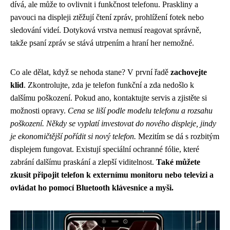
dívá, ale může to ovlivnit i funkčnost telefonu. Praskliny a
pavouci na displeji ztěžují čtení zpráv, prohlížení fotek nebo
sledování videí. Dotyková vrstva nemusí reagovat správně,
takže psaní zpráv se stává utrpením a hraní her nemožné.
Co ale dělat, když se nehoda stane? V první řadě
zachovejte
klid
. Zkontrolujte, zda je telefon funkční a zda nedošlo k
dalšímu poškození. Pokud ano, kontaktujte servis a zjistěte si
možnosti opravy.
Cena se liší podle modelu telefonu a rozsahu
poškození. Někdy se vyplatí investovat do nového displeje, jindy
je ekonomičtější pořídit si nový telefon.
Mezitím se dá s rozbitým
displejem fungovat. Existují speciální ochranné fólie, které
zabrání dalšímu praskání a zlepší viditelnost.
Také můžete
zkusit připojit telefon k externímu monitoru nebo televizi a
ovládat ho pomocí Bluetooth klávesnice a myši.