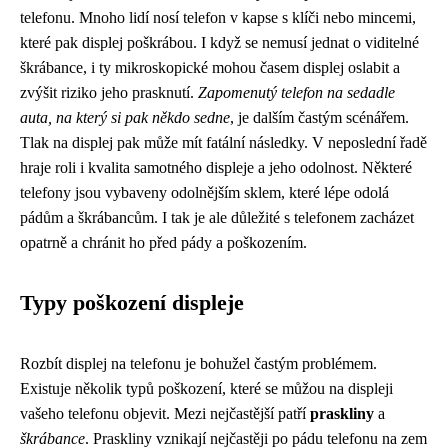
telefonu. Mnoho lidí nosí telefon v kapse s klíči nebo mincemi,
které pak displej poškrábou. I když se nemusí jednat o viditelné
škrábance, i ty mikroskopické mohou časem displej oslabit a
zvýšit riziko jeho prasknutí.
Zapomenutý telefon na sedadle
auta, na který si pak někdo sedne
, je dalším častým scénářem.
Tlak na displej pak může mít fatální následky. V neposlední řadě
hraje roli i kvalita samotného displeje a jeho odolnost. Některé
telefony jsou vybaveny odolnějším sklem, které lépe odolá
pádům a škrábancům. I tak je ale důležité s telefonem zacházet
opatrně a chránit ho před pády a poškozením.
Typy poškození displeje
Rozbít displej na telefonu je bohužel častým problémem.
Existuje několik typů poškození, které se můžou na displeji
vašeho telefonu objevit. Mezi nejčastější patří
praskliny
a
škrábance
. Praskliny vznikají nejčastěji po pádu telefonu na zem