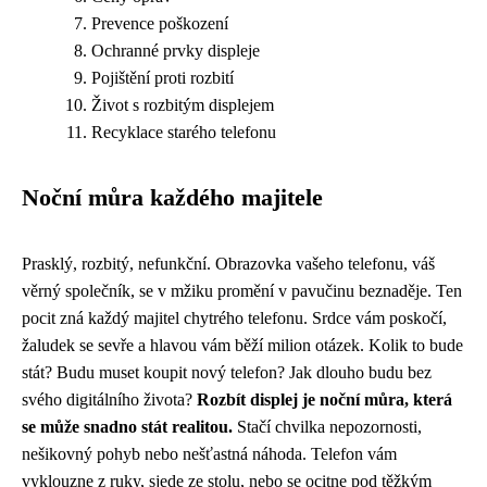
Prevence poškození
Ochranné prvky displeje
Pojištění proti rozbití
Život s rozbitým displejem
Recyklace starého telefonu
Noční můra každého majitele
Prasklý, rozbitý, nefunkční. Obrazovka vašeho telefonu, váš
věrný společník, se v mžiku promění v pavučinu beznaděje. Ten
pocit zná každý majitel chytrého telefonu. Srdce vám poskočí,
žaludek se sevře a hlavou vám běží milion otázek. Kolik to bude
stát? Budu muset koupit nový telefon? Jak dlouho budu bez
svého digitálního života?
Rozbít displej je noční můra, která
se může snadno stát realitou.
Stačí chvilka nepozornosti,
nešikovný pohyb nebo nešťastná náhoda. Telefon vám
vyklouzne z ruky, sjede ze stolu, nebo se ocitne pod těžkým