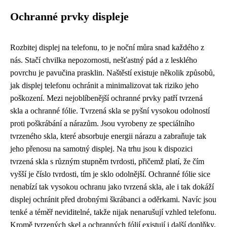
Ochranné prvky displeje
Rozbitej displej na telefonu, to je noční můra snad každého z
nás. Stačí chvilka nepozornosti, nešťastný pád a z lesklého
povrchu je pavučina prasklin. Naštěstí existuje několik způsobů,
jak displej telefonu ochránit a minimalizovat tak riziko jeho
poškození. Mezi nejoblíbenější ochranné prvky patří tvrzená
skla a ochranné fólie. Tvrzená skla se pyšní vysokou odolností
proti poškrábání a nárazům. Jsou vyrobeny ze speciálního
tvrzeného skla, které absorbuje energii nárazu a zabraňuje tak
jeho přenosu na samotný displej. Na trhu jsou k dispozici
tvrzená skla s různým stupněm tvrdosti, přičemž platí, že čím
vyšší je číslo tvrdosti, tím je sklo odolnější. Ochranné fólie sice
nenabízí tak vysokou ochranu jako tvrzená skla, ale i tak dokáží
displej ochránit před drobnými škrábanci a oděrkami. Navíc jsou
tenké a téměř neviditelné, takže nijak nenarušují vzhled telefonu.
Kromě tvrzených skel a ochranných fólií existují i další doplňky,