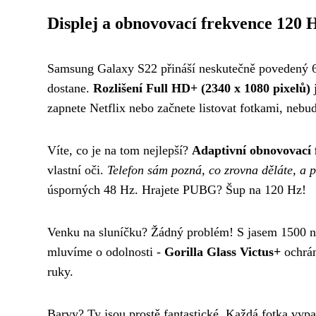
Displej a obnovovací frekvence 120 
Samsung Galaxy S22 přináší neskutečně povedený 
dostane.
Rozlišení Full HD+ (2340 x 1080 pixelů)
j
zapnete Netflix nebo začnete listovat fotkami, nebud
Víte, co je na tom nejlepší?
Adaptivní obnovovací 
vlastní oči.
Telefon sám pozná, co zrovna děláte, a p
úsporných 48 Hz. Hrajete PUBG? Šup na 120 Hz!
Venku na sluníčku? Žádný problém! S jasem 1500 ni
mluvíme o odolnosti -
Gorilla Glass Victus+
ochrán
ruky.
Barvy? Ty jsou prostě fantastické. Každá fotka vypa