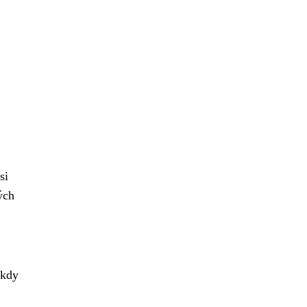
si
ých
 kdy