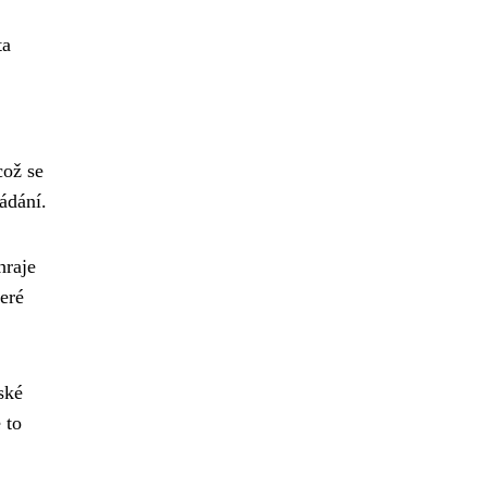
ta
což se
ádání.
hraje
eré
ské
 to