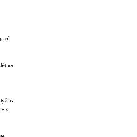
oprvé
dět na
dyž už
ne z
ete