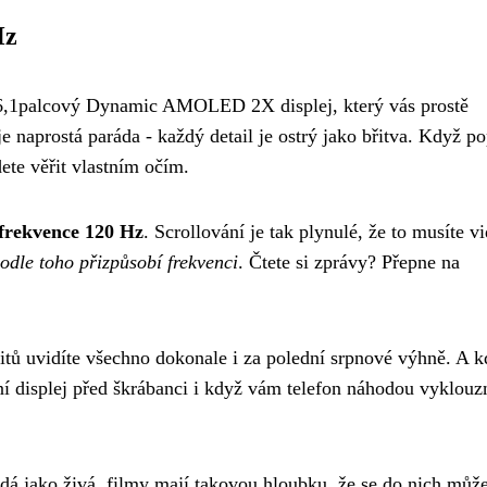
Hz
6,1palcový Dynamic AMOLED 2X displej, který vás prostě
e naprostá paráda - každý detail je ostrý jako břitva. Když p
ete věřit vlastním očím.
frekvence 120 Hz
. Scrollování je tak plynulé, že to musíte vi
odle toho přizpůsobí frekvenci
. Čtete si zprávy? Přepne na
tů uvidíte všechno dokonale i za polední srpnové výhně. A k
í displej před škrábanci i když vám telefon náhodou vyklouz
dá jako živá, filmy mají takovou hloubku, že se do nich můž