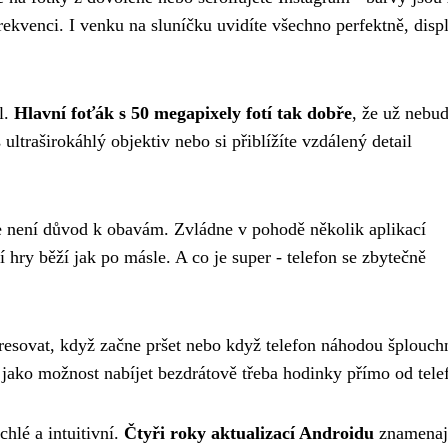
ekvenci. I venku na sluníčku uvidíte všechno perfektně, disp
l.
Hlavní foťák s 50 megapixely fotí tak dobře
, že už nebud
 ultraširokáhlý objektiv nebo si přiblížíte vzdálený detail
e není důvod k obavám. Zvládne v pohodě několik aplikací
í hry běží jak po másle. A co je super - telefon se zbytečně
tresovat, když začne pršet nebo když telefon náhodou šplouch
 jako možnost nabíjet bezdrátově třeba hodinky přímo od tele
hlé a intuitivní.
Čtyři roky aktualizací Androidu
znamenají