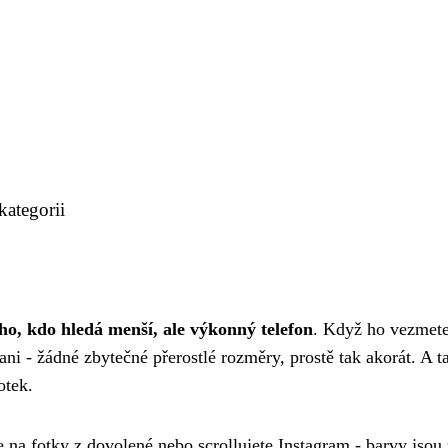
kategorii
ho, kdo hledá menší, ale výkonný telefon
. Když ho vezmet
ani - žádné zbytečné přerostlé rozměry, prostě tak akorát. A t
otek.
te na fotky z dovolené nebo scrollujete Instagram - barvy jsou 