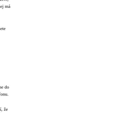
lej má
ete
ne do
fonu.
, že