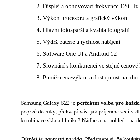
Displej a obnovovací frekvence 120 Hz
Výkon procesoru a grafický výkon
Hlavní fotoaparát a kvalita fotografií
Výdrž baterie a rychlost nabíjení
Software One UI a Android 12
Srovnání s konkurencí ve stejné cenové 
Poměr cena/výkon a dostupnost na trhu
Samsung Galaxy S22 je
perfektní volba pro každé
poprvé do ruky, překvapí vás, jak příjemně sedí v dl
kombinace skla a hliníku? Nádhera na pohled i na d
Displej je naprostá paráda
. Představte si, že kouká