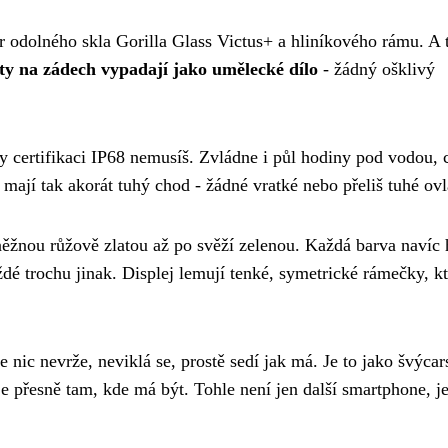
r odolného skla Gorilla Glass Victus+ a hliníkového rámu. A 
ty na zádech vypadají jako umělecké dílo
- žádný ošklivý
y certifikaci IP68 nemusíš. Zvládne i půl hodiny pod vodou, 
 mají tak akorát tuhý chod - žádné vratké nebo přeliš tuhé ovl
něžnou růžově zlatou až po svěží zelenou. Každá barva navíc 
dé trochu jinak. Displej lemují tenké, symetrické rámečky, kt
e nic nevrže, neviklá se, prostě sedí jak má. Je to jako švýcar
e přesně tam, kde má být. Tohle není jen další smartphone, je