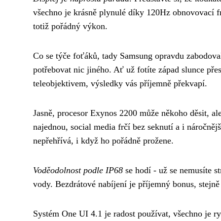
všechno je krásně plynulé díky 120Hz obnovovací fr
totiž pořádný výkon.
Co se týče foťáků, tady Samsung opravdu zabodova
potřebovat nic jiného. Ať už fotíte západ slunce přes
teleobjektivem, výsledky vás příjemně překvapí.
Jasně, procesor Exynos 2200 může někoho děsit, al
najednou, social media frčí bez seknutí a i náročnějš
nepřehřívá, i když ho pořádně prožene.
Voděodolnost podle IP68
se hodí - už se nemusíte s
vody. Bezdrátové nabíjení je příjemný bonus, stejně
Systém One UI 4.1 je radost používat, všechno je ryc