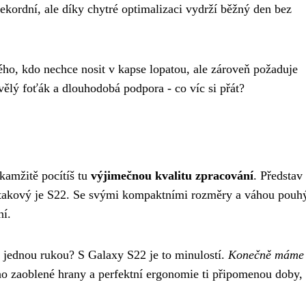
rekordní, ale díky chytré optimalizaci vydrží běžný den bez
ého, kdo nechce nosit v kapse lopatou, ale zároveň požaduje
vělý foťák a dlouhodobá podpora - co víc si přát?
amžitě pocítíš tu
výjimečnou kvalitu zpracování
. Představ 
sně takový je S22. Se svými kompaktními rozměry a váhou pouh
ní.
ny jednou rukou? S Galaxy S22 je to minulostí.
Konečně máme
ho zaoblené hrany a perfektní ergonomie ti připomenou doby,