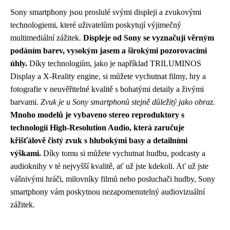
Sony smartphony jsou proslulé svými displeji a zvukovými
technologiemi, které uživatelům poskytují výjimečný
multimediální zážitek.
Displeje od Sony se vyznačují věrným
podáním barev, vysokým jasem a širokými pozorovacími
úhly.
Díky technologiím, jako je například TRILUMINOS
Display a X-Reality engine, si můžete vychutnat filmy, hry a
fotografie v neuvěřitelné kvalitě s bohatými detaily a živými
barvami.
Zvuk je u Sony smartphonů stejně důležitý jako obraz.
Mnoho modelů je vybaveno stereo reproduktory s
technologií High-Resolution Audio, která zaručuje
křišťálově čistý zvuk s hlubokými basy a detailními
výškami.
Díky tomu si můžete vychutnat hudbu, podcasty a
audioknihy v té nejvyšší kvalitě, ať už jste kdekoli. Ať už jste
vášnivými hráči, milovníky filmů nebo posluchači hudby, Sony
smartphony vám poskytnou nezapomenutelný audiovizuální
zážitek.