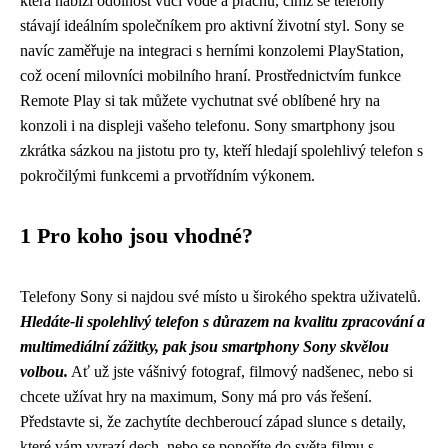
která nabízí odolnost vůči vodě a prachu, čímž se telefony
stávají ideálním společníkem pro aktivní životní styl. Sony se
navíc zaměřuje na integraci s herními konzolemi PlayStation,
což ocení milovníci mobilního hraní. Prostřednictvím funkce
Remote Play si tak můžete vychutnat své oblíbené hry na
konzoli i na displeji vašeho telefonu. Sony smartphony jsou
zkrátka sázkou na jistotu pro ty, kteří hledají spolehlivý telefon s
pokročilými funkcemi a prvotřídním výkonem.
1 Pro koho jsou vhodné?
Telefony Sony si najdou své místo u širokého spektra uživatelů.
Hledáte-li spolehlivý telefon s důrazem na kvalitu zpracování a
multimediální zážitky, pak jsou smartphony Sony skvělou
volbou.
Ať už jste vášnivý fotograf, filmový nadšenec, nebo si
chcete užívat hry na maximum, Sony má pro vás řešení.
Představte si, že zachytíte dechberoucí západ slunce s detaily,
které vám vyrazí dech, nebo se ponoříte do světa filmu s