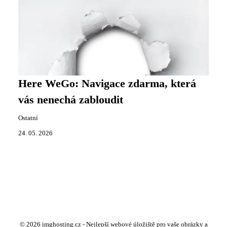
Here WeGo: Navigace zdarma, která
vás nenechá zabloudit
Ostatní
24. 05. 2026
© 2026 imghosting.cz - Nejlepší webové úložiště pro vaše obrázky a