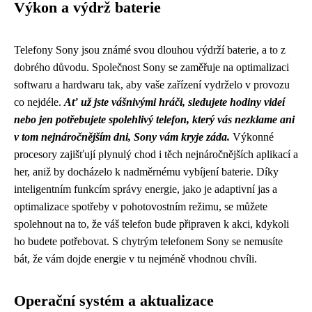
Výkon a výdrž baterie
Telefony Sony jsou známé svou dlouhou výdrží baterie, a to z
dobrého důvodu. Společnost Sony se zaměřuje na optimalizaci
softwaru a hardwaru tak, aby vaše zařízení vydrželo v provozu
co nejdéle.
Ať už jste vášnivými hráči, sledujete hodiny videí
nebo jen potřebujete spolehlivý telefon, který vás nezklame ani
v tom nejnáročnějším dni, Sony vám kryje záda.
Výkonné
procesory zajišťují plynulý chod i těch nejnáročnějších aplikací a
her, aniž by docházelo k nadměrnému vybíjení baterie. Díky
inteligentním funkcím správy energie, jako je adaptivní jas a
optimalizace spotřeby v pohotovostním režimu, se můžete
spolehnout na to, že váš telefon bude připraven k akci, kdykoli
ho budete potřebovat. S chytrým telefonem Sony se nemusíte
bát, že vám dojde energie v tu nejméně vhodnou chvíli.
Operační systém a aktualizace