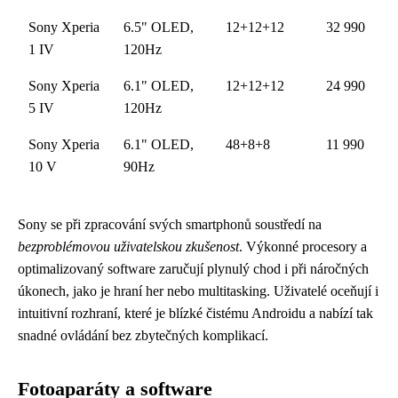
Sony Xperia
6.5" OLED,
12+12+12
32 990
1 IV
120Hz
Sony Xperia
6.1" OLED,
12+12+12
24 990
5 IV
120Hz
Sony Xperia
6.1" OLED,
48+8+8
11 990
10 V
90Hz
Sony se při zpracování svých smartphonů soustředí na
bezproblémovou uživatelskou zkušenost
. Výkonné procesory a
optimalizovaný software zaručují plynulý chod i při náročných
úkonech, jako je hraní her nebo multitasking. Uživatelé oceňují i
intuitivní rozhraní, které je blízké čistému Androidu a nabízí tak
snadné ovládání bez zbytečných komplikací.
Fotoaparáty a software