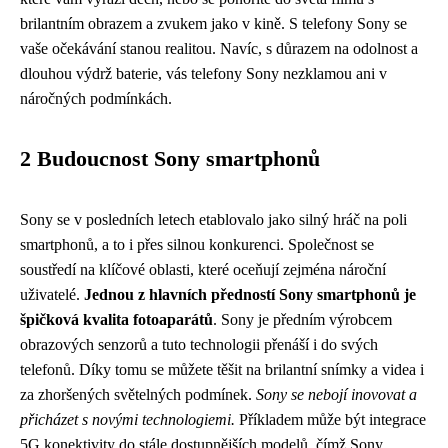
brilantním obrazem a zvukem jako v kině. S telefony Sony se
vaše očekávání stanou realitou. Navíc, s důrazem na odolnost a
dlouhou výdrž baterie, vás telefony Sony nezklamou ani v
náročných podmínkách.
2 Budoucnost Sony smartphonů
Sony se v posledních letech etablovalo jako silný hráč na poli
smartphonů, a to i přes silnou konkurenci. Společnost se
soustředí na klíčové oblasti, které oceňují zejména nároční
uživatelé.
Jednou z hlavních předností Sony smartphonů je
špičková kvalita fotoaparátů
. Sony je předním výrobcem
obrazových senzorů a tuto technologii přenáší i do svých
telefonů. Díky tomu se můžete těšit na brilantní snímky a videa i
za zhoršených světelných podmínek.
Sony se nebojí inovovat a
přicházet s novými technologiemi.
Příkladem může být integrace
5G konektivity do stále dostupnějších modelů, čímž Sony