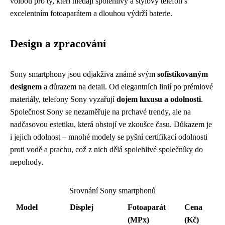
volbou pro ty, kteří hledají spolehlivý a stylový telefon s
excelentním fotoaparátem a dlouhou výdrží baterie.
Design a zpracování
Sony smartphony jsou odjakživa známé svým
sofistikovaným
designem
a důrazem na detail. Od elegantních linií po prémiové
materiály, telefony Sony vyzařují
dojem luxusu a odolnosti
.
Společnost Sony se nezaměřuje na prchavé trendy, ale na
nadčasovou estetiku, která obstojí ve zkoušce času. Důkazem je
i jejich odolnost – mnohé modely se pyšní certifikací odolnosti
proti vodě a prachu, což z nich dělá spolehlivé společníky do
nepohody.
Srovnání Sony smartphonů
Model
Displej
Fotoaparát
Cena
(MPx)
(Kč)