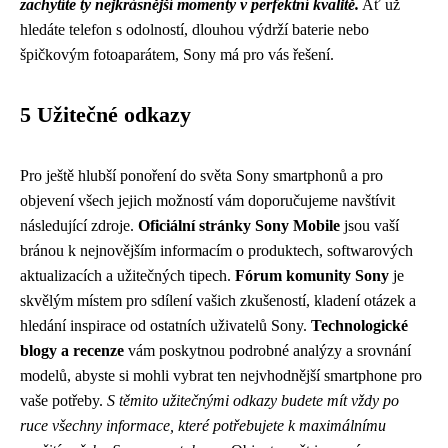
zachytíte ty nejkrásnější momenty v perfektní kvalitě.
Ať už
hledáte telefon s odolností, dlouhou výdrží baterie nebo
špičkovým fotoaparátem, Sony má pro vás řešení.
5 Užitečné odkazy
Pro ještě hlubší ponoření do světa Sony smartphonů a pro
objevení všech jejich možností vám doporučujeme navštívit
následující zdroje.
Oficiální stránky Sony Mobile
jsou vaší
bránou k nejnovějším informacím o produktech, softwarových
aktualizacích a užitečných tipech.
Fórum komunity Sony
je
skvělým místem pro sdílení vašich zkušeností, kladení otázek a
hledání inspirace od ostatních uživatelů Sony.
Technologické
blogy a recenze
vám poskytnou podrobné analýzy a srovnání
modelů, abyste si mohli vybrat ten nejvhodnější smartphone pro
vaše potřeby.
S těmito užitečnými odkazy budete mít vždy po
ruce všechny informace, které potřebujete k maximálnímu