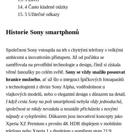
4 Často kladené otázky
5 Užitečné odkazy
Historie Sony smartphonů
Společnost Sony vstoupila na trh s chytrými telefony s velkými
ambicemi a inovativním přístupem. Již od počátku se
zaměřovala na prvotřídní technologie a design, čímž si získala
věrné fanoušky po celém světě.
Sony se vždy snažilo posouvat
hranice možného
, ať už šlo o integraci špičkových fotoaparátů
s technologiemi z divize Sony Alpha, voděodolnost u
vlajkových modelů, nebo o elegantní design s důrazem na detail.
I když cesta Sony na poli smartphonů nebyla vždy jednoduchá,
společnost se nikdy nevzdala a neustále přicházela s novými
nápady a vylepšeními.
Důkazem jsou inovativní koncepty jako
Xperia XZ Premium s prvním 4K HDR displejem v mobilním
telefonu nebo Xperia 1 s displejem s poměrem stran 21:9