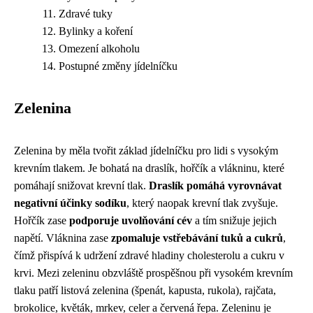
Zdravé tuky
Bylinky a koření
Omezení alkoholu
Postupné změny jídelníčku
Zelenina
Zelenina by měla tvořit základ jídelníčku pro lidi s vysokým
krevním tlakem. Je bohatá na draslík, hořčík a vlákninu, které
pomáhají snižovat krevní tlak.
Draslík pomáhá vyrovnávat
negativní účinky sodíku
, který naopak krevní tlak zvyšuje.
Hořčík zase
podporuje uvolňování cév
a tím snižuje jejich
napětí. Vláknina zase
zpomaluje vstřebávání tuků a cukrů
,
čímž přispívá k udržení zdravé hladiny cholesterolu a cukru v
krvi. Mezi zeleninu obzvláště prospěšnou při vysokém krevním
tlaku patří listová zelenina (špenát, kapusta, rukola), rajčata,
brokolice, květák, mrkev, celer a červená řepa. Zeleninu je