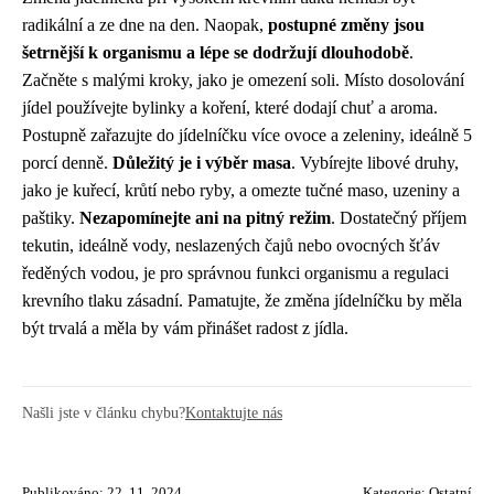
radikální a ze dne na den. Naopak,
postupné změny jsou
šetrnější k organismu a lépe se dodržují dlouhodobě
.
Začněte s malými kroky, jako je omezení soli. Místo dosolování
jídel používejte bylinky a koření, které dodají chuť a aroma.
Postupně zařazujte do jídelníčku více ovoce a zeleniny, ideálně 5
porcí denně.
Důležitý je i výběr masa
. Vybírejte libové druhy,
jako je kuřecí, krůtí nebo ryby, a omezte tučné maso, uzeniny a
paštiky.
Nezapomínejte ani na pitný režim
. Dostatečný příjem
tekutin, ideálně vody, neslazených čajů nebo ovocných šťáv
ředěných vodou, je pro správnou funkci organismu a regulaci
krevního tlaku zásadní. Pamatujte, že změna jídelníčku by měla
být trvalá a měla by vám přinášet radost z jídla.
Našli jste v článku chybu?
Kontaktujte nás
Publikováno: 22. 11. 2024
Kategorie:
Ostatní