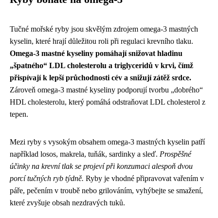
Tučné mořské ryby jsou skvělým zdrojem omega-3 mastných
kyselin, které hrají důležitou roli při regulaci krevního tlaku.
Omega-3 mastné kyseliny pomáhají snižovat hladinu
„špatného“ LDL cholesterolu a triglyceridů v krvi, čímž
přispívají k lepší průchodnosti cév a snižují zátěž srdce.
Zároveň omega-3 mastné kyseliny podporují tvorbu „dobrého“
HDL cholesterolu, který pomáhá odstraňovat LDL cholesterol z
tepen.
Mezi ryby s vysokým obsahem omega-3 mastných kyselin patří
například losos, makrela, tuňák, sardinky a sleď.
Prospěšné
účinky na krevní tlak se projeví při konzumaci alespoň dvou
porcí tučných ryb týdně.
Ryby je vhodné připravovat vařením v
páře, pečením v troubě nebo grilováním, vyhýbejte se smažení,
které zvyšuje obsah nezdravých tuků.