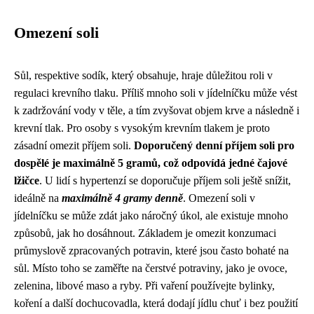
Omezení soli
Sůl, respektive sodík, který obsahuje, hraje důležitou roli v
regulaci krevního tlaku. Příliš mnoho soli v jídelníčku může vést
k zadržování vody v těle, a tím zvyšovat objem krve a následně i
krevní tlak. Pro osoby s vysokým krevním tlakem je proto
zásadní omezit příjem soli.
Doporučený denní příjem soli pro
dospělé je maximálně 5 gramů, což odpovídá jedné čajové
lžičce
. U lidí s hypertenzí se doporučuje příjem soli ještě snížit,
ideálně na
maximálně 4 gramy denně
. Omezení soli v
jídelníčku se může zdát jako náročný úkol, ale existuje mnoho
způsobů, jak ho dosáhnout. Základem je omezit konzumaci
průmyslově zpracovaných potravin, které jsou často bohaté na
sůl. Místo toho se zaměřte na čerstvé potraviny, jako je ovoce,
zelenina, libové maso a ryby. Při vaření používejte bylinky,
koření a další dochucovadla, která dodají jídlu chuť i bez použití