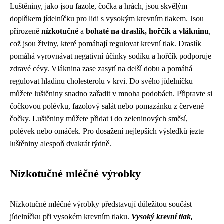
Luštěniny, jako jsou fazole, čočka a hrách, jsou skvělým
doplňkem jídelníčku pro lidi s vysokým krevním tlakem. Jsou
přirozeně
nízkotučné
a
bohaté na draslík, hořčík a vlákninu
,
což jsou živiny, které pomáhají regulovat krevní tlak. Draslík
pomáhá vyrovnávat negativní účinky sodíku a hořčík podporuje
zdravé cévy. Vláknina zase zasytí na delší dobu a pomáhá
regulovat hladinu cholesterolu v krvi. Do svého jídelníčku
můžete luštěniny snadno zařadit v mnoha podobách. Připravte si
čočkovou polévku, fazolový salát nebo pomazánku z červené
čočky. Luštěniny můžete přidat i do zeleninových směsí,
polévek nebo omáček. Pro dosažení nejlepších výsledků jezte
luštěniny alespoň dvakrát týdně.
Nízkotučné mléčné výrobky
Nízkotučné mléčné výrobky představují důležitou součást
jídelníčku při vysokém krevním tlaku.
Vysoký krevní tlak,