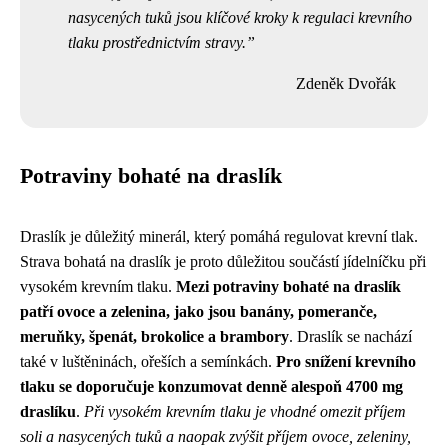
nasycených tuků jsou klíčové kroky k regulaci krevního
tlaku prostřednictvím stravy.
Zdeněk Dvořák
Potraviny bohaté na draslík
Draslík je důležitý minerál, který pomáhá regulovat krevní tlak.
Strava bohatá na draslík je proto důležitou součástí jídelníčku při
vysokém krevním tlaku.
Mezi potraviny bohaté na draslík
patří ovoce a zelenina, jako jsou banány, pomeranče,
meruňky, špenát, brokolice a brambory
. Draslík se nachází
také v luštěninách, ořeších a semínkách.
Pro snížení krevního
tlaku se doporučuje konzumovat denně alespoň 4700 mg
draslíku
.
Při vysokém krevním tlaku je vhodné omezit příjem
soli a nasycených tuků a naopak zvýšit příjem ovoce, zeleniny,