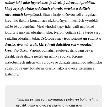
známý také jako hypertenze, je závažný zdravotní problém,
který zvyšuje riziko srdečních chorob, mrtvice a dalších
zdravotních komplikací.
Strava hraje klíčovou roli v regulaci
krevního tlaku a konzumace nízkotučných mléčných výrobků
může být prospěšná. Mezi vhodné typy jídel patří například
jogurty s nízkým obsahem tuku, tvaroh, cottage sýr a tvrdé sýry
s nižším obsahem tuku.
Tyto potraviny jsou bohaté na vápník a
draslík, dva minerály, které hrají důležitou roli v regulaci
krevního tlaku.
Vápník pomáhá regulovat stahování cév a
draslík neutralizuje negativní účinky sodíku. Kromě
nízkotučných mléčných výrobků je důležité zařadit do jídelníčku
i další potraviny bohaté na draslík, jako je ovoce, zelenina a
luštěniny.
Snížení příjmu soli, konzumace potravin bohatých na
draslík, jako je ovoce a zelenina, a omezení