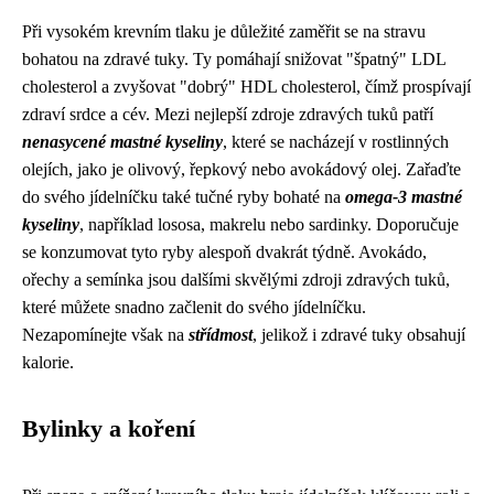
Při vysokém krevním tlaku je důležité zaměřit se na stravu
bohatou na zdravé tuky. Ty pomáhají snižovat "špatný" LDL
cholesterol a zvyšovat "dobrý" HDL cholesterol, čímž prospívají
zdraví srdce a cév. Mezi nejlepší zdroje zdravých tuků patří
nenasycené mastné kyseliny
, které se nacházejí v rostlinných
olejích, jako je olivový, řepkový nebo avokádový olej. Zařaďte
do svého jídelníčku také tučné ryby bohaté na
omega-3 mastné
kyseliny
, například lososa, makrelu nebo sardinky. Doporučuje
se konzumovat tyto ryby alespoň dvakrát týdně. Avokádo,
ořechy a semínka jsou dalšími skvělými zdroji zdravých tuků,
které můžete snadno začlenit do svého jídelníčku.
Nezapomínejte však na
střídmost
, jelikož i zdravé tuky obsahují
kalorie.
Bylinky a koření