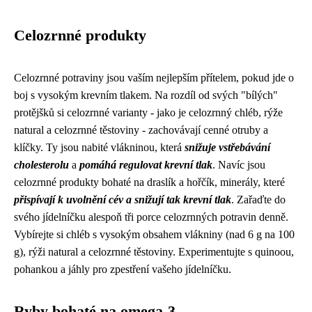
Celozrnné produkty
Celozrnné potraviny jsou vaším nejlepším přítelem, pokud jde o
boj s vysokým krevním tlakem. Na rozdíl od svých "bílých"
protějšků si celozrnné varianty - jako je celozrnný chléb, rýže
natural a celozrnné těstoviny - zachovávají cenné otruby a
klíčky. Ty jsou nabité vlákninou, která
snižuje vstřebávání
cholesterolu
a
pomáhá regulovat krevní tlak
. Navíc jsou
celozrnné produkty bohaté na draslík a hořčík, minerály, které
přispívají k uvolnění cév a snižují tak krevní tlak
. Zařaďte do
svého jídelníčku alespoň tři porce celozrnných potravin denně.
Vybírejte si chléb s vysokým obsahem vlákniny (nad 6 g na 100
g), rýži natural a celozrnné těstoviny. Experimentujte s quinoou,
pohankou a jáhly pro zpestření vašeho jídelníčku.
Ryby bohaté na omega-3