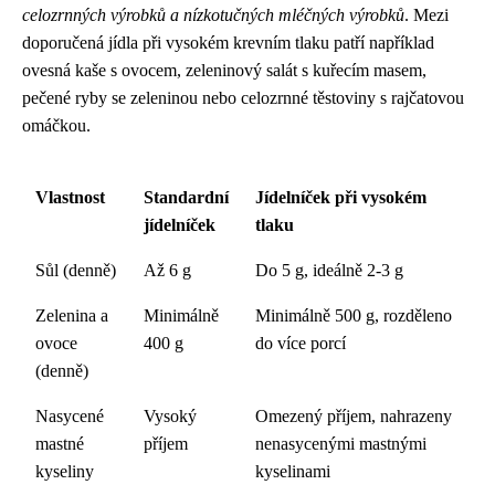
celozrnných výrobků a nízkotučných mléčných výrobků
. Mezi
doporučená jídla při vysokém krevním tlaku patří například
ovesná kaše s ovocem, zeleninový salát s kuřecím masem,
pečené ryby se zeleninou nebo celozrnné těstoviny s rajčatovou
omáčkou.
Vlastnost
Standardní
Jídelníček při vysokém
jídelníček
tlaku
Sůl (denně)
Až 6 g
Do 5 g, ideálně 2-3 g
Zelenina a
Minimálně
Minimálně 500 g, rozděleno
ovoce
400 g
do více porcí
(denně)
Nasycené
Vysoký
Omezený příjem, nahrazeny
mastné
příjem
nenasycenými mastnými
kyseliny
kyselinami