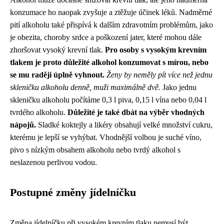
konzumace ho naopak zvyšuje a ztěžuje účinek léků. Nadměrné
pití alkoholu také přispívá k dalším zdravotním problémům, jako
je obezita, choroby srdce a poškození jater, které mohou dále
zhoršovat vysoký krevní tlak.
Pro osoby s vysokým krevním
tlakem je proto důležité alkohol konzumovat s mírou, nebo
se mu raději úplně vyhnout.
Ženy by neměly pít více než jednu
skleničku alkoholu denně, muži maximálně dvě.
Jako jednu
skleničku alkoholu počítáme 0,3 l piva, 0,15 l vína nebo 0,04 l
tvrdého alkoholu.
Důležité je také dbát na výběr vhodných
nápojů.
Sladké koktejly a likéry obsahují velké množství cukru,
kterému je lepší se vyhýbat. Vhodnější volbou je suché víno,
pivo s nízkým obsahem alkoholu nebo tvrdý alkohol s
neslazenou perlivou vodou.
Postupné změny jídelníčku
Změna jídelníčku při vysokém krevním tlaku nemusí být