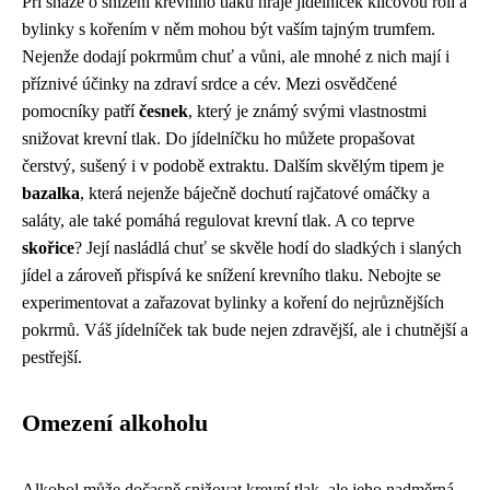
Při snaze o snížení krevního tlaku hraje jídelníček klíčovou roli a
bylinky s kořením v něm mohou být vaším tajným trumfem.
Nejenže dodají pokrmům chuť a vůni, ale mnohé z nich mají i
příznivé účinky na zdraví srdce a cév. Mezi osvědčené
pomocníky patří
česnek
, který je známý svými vlastnostmi
snižovat krevní tlak. Do jídelníčku ho můžete propašovat
čerstvý, sušený i v podobě extraktu. Dalším skvělým tipem je
bazalka
, která nejenže báječně dochutí rajčatové omáčky a
saláty, ale také pomáhá regulovat krevní tlak. A co teprve
skořice
? Její nasládlá chuť se skvěle hodí do sladkých i slaných
jídel a zároveň přispívá ke snížení krevního tlaku. Nebojte se
experimentovat a zařazovat bylinky a koření do nejrůznějších
pokrmů. Váš jídelníček tak bude nejen zdravější, ale i chutnější a
pestřejší.
Omezení alkoholu
Alkohol může dočasně snižovat krevní tlak, ale jeho nadměrná