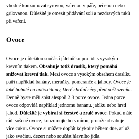
vhodné konzumovat syrovou, vařenou v páře, pečenou nebo
grilovanou. Důležité je omezit přidávání soli a nezdravých tuků
při vaření.
Ovoce
Ovoce je důležitou součástí jídelníčku pro lidi s vysokým
krevním tlakem.
Obsahuje totiž draslík, který pomáhá
snižovat krevní tlak.
Mezi ovoce s vysokým obsahem draslíku
patří například banány, meruňky, pomeranče a jahody.
Ovoce je
také bohaté na antioxidanty, které chrání cévy před poškozením.
Denně byste měli sníst alespoň 2-3 porce ovoce. Jedna porce
ovoce odpovídá například jednomu banánu, jablku nebo hrstí
jahod.
Důležité je vybírat si čerstvé a zralé ovoce.
Pokud máte
rádi sušené ovoce, konzumujte ho s mírou, protože obsahuje
více cukru. Ovoce si můžete dopřát kdykoliv během dne, ať už
jako svačinu, dezert nebo součást hlavního jídla.