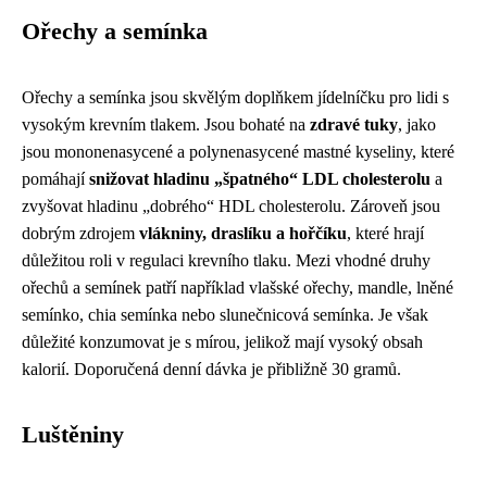
Ořechy a semínka
Ořechy a semínka jsou skvělým doplňkem jídelníčku pro lidi s
vysokým krevním tlakem. Jsou bohaté na
zdravé tuky
, jako
jsou mononenasycené a polynenasycené mastné kyseliny, které
pomáhají
snižovat hladinu „špatného“ LDL cholesterolu
a
zvyšovat hladinu „dobrého“ HDL cholesterolu. Zároveň jsou
dobrým zdrojem
vlákniny, draslíku a hořčíku
, které hrají
důležitou roli v regulaci krevního tlaku. Mezi vhodné druhy
ořechů a semínek patří například vlašské ořechy, mandle, lněné
semínko, chia semínka nebo slunečnicová semínka. Je však
důležité konzumovat je s mírou, jelikož mají vysoký obsah
kalorií. Doporučená denní dávka je přibližně 30 gramů.
Luštěniny